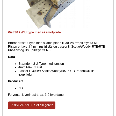
Rist 30 kW U type med skamolplade
Brænderrist U-Type med skamolplade til 30 kW træpillefyr fra NBE.
Risten er lavet i 4 mm rustfri stål og passer til Scotte/Woody, RTB/RTB
Phoenix og BS+ pillefyr fra NBE.
Data
Brænderrist U-Type med topsten
4mm MA253 stål
Passer til 30 kW Scotte/Woody/BS+/RTB Phoenix/RTB
træpillefyr
Producent
NBE
Forventet leveringstid: ca. 1-2 hverdage
PRISGARANTI - Set billigere?