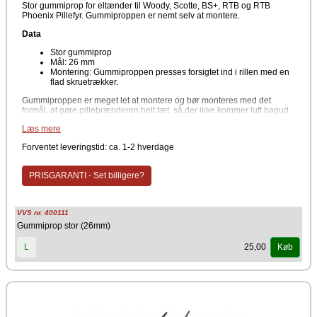
Stor gummiprop for eltænder til Woody, Scotte, BS+, RTB og RTB
Phoenix Pillefyr. Gummiproppen er nemt selv at montere.
Data
Stor gummiprop
Mål: 26 mm
Montering: Gummiproppen presses forsigtet ind i rillen med en
flad skruetrækker.
Gummiproppen er meget let at montere og bør monteres med det
formål, at gøre pillebrænderen helt tæt, så der ikke kommer luft bagud
af pillebrænderen.
Læs mere
Producent
Forventet leveringstid: ca. 1-2 hverdage
NBE
PRISGARANTI - Set billigere?
VVS nr. 400111
Gummiprop stor (26mm)
25,00
L
Køb