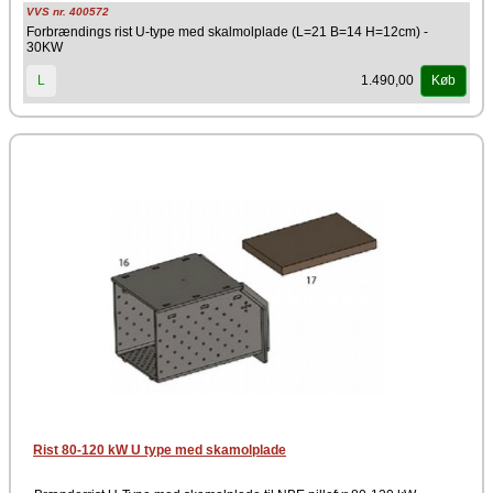
VVS nr. 400572
Forbrændings rist U-type med skalmolplade (L=21 B=14 H=12cm) -
30KW
1.490,00
L
Køb
Rist 80-120 kW U type med skamolplade