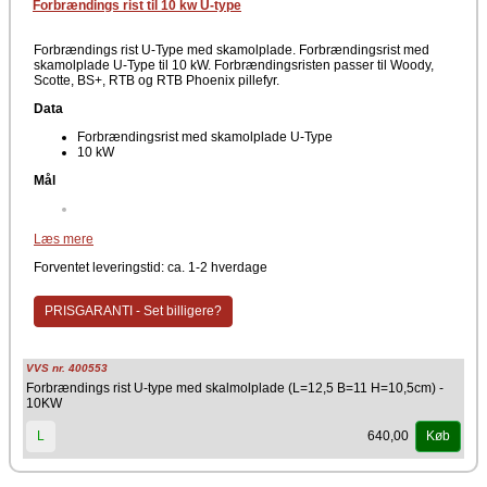
Forbrændings rist til 10 kw U-type
Forbrændings rist U-Type med skamolplade. Forbrændingsrist med
skamolplade U-Type til 10 kW. Forbrændingsristen passer til Woody,
Scotte, BS+, RTB og RTB Phoenix pillefyr.
Data
Forbrændingsrist med skamolplade U-Type
10 kW
Mål
Materiale
Læs mere
Rustfri stål
Forventet leveringstid: ca. 1-2 hverdage
Producent
PRISGARANTI - Set billigere?
NBE
VVS nr. 400553
Forbrændings rist U-type med skalmolplade (L=12,5 B=11 H=10,5cm) -
10KW
640,00
L
Køb