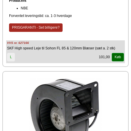
Producent
NBE
Forventet leveringstid: ca. 1-3 hverdage
PRISGARANTI - Set billigere?
VVS nr. 627166
SKF High speed Leje til Sohon FL 85 & 120mm Blæser (sæt a. 2 stk)
101,00
L
Køb