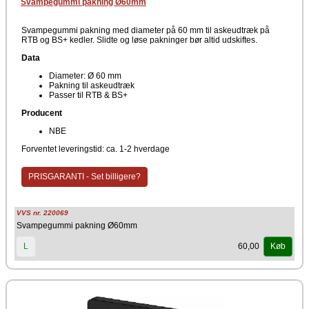
Svampegummi pakning Ø60mm
Svampegummi pakning med diameter på 60 mm til askeudtræk på
RTB og BS+ kedler. Slidte og løse pakninger bør altid udskiftes.
Data
Diameter: Ø 60 mm
Pakning til askeudtræk
Passer til RTB & BS+
Producent
NBE
Forventet leveringstid: ca. 1-2 hverdage
PRISGARANTI - Set billigere?
VVS nr. 220069
Svampegummi pakning Ø60mm
60,00
L
Køb