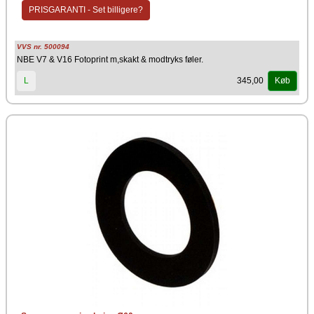
PRISGARANTI - Set billigere?
VVS nr. 500094
NBE V7 & V16 Fotoprint m,skakt & modtryks føler.
345,00
L
Køb