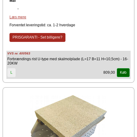
Mål
Materiale
Læs mere
Rustfri stål
Forventet leveringstid: ca. 1-2 hverdage
Producent
PRISGARANTI - Set billigere?
NBE
VVS nr. 400563
Forbrændings rist U-type med skalmolplade (L=17 B=11 H=10,5cm) - 16-
20KW
809,00
L
Køb