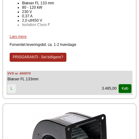
Blæser FL 133 mm
80 - 120 kW
230 V
0,37 A
2,0 uf/450 V
Isolation Class F
Producent
Læs mere
NBE
Forventet leveringstid: ca. 1-2 hverdage
Blæser til Scotte, Woody, Blackstar og RTB pillefyr. Bestil nemt og
sikkert online her. Har du brug for yderligere rådgivning eller
PRISGARANTI - Set billigere?
information omkring montering. Kontakt venligst support.
VVS nr. 400074
Blæser FL 133mm
3.485,00
L
Køb