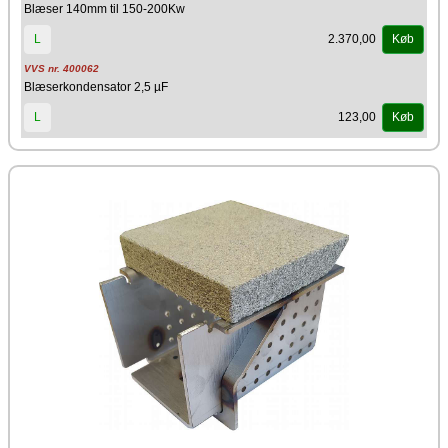
Blæser 140mm til 150-200Kw
2.370,00
L
Køb
VVS nr. 400062
Blæserkondensator 2,5 µF
123,00
L
Køb