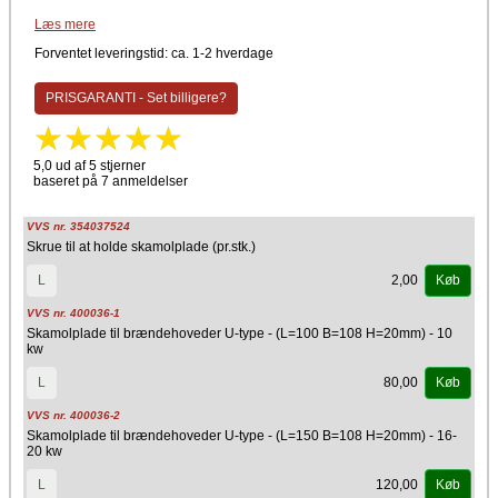
Skamolplader til brændehoved U-Type. Er du i tvivl om hvilken skamol
Læs mere
plade til brænderhoved der passer til dit pillefyr, så kontakt vores dygtig
support enten på mail eller telefonisk.
Forventet leveringstid: ca. 1-2 hverdage
PRISGARANTI - Set billigere?
5,0 ud af 5 stjerner
baseret på 7 anmeldelser
VVS nr. 354037524
Skrue til at holde skamolplade (pr.stk.)
2,00
L
Køb
VVS nr. 400036-1
Skamolplade til brændehoveder U-type - (L=100 B=108 H=20mm) - 10
kw
80,00
L
Køb
VVS nr. 400036-2
Skamolplade til brændehoveder U-type - (L=150 B=108 H=20mm) - 16-
20 kw
120,00
L
Køb