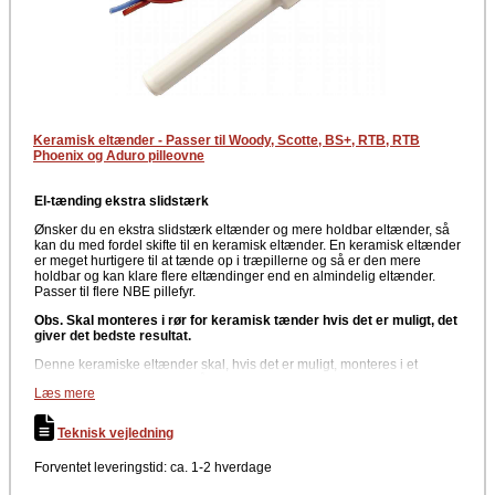
Keramisk eltænder - Passer til Woody, Scotte, BS+, RTB, RTB
Phoenix og Aduro pilleovne
El-tænding ekstra slidstærk
Ønsker du en ekstra slidstærk eltænder og mere holdbar eltænder, så
kan du med fordel skifte til en keramisk eltænder. En keramisk eltænder
er meget hurtigere til at tænde op i træpillerne og så er den mere
holdbar og kan klare flere eltændinger end en almindelig eltænder.
Passer til flere NBE pillefyr.
Obs. Skal monteres i rør for keramisk tænder hvis det er muligt, det
giver det bedste resultat.
Denne keramiske eltænder skal, hvis det er muligt, monteres i et
støtterør. Da der er forskel på pillebrændere, er dette ikke en mulighed
Læs mere
på alle modellerne. På de modeller hvor det ikke er muligt at montere
den keramiske eltænder i et størrerør, kan man i stedet for lægge et lille
stykke jern eller lignende inde under spidsen på eltænderen. Dette lille
Teknisk vejledning
stykke jern vil betyde, at den keramiske tænder kan blæse varmen ud
af det lille tændehul forrest i brændere.
Forventet leveringstid: ca. 1-2 hverdage
Når den keramiske eltænder er monteret inde i brænderen, bør man