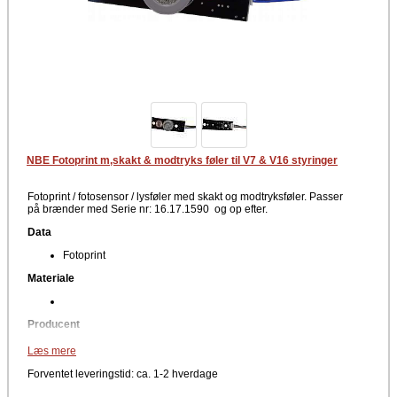
reparationer af fagfolk, så man ikke kommer til at lave fejl der vil slide
unødigt hårdt på fyret efterfølgende.
NBE Fotoprint m,skakt & modtryks føler til V7 & V16 styringer
Fotoprint / fotosensor / lysføler med skakt og modtryksføler. Passer
på brænder med Serie nr: 16.17.1590 og op efter.
Data
Fotoprint
Materiale
Producent
NBE
Læs mere
Er du i tvivl om fotoprintet passer til din model, så kontakt vores support
Forventet leveringstid: ca. 1-2 hverdage
for yderligere informationer. Se eventuelt vores andre reservedele til
Scotte, Woody, RTB. Blackstar, Phoenix pillefyr.