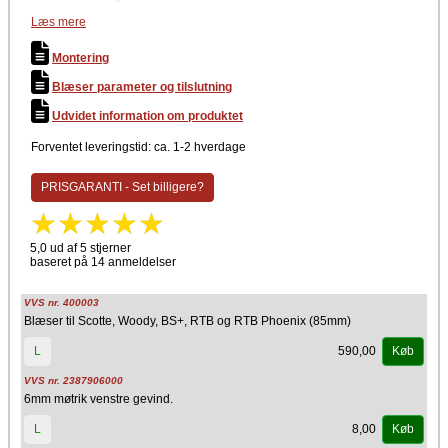
Blæseren er en skyggepols blæser og bruger ikke kondensator, da
Læs mere
polerne er forskudt i blæseren.
Montering
Tilslutning
Blæser parameter og tilslutning
Blæseren tilsluttes på klemrækken på motorprintet med 2 ledninger
(Kan ikke vende forkert)
Udvidet information om produktet
Anbefalet blæser parameter
Forventet leveringstid: ca. 1-2 hverdage
Scotte/Woody 10 kW:
Lav (10 % drift) = 19
PRISGARANTI - Set billigere?
Midt (50 % drift) = 27
Høj (100 % drift) = 35
Scotte/Woody 16 kW:
5,0 ud af 5 stjerner
Lav (10 % drift) = 19
baseret på 14 anmeldelser
Midt (50 % drift) = 29
Høj (100 % drift) = 38
VVS nr. 400003
Skal tilpasses og justeres til forholdene når den skiftes!
Blæser til Scotte, Woody, BS+, RTB og RTB Phoenix (85mm)
590,00
L
Køb
VVS nr. 2387906000
6mm møtrik venstre gevind.
8,00
L
Køb