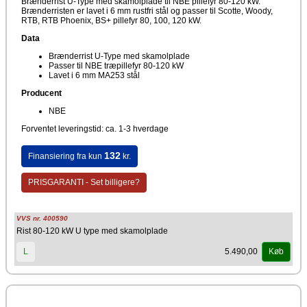
Brænderrist U-Type med skamolplade til NBE pillefyr 80-120 kW.
Brænderristen er lavet i 6 mm rustfri stål og passer til Scotte, Woody,
RTB, RTB Phoenix, BS+ pillefyr 80, 100, 120 kW.
Data
Brænderrist U-Type med skamolplade
Passer til NBE træpillefyr 80-120 kW
Lavet i 6 mm MA253 stål
Producent
NBE
Forventet leveringstid: ca. 1-3 hverdage
132
Finansiering fra kun
kr.
PRISGARANTI - Set billigere?
VVS nr. 400590
Rist 80-120 kW U type med skamolplade
5.490,00
L
Køb