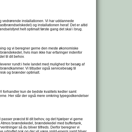
g vedrørende installationen. Vi har uddannede
astbrændselskedel) og installationen heraf. Det er altid
rændselsfyret helt optimalt første gang det skal i brug.
øsning og vi beregner gerne den meste økonomiske
ny brændekedel, hvis man ikke har erfaringer indenfor
l til dit behov.
 leverer rundt i hele landet med mulighed for besøg af
t brændkammer. Vi tilbyder også servicebesøg til
imisk og brænder optimalt.
i forhandler kun de bedste kvalitets kedler samt
erne. Her står der også mere omkring typegodkendelser
asser præcist til dit behov, og det hjælper vi gerne
l, Atmos brændekedel, brændekedel med buffertank,
entninger så du bliver tilfreds. Derfor beregner vi
kke udnyttet nok og der vil være spild-energi samt bliver