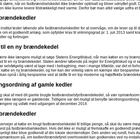
isk større, når en fastbrændselskedel ikke brænder optimalt og bliver udnyttet godt. 
il den ikke kunne levere tilstrækkeligt med varme. Derfor bør man altid vælge udfra e
 brændekedler
institut tester løbende alle fastbrændselskedler for at overvåge, om de lever op t
ale om et godkendt anlæg, som opfylder krav til virkningsgrad pr. 1. juli 2013 samt krav
ler og forbruger.
 til en ny brændekedel
rre ikke længere muligt at søge Statens Energitilskud, når man køber en ny brændek
kud til en ny brændekedel. Staten ændrer løbende på regler for Energitilskud og vi s
ar selvfølgelig værd at tage med i betragtning, men i mange tilfælde, var det et forh
t købe en ny brændekedel, og her kan der virkelig være en kæmpe stor besparelse 
an opnå i årlig besparelse ved at skifte til en top moderne og højeffektiv brændeked
ngsordning af gamle kedler
og skal af med dit gamle brugte fastbrændselsfyr/brændekedel, så vær opmærksom p
r ikke længere er gældende. Tidligere var det muligt at benytte skrotningsordning
ængere og udløb med udgangen af december 2014.
 brændekedler
vervejer at købe en brugt fastbrændselskedel til billige penge, så skal du være 
test på fastbrændselskedlen. Hvis det ikke er muligt at fremskaffe en godkendt prø
ynligt ikke blive godkendt af din lokale skorstensfejer. Den anden vej rundt, hvis d
pmærksom på, om kedlen/brændefyret overhovedet kan godkendes ved ny-installatio