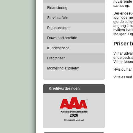
nuværende gæ
sættes op.
Finansiering
Der er desu
topmoderne t
Serviceaftale
gjorde tidli
adgang til tr
Pejsecenteret
hvilken kval
ind igen. Og
Download område
Priser 
Kundeservice
Vi har udval
er de bedste
Fragtpriser
Vi har løbe
Montering af pillefyr
Hvis du har n
Vi tales ved
Kreditvurderingen
Højeste kreditværdighed
2026
© Dun & Bradstreet