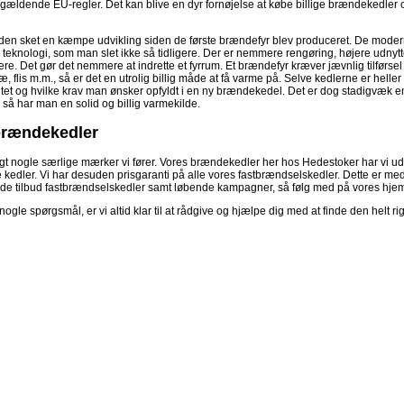
ldende EU-regler. Det kan blive en dyr fornøjelse at købe billige brændekedler og 
den sket en kæmpe udvikling siden de første brændefyr blev produceret. De moder
eknologi, som man slet ikke så tidligere. Der er nemmere rengøring, højere udnytte
gere. Det gør det nemmere at indrette et fyrrum. Et brændefyr kræver jævnlig tilførse
æ, flis m.m., så er det en utrolig billig måde at få varme på. Selve kedlerne er heller 
itet og hvilke krav man ønsker opfyldt i en ny brændekedel. Det er dog stadigvæk en f
 så har man en solid og billig varmekilde.
brændekedler
gt nogle særlige mærker vi fører. Vores brændekedler her hos Hedestoker har vi ud
 kedler. Vi har desuden prisgaranti på alle vores fastbrændselskedler. Dette er med ti
nde tilbud fastbrændselskedler samt løbende kampagner, så følg med på vores hj
ogle spørgsmål, er vi altid klar til at rådgive og hjælpe dig med at finde den helt rigt