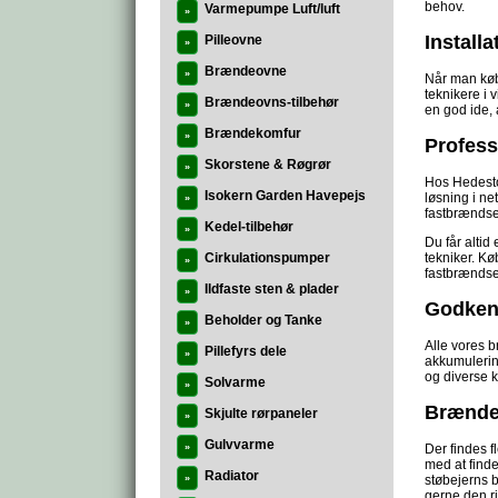
behov.
Varmepumpe Luft/luft
»
Install
Pilleovne
»
Brændeovne
»
Når man køb
teknikere i 
Brændeovns-tilbehør
»
en god ide, 
Brændekomfur
»
Profess
Skorstene & Røgrør
»
Hos Hedesto
Isokern Garden Havepejs
løsning i ne
»
fastbrændsel
Kedel-tilbehør
»
Du får altid
tekniker. Kø
Cirkulationspumper
»
fastbrændsel
Ildfaste sten & plader
»
Godken
Beholder og Tanke
»
Alle vores b
Pillefyrs dele
»
akkumulerin
og diverse k
Solvarme
»
Brænde
Skjulte rørpaneler
»
Gulvvarme
Der findes f
»
med at find
Radiator
støbejerns b
»
gerne den ri