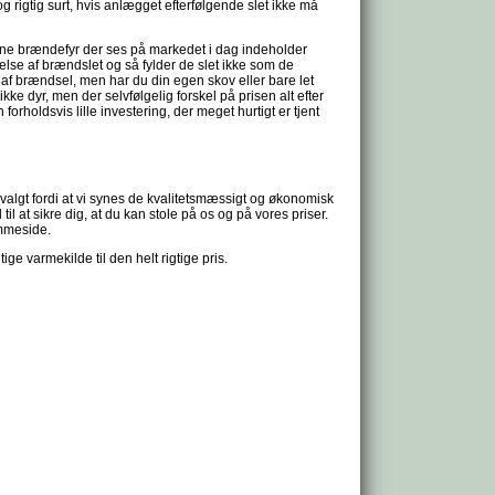
rigtig surt, hvis anlægget efterfølgende slet ikke må
ne brændefyr der ses på markedet i dag indeholder
lse af brændslet og så fylder de slet ikke som de
l af brændsel, men har du din egen skov eller bare let
ikke dyr, men der selvfølgelig forskel på prisen alt efter
orholdsvis lille investering, der meget hurtigt er tjent
valgt fordi at vi synes de kvalitetsmæssigt og økonomisk
l at sikre dig, at du kan stole på os og på vores priser.
emmeside.
ige varmekilde til den helt rigtige pris.