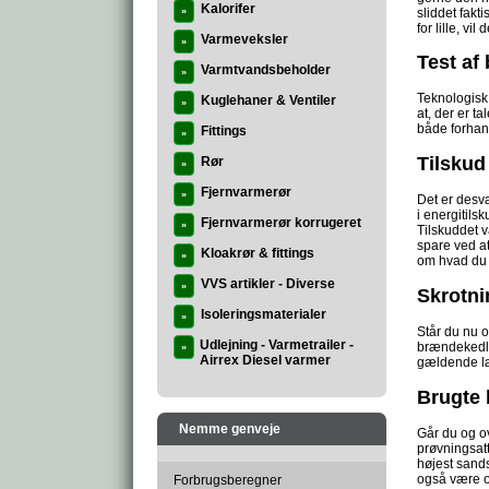
Kalorifer
sliddet fakt
»
for lille, v
Varmeveksler
»
Test af
Varmtvandsbeholder
»
Teknologisk 
Kuglehaner & Ventiler
»
at, der er t
både forhand
Fittings
»
Tilskud
Rør
»
Fjernvarmerør
»
Det er desvæ
i energitils
Fjernvarmerør korrugeret
»
Tilskuddet v
spare ved a
Kloakrør & fittings
»
om hvad du k
VVS artikler - Diverse
»
Skrotni
Isoleringsmaterialer
»
Står du nu 
Udlejning - Varmetrailer -
brændekedle
»
Airrex Diesel varmer
gældende l
Brugte
Nemme genveje
Går du og o
prøvningsat
højest sands
også være o
Forbrugsberegner