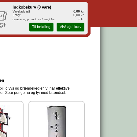
Indkøbskurv (
0 vare
)
Varekøb ialt
0,00 kr.
Fragt
0,00 kr.
Finasiering pr. mdr. inkl. fragt fra
0 kr.
Til betaling
Vis/skjul kurv
len
billig vvs og brændekedler. Vi har effektive
er. Spar penge nu og fyr med brændsel.