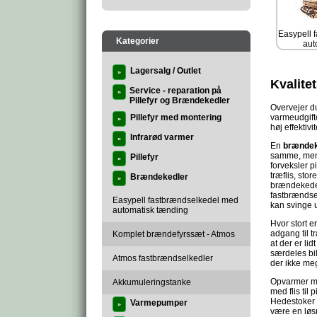
Easypell 
Kategorier
aut
Lagersalg / Outlet
»
Kvalite
Service - reparation på
»
Pillefyr og Brændekedler
Overvejer d
Pillefyr med montering
varmeudgift
»
høj effektiv
Infrarød varmer
»
En
brændek
samme, men 
Pillefyr
»
forveksler p
træflis, sto
Brændekedler
»
brændekedel 
fastbrændsel
Easypell fastbrændselkedel med
kan svinge u
automatisk tænding
Hvor stort e
adgang til t
Komplet brændefyrssæt - Atmos
at der er l
særdeles bil
Atmos fastbrændselkedler
der ikke meg
Opvarmer man
Akkumuleringstanke
med flis til
Hedestoker g
Varmepumper
»
være en løsn