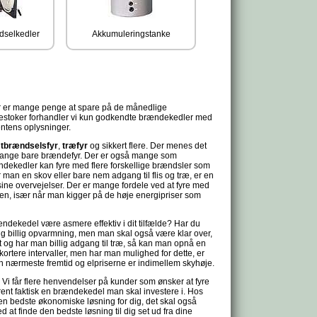
dselkedler
Akkumuleringstanke
Der er mange penge at spare på de månedlige
edestoker forhandler vi kun godkendte brændekedler med
centens oplysninger.
stbrændselsfyr
,
træfyr
og sikkert flere. Der menes det
 gange bare brændefyr. Der er også mange som
rændekedler kan fyre med flere forskellige brændsler som
 man en skov eller bare nem adgang til flis og træ, er en
 sine overvejelser. Der er mange fordele ved at fyre med
igen, især når man kigger på de høje energipriser som
rændekedel være asmere effektiv i dit tilfælde? Har du
ig billig opvarmning, men man skal også være klar over,
 og har man billig adgang til træ, så kan man opnå en
kortere intervaller, men har man mulighed for dette, er
den nærmeste fremtid og elpriserne er indimellem skyhøje.
 Vi får flere henvendelser på kunder som ønsker at fyre
det rent faktisk en brændekedel man skal investere i. Hos
 den bedste økonomiske løsning for dig, det skal også
at finde den bedste løsning til dig set ud fra dine