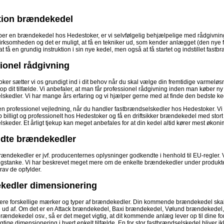
ation brændekedel
er en brændekedel hos Hedestoker, er vi selvfølgelig behjælpelige med rådgivnin
virksomheden og det er muligt, at få en tekniker ud, som kender anlægget (den nye f
at få en grundig instruktion i sin nye kedel, men også at få startet og indstillet fastb
ionel rådgivning
ker sætter vi os grundigt ind i dit behov når du skal vælge din fremtidige varmel
top dit tilfælde. Vi anbefaler, at man får professionel rådgivning inden man køber 
skedler. Vi har mange års erfaring og vi hjælper gerne med at finde den bedste kede
 en professionel vejledning, når du handler fastbrændselskedler hos Hedestoker. Vi
b billigt og professionelt hos Hedestoker og få en driftsikker brændekedel med stor
skeder. Et årligt tjekup kan meget anbefales for at din kedel altid kører mest økon
dte brændekedler
rændekedler er jvf. producenternes oplysninger godkendte i henhold til EU-regler. V
gstanke. Vi har beskrevet meget mere om de enkelte brændekedler under produkt
rav de opfylder.
kedler dimensionering
lere forskellige mærker og typer af brændekedler. Din kommende brændekedel skal p
e ud af. Om det er en Attack brændekedel, Baxi brændekedel, Vølund brændekede
rændekedel osv., så er det meget vigtig, at dit kommende anlæg lever op til dine forv
gtige dimensionering i hvert enkelt tilfælde. En for stor fastbrændselskedel bliver i