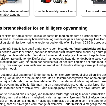
fastbrændselkedel med
Komplet brændefyrssæt - Atmos
Atmos fastbræn
omatisk tænding
ts brændekedler for en billigere opvarmning
u at skifte dit gamle oliefyr, koks eller gasfyr ud med en moderne brændekedel? 
er, ved at installere en ny brændekedel og skrotte dit gamle fyringsanlæg. Hos H
itet og stor driftssikkerhed. Alle kedler er godkendte efter EU Norm 303-5 jvf. produ
edel
går i daglig tale også under navne som
brændefyr
,
fastbrændselskedel
,
fa
det kan være forvirrende, når der sommetider står fastbrændselskedel og andre
illefyr med brændekedler. Den store forskel er at pillefyr fyrer kun med træpiller b
re stykker træ og lignende. Derfor skal man overveje hvad der er det bedste valg. Har
et rigtig godt valg. Når man har besluttet sig, er der flere ting man bør tage med i
 og investeringen i en fastbrændselskedel kan forholdsvist hurtigt være tjent ind 
trolig meget.
r det areal skal opvarmes? Er der behov for en stor brændekedel eller vil en lille b
ræ og kan du lide at arbejde med træ. Med et fastbrændsesfyr kan man opnå en rigt
idt arbejde forbundet med en brændekedel. Kan man derimod lide arbejdet med træet
lig opvarmning af bolig. Når man har en brændekedel, kræver det at der fyres i lidt 
et man behøver at tænke over. Både olie og gasfyr er på vej til at blive udfacet i 
 sit hus med olie eller gas, kan man med fordel tage stilling til anden varmekilde.
 pillefyr, men det er ikke en mulighed. Hvis man gerne vil fyre med flis i pillefyr, er 
år vi meget op i at finde den helt rigtige varmekilde til din bolig som ikke bare er
ing, som du bliver glad ved i mange år fremover. Derfor hjælper vi meget gerne med 