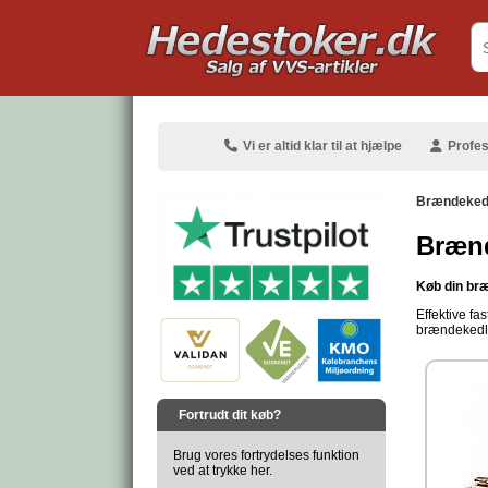
.
Vi er altid klar til at hjælpe
Profes
Brændeked
Bræn
Køb din bræ
.
Effektive fa
brændekedle
.
Fortrudt dit køb?
Brug vores fortrydelses funktion
ved at trykke her.