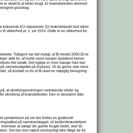
De er skabt til at bliver brugt. Er brændekedlen derimod
t beregnet grundlag.
il de krævende EU-standarder. En brændekedel test sikrer
 til sikkerhed pr. 1. juli 2014. Dette er en sikkerhed for
edel. Tidligere var det muligt, at få mindst 2000,00 kr.
ørger altid for, at holde vores kunder opdateret herom.
oldsvis lille beløb. Det vigtige er, hvor mange man kan
på varmebudgettet på årsbasis. Vil du gerne vide mere
el, så kontakt os for at få lavet en nøjagtig beregning.
å, at skrotningsordningen vedrørende oliefyr og
 for skrotning af brændekedler. Den er desværre ikke
meget opmærksom på om der findes en godkendt
vningsattest på varmeanlægget, vil kedlen/brændefyret
u overvejer at sælge din gamle brugte kedel, skal du
n. Det kan den højest sandsynligt ikke ifølge de for