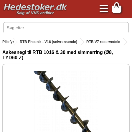
0
.
Pillefyr
.
RTB Phoenix - V16 (selvrensende)
RTB V7 reservedele
Askesnegl til RTB 1016 & 30 med simmerring (Ø8,
TYD60-Z)