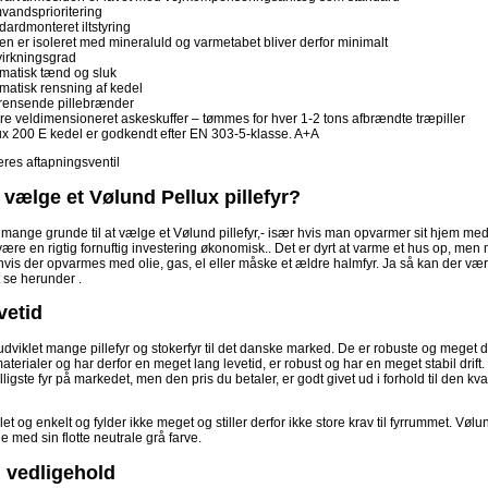
vandsprioritering
dardmonteret iltstyring
en er isoleret med mineraluld og varmetabet bliver derfor minimalt
virkningsgrad
matisk tænd og sluk
matisk rensning af kedel
rensende pillebrænder
ore veldimensioneret askeskuffer – tømmes for hver 1-2 tons afbrændte træpiller
ux 200 E kedel er godkendt efter EN 303-5-klasse. A+A
res aftapningsventil
 vælge et Vølund Pellux pillefyr?
g mange grunde til at vælge et Vølund pillefyr,- især hvis man opvarmer sit hjem med
 være en rigtig fornuftig investering økonomisk.. Det er dyrt at varme et hus op, men 
hvis der opvarmes med olie, gas, el eller måske et ældre halmfyr. Ja så kan der være r
 se herunder .
vetid
dviklet mange pillefyr og stokerfyr til det danske marked. De er robuste og meget drif
aterialer og har derfor en meget lang levetid, er robust og har en meget stabil drift
illigste fyr på markedet, men den pris du betaler, er godt givet ud i forhold til den kv
et og enkelt og fylder ikke meget og stiller derfor ikke store krav til fyrrummet. Vølund
 med sin flotte neutrale grå farve.
 vedligehold