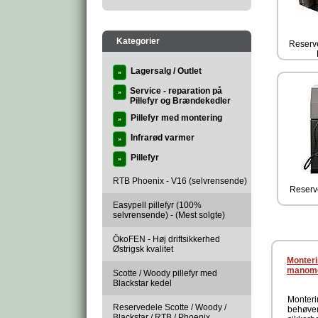
Kategorier
Reserv
Lagersalg / Outlet
»
Service - reparation på
»
Pillefyr og Brændekedler
Pillefyr med montering
»
Infrarød varmer
»
Pillefyr
»
RTB Phoenix - V16 (selvrensende)
Reserv
Easypell pillefyr (100%
selvrensende) - (Mest solgte)
ÖkoFEN - Høj driftsikkerhed
Østrigsk kvalitet
Monteri
manomet
Scotte / Woody pillefyr med
Blackstar kedel
Monteri
Reservedele Scotte / Woody /
behøver
Blackstar / RTB / Phoenix