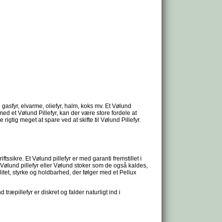
 gasfyr, elvarme, oliefyr, halm, koks mv. Et Vølund
med et Vølund Pillefyr, kan der være store fordele at
igtig meget at spare ved at skifte til Vølund Pillefyr.
tssikre. Et Vølund pillefyr er med garanti fremstillet i
. Vølund pillefyr eller Vølund stoker som de også kaldes,
alitet, styrke og holdbarhed, der følger med et Pellux
 træpillefyr er diskret og falder naturligt ind i