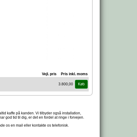
Vejl. pris
Pris inkl. moms
3.800,00
Køb
tid kaffe på kanden. Vi tilbyder også installation,
 god tid til dig, er det en fordel at ringe i forvejen.
de os en mail eller kontakte os telefonisk.