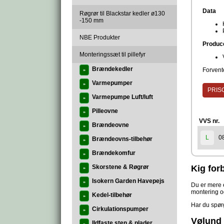
Data
Røgrør til Blackstar kedler ø130
-150 mm
NBE Produkter
Produc
Monteringssæt til pillefyr
Brændekedler
Forvente
»
Varmepumper
»
PRISG
Varmepumpe Luft/luft
»
Pilleovne
»
VVS nr.
Brændeovne
»
0
L
Brændeovns-tilbehør
»
Brændekomfur
»
Skorstene & Røgrør
Kig forb
»
Isokern Garden Havepejs
»
Du er mere e
montering og 
Kedel-tilbehør
»
Har du spørg
Cirkulationspumper
»
Vølund 
Ildfaste sten & plader