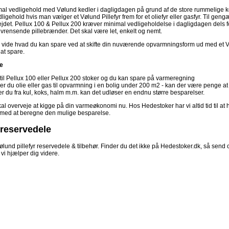
al vedligehold med Vølund kedler i dagligdagen på grund af de store rummelige ked
dligehold hvis man vælger et Vølund Pillefyr frem for et oliefyr eller gasfyr. Til 
jdet. Pellux 100 & Pellux 200 kræver minimal vedligeholdelse i dagligdagen dels fo
vrensende pillebrænder. Det skal være let, enkelt og nemt.
 vide hvad du kan spare ved at skifte din nuværende opvarmningsform ud med et Vøl
 at spare.
e
t til Pellux 100 eller Pellux 200 stoker og du kan spare på varmeregning
er du olie eller gas til opvarmning i en bolig under 200 m2 - kan der være penge at
ter du fra kul, koks, halm m.m. kan det udløser en endnu større besparelser.
l overveje at kigge på din varmeøkonomi nu. Hos Hedestoker har vi altid tid til at 
med at beregne den mulige besparelse.
reservedele
 Vølund pillefyr reservedele & tilbehør. Finder du det ikke på Hedestoker.dk, så send 
 vi hjælper dig videre.