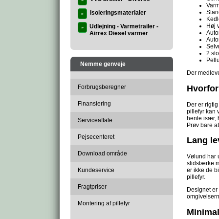
»
Varm
Stan
Isoleringsmaterialer
»
Kedl
Høj 
Udlejning - Varmetrailer -
»
Auto
Airrex Diesel varmer
Auto
Selv
2 st
Pell
Nemme genveje
Der medleve
Hvorfor
Forbrugsberegner
Finansiering
Der er rigti
pillefyr kan
hente især, 
Serviceaftale
Prøv bare at
Pejsecenteret
Lang le
Download område
Vølund har u
slidstærke m
Kundeservice
er ikke de b
pillefyr.
Fragtpriser
Designet er l
omgivelserne
Montering af pillefyr
Minimal