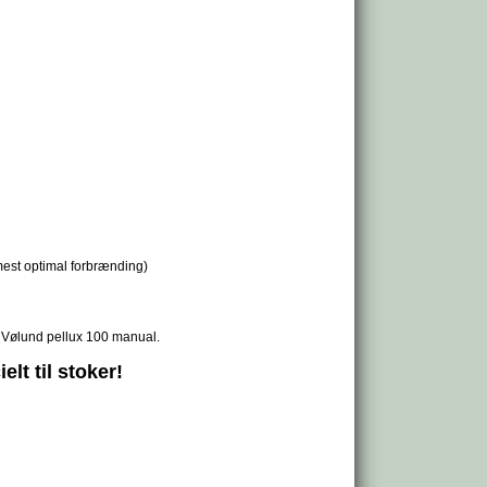
 mest optimal forbrænding)
i Vølund pellux 100 manual.
lt til stoker!