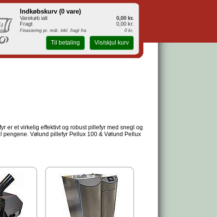
Indkøbskurv (
0 vare
)
Varekøb ialt
0,00 kr.
Fragt
0,00 kr.
Finasiering pr. mdr. inkl. fragt fra
0 kr.
Til betaling
Vis/skjul kurv
er et virkelig effektivt og robust pillefyr med snegl og
il pengene. Vølund pillefyr Pellux 100 & Vølund Pellux