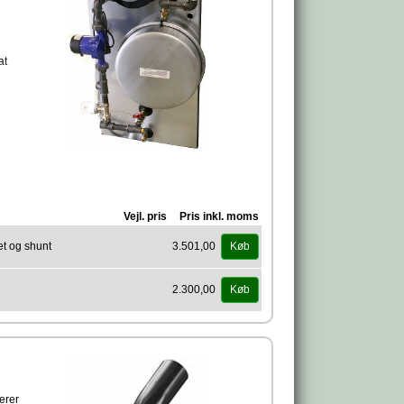
at
Vejl. pris
Pris inkl. moms
t og shunt
3.501,00
Køb
2.300,00
Køb
ierer