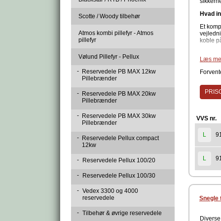
sikkerhe
Hvad in
Scotte / Woody tilbehør
Et kompl
Atmos kombi pillefyr - Atmos
vejledni
pillefyr
koble på
Monteri
Vølund Pillefyr - Pellux
Læs me
-
Reservedele PB MAX 12kw
Forvente
Pillebrænder
PRISG
-
Reservedele PB MAX 20kw
Pillebrænder
-
Reservedele PB MAX 30kw
VVS nr.
Pillebrænder
9
L
-
Reservedele Pellux compact
12kw
9
L
-
Reservedele Pellux 100/20
-
Reservedele Pellux 100/30
-
Vedex 3300 og 4000
reservedele
Snegle 
-
Tilbehør & øvrige reservedele
Diverse 