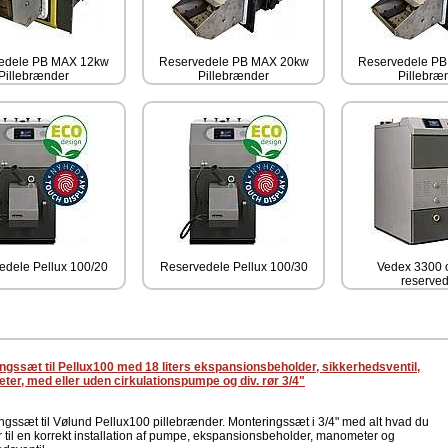
edele PB MAX 12kw
Reservedele PB MAX 20kw
Reservedele P
Pillebrænder
Pillebrænder
Pillebræ
edele Pellux 100/20
Reservedele Pellux 100/30
Vedex 3300 
reserve
ngssæt til Pellux100 med 18 liters ekspansionsbeholder, sikkerhedsventil,
er, med eller uden cirkulationspumpe og div. rør 3/4"
ngssæt til Vølund Pellux100 pillebrænder. Monteringssæt i 3/4" med alt hvad du
 til en korrekt installation af pumpe, ekspansionsbeholder, manometer og