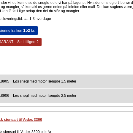
der vil du kunne se de snegle-dele vi har på lager pt. Hvis der er snegle-tilbehør 
r og mangler, så kontakt os gerne enten på telefon eller mail. Det kan sagtens være,
gt kan få fat i lige netop den del du står og mangler.
t leveringstid: ca. 1-3 hverdage
152
siering fra kun
kr.
ARANTI - Set billigere?
18905
Løs snegl med motor længde 1,5 meter
18906
Løs snegl med motor længde 2,5 meter
k stensæt til Vedex 3300
k stensæt til Vedex 3300 pillefyr