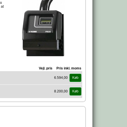
du
 at
Vejl. pris
Pris inkl. moms
6.594,00
Køb
8.200,00
Køb