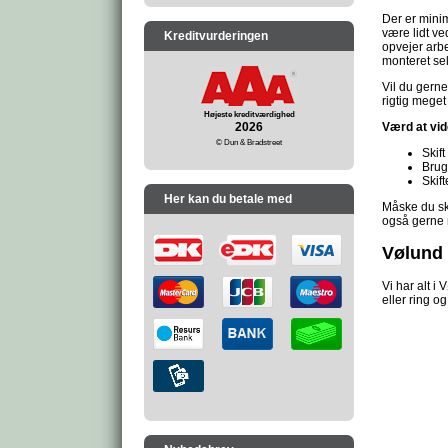
Der er minim
være lidt ve
Kreditvurderingen
opvejer arbe
monteret sel
Vil du gerne
rigtig meget
Højeste kreditværdighed
2026
Værd at vid
© Dun & Bradstreet
Skif
Brug
Skif
Her kan du betale med
Måske du ska
også gerne 
Vølund 
Vi har alt i
eller ring og