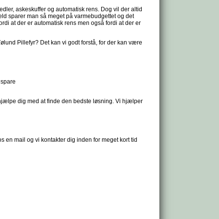
ler, askeskuffer og automatisk rens. Dog vil der altid
gengæld sparer man så meget på varmebudgettet og det
rdi at der er automatisk rens men også fordi at der er
und Pillefyr? Det kan vi godt forstå, for der kan være
 spare
hjælpe dig med at finde den bedste løsning. Vi hjælper
os en mail og vi kontakter dig inden for meget kort tid