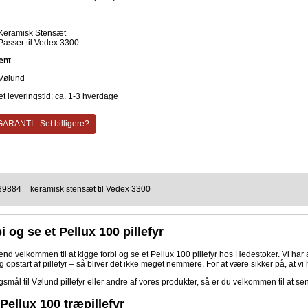
Keramisk Stensæt
Passer til Vedex 3300
ent
Vølund
t leveringstid: ca. 1-3 hverdage
ARANTI - Set billigere?
89884
keramisk stensæt til Vedex 3300
i og se et Pellux 100 pillefyr
nd velkommen til at kigge forbi og se et Pellux 100 pillefyr hos Hedestoker. Vi har al
opstart af pillefyr – så bliver det ikke meget nemmere. For at være sikker på, at vi har
smål til Vølund pillefyr eller andre af vores produkter, så er du velkommen til at sen
Pellux 100 træpillefyr