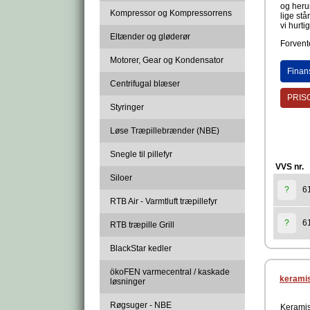
og herun
Kompressor og Kompressorrens
lige stå
vi hurti
Eltænder og gløderør
Forvente
Motorer, Gear og Kondensator
Finan
Centrifugal blæser
PRISG
Styringer
Løse Træpillebrænder (NBE)
Snegle til pillefyr
VVS nr.
Siloer
6
?
RTB Air - Varmtluft træpillefyr
6
?
RTB træpille Grill
BlackStar kedler
ökoFEN varmecentral / kaskade
keramis
løsninger
Røgsuger - NBE
Keramis