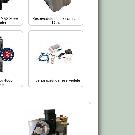
B MAX 30kw
Reservedele Pellux compact
nder
12kw
og 4000
Tilbehør & øvrige reservedele
dele