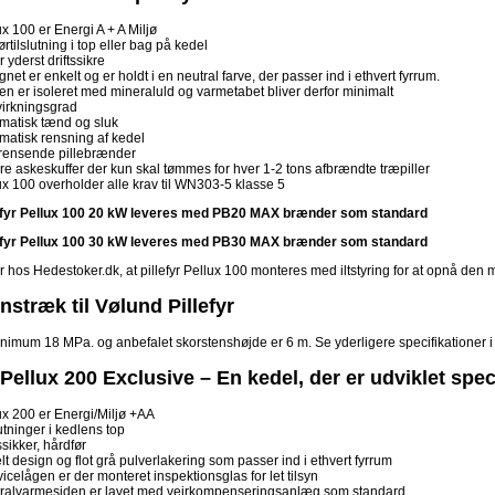
ux 100 er Energi A + A Miljø
ørtilslutning i top eller bag på kedel
 yderst driftssikre
net er enkelt og er holdt i en neutral farve, der passer ind i ethvert fyrrum.
en er isoleret med mineraluld og varmetabet bliver derfor minimalt
virkningsgrad
matisk tænd og sluk
matisk rensning af kedel
rensende pillebrænder
ore askeskuffer der kun skal tømmes for hver 1-2 tons afbrændte træpiller
ux 100 overholder alle krav til WN303-5 klasse 5
lefyr Pellux 100 20 kW leveres med PB20 MAX brænder som standard
lefyr Pellux 100 30 kW leveres med PB30 MAX brænder som standard
r hos Hedestoker.dk, at pillefyr Pellux 100 monteres med iltstyring for at opnå den
nstræk til Vølund Pillefyr
nimum 18 MPa. og anbefalet skorstenshøjde er 6 m. Se yderligere specifikationer 
ellux 200 Exclusive – En kedel, der er udviklet specie
ux 200 er Energi/Miljø +AA
utninger i kedlens top
ssikker, hårdfør
lt design og flot grå pulverlakering som passer ind i ethvert fyrrum
vicelågen er der monteret inspektionsglas for let tilsyn
ralvarmesiden er lavet med vejrkompenseringsanlæg som standard