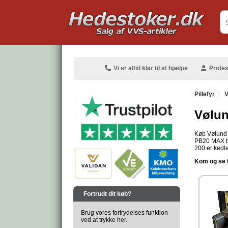
.
Vi er altid klar til at hjælpe
Profes
Pillefyr
.
V
Vølund
Køb Vølund p
PB20 MAX bræ
.
200 er kedler
Kom og se Pe
.
Fortrudt dit køb?
Brug vores fortrydelses funktion
ved at trykke her.