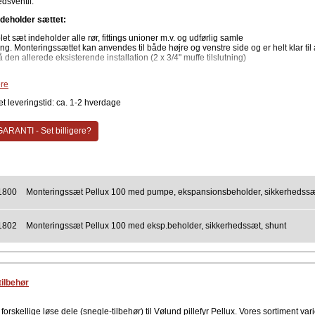
dsventil.
deholder sættet:
et sæt indeholder alle rør, fittings unioner m.v. og udførlig samle
ng. Monteringssættet kan anvendes til både højre og venstre side og er helt klar til 
 den allerede eksisterende installation (2 x 3/4" muffe tilslutning)
ngssættet kan leveres med eller uden pumpe.
re
t leveringstid: ca. 1-2 hverdage
ARANTI - Set billigere?
1800
Monteringssæt Pellux 100 med pumpe, ekspansionsbeholder, sikkerhedssæ
1802
Monteringssæt Pellux 100 med eksp.beholder, sikkerhedssæt, shunt
tilbehør
forskellige løse dele (snegle-tilbehør) til Vølund pillefyr Pellux. Vores sortiment var