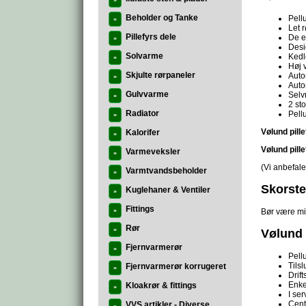
»
Beholder og Tanke
Pell
»
Let r
Pillefyrs dele
De er
»
Desig
Solvarme
Kedl
»
Høj 
Skjulte rørpaneler
Auto
»
Auto
Gulvvarme
Selv
»
2 st
Radiator
Pell
»
Vølund pil
Kalorifer
»
Vølund pil
Varmeveksler
»
(Vi anbefale
Varmtvandsbeholder
»
Skorste
Kuglehaner & Ventiler
»
Fittings
Bør være mi
»
Rør
»
Vølund P
Fjernvarmerør
»
Pell
Tilsl
Fjernvarmerør korrugeret
»
Drift
Enke
Kloakrør & fittings
»
I ser
Cent
VVS artikler - Diverse