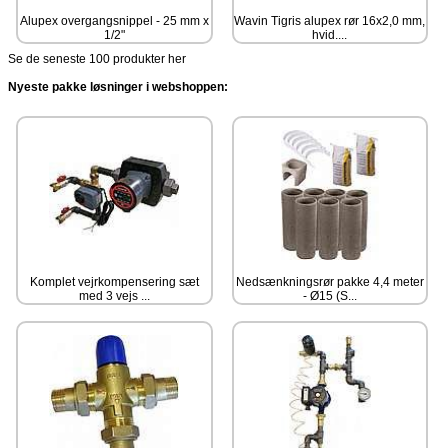
Alupex overgangsnippel - 25 mm x
Wavin Tigris alupex rør 16x2,0 mm,
1/2"
hvid....
Se de seneste 100 produkter her
Nyeste pakke løsninger i webshoppen:
Komplet vejrkompensering sæt
Nedsænkningsrør pakke 4,4 meter
med 3 vejs ...
- Ø15 (S...