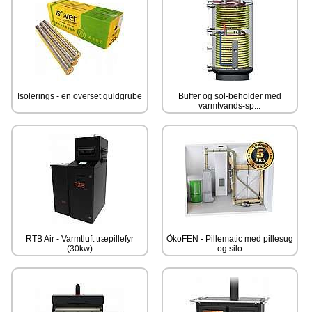
Isolerings - en overset guldgrube
Buffer og sol-beholder med
varmtvands-sp...
RTB Air - Varmtluft træpillefyr
ÖkoFEN - Pillematic med pillesug
(30kw)
og silo