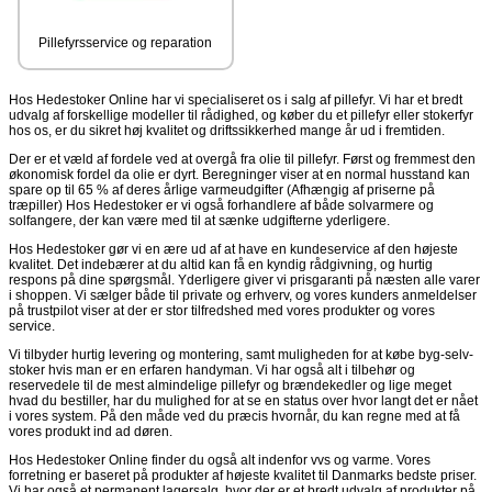
Pillefyrsservice og reparation
Hos Hedestoker Online har vi specialiseret os i salg af pillefyr. Vi har et bredt
udvalg af forskellige modeller til rådighed, og køber du et pillefyr eller stokerfyr
hos os, er du sikret høj kvalitet og driftssikkerhed mange år ud i fremtiden.
Der er et væld af fordele ved at overgå fra olie til pillefyr. Først og fremmest den
økonomisk fordel da olie er dyrt. Beregninger viser at en normal husstand kan
spare op til 65 % af deres årlige varmeudgifter (Afhængig af priserne på
træpiller) Hos Hedestoker er vi også forhandlere af både solvarmere og
solfangere, der kan være med til at sænke udgifterne yderligere.
Hos Hedestoker gør vi en ære ud af at have en kundeservice af den højeste
kvalitet. Det indebærer at du altid kan få en kyndig rådgivning, og hurtig
respons på dine spørgsmål. Yderligere giver vi prisgaranti på næsten alle varer
i shoppen. Vi sælger både til private og erhverv, og vores kunders anmeldelser
på trustpilot viser at der er stor tilfredshed med vores produkter og vores
service.
Vi tilbyder hurtig levering og montering, samt muligheden for at købe byg-selv-
stoker hvis man er en erfaren handyman. Vi har også alt i tilbehør og
reservedele til de mest almindelige pillefyr og brændekedler og lige meget
hvad du bestiller, har du mulighed for at se en status over hvor langt det er nået
i vores system. På den måde ved du præcis hvornår, du kan regne med at få
vores produkt ind ad døren.
Hos Hedestoker Online finder du også alt indenfor vvs og varme. Vores
forretning er baseret på produkter af højeste kvalitet til Danmarks bedste priser.
Vi har også et permanent lagersalg, hvor der er et bredt udvalg af produkter på