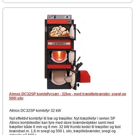
forbrændingskammer til pellets. Dette nye kombifyr opnår mere en 90
% effektivitet med begge typer brændstoffer og er derved et af de mest
effektive og økonomiske kombifyr der findes. På grund af den særdeles
effektive udstødningsvarmeveksler i den bageste vertikale røggaskanal
samt en termostatstyring af tilførselsluften via udstød-temperaturen,
falder denne kedel under specifikationerne for BImSchV fase 2.
Forbrændingskammeret der ikke er i brug er lukket med en servo-ventil
kontrol. Dette er således 100% tæt, så udladning af falsk luft ikke er
muligt.
En af de helt store fordele ved GSP kombifyret er at brændkamrene er
placeret ovenpå hinanden og derved sparer en del plads end tidligere
kombikedler.
Producent
Atmos
Atmos DC32SP kombifyrsæt - 32kw - med træpillebrænder, snegl og
500l silo
Atmos DC32SP kombifyr 32 kW
Nyt effektivt kombifyr til træ og træpiller. Nyt træpillefyr i serien SP
Atmos kombikedler kan fyre med store brændestykker samt med
træpiller både 6 mm og 8 mm. 32 kW Kombi kedel til træpiller og fast
brændsel m. 1,6 m snegl og 500 L silo, træpillebrænder, snegl og