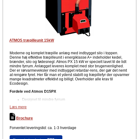
Bredde: 594 mm
Dybde: 995 mm (uden pillebrænder)
Dybde: 1150 mm (med pillebrænder)
Højde: 1221 mm
Kedelvægt: 287 kg
Kedel rensning
Det er let at rense røgkanaler ved at aktivere et håndtag der sidder bag
ATMOS træpilleunit 15kW
på kedlens top. Når håndtaget aktiveres, løftes retarderne i
røgkanalerne hvorved disse let kan renses. For yderligere information
vedrørende rengøring og rens henvises til folder/brochure.
Moderne og komplet træpille anlæg med indbygget silo i toppen.
Denne høj effektive træpilleunit i energiklasse A+ indeholder kedel,
Godkendelser: Jvf. producentens oplysninger
brænder, silo og fødesnegl. Atmos PX 15 kW er specielt lavet til de lidt
mindre fyrrum. Anlægget leveres komplet med stor brugervenlighed.
Kedelklasse efter EN 303-5:5
Der er rørvarmeveksler med indbygget retardar-rens, der gør det nemt
Overholder krav til Ecodesign EU 2015/1189
at rengøre fyret. Her får man et yderst stabilt og træpillefyr der opvarmer
Producent
mange kvadratmeter effektivt og billigt. Overholder alle krav til
Ecodesign.
Atmos
Fordele ved Atmos D15PX
Beskrivelse
Designet til mindre fyrrum
Atmos 10 kW i PX-serien er et smart træpillefyr der ikke optager meget
Høj effektivitet
Læs mere
plads og er designet specielt til de lidt mindre fyrrum. Atmos 10 kW
Leveres som komplet enhed
leveres som et komplet anlæg med kedel, brænder, silo og indbygget
Automatisk styring af kedlen
snegl. Dette smarte fyr er meget let at bruge og styrer praktisk talt sig
Automatisk tænding
Brochure
selv. Der er automatisk styring af kedlen samt automatisk tænding.
Stort keramisk brændkammer
Brænderen er påmonteret i den nederste frontlåge. Frontlågen bliver
Askeudtag
Forventet leveringstid: ca. 1-3 hverdage
også brugt til askeudtagning. Det er et solidt konstrueret fyr der er
Indbygget snegl
opbygget i stål med pladetykkelser på 3-6 mm. Kedlerne har
Indbygget røgsuger
mineraluldsisolering mellem kabinet og kedelkroppen.
Let rengøring / rens