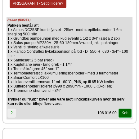
side
PRISGARANTI - Set billigere?
Stor indfyringslåge
En røgudgang
Mulighed for lange intervaller mellem fyring
Pakke (ID8354)
Producent
Pakken består af:
1 x Atmos DC25SP kombifyrsæt - 25kw - med træpillebrænder, 1,6m
Atmos
snegl og 500l silo
1 x Grundfos pumpeunion med kugleventil 1 1/2 x 3/4" (sæt a 2 stk)
1 x Salus pumpe MP280A - 25-60-180mm A+rated, inkl. pakninger.
1 x Ventil til styring af kølesløjfe
1 x Flamco Contraflex trykekspansion på fod - D=550 H=630 - 3/4" - 100
Liter
1 x Samlesæt 2,5 bar (Neo)
1 x Kuglehane m/m - lang greb - 1 1/4"
1 x Tee m/skrå gren 45° sort 1"
1 x Termometersæt til akkumuleringsbeholder - med 3 termometer
1 x SmartComfort LK100
1 x Lk ladeventil termovar 1" mf - 60°C, PN6, op til 65 KW kedler
1 x Bufferbeholder isoleret Ø990 x 2090mm - 1000 L (ÖkoFen)
1 x Thermomix shuntventil - 3/4"
Trykker du "Køb" bliver alle vare lagt i indkøbskurven hvor du selv
kan rette eller tilføje flere vare.
106.016,00
?
Køb