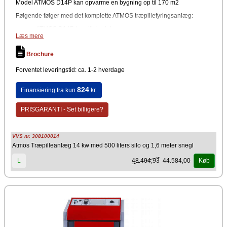
Model ATMOS D14P kan opvarme en bygning op til 170 m2
Følgende følger med det komplette ATMOS træpillefyringsanlæg:
ATMOS D14P træpillekedel
Læs mere
Atmos A25 træpillebrænder
Atmos træpillesilo 500 liter
Atmos indføringssnegl 1,6m
Brochure
Forventet leveringstid: ca. 1-2 hverdage
824
Finansiering fra kun
kr.
PRISGARANTI - Set billigere?
VVS nr. 308100014
Atmos Træpilleanlæg 14 kw med 500 liters silo og 1,6 meter snegl
48.404,93
44.584,00
L
Køb