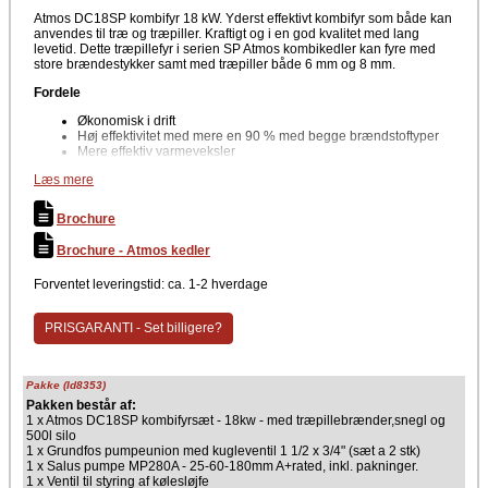
Atmos DC18SP kombifyr 18 kW. Yderst effektivt kombifyr som både kan
anvendes til træ og træpiller. Kraftigt og i en god kvalitet med lang
levetid. Dette træpillefyr i serien SP Atmos kombikedler kan fyre med
store brændestykker samt med træpiller både 6 mm og 8 mm.
Fordele
Økonomisk i drift
Høj effektivitet med mere en 90 % med begge brændstoftyper
Mere effektiv varmeveksler
Termostatstyring
Læs mere
Kompakt og meget robust kedelkonstruktion
Garanteret lang levetid
Nem vedligehold og drift
Brochure
Nem rengøring
Keramisk brændkammer og optimal forgasningsproces
Brochure - Atmos kedler
Moderne teknologi
Mere økonomisk i drift pga. højere effektivitet
Forventet leveringstid: ca. 1-2 hverdage
Lavt strømforbrug
Det er muligt at bestille døråbning hængslet til højre/venstre
side
PRISGARANTI - Set billigere?
Stor indfyringslåge
En røgudgang
Mulighed for lange intervaller mellem fyring
Pakke (Id8353)
Pakken består af:
1 x Atmos DC18SP kombifyrsæt - 18kw - med træpillebrænder,snegl og
500l silo
1 x Grundfos pumpeunion med kugleventil 1 1/2 x 3/4" (sæt a 2 stk)
1 x Salus pumpe MP280A - 25-60-180mm A+rated, inkl. pakninger.
1 x Ventil til styring af kølesløjfe