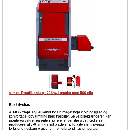
Atmos Træpilleanlæg - 21Kw, komplet med 500 silo
Beskrivelse:
ATMOS træpillefyr er kendt for sin meget høje virkningsgrad og
komfortabel opvarmning med træpiller. Selve pillebrænderen kan
monteres valgfrit på enten højre eller venstre side. Kedlen er
produceret af 3-6 mm kraftigt pladejern. Ildfaste sten i øverste
forbrændingskamre giver en høj forbrændingstemperatur.