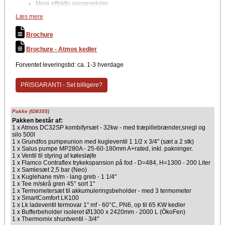
Mere effektiv varmeveksler
Termostatstyring
Læs mere
Kompakt og meget robust kedelkonstruktion
Garanteret lang levetid
Nem vedligehold og drift
Brochure
Nem rengøring
Keramisk brændkammer og optimal forgasningsproces
Brochure - Atmos kedler
Moderne teknologi
Mere økonomisk i drift pga. højere effektivitet
Forventet leveringstid: ca. 1-3 hverdage
Lavt strømforbrug
Det er muligt at bestille døråbning hængslet til højre/venstre
side
PRISGARANTI - Set billigere?
Stor indfyringslåge
En røgudgang
Mulighed for lange intervaller mellem fyring
Pakke (ID8355)
Producent
Pakken består af:
1 x Atmos DC32SP kombifyrsæt - 32kw - med træpillebrænder,snegl og
Atmos
silo 500l
1 x Grundfos pumpeunion med kugleventil 1 1/2 x 3/4" (sæt a 2 stk)
1 x Salus pumpe MP280A - 25-60-180mm A+rated, inkl. pakninger.
1 x Ventil til styring af kølesløjfe
1 x Flamco Contraflex trykekspansion på fod - D=484, H=1300 - 200 Liter
1 x Samlesæt 2,5 bar (Neo)
1 x Kuglehane m/m - lang greb - 1 1/4"
1 x Tee m/skrå gren 45° sort 1"
1 x Termometersæt til akkumuleringsbeholder - med 3 termometer
1 x SmartComfort LK100
1 x Lk ladeventil termovar 1" mf - 60°C, PN6, op til 65 KW kedler
1 x Bufferbeholder isoleret Ø1300 x 2420mm - 2000 L (ÖkoFen)
1 x Thermomix shuntventil - 3/4"