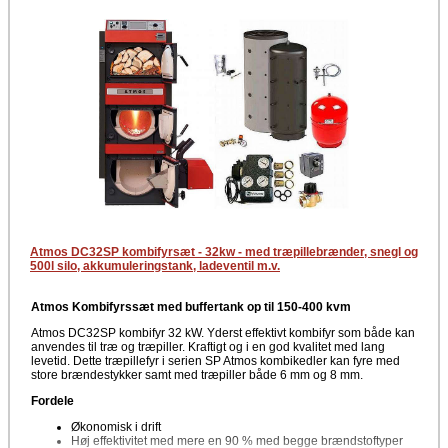
Atmos DC32SP kombifyrsæt - 32kw - med træpillebrænder, snegl og
500l silo, akkumuleringstank, ladeventil m.v.
Atmos Kombifyrssæt med buffertank op til 150-400 kvm
Atmos DC32SP kombifyr 32 kW. Yderst effektivt kombifyr som både kan
anvendes til træ og træpiller. Kraftigt og i en god kvalitet med lang
levetid. Dette træpillefyr i serien SP Atmos kombikedler kan fyre med
store brændestykker samt med træpiller både 6 mm og 8 mm.
Fordele
Økonomisk i drift
Høj effektivitet med mere en 90 % med begge brændstoftyper