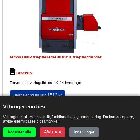
Atmos D80P træpillekedel 80 kW u. træpillebrænder
Brochure
Forventet leveringstid: ca. 10-14 hverdage
1513
Finansiering fra kun
kr.
Vi bruger cookies
PRISGARANTI - Set billigere?
Vi bruger cookies til statistik, funktionalitet og annoncering. Du kan acceptere,
afvise eller tilpasse dit samtykke.
VVS nr. 308376080
Atmos D80P træpillekedel 80 kW u. træpillebrænder.
Accepter alle
Afvis alle
Indstillinger
84.316,00
L
Køb