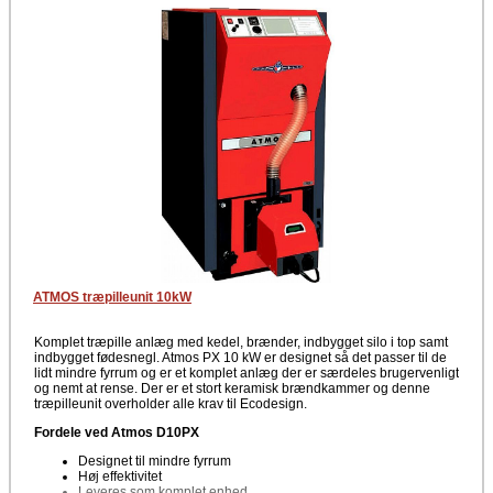
kontrol. Dette er således 100% tæt, så udladning af falsk luft ikke er
muligt.
En af de helt store fordele ved GSP kombifyret er at brændkamrene er
placeret ovenpå hinanden og derved sparer en del plads end tidligere
kombikedler.
ATMOS træpilleunit 10kW
Komplet træpille anlæg med kedel, brænder, indbygget silo i top samt
indbygget fødesnegl. Atmos PX 10 kW er designet så det passer til de
lidt mindre fyrrum og er et komplet anlæg der er særdeles brugervenligt
og nemt at rense. Der er et stort keramisk brændkammer og denne
træpilleunit overholder alle krav til Ecodesign.
Fordele ved Atmos D10PX
Designet til mindre fyrrum
Høj effektivitet
Leveres som komplet enhed