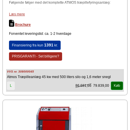
Følgende følger med det komplette ATMOS træpillefyringsanlæg:
ATMOS D45P træpillekedel
Læs mere
Atmos A45 træpillebrænder
Atmos træpillesilo 500 liter
Atmos indføringssnegl 1,6 m
Brochure
Forventet leveringstid: ca. 1-2 hverdage
1391
Finansiering fra kun
kr.
PRISGARANTI - Set billigere?
VVS nr. 308000045
Atmos Træpilleanlæg 45 kw med 500 liters silo og 1,6 meter snegl
86.681,66
79.839,00
L
Køb