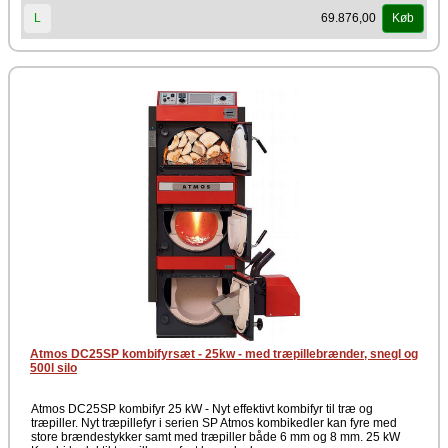
69.876,00
L
Køb
Dette kraftfulde kombifyr fra Atmos serien GSP-serien Atmos kombifyr
18kW er en videreudvikling af de effektive GSE-kedler, men med et
forbrændingskammer til træpiller. Mere en 90 % effektivitet med begge
typer brændstoffer og er derved et af de mest effektive og økonomiske
kombifyr der findes. På grund af den særdeles effektive
udstødningsvarmeveksler i den bageste vertikale røggaskanal samt en
termostatstyring af tilførselsluften via udstød-temperaturen, falder
denne kedel under specifikationerne for BImSchV fase
2. Forbrændingskammeret der ikke er i brug er lukket med en servo-
ventil kontrol. Dette er således 100% tæt, så udladning af falsk luft ikke
er muligt.
En af de helt store fordele ved GSP kombifyret er at brændkamrene er
placeret ovenpå hinanden og derved spares en del plads end tidligere
kombikedler.
Meget oplagt til alle der fyrer med træ, som også ønsker fordelene ved
et pillefyr. Har man nem adgang til træ, men også til tider ønsker
mulighed for at opnå længere intervaller mellem påfyldning af
brændsel, er dette kombifyr et meget oplagt valg. Atmos er kendt for
kvalitet og for sine økonomiske løsninger.
Atmos DC25SP kombifyrsæt - 25kw - med træpillebrænder, snegl og
500l silo
Atmos DC25SP kombifyr 25 kW - Nyt effektivt kombifyr til træ og
træpiller. Nyt træpillefyr i serien SP Atmos kombikedler kan fyre med
store brændestykker samt med træpiller både 6 mm og 8 mm. 25 kW