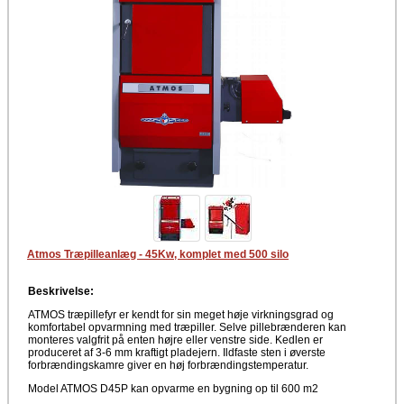
Atmos Træpilleanlæg - 45Kw, komplet med 500 silo
Beskrivelse:
ATMOS træpillefyr er kendt for sin meget høje virkningsgrad og
komfortabel opvarmning med træpiller. Selve pillebrænderen kan
monteres valgfrit på enten højre eller venstre side. Kedlen er
produceret af 3-6 mm kraftigt pladejern. Ildfaste sten i øverste
forbrændingskamre giver en høj forbrændingstemperatur.
Model ATMOS D45P kan opvarme en bygning op til 600 m2