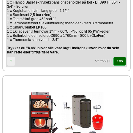
1 x Flamco Baseflex trykekspansionsbeholder på fod - D=390 H=854 -
3/4" - 80 Liter
1 x Kuglehane m/m - lang greb - 1 1/4"
1 x Samlesæt 2,5 bar (Neo)
1 x Tee m/skrå gren 45° sort 1"
1 x Termometersæt til akkumuleringsbeholder - med 3 termometer
1 x SmartComfort LK100
1 x Lk ladeventil termovar 1" mf - 60°C, PN6, op til 65 KW kedler
1 x Bufferbeholder isoleret Ø990 x 1760mm - 800 L (ÖkoFen)
1 x Thermomix shuntventil - 3/4"
Trykker du "Køb" bliver alle vare lagt i indkøbskurven hvor du selv
kan rette eller tilføje flere vare.
95.599,00
?
Køb