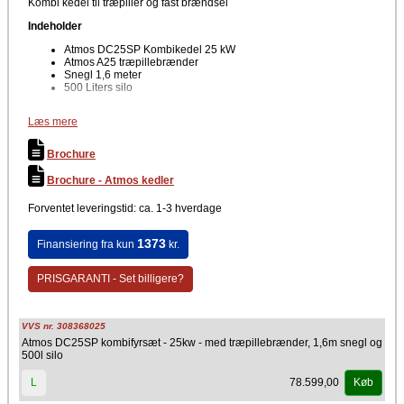
Kombi kedel til træpiller og fast brændsel
Indeholder
Atmos DC25SP Kombikedel 25 kW
Atmos A25 træpillebrænder
Snegl 1,6 meter
500 Liters silo
Fordele
Læs mere
Økonomisk i drift
Høj effektivitet med mere en 90 % med begge brændstoftyper
Brochure
Mere effektiv varmeveksler
Termostatstyring
Brochure - Atmos kedler
Kompakt og meget robust kedelkonstruktion
Garanteret lang levetid
Forventet leveringstid: ca. 1-3 hverdage
Nem vedligehold og drift
Nem rengøring
Keramisk brændkammer og optimal forgasningsproces
1373
Finansiering fra kun
kr.
Ny moderne teknologi
Mere økonomisk i drift pga. højere effektivitet
Lavt strømforbrug
PRISGARANTI - Set billigere?
Det er muligt at bestille døråbning hængslet til højre/venstre
side
Stor indfyringslåge
En røgudgang
VVS nr. 308368025
Atmos DC25SP kombifyrsæt - 25kw - med træpillebrænder, 1,6m snegl og
500l silo
Vigtig information
78.599,00
L
Køb
Dette nye kombifyr fra Atmos serien GSP-serien Atmos kombifyr 25kW
er en videreudvikling af de effektive GSE-kedler men med et