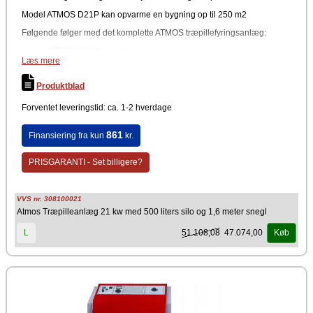
Model ATMOS D21P kan opvarme en bygning op til 250 m2
Følgende følger med det komplette ATMOS træpillefyringsanlæg:
ATMOS D21P træpillekedel
Læs mere
Atmos A25 træpillebrænder
Atmos træpillesilo 500 liter
Atmos indføringssnegl 1,6 m
Produktblad
Forventet leveringstid: ca. 1-2 hverdage
861
Finansiering fra kun
kr.
PRISGARANTI - Set billigere?
VVS nr. 308100021
Atmos Træpilleanlæg 21 kw med 500 liters silo og 1,6 meter snegl
51.108,08
47.074,00
L
Køb