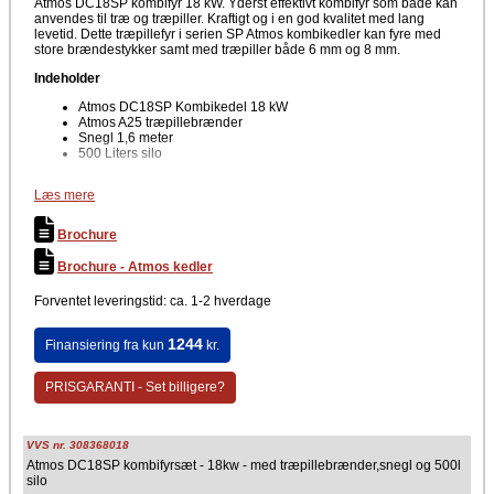
Atmos DC18SP kombifyr 18 kW. Yderst effektivt kombifyr som både kan
anvendes til træ og træpiller. Kraftigt og i en god kvalitet med lang
levetid. Dette træpillefyr i serien SP Atmos kombikedler kan fyre med
store brændestykker samt med træpiller både 6 mm og 8 mm.
Indeholder
Atmos DC18SP Kombikedel 18 kW
Atmos A25 træpillebrænder
Snegl 1,6 meter
500 Liters silo
Fordele
Læs mere
Økonomisk i drift
Høj effektivitet med mere en 90 % med begge brændstoftyper
Brochure
Mere effektiv varmeveksler
Termostatstyring
Brochure - Atmos kedler
Kompakt og meget robust kedelkonstruktion
Garanteret lang levetid
Forventet leveringstid: ca. 1-2 hverdage
Nem vedligehold og drift
Nem rengøring
Keramisk brændkammer og optimal forgasningsproces
1244
Finansiering fra kun
kr.
Moderne teknologi
Mere økonomisk i drift pga. højere effektivitet
Lavt strømforbrug
PRISGARANTI - Set billigere?
Det er muligt at bestille døråbning hængslet til højre/venstre
side
Stor indfyringslåge
En røgudgang
VVS nr. 308368018
Mulighed for lange intervaller mellem fyring
Atmos DC18SP kombifyrsæt - 18kw - med træpillebrænder,snegl og 500l
silo
Vigtig information