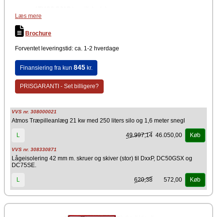
ATMOS D21P træpillekedel
Læs mere
Atmos A25 træpillebrænder
Atmos træpillesilo 250 liter
Atmos indføringssnegl 1,6m
Brochure
Forventet leveringstid: ca. 1-2 hverdage
845
Finansiering fra kun
kr.
PRISGARANTI - Set billigere?
VVS nr. 308000021
Atmos Træpilleanlæg 21 kw med 250 liters silo og 1,6 meter snegl
49.997,14
46.050,00
L
Køb
VVS nr. 308330871
Lågeisolering 42 mm m. skruer og skiver (stor) til DxxP, DC50GSX og
DC75SE.
620,38
572,00
L
Køb