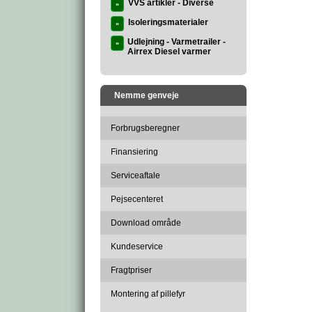
VVS artikler - Diverse
»
Isoleringsmaterialer
»
Udlejning - Varmetrailer -
»
Airrex Diesel varmer
Nemme genveje
Forbrugsberegner
Finansiering
Serviceaftale
Pejsecenteret
Download område
Kundeservice
Fragtpriser
Montering af pillefyr