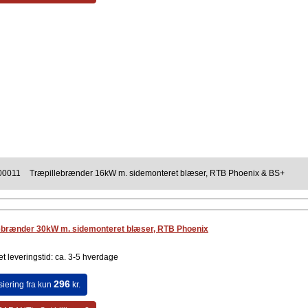
00011
Træpillebrænder 16kW m. sidemonteret blæser, RTB Phoenix & BS+
ebrænder 30kW m. sidemonteret blæser, RTB Phoenix
t leveringstid: ca. 3-5 hverdage
296
siering fra kun
kr.