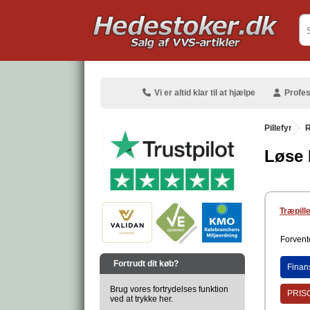
.
Vi er altid klar til at hjælpe
Profes
Pillefyr
.
R
Løse 
.
Træpill
Forvente
.
Fortrudt dit køb?
Finan
Brug vores fortrydelses funktion
PRISG
ved at trykke her.