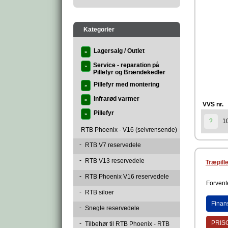
Kategorier
Lagersalg / Outlet
»
Service - reparation på
»
Pillefyr og Brændekedler
Pillefyr med montering
»
Infrarød varmer
»
VVS nr.
Pillefyr
»
1
?
RTB Phoenix - V16 (selvrensende)
-
RTB V7 reservedele
-
RTB V13 reservedele
Træpill
-
RTB Phoenix V16 reservedele
Forvente
-
RTB siloer
Finan
-
Snegle reservedele
PRISG
-
Tilbehør til RTB Phoenix - RTB