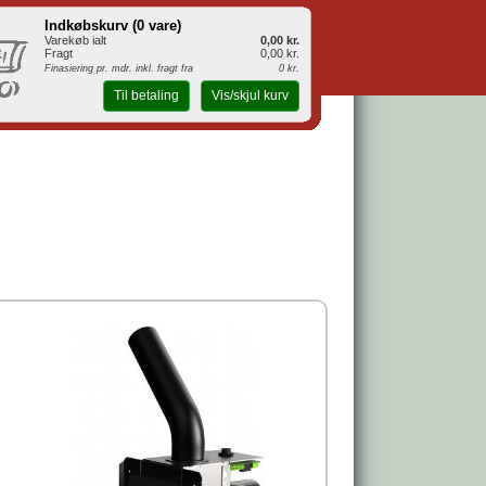
Indkøbskurv (
0 vare
)
Varekøb ialt
0,00 kr.
Fragt
0,00 kr.
Finasiering pr. mdr. inkl. fragt fra
0 kr.
Til betaling
Vis/skjul kurv