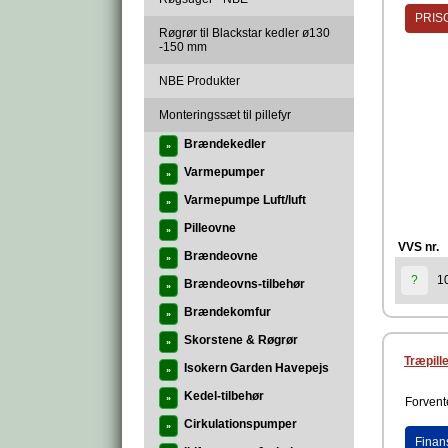
PRISG
Røgrør til Blackstar kedler ø130
-150 mm
NBE Produkter
Monteringssæt til pillefyr
Brændekedler
»
Varmepumper
»
Varmepumpe Luft/luft
»
Pilleovne
»
VVS nr.
Brændeovne
»
1
?
Brændeovns-tilbehør
»
Brændekomfur
»
Skorstene & Røgrør
»
Træpil
Isokern Garden Havepejs
»
Kedel-tilbehør
»
Forvente
Cirkulationspumper
»
Finan