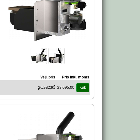
Vejl. pris
Pris inkl. moms
26.922,91
23.095,00
Køb