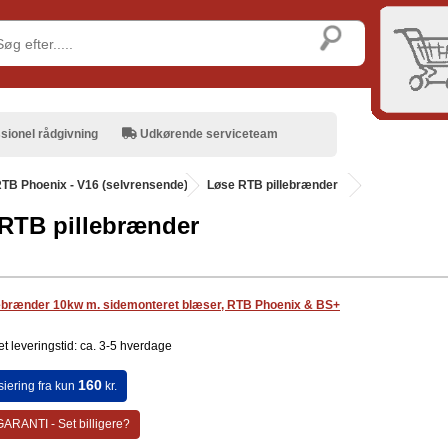
sionel rådgivning
Udkørende serviceteam
TB Phoenix - V16 (selvrensende)
.
Løse RTB pillebrænder
RTB pillebrænder
ebrænder 10kw m. sidemonteret blæser, RTB Phoenix & BS+
t leveringstid: ca. 3-5 hverdage
160
siering fra kun
kr.
ARANTI - Set billigere?