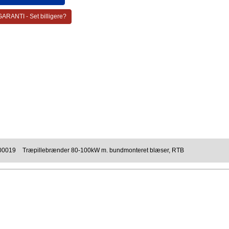
ARANTI - Set billigere?
00019
Træpillebrænder 80-100kW m. bundmonteret blæser, RTB