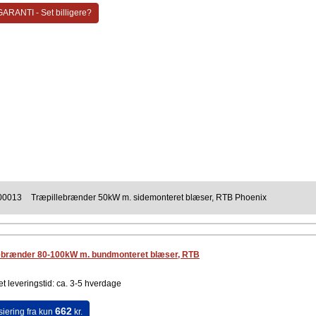
ARANTI - Set billigere?
00013
Træpillebrænder 50kW m. sidemonteret blæser, RTB Phoenix
lebrænder 80-100kW m. bundmonteret blæser, RTB
t leveringstid: ca. 3-5 hverdage
662
siering fra kun
kr.