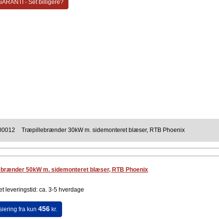
ARANTI - Set billigere?
00012
Træpillebrænder 30kW m. sidemonteret blæser, RTB Phoenix
ebrænder 50kW m. sidemonteret blæser, RTB Phoenix
t leveringstid: ca. 3-5 hverdage
456
siering fra kun
kr.