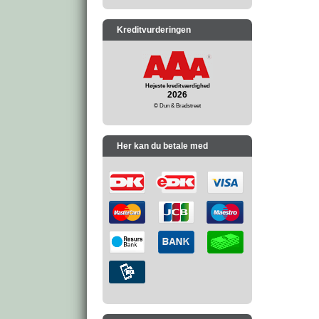
Kreditvurderingen
Højeste kreditværdighed
2026
© Dun & Bradstreet
Her kan du betale med