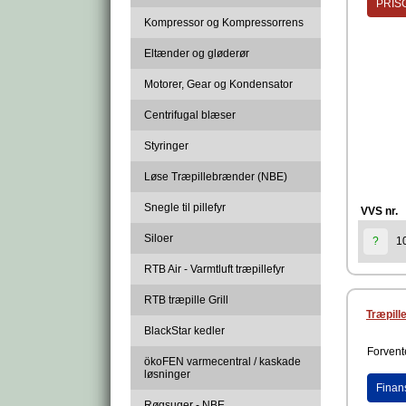
PRISG
Kompressor og Kompressorrens
Eltænder og gløderør
Motorer, Gear og Kondensator
Centrifugal blæser
Styringer
Løse Træpillebrænder (NBE)
Snegle til pillefyr
VVS nr.
Siloer
1
?
RTB Air - Varmtluft træpillefyr
RTB træpille Grill
Træpill
BlackStar kedler
Forvente
ökoFEN varmecentral / kaskade
løsninger
Finan
Røgsuger - NBE