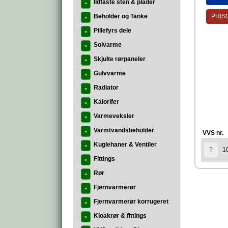
Ildfaste sten & plader
»
Beholder og Tanke
PRISG
»
Pillefyrs dele
»
Solvarme
»
Skjulte rørpaneler
»
Gulvvarme
»
Radiator
»
Kalorifer
»
Varmeveksler
»
Varmtvandsbeholder
»
VVS nr.
Kuglehaner & Ventiler
»
1
?
Fittings
»
Rør
»
Fjernvarmerør
»
Fjernvarmerør korrugeret
»
Kloakrør & fittings
»