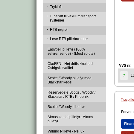
-
Trykluft
-
Tilbehør til vakuum transport
systemer
-
RTB røgrør
-
Løse RTB pillebrænder
Easypell pillefyr (100%
selvrensende) - (Mest solgte)
ÖkoFEN - Høj driftsikkerhed
VVS nr.
Østrigsk kvalitet
1
?
Scotte / Woody pillefyr med
Blackstar kedel
Reservedele Scotte / Woody /
Blackstar / RTB / Phoenix
Træpill
Scotte / Woody tilbehør
Forvente
Atmos kombi pillefyr - Atmos
pillefyr
Finan
Vølund Pillefyr - Pellux