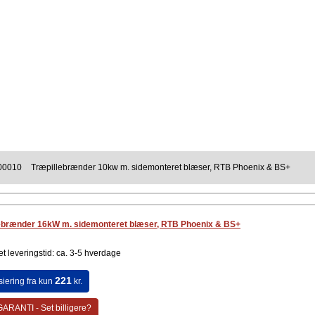
00010
Træpillebrænder 10kw m. sidemonteret blæser, RTB Phoenix & BS+
ebrænder 16kW m. sidemonteret blæser, RTB Phoenix & BS+
t leveringstid: ca. 3-5 hverdage
221
siering fra kun
kr.
ARANTI - Set billigere?