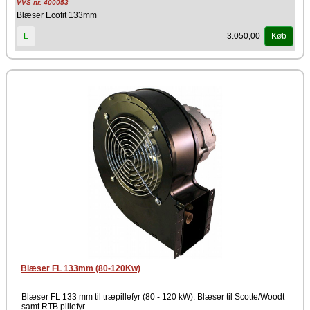
VVS nr. 400053
Blæser Ecofit 133mm
3.050,00
L
Køb
Blæser FL 133mm (80-120Kw)
Blæser FL 133 mm til træpillefyr (80 - 120 kW). Blæser til Scotte/Woodt
samt RTB pillefyr.