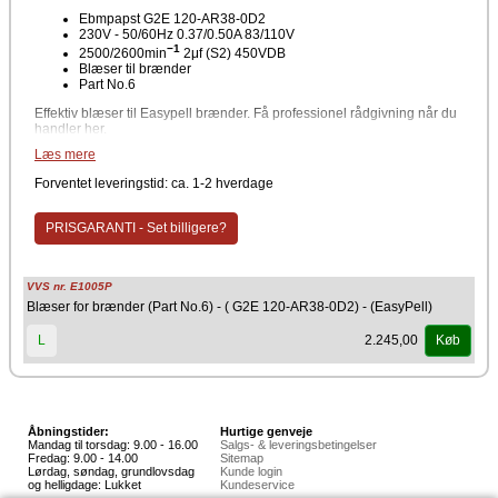
Ebmpapst G2E 120-AR38-0D2
230V - 50/60Hz 0.37/0.50A 83/110V
−1
2500/2600min
2μf (S2) 450VDB
Blæser til brænder
Part No.6
Effektiv blæser til Easypell brænder. Få professionel rådgivning når du
handler her.
Læs mere
Producent
Forventet leveringstid: ca. 1-2 hverdage
Easypell
PRISGARANTI - Set billigere?
VVS nr. E1005P
Blæser for brænder (Part No.6) - ( G2E 120-AR38-0D2) - (EasyPell)
2.245,00
L
Køb
Åbningstider:
Hurtige genveje
Mandag til torsdag: 9.00 - 16.00
Salgs- & leveringsbetingelser
Fredag: 9.00 - 14.00
Sitemap
Lørdag, søndag, grundlovsdag
Kunde login
og helligdage: Lukket
Kundeservice