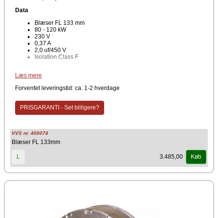
Data
Blæser FL 133 mm
80 - 120 kW
230 V
0,37 A
2,0 uf/450 V
Isolation Class F
Producent
Læs mere
NBE
Forventet leveringstid: ca. 1-2 hverdage
Blæser til Scotte, Woody, Blackstar og RTB pillefyr. Bestil nemt og
sikkert online her. Har du brug for yderligere rådgivning eller
PRISGARANTI - Set billigere?
information omkring montering. Kontakt venligst support.
VVS nr. 400074
Blæser FL 133mm
3.485,00
L
Køb