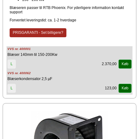
Blæseren passer til RTB Phoenix. For yderligere information kontakt
support
Forventet leveringstid: ca. 1-2 hverdage
PRISGARANTI - Set billigere?
VVS nr. 400001
Blæser 140mm til 150-200Kw
2.370,00
L
Køb
VVS nr. 400062
Blæserkondensator 2,5 µF
123,00
L
Køb