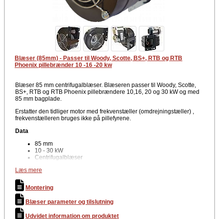
Blæser (85mm) - Passer til Woody, Scotte, BS+, RTB og RTB
Phoenix pillebrænder 10 -16 -20 kw
Blæser 85 mm centrifugalblæser. Blæseren passer til Woody, Scotte,
BS+, RTB og RTB Phoenix pillebrændere 10,16, 20 og 30 kW og med
85 mm bagplade.
Erstatter den tidliger motor med frekvenstæller (omdrejningstæller) ,
frekvenstælleren bruges ikke på pillefyrene.
Data
85 mm
10 - 30 kW
Centrifugalblæser
Blæseren er en skyggepols blæser og bruger ikke kondensator, da
Læs mere
polerne er forskudt i blæseren.
Montering
Tilslutning
Blæser parameter og tilslutning
Blæseren tilsluttes på klemrækken på motorprintet med 2 ledninger
(Kan ikke vende forkert)
Udvidet information om produktet