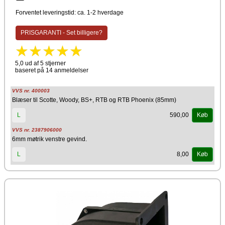
Anbefalet blæser parameter
Forventet leveringstid: ca. 1-2 hverdage
Scotte/Woody 10 kW:
Lav (10 % drift) = 19
PRISGARANTI - Set billigere?
Midt (50 % drift) = 27
Høj (100 % drift) = 35
Scotte/Woody 16 kW:
5,0 ud af 5 stjerner
Lav (10 % drift) = 19
baseret på 14 anmeldelser
Midt (50 % drift) = 29
Høj (100 % drift) = 38
VVS nr. 400003
Skal tilpasses og justeres til forholdene når den skiftes!
Blæser til Scotte, Woody, BS+, RTB og RTB Phoenix (85mm)
590,00
L
Køb
VVS nr. 2387906000
6mm møtrik venstre gevind.
8,00
L
Køb