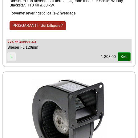
Blæseren kan anvendes til flere af følgende modeller Scotte, Woody,
Blackstar, RTB 40 & 60 kW.
Forventet leveringstid: ca. 1-2 hverdage
PRISGARANTI - Set billigere?
VVS nr. 400008-111
Blæser FL 120mm
1.208,00
L
Køb