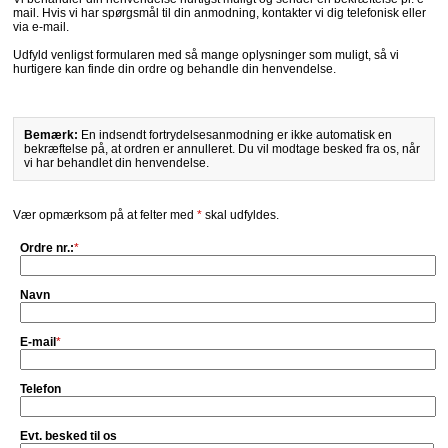
mail. Hvis vi har spørgsmål til din anmodning, kontakter vi dig telefonisk eller
via e-mail.
Udfyld venligst formularen med så mange oplysninger som muligt, så vi
hurtigere kan finde din ordre og behandle din henvendelse.
Bemærk:
En indsendt fortrydelsesanmodning er ikke automatisk en
bekræftelse på, at ordren er annulleret. Du vil modtage besked fra os, når
vi har behandlet din henvendelse.
Vær opmærksom på at felter med
*
skal udfyldes.
Ordre nr.:
*
Navn
E-mail
*
Telefon
Evt. besked til os