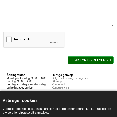
SEND FORTRYDELSEN NU
Åbningstider:
Hurtige genveje
Mandag til torsdag: 9.00 - 16.00
Salgs- & leveringsbetingelser
Fredag: 9.00 - 14.00
Sitemap
Lørdag, søndag, grundlovsdag
Kunde login
og helligdage: Lukket
Kundeservice
Hedestoker ApS
Hunnerupvej 3, 6920 Videbæk
Vi bruger cookies
E-mail:
salg@hedestoker.dk
Cvr. nr: 34 60 73 70
PA:
Vi bruger cookies til statistik, funktionalitet og annoncering. Du kan acceptere,
afvise eller tilpasse dit samtykke.