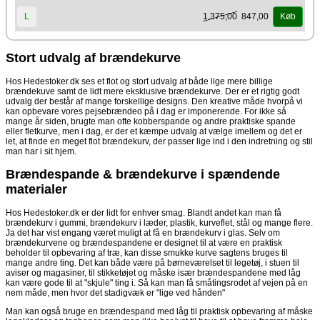
Facon
1.375,00
847,00
L
Køb
Flot rund med en diameter der er stor nok til almindelig størrelses
brændestykker. Den runde facon gør, at der ikke kan placeres træ ud til
kanterne, men der er en god højde og spanden optager minimal
gulvplads. Den er enkel, diskret og tidløs. Er man til det smukke
Stort udvalg af brændekurve
nordiske design, er denne pulverlakerede matsorte model noget af det
mest klassiske nordiske man kan komme i nærheden af. Den vil også
Hos Hedestoker.dk ses et flot og stort udvalg af både lige mere billige
være flot på børneværelse til opbevaring af f.eks. legesager. Den er
brændekuve samt de lidt mere eksklusive brændekurve. Der er et rigtig godt
solid og mister ikke facon selvom der er meget fyldt i den.
udvalg der består af mange forskellige designs. Den kreative måde hvorpå vi
kan opbevare vores pejsebrændeo på i dag er imponerende. For ikke så
mange år siden, brugte man ofte kobberspande og andre praktiske spande
eller fletkurve, men i dag, er der et kæmpe udvalg at vælge imellem og det er
let, at finde en meget flot brændekurv, der passer lige ind i den indretning og stil
man har i sit hjem.
Brændespande & brændekurve i spændende
materialer
Hos Hedestoker.dk er der lidt for enhver smag. Blandt andet kan man få
brændekurv i gummi, brændekurv i læder, plastik, kurveflet, stål og mange flere.
Ja det har vist engang været muligt at få en brændekurv i glas. Selv om
brændekurvene og brændespandene er designet til at være en praktisk
beholder til opbevaring af træ, kan disse smukke kurve sagtens bruges til
mange andre ting. Det kan både være på børneværelset til legetøj, i stuen til
aviser og magasiner, til stikketøjet og måske især brændespandene med låg
kan være gode til at "skjule" ting i. Så kan man få småtingsrodet af vejen på en
nem måde, men hvor det stadigvæk er "lige ved hånden"
Man kan også bruge en brændespand med låg til praktisk opbevaring af måske