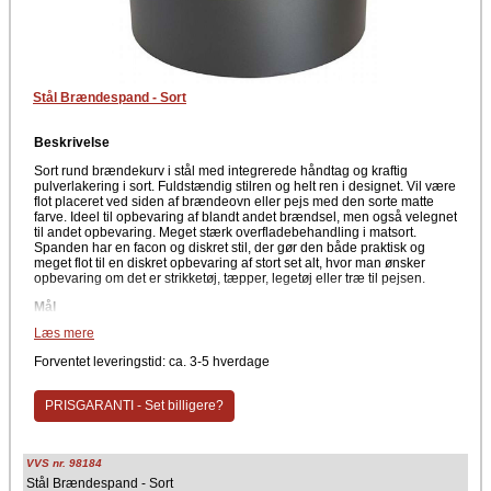
Stål Brændespand - Sort
Beskrivelse
Sort rund brændekurv i stål med integrerede håndtag og kraftig
pulverlakering i sort. Fuldstændig stilren og helt ren i designet. Vil være
flot placeret ved siden af brændeovn eller pejs med den sorte matte
farve. Ideel til opbevaring af blandt andet brændsel, men også velegnet
til andet opbevaring. Meget stærk overfladebehandling i matsort.
Spanden har en facon og diskret stil, der gør den både praktisk og
meget flot til en diskret opbevaring af stort set alt, hvor man ønsker
opbevaring om det er strikketøj, tæpper, legetøj eller træ til pejsen.
Mål
Læs mere
H:29 cm
Ø: 40 cm
Forventet leveringstid: ca. 3-5 hverdage
Kvalitet
PRISGARANTI - Set billigere?
Spanden er lavet i stål med en kraftig overfaldelakering i matsort.
Overfladen er let at rengøre blot med lunktent vand. Denne
stålbrændekurv er særdeles robust og tåler en del vægt. Håndtagene
er fordybninger ned i stålet med en flot sort stålkrans/kant rundt i
VVS nr. 98184
toppen, der går hele vejen rundt.
Stål Brændespand - Sort