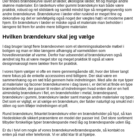
Der findes brændekurve lavet af læder, økologisk læder, filt og mange andre
skønne materialer. En læderkurv eller gummi brændekurv kan både være
praktisk, robust og ret slidstærk og samtid mindst lige så rengøringsvenlig som
andre brændekurve. Brændekurve i læder eller ruskind er meget fine og
dekorative og det er selvfølgelig også noget der vægtes højt i et moderne pænt
hjem. En brændekurv i læder er måske også et materiale man beholder i
længere tid frem for andre mere billigere materialer.
Hvilken brændekurv skal jeg vælge
I dag bruger langt flere brændeovnen som et stemningsskabende møbel i
boligen og man er ikke længere afhængig af varmekilden som
hovedleverandør af varme. Derfor har udseendet af brændekurven også
ændret sig fra at være meget stor og meget praktisk til også at være
designmæssigt mere lækker frem for praktisk.
I vores hjem vælger vi ofte en mere gennemgående stil, hvor der bliver langt
mere fokus på de enkelte accessoires end tidligere. Der skal være en
sammenhæng og en rød tråd gennem hele indretningen. Med alle de nye typer
at materialer og faconer brændekurvene i dag laves i, er det let at finde en type
brændeholder, der passer til resten af indretningen hvad enten det er en helt
almindelig brændekurv i flet, en brændeholder i metal, brændespand,
brændekurv i gummi, brændekurv læder samt mange andre materialer og typer.
Det som er vigtigt, er at vælge en brændekurv, der falder naturligt og smukt ind i
stilen og som tilføjer indretningen et pift.
Rund brændekurv, firkantet brændekurv eller en brændeholder på hjul, så kan
Hedestoker.dk sikkert præsentere en model der passer ind. Det store sortiment
tilbyder forskellige typer brændespande med låg og brændespande uden låg.
Er du i tvivl om nogle af vores brændekurve/brændespande, så kontakt os
enten på mail eller telefonisk. Vi er altid klar til at hjælpe.