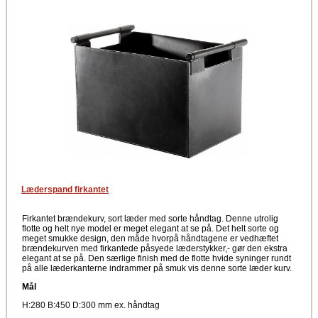
Læderspand firkantet
Firkantet brændekurv, sort læder med sorte håndtag. Denne utrolig
flotte og helt nye model er meget elegant at se på. Det helt sorte og
meget smukke design, den måde hvorpå håndtagene er vedhæftet
brændekurven med firkantede påsyede læderstykker,- gør den ekstra
elegant at se på. Den særlige finish med de flotte hvide syninger rundt
på alle læderkanterne indrammer på smuk vis denne sorte læder kurv.
Mål
H:280 B:450 D:300 mm ex. håndtag