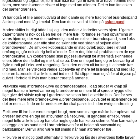
legoklodser og togbaner, som man ikke har lyst til have til at have fremme hele
tiden, men som børnene elsker at lege med om aftenen. Det er kun fantasien
der sætter grænsen.
Vi har også et lille andet udvalg af den gamle og mere traditionel brændespand
/ askespand med låg i metal. Den kan du se ved at klikke på
askespand
.
Moden skifter hurtigt både i tøj og i den måde vi indretter vores hjem. I "gamle
dage" brugte vi nok også en hel del mere træ i forbindelse med opvarming af
vores hjem og der var det nødvendigt med en ret stor brændespand, som f.eks.
de kobberspande, der ofte stod og skinnede ved siden af pejsen eller
brændeovnen. De smukke kobberspande er stadigvæk populære i et vist
omfang og går nok aldrig helt af mode. De er dog ikke så praktiske som de nye
brændekurve. En kobberspand skal pudses jævnligt for at fremstå skinnende
ellers bliver den fedtet og mørk at se på. Den er meget tung og er besværlig at
flytte rundt på f.eks. ved rengøring. Desuden er den alt for tung til at hente træ
ind med. Man selvfølgelig vælge at benytte en mere let brændespand med låg
eller en bæresele til at løfte træet ind med. Så slipper man også for at drysse på
gulvet i forhold til hvis man bærer træet på armene.
Praktiske valg af brændekurve og brændespande. I dag bruger vi knap så
meget træ som hovedvarme og brændeovne er mere til at sprede hygge eller
lige give det sidste nyk op i graderne hvis man bor i et ældre hus. Der for ses
der flere mere lette brændekurve & brændespande. Udvalget er spændende og
det er nemt at finde en brændekurv der skal passe ind i den øvrige indretning.
Fletkurve til træ har været meget brugt, men som mange måske har oplevet, så
drysser det ofte en del ud af bunden på fletkurve. Til gengæld er fletkurvene
meget lette at løfte på og har ofte nogle gode hanke på siderne. Man kan vælge
at lægge en løs bund ned i brændekurven for at holde på savsmuld og
barkstumper. Der vil altid være lidt smuld når man afbrænder træ.
Filtkurve er et rigtig godt alternativ til fletkurve og fås de i alverdens flotte farver,