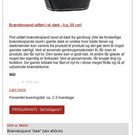
Brændespand udført i gl. dæk - (ca. 50 cm)
Flot udført brændespand lavet af dæk fra genbrug. Alle de forskellige
brændespande lavet i gamle dæk er unikke hvor både farver og
dækmønster kan variere fra produkt til produkt og det gør dem til noget
ganske særligt. Ved at anvende genbrugsmaterialer til, får man et
produkt, der får nyt liv. Den tanke kan vi godt lide. At andre får glæde af
noget der egentlig er forkastet. Ved at genanvende, får brugte ting ny
funktion. De gamle bildæk har fået et nyt liv i disse meget flotte og rå af
udseende brændekurve.
Mål
H: 300 mm
Ø: 500 mm
Læs mere
Rengøring og vedligehold
Forventet leveringstid: ca. 1-3 hverdage
En klud der er hårdt opvredet i lunkent til varmt vand tørres let henover
spanden ved behov. Gamle dæk er særdeles slidstærke og både facon
PRISGARANTI - Set billigere?
og overflade vil forblive flot.
VVS nr. 98192
Brændespand "dæk" (stor ø50cm)