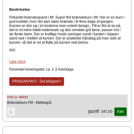
Beskrivelse
Firkantet brændespand i filt. Super flot brændekurv i filt. Her er en kurv i
god kvalitet, hvor der kan være brænde i til flere dage af gangen.
Kurven er stor og i et moderne men enkelt design. Filt er flot at se på,
det er et mere blødt materieale og den smukke grå farve, passer ind i
de fleste hjem. Der er kraftige hvide syninger rundt i kanten i toppen
samt ned i midten af kurven. Der er praktiske håndtag på hver side af
kurven, så det er let at flytte på kurven ved behov.
Mål
H: 355 mm
Læs mere
B: 435 mm
D: 365 mm
Forventet leveringstid: ca. 1-3 hverdage
Farve
PRISGARANTI - Set billigere?
Grå
Facon
VVS nr. 98242
Firkantet med bløde hjørner og største diameter i toppen.
Brændekurv Filt - Mørkegrå
562,50
347,00
L
Køb