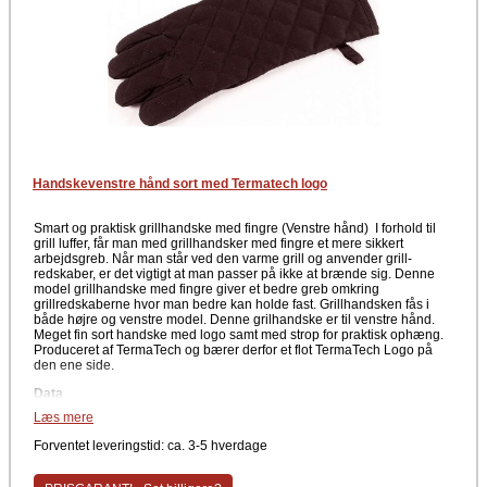
Handskevenstre hånd sort med Termatech logo
Smart og praktisk grillhandske med fingre (Venstre hånd) I forhold til
grill luffer, får man med grillhandsker med fingre et mere sikkert
arbejdsgreb. Når man står ved den varme grill og anvender grill-
redskaber, er det vigtigt at man passer på ikke at brænde sig. Denne
model grillhandske med fingre giver et bedre greb omkring
grillredskaberne hvor man bedre kan holde fast. Grillhandsken fås i
både højre og venstre model. Denne grilhandske er til venstre hånd.
Meget fin sort handske med logo samt med strop for praktisk ophæng.
Produceret af TermaTech og bærer derfor et flot TermaTech Logo på
den ene side.
Data
Læs mere
Grillhandske (Venstre)
Med logo (TermaTech)
Forventet leveringstid: ca. 3-5 hverdage
Farve