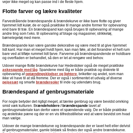
vejer ikke meget og kan passe ind i de fleste hjem.
Flotte farver og lækre kvaliteter
Farvestrålende brændespande & brændekurve er ikke bare flotte og giver
hjemmet lidt kulør, de er også praktiske til mange andre former for opbevaring
end bare til træ. En brændespand kan også bruges til opbevaring af mange
andre ting som f.eks. til opbevaring af blage og magasiner, strikketøj,
børnelegetøj med mere.
Brændespande kan være ganske dekorative og være med til at give hjemmet
lidt kant. Har man et meget hvidt hjem, kan man føle, at det forandrer et helt rum
bare ved at tilføje rummet lidt farve. Farverne på brændespandende er holdbare
og overfladen er behandlet, så den er let at rengøre ved behov.
Udover mange flotte brændekurve har Hedestoker også de meget praktiske
askespande med låg
. Spandene med låg er både praktisk og diskrete til
opbevaring af
optændingsklodser og lightere
, briketter og andet, som man
ikke vil have til at stå fremme. Der er også i sortimentet et udvalg af diverse
pejsesæt
og smarte
brændereoler
til inde og udendørs brug.
Brændespand af genbrugsmateriale
For nogle betyder det rigtigt meget, at tænke genbrug og være bevidst omrking
smid væk kulturen. B
rændeholdere / brændespande
lavet af
genbrugsmateriale kan derfor være et spændende valg. De er både praktiske
og æstetiske pæne og der er en vis tilfredsstillelse ved at være bevidst om hvad
man vælge.
Udover de mange brændekurve og brændespande der er lavet helt eller delvist
af genbrugsmaterialer, gamle bildæk så findes der også andre brændekurve.