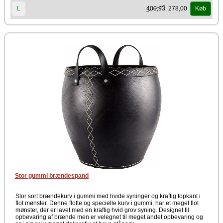
400,93
278,00
L
Køb
Stor gummi brændespand
Stor sort brændekurv i gummi med hvide syninger og kraftig topkant i
flot mønster. Denne flotte og specielle kurv i gummi, har et meget flot
mønster, der er lavet med en kraftig hvid grov syning. Designet til
opbevaring af brænde men er velegnet til meget andet opbevaring og