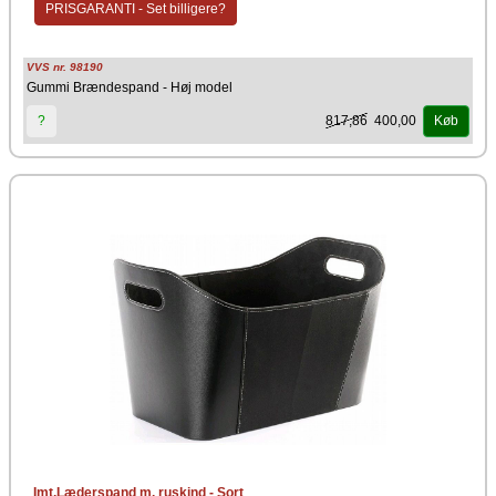
Højde: 50 cm
PRISGARANTI - Set billigere?
Rengøring
Tag en hårdt opvredet klud og tør overfladen over ved behov. Gummiet
VVS nr. 98190
er slidstært og meget let at holde rent.
Gummi Brændespand - Høj model
817,86
400,00
?
Køb
Imt.Læderspand m. ruskind - Sort