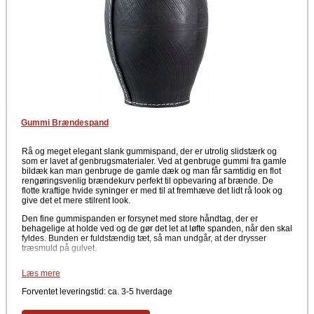
Gummi Brændespand
Rå og meget elegant slank gummispand, der er utrolig slidstærk og
som er lavet af genbrugsmaterialer. Ved at genbruge gummi fra gamle
bildæk kan man genbruge de gamle dæk og man får samtidig en flot
rengøringsvenlig brændekurv perfekt til opbevaring af brænde. De
flotte kraftige hvide syninger er med til at fremhæve det lidt rå look og
give det et mere stilrent look.
Den fine gummispanden er forsynet med store håndtag, der er
behagelige at holde ved og de gør det let at løfte spanden, når den skal
fyldes. Bunden er fuldstændig tæt, så man undgår, at der drysser
træsmuld på gulvet.
Mål
Læs mere
Top: Ø 30 cm
Forventet leveringstid: ca. 3-5 hverdage
Bund: Ø 30 cm
Midte: Ø 40 cm