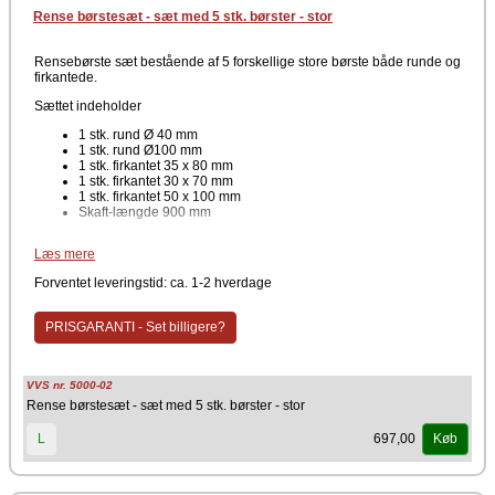
Rense børstesæt - sæt med 5 stk. børster - stor
Rensebørste sæt bestående af 5 forskellige store børste både runde og
firkantede.
Sættet indeholder
1 stk. rund Ø 40 mm
1 stk. rund Ø100 mm
1 stk. firkantet 35 x 80 mm
1 stk. firkantet 30 x 70 mm
1 stk. firkantet 50 x 100 mm
Skaft-længde 900 mm
Her er et sæt bestående af forskellige børster af lidt større diameter. Der
Læs mere
er flere fordele ved at købe sætvis, både med hensyn til prisen men
også at man har flere forskellige børster til rens.
Forventet leveringstid: ca. 1-2 hverdage
PRISGARANTI - Set billigere?
VVS nr. 5000-02
Rense børstesæt - sæt med 5 stk. børster - stor
697,00
L
Køb