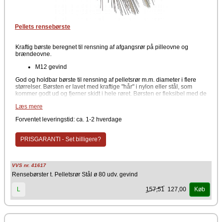
Pellets rensebørste
Kraftig børste beregnet til rensning af afgangsrør på pilleovne og
brændeovne.
M12 gevind
God og holdbar børste til rensning af pelletsrør m.m. diameter i flere
størrelser. Børsten er lavet med kraftige "hår" i nylon eller stål, som
kommer godt ud og fjerner skidt i hele røret. Børsten er fleksibel med de
krafige børster der sidder tæt og skaftet er i metal.
Læs mere
Forventet leveringstid: ca. 1-2 hverdage
PRISGARANTI - Set billigere?
VVS nr. 41617
Rensebørster t. Pelletsrør Stål ø 80 udv. gevind
157,51
127,00
L
Køb