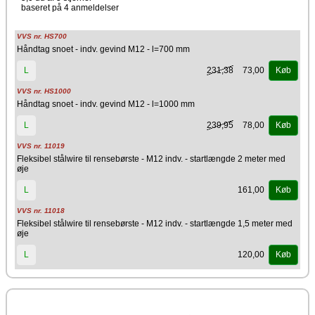
baseret på 4 anmeldelser
VVS nr. HS700
Håndtag snoet - indv. gevind M12 - l=700 mm
231,38
73,00
L
Køb
VVS nr. HS1000
Håndtag snoet - indv. gevind M12 - l=1000 mm
239,95
78,00
L
Køb
VVS nr. 11019
Fleksibel stålwire til rensebørste - M12 indv. - startlængde 2 meter med
øje
161,00
L
Køb
VVS nr. 11018
Fleksibel stålwire til rensebørste - M12 indv. - startlængde 1,5 meter med
øje
120,00
L
Køb