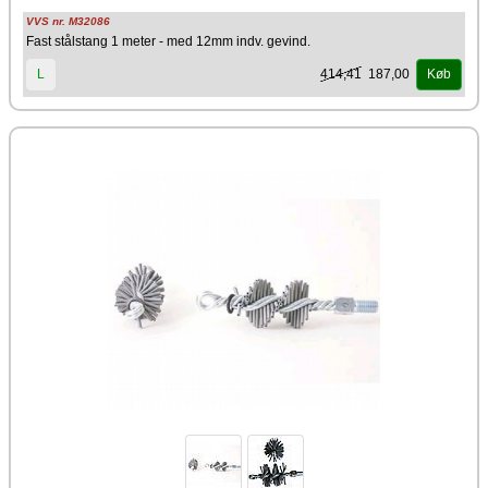
VVS nr. M32086
Fast stålstang 1 meter - med 12mm indv. gevind.
414,41
187,00
L
Køb