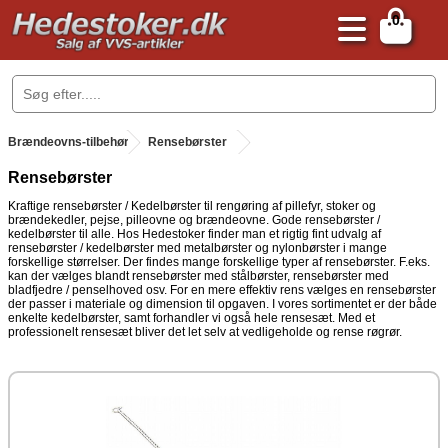
0
.
Brændeovns-tilbehør
.
Rensebørster
Rensebørster
Kraftige rensebørster / Kedelbørster til rengøring af pillefyr, stoker og
brændekedler, pejse, pilleovne og brændeovne. Gode rensebørster /
kedelbørster til alle. Hos Hedestoker finder man et rigtig fint udvalg af
rensebørster / kedelbørster med metalbørster og nylonbørster i mange
forskellige størrelser. Der findes mange forskellige typer af rensebørster. F.eks.
kan der vælges blandt rensebørster med stålbørster, rensebørster med
bladfjedre / penselhoved osv. For en mere effektiv rens vælges en rensebørster
der passer i materiale og dimension til opgaven. I vores sortimentet er der både
enkelte kedelbørster, samt forhandler vi også hele rensesæt. Med et
professionelt rensesæt bliver det let selv at vedligeholde og rense røgrør.