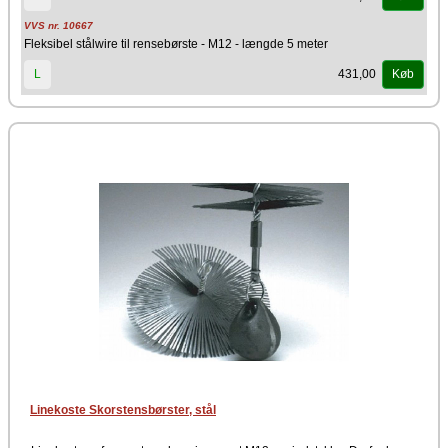
VVS nr. 10667
Fleksibel stålwire til rensebørste - M12 - længde 5 meter
431,00
L
Køb
Linekoste Skorstensbørster, stål