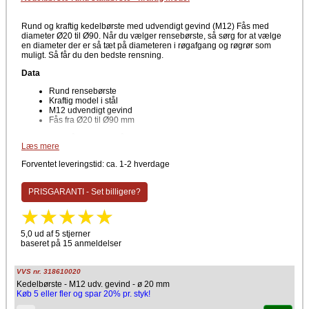
Rund og kraftig kedelbørste med udvendigt gevind (M12) Fås med
diameter Ø20 til Ø90. Når du vælger rensebørste, så sørg for at vælge
en diameter der er så tæt på diameteren i røgafgang og røgrør som
muligt. Så får du den bedste rensning.
Data
Rund rensebørste
Kraftig model i stål
M12 udvendigt gevind
Fås fra Ø20 til Ø90 mm
Mangler du håndtaget også for at kunne anvende denne type
Læs mere
rensebørste, så klik og se
Håndtag med snoet skaft (M12)
her!
Forventet leveringstid: ca. 1-2 hverdage
PRISGARANTI - Set billigere?
5,0 ud af 5 stjerner
baseret på 15 anmeldelser
VVS nr. 318610020
Kedelbørste - M12 udv. gevind - ø 20 mm
Køb 5 eller fler og spar 20% pr. styk!