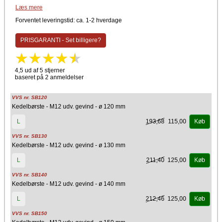
Læs mere
Forventet leveringstid: ca. 1-2 hverdage
PRISGARANTI - Set billigere?
4,5 ud af 5 stjerner
baseret på 2 anmeldelser
VVS nr. SB120
Kedelbørste - M12 udv. gevind - ø 120 mm
193,68
115,00
L
Køb
VVS nr. SB130
Kedelbørste - M12 udv. gevind - ø 130 mm
211,40
125,00
L
Køb
VVS nr. SB140
Kedelbørste - M12 udv. gevind - ø 140 mm
212,46
125,00
L
Køb
VVS nr. SB150