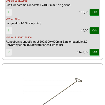
VVS nr. 318512050
Skaft for boremaskinbørste L=1000mm, 1/2" gevind
185,00
L
Køb
VVS nr. 99br
Langmøtrik 1/2" til svejsning
45,00
L
Køb
VVS nr. 318500300500
Rensebørste snoet/klippet 500x300x600mm Børstemateriale 2,0
Polypropylenen. (Skaffevare tages ikke retur)
5.625,00
?
Køb