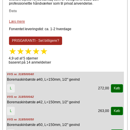
professioneltle håndværker som til privat anvendelse.
Data
Børste til boremaskine
Læs mere
Med spiralfjeder
Med 1/2" bpm gevind
Forventet leveringstid: ca. 1-2 hverdage
Materiale
PRISGARANTI - Set billigere?
Metal
Vigtigt:
Bormaskinebørsten må ikke være større end rørets diameter
4,9 ud af 5 stjerner
baseret på 14 anmeldelser
Børsterne må kun rotere
med
urets omdrejningsretning
Bormaskine børster bør kun bruges i en afkølet kedel
VVS nr. 318500040
Boremaskinbørste ø40, L=150mm, 1/2" gevind
272,00
L
Køb
VVS nr. 318500042
Boremaskinbørste ø42, L=150mm, 1/2" gevind
263,00
L
Køb
VVS nr. 318500050
Boremaskinbørste ø50, L=150mm, 1/2" gevind