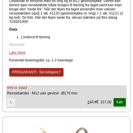
Linekoste er forsynet med en ring og et M12 gevindstykke. Derfor kan
denne type rensebørste både bruges til fejning fra taget samt kan man
bruge den "nede fra". Når der fejes fra taget anvender man udover
rensebørsten også 1 stk. 41120 (gevindstykke m. ring) + 1 stk. 41121 (2
kg lod). Se foto. Når der fejes nede fra, skrues børsten på flex-stang
318501000.
Data
Linekost til fejning
Materiale
Læs mere
Stål
Linekoste med ring samt M12 gevindstykke til fejning fra tag eller nede
Forventet leveringstid: ca. 1-2 hverdage
fra. Vær obs på eventuelle tilkøb.
PRISGARANTI - Set billigere?
VVS nr. 41112
Rensebørster - M12 udv. gevind - Ø170 mm.
197,46
157,00
L
Køb