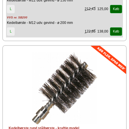
Kedelbørste - M12 udv. gevind - ø 150 mm
212,43
125,00
L
Køb
VVS nr. SB200
Kedelbørste - M12 udv. gevind - ø 200 mm
172,86
138,00
L
Køb
Kedelbørste rund stålbørste - kraftig model