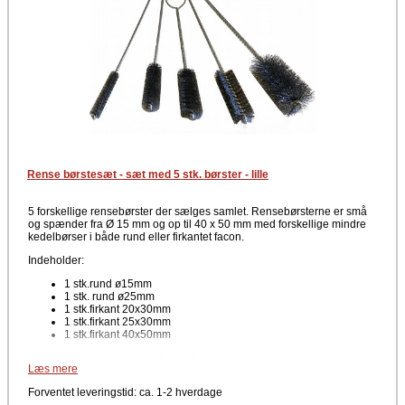
Rense børstesæt - sæt med 5 stk. børster - lille
5 forskellige rensebørster der sælges samlet. Rensebørsterne er små
og spænder fra Ø 15 mm og op til 40 x 50 mm med forskellige mindre
kedelbørser i både rund eller firkantet facon.
Indeholder:
1 stk.rund ø15mm
1 stk. rund ø25mm
1 stk.firkant 20x30mm
1 stk.firkant 25x30mm
1 stk.firkant 40x50mm
Her får du et sæt, som består af både runde og firkantede rensebørster
Læs mere
til rensning af mindre rør.
Forventet leveringstid: ca. 1-2 hverdage