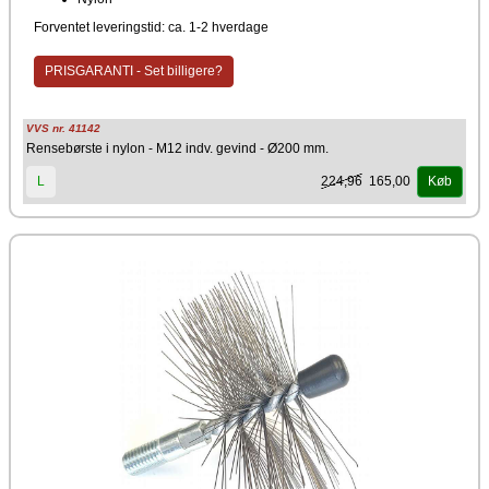
Forventet leveringstid: ca. 1-2 hverdage
PRISGARANTI - Set billigere?
VVS nr. 41142
Rensebørste i nylon - M12 indv. gevind - Ø200 mm.
224,96
165,00
L
Køb