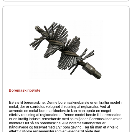
Boremaskinbørste
Børste til boremaskine. Denne boremaskinebørste er en kraftig model i
metal, der er særdeles velegnet til resning af røgkanaler. Ved at
anvende en metal-boremaskinebørste kan man opnår en meget
effektiv rensning af røgkanalerne. Denne model børste til boremaskine
er en kraftig industri-rensebørste med spiralfjeder. Boremaskinebørsten
monteres let på en boremaskine. Alle boremaskinebørster er
håndlavede og forsynet med 1/2" bpm gevind. Her får man et virkelig
effektivt stykke renseværktøj som er velegnet til både den