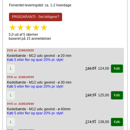
Forventet leveringstid: ca. 1-2 hverdage
PRISGARANTI - Set billigere?
5,0 ud af 5 stjerner
baseret på 15 anmeldelser
VVS nr. 318610020
Kedelbørste - M12 udv. gevind - ø 20 mm
Køb 5 eller fler og spar 20% pr. styk!
246,84
124,00
L
Køb
VVS nr. 318610030
Kedelbørste - M12 udv. gevind - ø 30 mm
Køb 5 eller fler og spar 20% pr. styk!
249,34
125,00
L
Køb
VVS nr. 318610040
Kedelbørste - M12 udv. gevind - ø 40mm
Køb 5 eller fler og spar 20% pr. styk!
274,91
138,00
L
Køb