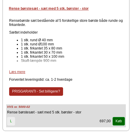
Rense børstesæt - sæt med 5 stk. børster - stor
Rensebørste sæt bestående af 5 forskellige store børste både runde og
firkantede.
Sættet indeholder
1 stk. rund Ø 40 mm
1 stk. rund Ø100 mm
1 stk. firkantet 35 x 80 mm
1 stk. firkantet 30 x 70 mm
1 stk. firkantet 50 x 100 mm
Skaft-længde 900 mm
Her er et sæt bestående af forskellige børster af lidt større diameter. Der
Læs mere
er flere fordele ved at købe sætvis, både med hensyn til prisen men
også at man har flere forskellige børster til rens.
Forventet leveringstid: ca. 1-2 hverdage
PRISGARANTI - Set billigere?
VVS nr. 5000-02
Rense børstesæt - sæt med 5 stk. børster - stor
697,00
L
Køb