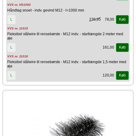
VVS nr. HS1000
Håndtag snoet - indv. gevind M12 - l=1000 mm
239,95
78,00
L
Køb
VVS nr. 11019
Fleksibel stålwire til rensebørste - M12 indv. - startlængde 2 meter med
øje
161,00
L
Køb
VVS nr. 11018
Fleksibel stålwire til rensebørste - M12 indv. - startlængde 1,5 meter med
øje
120,00
L
Køb