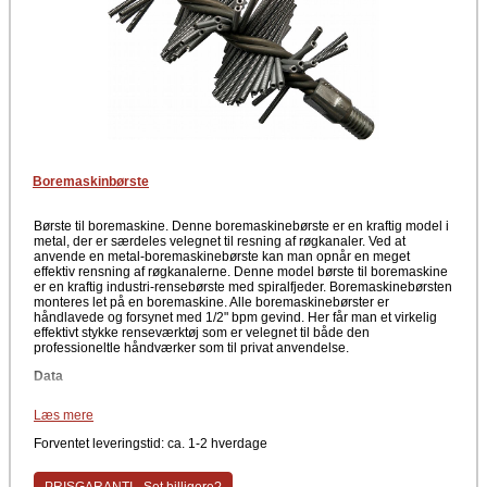
Boremaskinbørste
Børste til boremaskine. Denne boremaskinebørste er en kraftig model i
metal, der er særdeles velegnet til resning af røgkanaler. Ved at
anvende en metal-boremaskinebørste kan man opnår en meget
effektiv rensning af røgkanalerne. Denne model børste til boremaskine
er en kraftig industri-rensebørste med spiralfjeder. Boremaskinebørsten
monteres let på en boremaskine. Alle boremaskinebørster er
håndlavede og forsynet med 1/2" bpm gevind. Her får man et virkelig
effektivt stykke renseværktøj som er velegnet til både den
professioneltle håndværker som til privat anvendelse.
Data
Børste til boremaskine
Læs mere
Med spiralfjeder
Med 1/2" bpm gevind
Forventet leveringstid: ca. 1-2 hverdage
Materiale