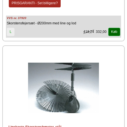
PRISGARANTI - Set billigere?
VVS nr. 37920
Skorstensfejersæt - Ø200mm med line og lod
418,24
332,00
L
Køb