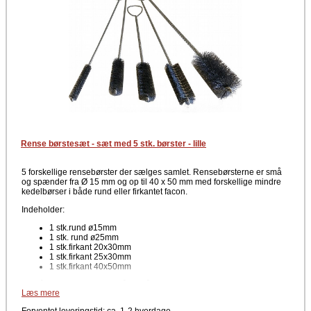
Rense børstesæt - sæt med 5 stk. børster - lille
5 forskellige rensebørster der sælges samlet. Rensebørsterne er små
og spænder fra Ø 15 mm og op til 40 x 50 mm med forskellige mindre
kedelbørser i både rund eller firkantet facon.
Indeholder:
1 stk.rund ø15mm
1 stk. rund ø25mm
1 stk.firkant 20x30mm
1 stk.firkant 25x30mm
1 stk.firkant 40x50mm
Her får du et sæt, som består af både runde og firkantede rensebørster
Læs mere
til rensning af mindre rør.