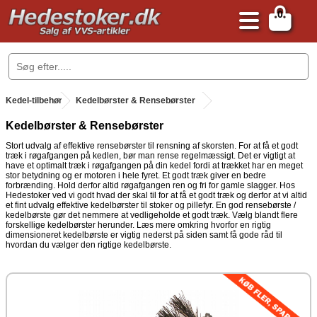
0
.
Kedel-tilbehør
.
Kedelbørster & Rensebørster
Kedelbørster & Rensebørster
Stort udvalg af effektive rensebørster til rensning af skorsten. For at få et godt
træk i røgafgangen på kedlen, bør man rense regelmæssigt. Det er vigtigt at
have et optimalt træk i røgafgangen på din kedel fordi at trækket har en meget
stor betydning og er motoren i hele fyret. Et godt træk giver en bedre
forbrænding. Hold derfor altid røgafgangen ren og fri for gamle slagger. Hos
Hedestoker ved vi godt hvad der skal til for at få et godt træk og derfor at vi altid
et fint udvalg effektive kedelbørster til stoker og pillefyr. En god rensebørste /
kedelbørste gør det nemmere at vedligeholde et godt træk. Vælg blandt flere
forskellige kedelbørster herunder. Læs mere omkring hvorfor en rigtig
dimensioneret kedelbørste er vigtig nederst på siden samt få gode råd til
hvordan du vælger den rigtige kedelbørste.