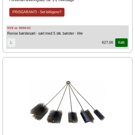
Forventet leveringstid: ca. 1-2 hverdage
PRISGARANTI - Set billigere?
VVS nr. 5000-01
Rense børstesæt - sæt med 5 stk. børster - lille
627,00
L
Køb