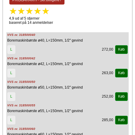
PRISGARANTI - Set billigere?
Metal
Vigtigt:
Bormaskinebørsten må ikke være større end rørets diameter
4,9 ud af 5 stjerner
baseret på 14 anmeldelser
Børsterne må kun rotere
med
urets omdrejningsretning
Bormaskine børster bør kun bruges i en afkølet kedel
VVS nr. 318500040
Boremaskinbørste ø40, L=150mm, 1/2" gevind
272,00
L
Køb
VVS nr. 318500042
Boremaskinbørste ø42, L=150mm, 1/2" gevind
263,00
L
Køb
VVS nr. 318500050
Boremaskinbørste ø50, L=150mm, 1/2" gevind
252,00
L
Køb
VVS nr. 318500055
Boremaskinbørste ø55, L=150mm, 1/2" gevind
285,00
L
Køb
VVS nr. 318500060
Boremaskinbørste ø60, L=150mm, 1/2" gevind