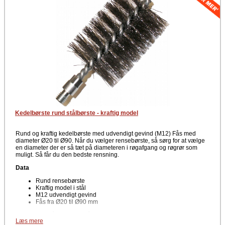
Kedelbørste rund stålbørste - kraftig model
Rund og kraftig kedelbørste med udvendigt gevind (M12) Fås med
diameter Ø20 til Ø90. Når du vælger rensebørste, så sørg for at vælge
en diameter der er så tæt på diameteren i røgafgang og røgrør som
muligt. Så får du den bedste rensning.
Data
Rund rensebørste
Kraftig model i stål
M12 udvendigt gevind
Fås fra Ø20 til Ø90 mm
Mangler du håndtaget også for at kunne anvende denne type
Læs mere
rensebørste, så klik og se
Håndtag med snoet skaft (M12)
her!