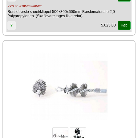
VVS nr. 318500300500
Rensebørste snoet/klippet 500x300x600mm Børstemateriale 2,0
Polypropylenen. (Skaffevare tages ikke retur)
5.625,00
?
Køb