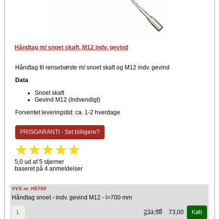
Håndtag m/ snoet skaft, M12 indv. gevind
Håndtag til rensebørste m/ snoet skaft og M12 indv. gevind
Data
Snoet skaft
Gevind M12 (Indvendigt)
Forventet leveringstid: ca. 1-2 hverdage
PRISGARANTI - Set billigere?
5,0 ud af 5 stjerner
baseret på 4 anmeldelser
VVS nr. HS700
Håndtag snoet - indv. gevind M12 - l=700 mm
231,38
73,00
L
Køb