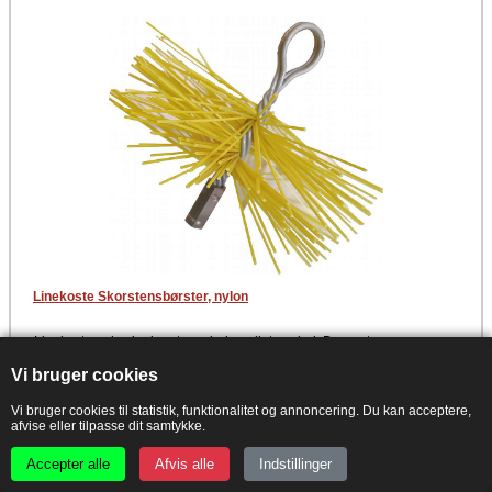
Linekoste Skorstensbørster, nylon
Linekost med nylonbørste og indvendigt gevind. Denne type
rensebørste er specielt beregnet til at bruge i sskorstene med kerne af
rustfri stål.
Vi bruger cookies
Data
Vi bruger cookies til statistik, funktionalitet og annoncering. Du kan acceptere,
afvise eller tilpasse dit samtykke.
Rensebørste med rundt hoved
Indvendigt gevind
Nylonhår
Accepter alle
Afvis alle
Indstillinger
Specielt god ved kerne af rustfri stål