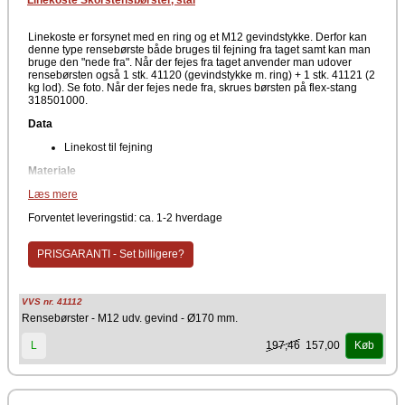
Linekoste Skorstensbørster, stål
Linekoste er forsynet med en ring og et M12 gevindstykke. Derfor kan
denne type rensebørste både bruges til fejning fra taget samt kan man
bruge den "nede fra". Når der fejes fra taget anvender man udover
rensebørsten også 1 stk. 41120 (gevindstykke m. ring) + 1 stk. 41121 (2
kg lod). Se foto. Når der fejes nede fra, skrues børsten på flex-stang
318501000.
Data
Linekost til fejning
Materiale
Læs mere
Stål
Linekoste med ring samt M12 gevindstykke til fejning fra tag eller nede
Forventet leveringstid: ca. 1-2 hverdage
fra. Vær obs på eventuelle tilkøb.
PRISGARANTI - Set billigere?
VVS nr. 41112
Rensebørster - M12 udv. gevind - Ø170 mm.
197,46
157,00
L
Køb