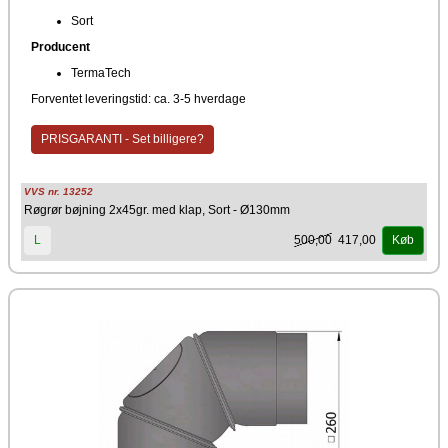
Sort
Producent
TermaTech
Forventet leveringstid: ca. 3-5 hverdage
PRISGARANTI - Set billigere?
VVS nr. 13252
Røgrør bøjning 2x45gr. med klap, Sort - Ø130mm
500,00
417,00
L
Køb