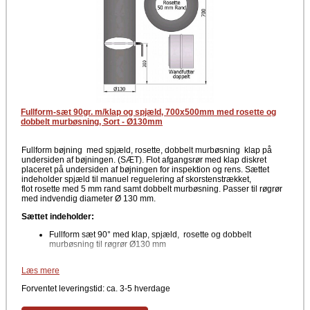
Fullform-sæt 90gr. m/klap og spjæld, 700x500mm med rosette og
dobbelt murbøsning, Sort - Ø130mm
Fullform bøjning med spjæld, rosette, dobbelt murbøsning klap på
undersiden af bøjningen. (SÆT). Flot afgangsrør med klap diskret
placeret på undersiden af bøjningen for inspektion og rens. Sættet
indeholder spjæld til manuel reguelering af skorstenstrækket,
flot rosette med 5 mm rand samt dobbelt murbøsning. Passer til røgrør
med indvendig diameter Ø 130 mm.
Sættet indeholder:
Fullform sæt 90° med klap, spjæld, rosette og dobbelt
murbøsning til røgrør Ø130 mm
Data
Læs mere
90°
Forventet leveringstid: ca. 3-5 hverdage
Mål: 700 x 500 mm
Rosette med 50 mm rand
Indvendig diameter Ø130 mm