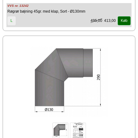
VVS nr. 13242
Røgrør bøjning 45gr. med klap, Sort - Ø130mm
495,00
413,00
L
Køb