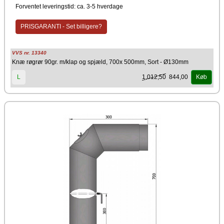
Forventet leveringstid: ca. 3-5 hverdage
Sort
Producent
PRISGARANTI - Set billigere?
TermaTech
VVS nr. 13340
Knæ røgrør 90gr. m/klap og spjæld, 700x 500mm, Sort - Ø130mm
1.012,50
844,00
L
Køb