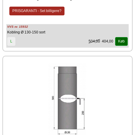
PRISGARANTI - Set billigere?
VVS nr. 15932
Kobling Ø 130-150 sort
504,00
404,00
L
Køb