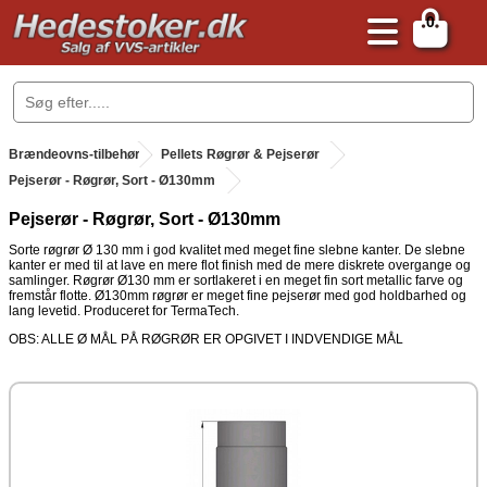
0
.
Brændeovns-tilbehør
.
Pellets Røgrør & Pejserør
.
Pejserør - Røgrør, Sort - Ø130mm
Pejserør - Røgrør, Sort - Ø130mm
Sorte røgrør Ø 130 mm i god kvalitet med meget fine slebne kanter. De slebne
kanter er med til at lave en mere flot finish med de mere diskrete overgange og
samlinger. Røgrør Ø130 mm er sortlakeret i en meget fin sort metallic farve og
fremstår flotte. Ø130mm røgrør er meget fine pejserør med god holdbarhed og
lang levetid. Produceret for TermaTech.
OBS: ALLE Ø MÅL PÅ RØGRØR ER OPGIVET I INDVENDIGE MÅL