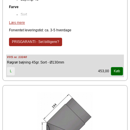
Farve
Sort
Producent
Læs mere
TermaTech
Forventet leveringstid: ca. 3-5 hverdage
PRISGARANTI - Set billigere?
VVS nr. 13240
Røgrør bøjning 45gr. Sort - Ø130mm
453,00
L
Køb