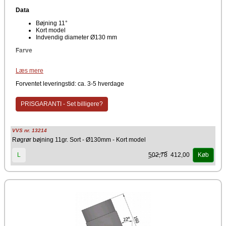
Data
Bøjning 11°
Kort model
Indvendig diameter Ø130 mm
Farve
Sort
Læs mere
Producent
Forventet leveringstid: ca. 3-5 hverdage
TermaTech
PRISGARANTI - Set billigere?
VVS nr. 13214
Røgrør bøjning 11gr. Sort - Ø130mm - Kort model
502,78
412,00
L
Køb