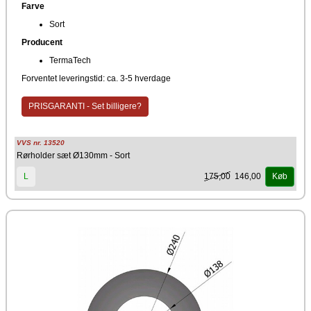
Farve
Sort
Producent
TermaTech
Forventet leveringstid: ca. 3-5 hverdage
PRISGARANTI - Set billigere?
VVS nr. 13520
Rørholder sæt Ø130mm - Sort
175,00
146,00
L
Køb