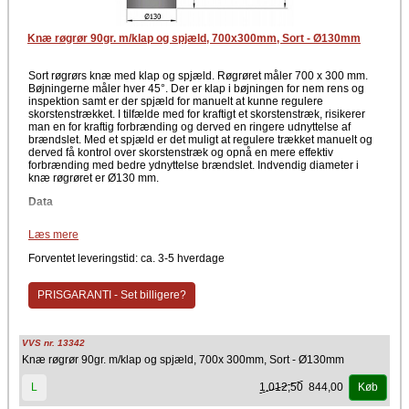
Knæ røgrør 90gr. m/klap og spjæld, 700x300mm, Sort - Ø130mm
Sort røgrørs knæ med klap og spjæld. Røgrøret måler 700 x 300 mm.
Bøjningerne måler hver 45°. Der er klap i bøjningen for nem rens og
inspektion samt er der spjæld for manuelt at kunne regulere
skorstenstrækket. I tilfælde med for kraftigt et skorstenstræk, risikerer
man en for kraftig forbrænding og derved en ringere udnyttelse af
brændslet. Med et spjæld er det muligt at regulere trækket manuelt og
derved få kontrol over skorstenstræk og opnå en mere effektiv
forbrænding med bedre ydnyttelse brændslet. Indvendig diameter i
knæ røgrøret er Ø130 mm.
Data
Røgrørs Knæ 2 x 45° med klap og spjæld
Læs mere
700 mm x 300 mm
Indvendig diameter Ø130 mm
Forventet leveringstid: ca. 3-5 hverdage
Farve
PRISGARANTI - Set billigere?
Sort
Producent
VVS nr. 13342
TermaTech
Knæ røgrør 90gr. m/klap og spjæld, 700x 300mm, Sort - Ø130mm
1.012,50
844,00
L
Køb