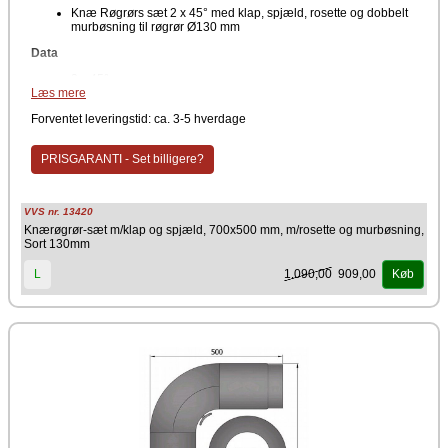
Knæ Røgrørs sæt 2 x 45° med klap, spjæld, rosette og dobbelt
murbøsning til røgrør Ø130 mm
Data
2 x 45°
Læs mere
Mål: 700 x 500 mm
Rosette: 50 mm rand
Forventet leveringstid: ca. 3-5 hverdage
Indvendig diameter Ø130 mm
Farve
PRISGARANTI - Set billigere?
Sort
Producent
VVS nr. 13420
TermaTech
Knærøgrør-sæt m/klap og spjæld, 700x500 mm, m/rosette og murbøsning,
Sort 130mm
1.090,00
909,00
L
Køb