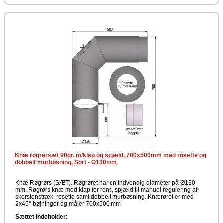
Knæ røgrørsæt 90gr. m/klap og spjæld, 700x500mm med rosette og
dobbelt murbøsning, Sort - Ø130mm
Knæ Røgrørs (SÆT). Røgrøret har en indvendig diameter på Ø130
mm. Røgrørs knæ med klap for rens, spjæld til manuel regulering af
skorstenstræk, rosette samt dobbelt murbøsning. Knærøret er med
2x45° bøjninger og måler 700x500 mm
Sættet indeholder: