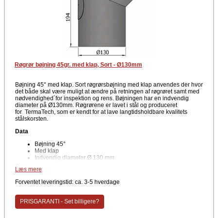
Røgrør bøjning 45gr. med klap, Sort - Ø130mm
Bøjning 45° med klap. Sort røgrørsbøjning med klap anvendes der hvor
det både skal være muligt at ændre på retningen af røgrøret samt med
nødvendighed´for inspektion og rens. Bøjningen har en indvendig
diameter på Ø130mm. Røgrørene er lavet i stål og produceret
for TermaTech, som er kendt for at lave langtidsholdbare kvalitets
stålskorsten.
Data
Bøjning 45°
Med klap
Indvendig diameter Ø 130 mm
Læs mere
Farve
Forventet leveringstid: ca. 3-5 hverdage
Sort
Producent
PRISGARANTI - Set billigere?
TermaTech