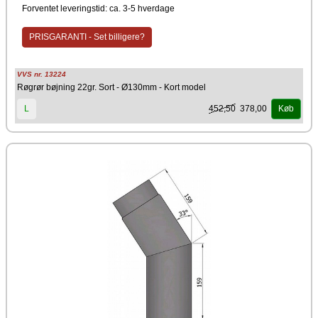
Forventet leveringstid: ca. 3-5 hverdage
PRISGARANTI - Set billigere?
VVS nr. 13224
Røgrør bøjning 22gr. Sort - Ø130mm - Kort model
452,50
378,00
L
Køb