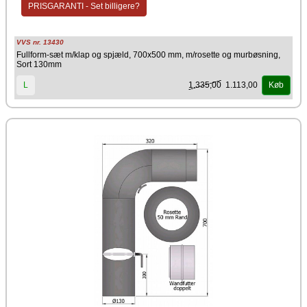
PRISGARANTI - Set billigere?
Farve
Sort
VVS nr. 13430
Producent
Fullform-sæt m/klap og spjæld, 700x500 mm, m/rosette og murbøsning,
Sort 130mm
TermaTech
1.335,00
1.113,00
L
Køb