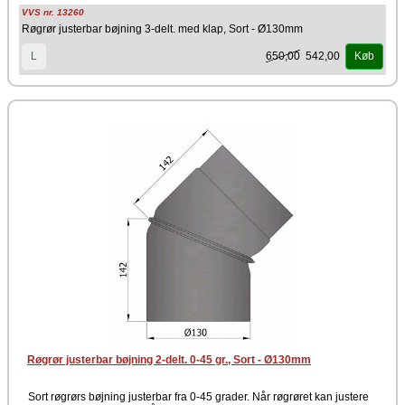
VVS nr. 13260
Røgrør justerbar bøjning 3-delt. med klap, Sort - Ø130mm
650,00
542,00
L
Køb
Røgrør justerbar bøjning 2-delt. 0-45 gr., Sort - Ø130mm
Sort røgrørs bøjning justerbar fra 0-45 grader. Når røgrøret kan justere