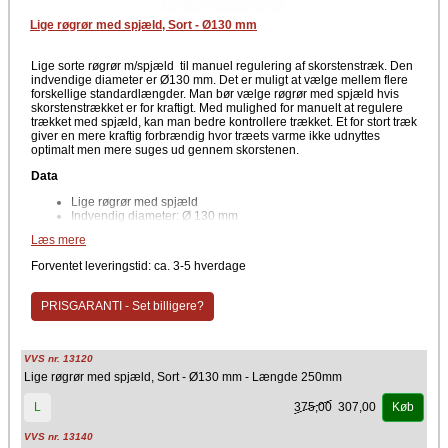
Lige røgrør med spjæld, Sort - Ø130 mm
Lige sorte røgrør m/spjæld til manuel regulering af skorstenstræk. Den
indvendige diameter er Ø130 mm. Det er muligt at vælge mellem flere
forskellige standardlængder. Man bør vælge røgrør med spjæld hvis
skorstenstrækket er for kraftigt. Med mulighed for manuelt at regulere
trækket med spjæld, kan man bedre kontrollere trækket. Et for stort træk
giver en mere kraftig forbrændig hvor træets varme ikke udnyttes
optimalt men mere suges ud gennem skorstenen.
Data
Lige røgrør med spjæld
Indvendig diameter: Ø 130 mm
Flere standardlængder
Læs mere
Farve
Forventet leveringstid: ca. 3-5 hverdage
Sort
PRISGARANTI - Set billigere?
Producent
TermaTech
VVS nr. 13120
Lige røgrør med spjæld, Sort - Ø130 mm - Længde 250mm
375,00
307,00
L
Køb
VVS nr. 13140