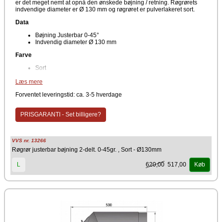
er det meget nemt at opnå den ønskede bøjning / retning. Røgrørets
indvendige diameter er Ø 130 mm og røgrøret er pulverlakeret sort.
Data
Bøjning Justerbar 0-45°
Indvendig diameter Ø 130 mm
Farve
Sort
Producent
Læs mere
TermaTech
Forventet leveringstid: ca. 3-5 hverdage
PRISGARANTI - Set billigere?
VVS nr. 13266
Røgrør justerbar bøjning 2-delt. 0-45gr. , Sort - Ø130mm
620,00
517,00
L
Køb