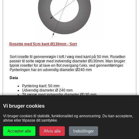
Rosette med 5cm kant Ø130mm - Sort
Sort rosette til gennemrøgin i loft / væg med kant på 50 mm. Rosetten
passer til sorte røgrør med indvendig diameter Ø130mm. Man bruger
typisk rosetter for at lave en flot overgang f.eks. ved gennemføringer.
Pynteringen har en udvendig diameter Ø240 mm
Data
Pyntering kant: 50 mm
Udvendig diameter Ø 240 mm
Til røgrør med indvendig diameter Ø130 mm
Farve
Vi bruger cookies
Læs mere
Sort
Vi bruger cookies til statistik, funktionalitet og annoncering. Du kan acceptere,
Producent
Forventet leveringstid: ca. 3-5 hverdage
afvise eller tilpasse dit samtykke.
TermaTech
Accepter alle
Afvis alle
Indstillinger
PRISGARANTI - Set billigere?