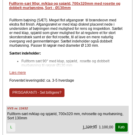
Fullform-sæt 90gr. m/klap og spjæld, 700x320mm med rosette og
dobbelt murbøsning, Sort - Ø130mm
Fullform bøjning (SÆT). Meget flot afgangsrør til brændeovn med
ekstra flot finish. Afgangsrøret er med klap diskret placeret nede i
undersiden af bøjningen med mulighed for rens og inspektion. Sættet
er med klap, spjæld som giver mulighed for at regulere et for stort
skorstenstræk samt er der flot rosette, til at lave en mere naturlig
overgang ved gennemføringer. Sættet indeholder også dobbelt
murbøsning. Passer til røgrør med diameter Ø 130 mm.
Sættet indeholder:
Fullform sæt 90° med klap, spjæld, rosette og dobbelt
murbøsning til røgrør Ø130 mm
Læs mere
Data
Forventet leveringstid: ca. 3-5 hverdage
90°
Mål: 700 x 320 mm
Rosette med 50 mm rand
PRISGARANTI - Set billigere?
Indvendig diameter Ø130 mm
Farve
VVS nr. 13432
Sort
Fullform-sæt m/klap og spjæld, 700x320 mm, m/rosette og murbøsning,
Producent
Sort 130mm
TermaTech
1.320,00
1.100,00
L
Køb