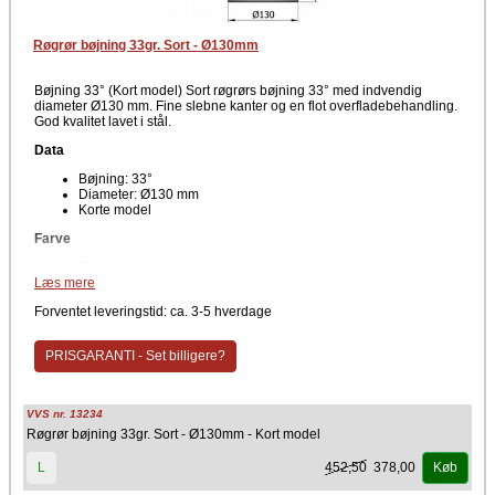
Røgrør bøjning 33gr. Sort - Ø130mm
Bøjning 33° (Kort model) Sort røgrørs bøjning 33° med indvendig
diameter Ø130 mm. Fine slebne kanter og en flot overfladebehandling.
God kvalitet lavet i stål.
Data
Bøjning: 33°
Diameter: Ø130 mm
Korte model
Farve
Sort
Læs mere
Producent
Forventet leveringstid: ca. 3-5 hverdage
TermaTech
PRISGARANTI - Set billigere?
VVS nr. 13234
Røgrør bøjning 33gr. Sort - Ø130mm - Kort model
452,50
378,00
L
Køb