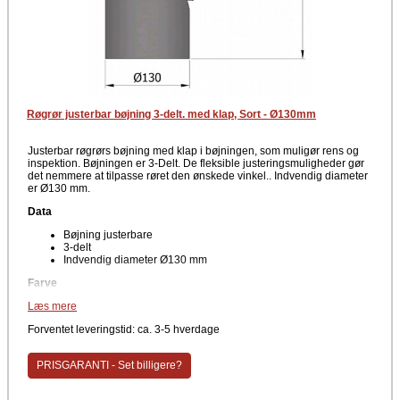
Røgrør justerbar bøjning 3-delt. med klap, Sort - Ø130mm
Justerbar røgrørs bøjning med klap i bøjningen, som muligør rens og
inspektion. Bøjningen er 3-Delt. De fleksible justeringsmuligheder gør
det nemmere at tilpasse røret den ønskede vinkel.. Indvendig diameter
er Ø130 mm.
Data
Bøjning justerbare
3-delt
Indvendig diameter Ø130 mm
Farve
Læs mere
Sort
Producent
Forventet leveringstid: ca. 3-5 hverdage
TermaTech
PRISGARANTI - Set billigere?