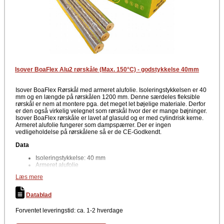
Isover BoaFlex Alu2 rørskåle (Max. 150°C) - godstykkelse 40mm
Isover BoaFlex Rørskål med armeret alufolie. Isoleringstykkelsen er 40
mm og en længde på rørskålen 1200 mm. Denne særdeles fleksible
rørskål er nem at montere pga. det meget let bøjelige materiale. Derfor
er den også virkelig velegnet som rørskål hvor der er mange bøjninger.
Isover BoaFlex rørskåle er lavet af glasuld og er med cylindrisk kerne.
Armeret alufolie fungerer som dampspærrer. Der er ingen
vedligeholdelse på rørskålene så er de CE-Godkendt.
Data
Isoleringstykkelse: 40 mm
Armeret alufolie
Længde pr. rørskål er 1200 mm.
Læs mere
Densitet: 35 kg/m³
Temperatur: 150 °C (max)
Indvendig diameter: 22-42 mm
Datablad
CE-Mærkning
Forventet leveringstid: ca. 1-2 hverdage
Producent