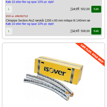
Køb 10 eller fler og spar 10% pr. styk!
724,28
502,00
L
Køb
VVS nr. 496352712
Climpipe Section Alu2 rørskål 1200 x 60 mm m/tape til 140mm rør
Køb 10 eller fler og spar 10% pr. styk!
732,43
508,00
L
Køb