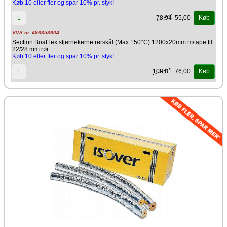
Køb 10 eller fler og spar 10% pr. styk!
databasen for byggeprodukter, som kan anvendes i
Svanemærket byggeri.
78,94
55,00
L
Køb
Producent
VVS nr. 496353604
Isover
Section BoaFlex stjernekerne rørskål (Max.150°C) 1200x20mm m/tape til
22/28 mm rør
Køb 10 eller fler og spar 10% pr. styk!
108,81
76,00
L
Køb