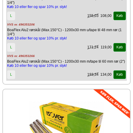
1/4")
Køb 10 eller fler og spar 10% pr. styk!
155,03
108,00
L
Køb
VVS nr. 496353206
BoaFlex Alu2 rørskål (Max.150°C) - 1200x30 mm u/tape til 48 mm rør (1
1/4")
Køb 10 eller fler og spar 10% pr. styk!
171,24
119,00
L
Køb
VVS nr. 496353266
BoaFlex Alu2 rørskål (Max.150°C) - 1200x30 mm m/tape til 60 mm rør (2")
Køb 10 eller fler og spar 10% pr. styk!
193,34
134,00
L
Køb