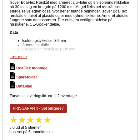
Isover BoaFlex Rørskål med armeret alu–folie og en isoleringstykkelse
på 30 mm og en længde på 1200 mm. Meget fleksibel rørskål, som er
særdeles velegnet også hvor der er mange bøjninger. Isover BoaFlex
rørskåle er lavet af glasuld og er med cylindrisk kerne. Armeret alufolie
fungerer som dampspærrer. Der er ingen vedligeholdelse på
rørskålene. CE-Godkendelse.
Data
Isoleringstykkelse: 30 mm
Armeret alufolie
Længde pr. rørskål er 1200 mm.
Format: 1200 mm
Læs mere
Densitet: 35 kg/m³
Temperatur: 150 °C (max)
Indvendig diameter: 18 - 60 mm
BoaFlex montage
CE-Mærkning
Sparefolder
Producent
Datablad
Isover
BoaFlex rørskåle med armeret alufolie er optaget i databasen for
Forventet leveringstid: ca. 1-2 hverdage
produkter til byggebranchen, der kan anvendes i Svanemærket
byggerier.
PRISGARANTI - Set billigere?
5,0 ud af 5 stjerner
baseret på 5 anmeldelser