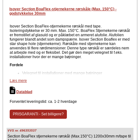
Isover Section BoaFlex-stjernekerne rørskåle (Max. 150°C) -
godstykkelse 30mm
Isover Section BoaFlex-stjernekerne rørskål med tape.
Isoleringstykkelse er 30 mm. Max. 150°C. BoaFlex Stjernekerne rørskål
er fremstillet af glasuld og er påklæbet en armeret alufolie. Alufolien
fungerer blandt andet som dampspærre. Isover Section Boaflex er med
star shape hole (stjernekerne). Rørskåle med stjernekerne kan
anvendes til flere rørdimensioner. Denne type rørskål er særdeles nem
at arbejde med og er fleksibel. Det gør den meget velegnet til f.eks.
installationer hvor der er mange bøjninger.
Fordele
Velegnet til installationer med mange bøjninger
Fleksibelt materiale
Læs mere
Vandafvisende
Ikke kapillarsugende
Ingen tilskæring ved rørbøjninger
Datablad
Samme rørskål passer til flere rørdimensioner
Med armeret folie der fungerer som dampspærrer
Forventet leveringstid: ca. 1-2 hverdage
Optaget i databasen for byggeprodukter, der kan bruges i
Svanemærket byggeri
PRISGARANTI - Set billigere?
Tekniske data
Format: 1200 mm
Isoleringstykkelse: 30 mm
VVS nr. 496353537
Temperatur: 150°C (Max)
Section BoaFlex stjernekerne rørskål (Max.150°C) 1200x30mm m/tape til
Brandklasse: NPD