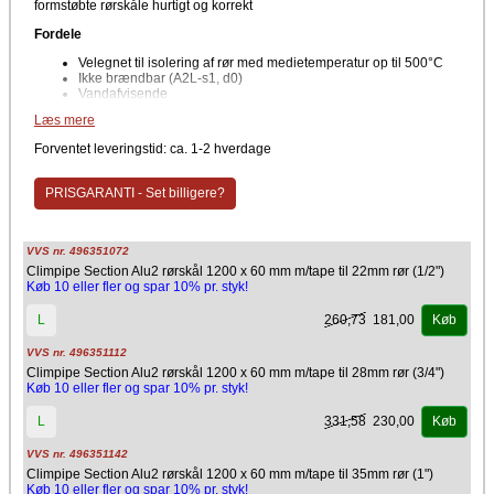
formstøbte rørskåle hurtigt og korrekt
Fordele
Velegnet til isolering af rør med medietemperatur op til 500°C
Ikke brændbar (A2L-s1, d0)
Vandafvisende
Ikke kapillarsugende
Læs mere
Med selvklæbende overlæg for nem montering
Formstabil rørskål af glasuld
Forventet leveringstid: ca. 1-2 hverdage
Produktet er optaget i databasen for byggeprodukter, som kan
anvendes i Svanemærket byggeri
PRISGARANTI - Set billigere?
Tekniske data
Brandklasse: A2L-s1,d0
Densitet kg/m3: 60-90
VVS nr. 496351072
Anvendelsestemperatur: 500°C
Climpipe Section Alu2 rørskål 1200 x 60 mm m/tape til 22mm rør (1/2")
Køb 10 eller fler og spar 10% pr. styk!
Producent
Isover
260,73
181,00
L
Køb
VVS nr. 496351112
Climpipe Section Alu2 rørskål 1200 x 60 mm m/tape til 28mm rør (3/4")
Køb 10 eller fler og spar 10% pr. styk!
331,58
230,00
L
Køb
VVS nr. 496351142
Climpipe Section Alu2 rørskål 1200 x 60 mm m/tape til 35mm rør (1")
Køb 10 eller fler og spar 10% pr. styk!