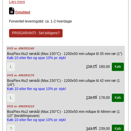
Læs mere
Densitet: 35 kg/m³
Temperatur: 150 °C (max)
Indvendig diameter: 22-42 mm
Datablad
CE-Mærkning
Forventet leveringstid: ca. 1-2 hverdage
Producent
Isover
PRISGARANTI - Set billigere?
BoaFlex rørskåle med armeret alufolie er optaget i databasen for
produkter til byggebranchen, der kan anvendes i Svanemærket
byggerier
VVS nr. 496353140
BoaFlex Alu2 rørskål (Max.150°C) - 1200x50 mm u/tape til 35 mm rør (1")
Køb 10 eller fler og spar 10% pr. styk!
259,15
180,00
L
Køb
VVS nr. 496353170
BoaFlex Alu2 rørskål (Max.150°C) - 1200x50 mm u/tape til 42 mm rør (1
1/4")
Køb 10 eller fler og spar 10% pr. styk!
230,68
178,00
L
Køb
VVS nr. 496353210
BoaFlex Alu2 rørskål (Max.150°C) - 1200x50 mm m/tape til 48mm rør (1
1/2" (bestillingsvare)
Køb 10 eller fler og spar 10% pr. styk!
343,95
239,00
?
Køb