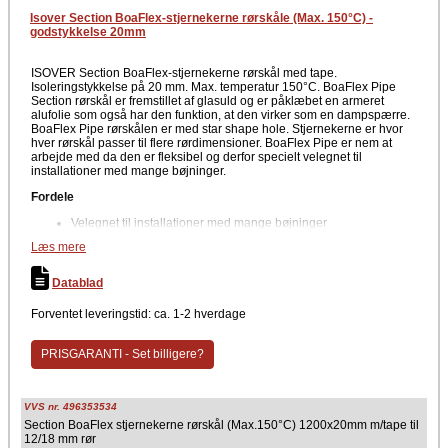
Isover Section BoaFlex-stjernekerne rørskåle (Max. 150°C) -
godstykkelse 20mm
ISOVER Section BoaFlex-stjernekerne rørskål med tape.
Isoleringstykkelse på 20 mm. Max. temperatur 150°C. BoaFlex Pipe
Section rørskål er fremstillet af glasuld og er påklæbet en armeret
alufolie som også har den funktion, at den virker som en dampspærre.
BoaFlex Pipe rørskålen er med star shape hole. Stjernekerne er hvor
hver rørskål passer til flere rørdimensioner. BoaFlex Pipe er nem at
arbejde med da den er fleksibel og derfor specielt velegnet til
installationer med mange bøjninger.
Fordele
Velegnet til installationer med mange bøjninger
Fleksibelt materiale
Læs mere
Vandafvisende
Ikke kapillarsugende
Ingen tilskæring ved rørbøjninger
Datablad
Samme rørskål passer til flere rørdimensioner
Med armeret folie der fungerer som dampspærrer
Forventet leveringstid: ca. 1-2 hverdage
Optaget i databasen for byggeprodukter, der kan bruges i
Svanemærket byggeri
PRISGARANTI - Set billigere?
Tekniske data
Format: 1200 mm
Isoleringstykkelse: 20 mm
VVS nr. 496353534
Brandklasse: NPD
Section BoaFlex stjernekerne rørskål (Max.150°C) 1200x20mm m/tape til
Densitet: 35 kg/m3
12/18 mm rør
Isover Boaflex Pipe Section star shape hole er optaget i