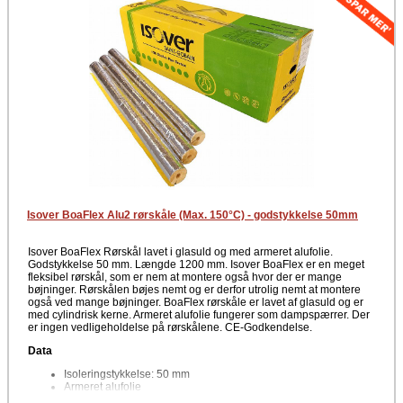
Isover BoaFlex Alu2 rørskåle (Max. 150°C) - godstykkelse 50mm
Isover BoaFlex Rørskål lavet i glasuld og med armeret alufolie.
Godstykkelse 50 mm. Længde 1200 mm. Isover BoaFlex er en meget
fleksibel rørskål, som er nem at montere også hvor der er mange
bøjninger. Rørskålen bøjes nemt og er derfor utrolig nemt at montere
også ved mange bøjninger. BoaFlex rørskåle er lavet af glasuld og er
med cylindrisk kerne. Armeret alufolie fungerer som dampspærrer. Der
er ingen vedligeholdelse på rørskålene. CE-Godkendelse.
Data
Isoleringstykkelse: 50 mm
Armeret alufolie
Længde pr. rørskål er 1200 mm.