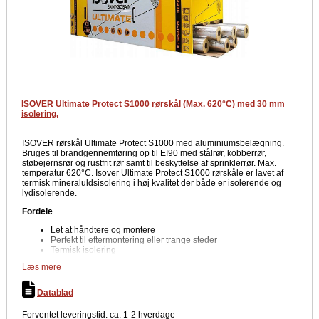
ISOVER Ultimate Protect S1000 rørskål (Max. 620°C) med 30 mm
isolering.
ISOVER rørskål Ultimate Protect S1000 med aluminiumsbelægning.
Bruges til brandgennemføring op til EI90 med stålrør, kobberrør,
støbejernsrør og rustfrit rør samt til beskyttelse af sprinklerrør. Max.
temperatur 620°C. Isover Ultimate Protect S1000 rørskåle er lavet af
termisk mineraluldsisolering i høj kvalitet der både er isolerende og
lydisolerende.
Fordele
Let at håndtere og montere
Perfekt til eftermontering eller trange steder
Termisk isolering
Mineraluldsisolering i topklasse
Læs mere
Brandhæmmende (A2L-s1, d0)
Lav termisk ledeevne
Meget formfast
Datablad
Lydisolerende
Alufacing er en effektiv vanddampbarriere (når den er helt
Forventet leveringstid: ca. 1-2 hverdage