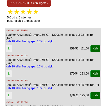
Isover
PRISGARANTI - Set billigere?
BoaFlex rørskåle med armeret alufolie er optaget i databasen for
produkter til byggebranchen, der kan anvendes i Svanemærket
byggerier.
5,0 ud af 5 stjerner
baseret på 1 anmeldelser
VVS nr. 496353068
BoaFlex Alu2 rørskål (Max.150°C) - 1200x40 mm u/tape til 22 mm rør
(1/2")
Køb 10 eller fler og spar 10% pr. styk!
159,56
111,00
L
Køb
VVS nr. 496353108
BoaFlex Alu2 rørskål (Max.150°C) - 1200x40 mm u/tape til 28 mm rør
(3/4")
Køb 10 eller fler og spar 10% pr. styk!
176,54
123,00
L
Køb
VVS nr. 496353138
BoaFlex Alu2 rørskål (Max.150°C) - 1200x40 mm u/tape til 35 mm rør (1")
Køb 10 eller fler og spar 10% pr. styk!
180,11
125,00
L
Køb
VVS nr. 496353168