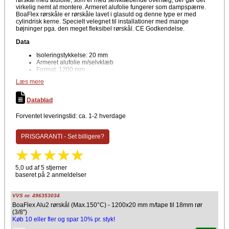
rørskål med alufolie, som er med selvklæbende overlæg, der gør det
virkelig nemt at montere. Armeret alufolie fungerer som dampspærre.
BoaFlex rørskåle er rørskåle lavet i glasuld og denne type er med
cylindrisk kerne. Specielt velegnet til installationer med mange
bøjninger pga. den meget fleksibel rørskål. CE Godkendelse.
Data
Isoleringstykkelse: 20 mm
Armeret alufolie m/selvklæb
Format: 1200 mm
Densitet: 35 kg/m³
Læs mere
Temperatur: 150 °C (max)
Indvendig diameter: 18-42 mm
CE Godkendt
Datablad
Producent
Forventet leveringstid: ca. 1-2 hverdage
Isover
PRISGARANTI - Set billigere?
BoaFlex rørskåle med armeret alufolie er optaget i databasen for
produkter til byggebranchen, der kan anvendes i Svanemærket
byggerier.
5,0 ud af 5 stjerner
baseret på 2 anmeldelser
VVS nr. 496353034
BoaFlex Alu2 rørskål (Max.150°C) - 1200x20 mm m/tape til 18mm rør
(3/8")
Køb 10 eller fler og spar 10% pr. styk!