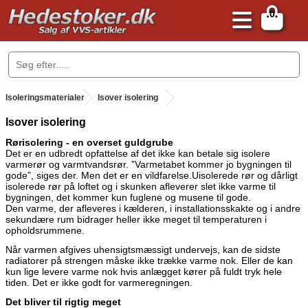
0
.
Isoleringsmaterialer
.
Isover isolering
Isover isolering
Rørisolering - en overset guldgrube
Det er en udbredt opfattelse af det ikke kan betale sig isolere
varmerør og varmtvandsrør. ”Varmetabet kommer jo bygningen til
gode”, siges der. Men det er en vildfarelse.Uisolerede rør og dårligt
isolerede rør på loftet og i skunken afleverer slet ikke varme til
bygningen, det kommer kun fuglene og musene til gode.
Den varme, der afleveres i kælderen, i installationsskakte og i andre
sekundære rum bidrager heller ikke meget til temperaturen i
opholdsrummene.
Når varmen afgives uhensigtsmæssigt undervejs, kan de sidste
radiatorer på strengen måske ikke trække varme nok. Eller de kan
kun lige levere varme nok hvis anlægget kører på fuldt tryk hele
tiden. Det er ikke godt for varmeregningen.
Det bliver til rigtig meget