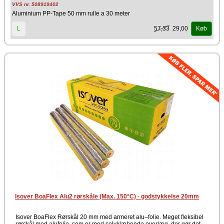
VVS nr. 508919402
Aluminium PP-Tape 50 mm rulle a 30 meter
57,33
29,00
L
Køb
Isover BoaFlex Alu2 rørskåle (Max. 150°C) - godstykkelse 20mm
Isover BoaFlex Rørskål 20 mm med armeret alu–folie. Meget fleksibel