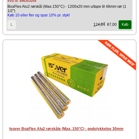
VVS nr. 496353204
BoaFlex Alu2 rørskål (Max.150°C) - 1200x20 mm u/tape til 48mm rør (1
1/2")
Køb 10 eller fler og spar 10% pr. styk!
124,84
87,00
L
Køb
Isover BoaFlex Alu2 rørskåle (Max. 150°C) - godstykkelse 30mm