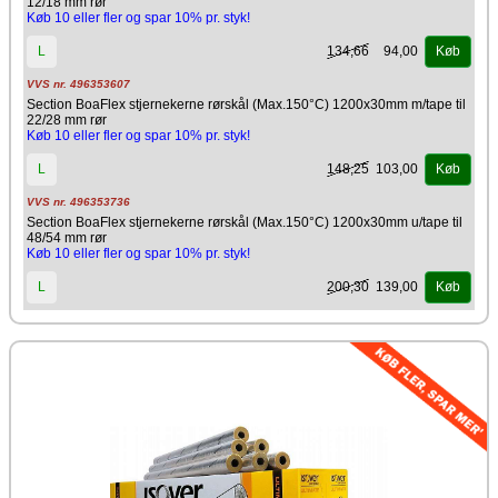
12/18 mm rør
Densitet: 35 kg/m3
Køb 10 eller fler og spar 10% pr. styk!
Indvendig diameter: 12; 15; 18 mm
Isover Boaflex Pipe Section star shape hole er optaget i
134,66
94,00
L
Køb
databasen for byggeprodukter, som kan anvendes i
Svanemærket byggeri.
VVS nr. 496353607
Producent
Section BoaFlex stjernekerne rørskål (Max.150°C) 1200x30mm m/tape til
22/28 mm rør
Isover
Køb 10 eller fler og spar 10% pr. styk!
148,25
103,00
L
Køb
VVS nr. 496353736
Section BoaFlex stjernekerne rørskål (Max.150°C) 1200x30mm u/tape til
48/54 mm rør
Køb 10 eller fler og spar 10% pr. styk!
200,30
139,00
L
Køb