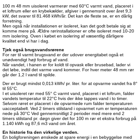
100 m 48 mm uisoleret varmerør med 60°C varmt vand, placeret i
et loftrum eller en krybekælder, afgiver i gennemsnit over året 9,3
kW, det svarer til 81.468 kWh/år. Det kan de fleste se, er en dårlig
forretning.
Men også når installationen er isoleret, kan det godt betale sig at
komme mere på. Ældre rørinstallationer er ofte isoleret med 10-20
mm isolering. Oven i købet en isolering af væsentlig dårligere
kvalitet end vi har i dag.
Tjek også brugsvandsrørene
For rør til varmt brugsvand er der udover energitabet også et
unødvendigt højt forbrug af vand.
Når vandet, i hanen er for koldt til opvask eller brusebad, lader vi
det løbe, indtil det varme vand kommer. For hver meter 48 mm rør
går der 1,2 l vand til spilde.
Der er brugt mindst 0,013 kWh/ pr. liter. for at opvarme vandet fra 8°
til 55°C.
I et uisoleret rør med 55° C varmt vand, placeret i et loftrum, falder
vandets temperatur til 22°C hvis der ikke tappes vand i to timer.
Selvom røret er placeret i de opvarmede rum falder temperaturen
uacceptabelt. Ved 2 timers stilstand i opvarmet rum er temperaturen
nede på 30°C Ved gennemsnitligt 2 perioder med mere end 2
timers stilstand pr. døgn giver det for 100 m rør et ekstra forbrug på
1.140 kWh og 87,6 m3 vand om året.
En historie fra den virkelige verden.
En boligforeningen ønskede at spare energi i en bebyggelse med