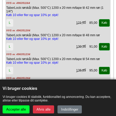
VVS nr. 496351164
TaberLock rørskål (Max. 500°C) 1200 x 20 mm m/tape til 42 mm rør (1
1/4")
Køb 10 eller fler og spar 10% pr. styk!
121,50
85,00
L
Køb
VVS nr. 496351204
TaberLock rørskål (Max. 500°C) 1200 x 20 mm m/tape til 48 mm rør
Køb 10 eller fler og spar 10% pr. styk!
130,36
91,00
L
Køb
VVS nr. 496351234
TaberLock rørskål (Max. 500°C) 1200 x 20 mm m/tape til 54 mm rør
Køb 10 eller fler og spar 10% pr. styk!
135,89
95,00
L
Køb
VVS nr. 496351264
TaberLock rørskål (Max. 500°C) 1200 x 20 mm m/tape til 60 mm rør (2")
Køb 10 eller fler og spar 10% pr. styk!
Vi bruger cookies
156,16
109,00
L
Køb
Vi bruger cookies til statistik, funktionalitet og annoncering. Du kan acceptere,
afvise eller tilpasse dit samtykke.
VVS nr. 496355366
TaberLock rørskål (Max. 500°C) 1200 x 20 mm m/tape til 76 mm rør (2
Accepter alle
Afvis alle
Indstillinger
1/2")
Køb 10 eller fler og spar 10% pr. styk!