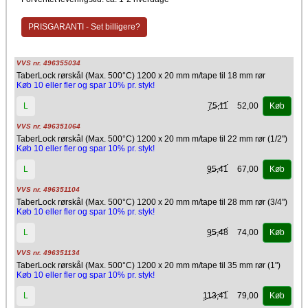
BoaFlex rørskåle med armeret alufolie er optaget i databasen for
produkter til byggebranchen, der kan anvendes i Svanemærket
byggerier
PRISGARANTI - Set billigere?
VVS nr. 496355034
TaberLock rørskål (Max. 500°C) 1200 x 20 mm m/tape til 18 mm rør
Køb 10 eller fler og spar 10% pr. styk!
75,11
52,00
L
Køb
VVS nr. 496351064
TaberLock rørskål (Max. 500°C) 1200 x 20 mm m/tape til 22 mm rør (1/2")
Køb 10 eller fler og spar 10% pr. styk!
95,41
67,00
L
Køb
VVS nr. 496351104
TaberLock rørskål (Max. 500°C) 1200 x 20 mm m/tape til 28 mm rør (3/4")
Køb 10 eller fler og spar 10% pr. styk!
95,48
74,00
L
Køb
VVS nr. 496351134
TaberLock rørskål (Max. 500°C) 1200 x 20 mm m/tape til 35 mm rør (1")
Køb 10 eller fler og spar 10% pr. styk!
113,41
79,00
L
Køb