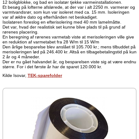
12 boligblokke, og bad en isolatør tjekke varmeinstallationen.
Et besøg på lofterne afslørede, at der var i alt 2250 m. varmerør og
varmtvandsrør, som kun var isoleret med ca. 15 mm. Isoleringen
var af ældre dato og efterhånden ret beskadiget.
Isolatøren foreslog en efterisolering med 40 mm lamelmåtte.
Det var, hvad der realistisk set kunne blive plads til på grund af
rørenes placering.
En beregning af rørenes varmetab viste at merisoleringen ville give
en reduktion af varmetabet fra 28 W/m til 15 W/m
Den årlige besparelse blev anslået til 105.700 kr.; mens tilbuddet på
merisoleringen lød på 246.400 kr. Altså en tilbagebetalingstid på kun
2 år og 4 måneder.
Der er nu gået halvandet år, og besparelsen viste sig at være endnu
større. For i det første år har de sparet 120.000 kr.
Kilde Isovar,
TEK-sparefolder