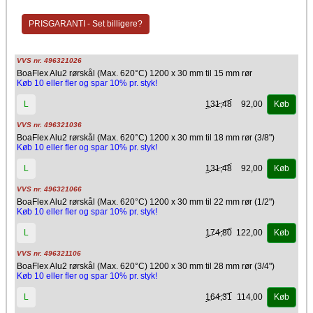
samlet/tapet)
Tekniske data
PRISGARANTI - Set billigere?
Max. temperatur 620°C
Brandklasse: A2L-s1,d0
Densitet kg/m3 62-80
VVS nr. 496321026
Smeltepunkt ≥ 1000 °C
BoaFlex Alu2 rørskål (Max. 620°C) 1200 x 30 mm til 15 mm rør
Køb 10 eller fler og spar 10% pr. styk!
Beskrivelse
Isover Ultimate Protection S1000 rørisolering med
131,48
92,00
L
Køb
aluminiumsbeklædning. Denne forhindrer vanddamp i at migrere ned i
isoleringen samt forebygges mugvækst og isoleringesevnen bevares. I
VVS nr. 496321036
udviklingen af rørskålen, er der taget udgangspunkt i stenuldens
BoaFlex Alu2 rørskål (Max. 620°C) 1200 x 30 mm til 18 mm rør (3/8")
smeltepunkt men også med fokus på glasuldens vægtfleksibilitet. Det
Køb 10 eller fler og spar 10% pr. styk!
er en effektiv løsning til isolering af HVAC-rør som både kan forbedre
energieffektiviteten, brandsikkerheden og støjniveauet samt er den
131,48
92,00
L
Køb
meget nem at montere.
Godkendelser
VVS nr. 496321066
BoaFlex Alu2 rørskål (Max. 620°C) 1200 x 30 mm til 22 mm rør (1/2")
Produktet er optaget i databasen for byggeprodukter, som kan
Køb 10 eller fler og spar 10% pr. styk!
anvendes i Svanemærket byggeri.
174,80
122,00
L
Køb
Forudsat, at U Protect Pipe Section Alu2 fastholdes korrekt og beskyttes
mod mekaniske påvirkninger, vil rørskålen have samme levetid som
VVS nr. 496321106
installationen og ikke kræve vedligehold. Ultimate Protect S1000 skal
afleveres til deponering som mineralsk affald på genbrugsstationer.
BoaFlex Alu2 rørskål (Max. 620°C) 1200 x 30 mm til 28 mm rør (3/4")
Emballagen skal bortskaffes i overensstemmelse med nationale regler.
Køb 10 eller fler og spar 10% pr. styk!
Producent
164,31
114,00
L
Køb
Isover