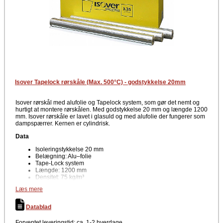
Isover Tapelock rørskåle (Max. 500°C) - godstykkelse 20mm
Isover rørskål med alufolie og Tapelock system, som gør det nemt og
hurtigt at montere rørskålen. Med godstykkelse 20 mm og længde 1200
mm. Isover rørskåle er lavet i glasuld og med alufolie der fungerer som
dampspærrer. Kernen er cylindrisk.
Data
Isoleringstykkelse 20 mm
Belægning: Alu–folie
Tape-Lock system
Længde: 1200 mm
Densitet: 75 kg/m³
Temperatur: 550°C (ax)
Læs mere
Producent
Datablad
Isover
Forventet leveringstid: ca. 1-2 hverdage