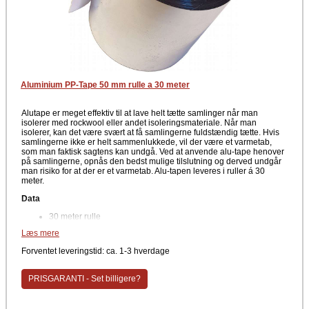
Aluminium PP-Tape 50 mm rulle a 30 meter
Alutape er meget effektiv til at lave helt tætte samlinger når man
isolerer med rockwool eller andet isoleringsmateriale. Når man
isolerer, kan det være svært at få samlingerne fuldstændig tætte. Hvis
samlingerne ikke er helt sammenlukkede, vil der være et varmetab,
som man faktisk sagtens kan undgå. Ved at anvende alu-tape henover
på samlingerne, opnås den bedst mulige tilslutning og derved undgår
man risiko for at der er et varmetab. Alu-tapen leveres i ruller á 30
meter.
Data
30 meter rulle
Læs mere
Farve
Forventet leveringstid: ca. 1-3 hverdage
Alu
Alutape monteres nemt overnpå samlingerne for at opnå en
PRISGARANTI - Set billigere?
fuldstændig tæt samling. Leveres i ruller á 30 meter.