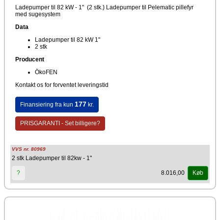
Ladepumper til 82 kW - 1" (2 stk.) Ladepumper til Pelematic pillefyr
med sugesystem
Data
Ladepumper til 82 kW 1"
2 stk
Producent
ÖkoFEN
Kontakt os for forventet leveringstid
177
Finansiering fra kun
kr.
PRISGARANTI - Set billigere?
VVS nr. 80969
2 stk Ladepumper til 82kw - 1"
8.016,00
?
Køb