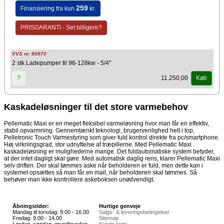
259
Finansiering fra kun
kr.
PRISGARANTI - Set billigere?
VVS nr. 80970
2 stk Ladepumper til 96-128kw - 5/4"
11.250,00
?
Køb
Kaskadeløsninger til det store varmebehov
Pellematic Maxi er en meget fleksibel varmeløsning hvor man får en effektiv,
stabil opvarmning. Gennemtænkt teknologi, brugervenlighed helt i top,
Pelletronic Touch Varmestyring som giver fuld kontrol direkte fra pc/smartphone.
Høj virkningsgrad, stor udnyttelse af træpillerne. Med Pellematic Maxi
kaskadeløsning er mulighederne mange. Det fuldautomatiske system betyder,
at der intet dagligt skal gøre. Med automatisk daglig rens, klarer Pellematic Maxi
selv driften. Der skal tømmes aske når beholderen er fuld, men dette kan i
systemet opsættes så man får en mail, når beholderen skal tømmes. Så
behøver man ikke kontrollere askeboksen unødvendigt.
Åbningstider:
Hurtige genveje
Mandag til torsdag: 9.00 - 16.00
Salgs- & leveringsbetingelser
Fredag: 9.00 - 14.00
Sitemap