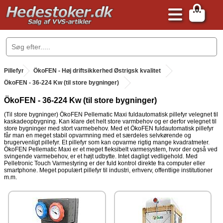
0
.
Pillefyr
.
ÖkoFEN - Høj driftsikkerhed Østrigsk kvalitet
.
ÖkoFEN - 36-224 Kw (til store bygninger)
ÖkoFEN - 36-224 Kw (til store bygninger)
(Til store bygninger) ÖkoFEN Pellematic Maxi fuldautomatisk pillefyr velegnet til
kaskadeopbygning. Kan klare det helt store varmbehov og er derfor velegnet til
store bygninger med stort varmebehov. Med et ÖkoFEN fuldautomatisk pillefyr
får man en meget stabil opvarmning med et særdeles selvkørende og
brugervenligt pillefyr. Et pillefyr som kan opvarme rigtig mange kvadratmeter.
ÖkoFEN Pellematic Maxi er et meget fleksibelt varmesystem, hvor der også ved
svingende varmebehov, er et højt udbytte. Intet dagligt vedligehold. Med
Pelletronic Touch Varmestyring er der fuld kontrol direkte fra computer eller
smartphone. Meget populært pillefyr til industri, erhverv, offentlige institutioner
m.m.