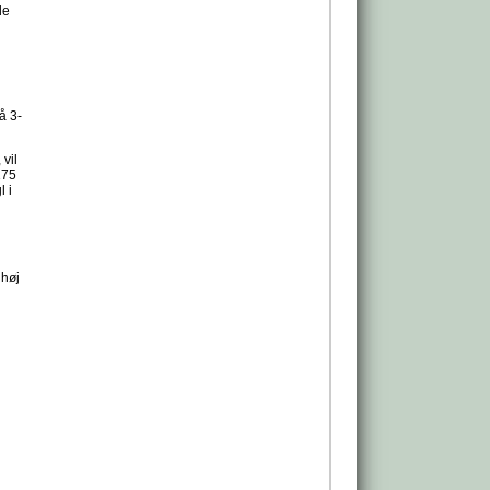
de
å 3-
 vil
175
l i
 høj