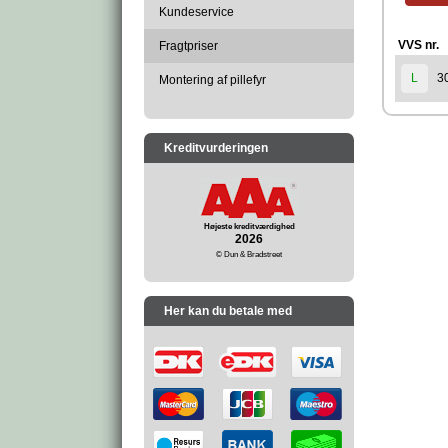
Kundeservice
VVS nr.
Fragtpriser
3
L
Montering af pillefyr
Kreditvurderingen
Højeste kreditværdighed
2026
© Dun & Bradstreet
Her kan du betale med