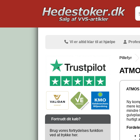
.
Vi er altid klar til at hjælpe
Profes
Pillefyr
ATMOS
.
ATMOS t
Ny komp
mere kom
mindre f
.
gulvpla
Fortrudt dit køb?
hurtigt
Fordel
Brug vores fortrydelses funktion
ved at trykke her.