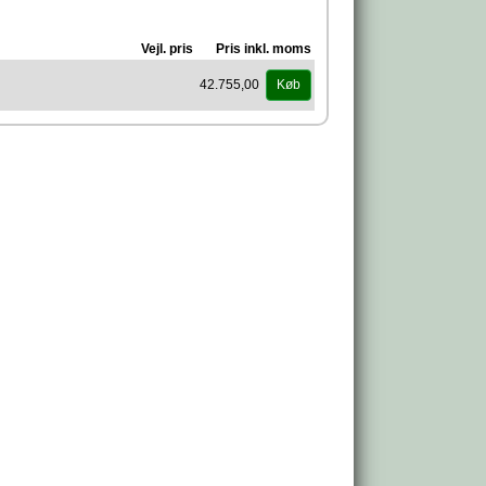
Vejl. pris
Pris inkl. moms
42.755,00
Køb