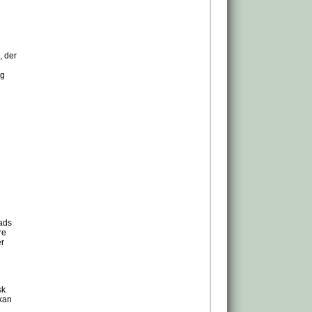
, der
og
lads
re
er
sk
 kan