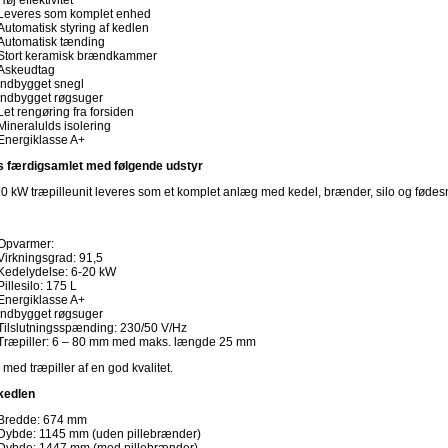
Høj effektivitet
Leveres som komplet enhed
Automatisk styring af kedlen
Automatisk tænding
Stort keramisk brændkammer
Askeudtag
Indbygget snegl
Indbygget røgsuger
Let rengøring fra forsiden
Mineralulds isolering
Energiklasse A+
s færdigsamlet med følgende udstyr
0 kW træpilleunit leveres som et komplet anlæg med kedel, brænder, silo og fødes
Opvarmer:
Virkningsgrad: 91,5
Kedelydelse: 6-20 kW
Pillesilo: 175 L
Energiklasse A+
Indbygget røgsuger
Tilslutningsspænding: 230/50 V/Hz
Træpiller: 6 – 80 mm med maks. længde 25 mm
d med træpiller af en god kvalitet.
kedlen
Bredde: 674 mm
Dybde: 1145 mm (uden pillebrænder)