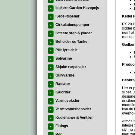
»
Isokern Garden Havepejs
»
Kedel-tilbehør
Kedel r
»
PX 20 kW
Cirkulationspumper
»
sidder b
nemt at
Ildfaste sten & plader
»
rensepr
Beholder og Tanke
»
Godkend
Pillefyrs dele
»
Solvarme
»
Produc
Skjulte rørpaneler
»
Gulvvarme
»
Beskri
Radiator
»
Her er p
Kalorifer
siloer. 
»
designet
Varmeveksler
er silo
»
modeller
Varmtvandsbeholder
kan du 
»
overhold
Kuglehaner & Ventiler
»
Atmos 2
integre
Fittings
»
styring
man var
Rør