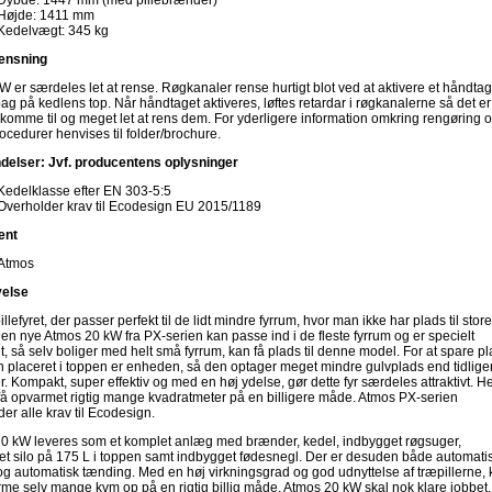
Dybde: 1447 mm (med pillebrænder)
Højde: 1411 mm
Kedelvægt: 345 kg
ensning
 er særdeles let at rense. Røgkanaler rense hurtigt blot ved at aktivere et håndtag
ag på kedlens top. Når håndtaget aktiveres, løftes retardar i røgkanalerne så det er
 komme til og meget let at rens dem. For yderligere information omkring rengøring 
ocedurer henvises til folder/brochure.
elser: Jvf. producentens oplysninger
Kedelklasse efter EN 303-5:5
Overholder krav til Ecodesign EU 2015/1189
ent
Atmos
velse
illefyret, der passer perfekt til de lidt mindre fyrrum, hvor man ikke har plads til store
Den nye Atmos 20 kW fra PX-serien kan passe ind i de fleste fyrrum og er specielt
, så selv boliger med helt små fyrrum, kan få plads til denne model. For at spare p
en placeret i toppen er enheden, så den optager meget mindre gulvplads end tidlige
. Kompakt, super effektiv og med en høj ydelse, gør dette fyr særdeles attraktivt. H
få opvarmet rigtig mange kvadratmeter på en billigere måde. Atmos PX-serien
er alle krav til Ecodesign.
0 kW leveres som et komplet anlæg med brænder, kedel, indbygget røgsuger,
ret silo på 175 L i toppen samt indbygget fødesnegl. Der er desuden både automati
 og automatisk tænding. Med en høj virkningsgrad og god udnyttelse af træpillerne,
me selv mange kvm op på en rigtig billig måde. Atmos 20 kW skal nok klare jobbet.