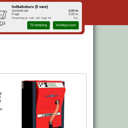
Indkøbskurv (
0 vare
)
Varekøb ialt
0,00 kr.
Fragt
0,00 kr.
Finasiering pr. mdr. inkl. fragt fra
0 kr.
Til betaling
Vis/skjul kurv
og
t
t
r.