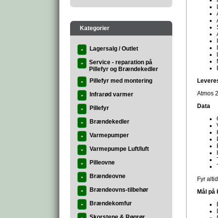
Kategorier
Lagersalg / Outlet
»
Service - reparation på
»
Pillefyr og Brændekedler
Pillefyr med montering
Levere
»
Atmos 2
Infrarød varmer
»
Data
Pillefyr
»
Brændekedler
»
Varmepumper
»
Varmepumpe Luft/luft
»
Pilleovne
»
Brændeovne
»
Fyr alti
Brændeovns-tilbehør
»
Mål på 
Brændekomfur
»
Skorstene & Røgrør