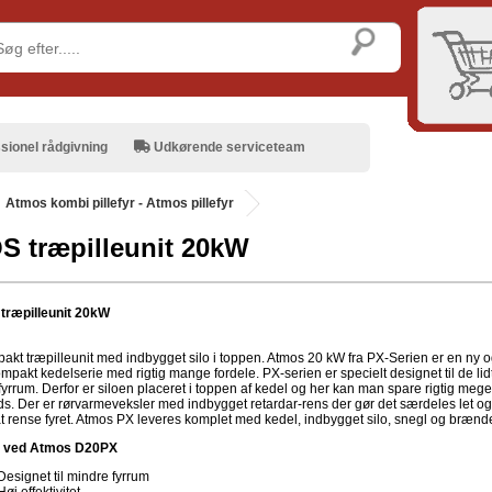
sionel rådgivning
Udkørende serviceteam
Atmos kombi pillefyr - Atmos pillefyr
 træpilleunit 20kW
ræpilleunit 20kW
akt træpilleunit med indbygget silo i toppen. Atmos 20 kW fra PX-Serien er en ny 
pakt kedelserie med rigtig mange fordele. PX-serien er specielt designet til de lid
yrrum. Derfor er siloen placeret i toppen af kedel og her kan man spare rigtig mege
ds. Der er rørvarmeveksler med indbygget retardar-rens der gør det særdeles let og
 at rense fyret. Atmos PX leveres komplet med kedel, indbygget silo, snegl og brænde
e ved Atmos D20PX
Designet til mindre fyrrum