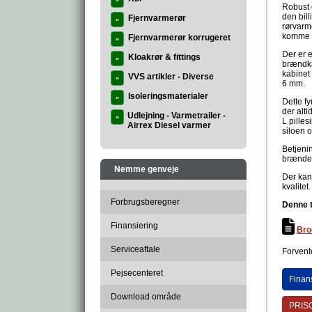
»
Robust o
den bil
Fjernvarmerør
»
rørvarme
komme t
Fjernvarmerør korrugeret
»
Der er e
Kloakrør & fittings
»
brændka
kabinet
VVS artikler - Diverse
»
6 mm.
Isoleringsmaterialer
»
Dette fy
der alti
Udlejning - Varmetrailer -
»
L pilles
Airrex Diesel varmer
siloen o
Betjenin
brænder
Nemme genveje
Der kan 
kvalitet.
Forbrugsberegner
Denne t
Finansiering
Bro
Serviceaftale
Forvente
Pejsecenteret
Finan
Download område
PRISG