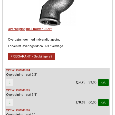
Overbøjning m/ 2 muffer - Sort
Overbøjninger med indvendigt gevind
Forventet leveringstid: ca. 1-3 hverdage
PRISGARANTI - Set billigere?
VVS nr. 000085104
Overbøjning - sort 1/2"
114,75
39,00
L
Køb
VVS nr. 000085106
Overbøjning - sort 3/4"
178,88
60,00
L
Køb
VVS nr. 000085108
Overbøjning - sort 1"