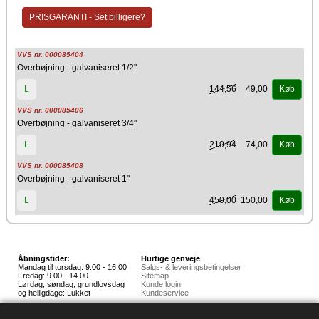
PRISGARANTI - Set billigere?
VVS nr. 000085404
Overbøjning - galvaniseret 1/2"
144,56
49,00
L
Køb
VVS nr. 000085406
Overbøjning - galvaniseret 3/4"
219,94
74,00
L
Køb
VVS nr. 000085408
Overbøjning - galvaniseret 1"
450,00
150,00
L
Køb
Åbningstider:
Hurtige genveje
Mandag til torsdag: 9.00 - 16.00
Salgs- & leveringsbetingelser
Fredag: 9.00 - 14.00
Sitemap
Lørdag, søndag, grundlovsdag
Kunde login
og helligdage: Lukket
Kundeservice
Hedestoker ApS