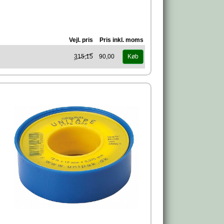
t
ngen
et.
Vejl. pris
Pris inkl. moms
315,15
90,00
Køb