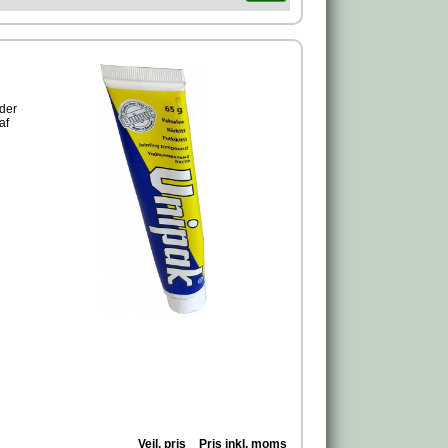
der
af
en.
t,
t med
.
g.
 for
Vejl. pris
Pris inkl. moms