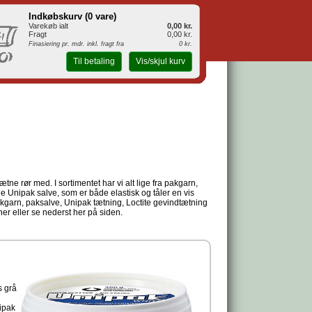
Indkøbskurv (
0 vare
)
Varekøb ialt
0,00 kr.
Fragt
0,00 kr.
Finasiering pr. mdr. inkl. fragt fra
0 kr.
Til betaling
Vis/skjul kurv
ætne rør med. I sortimentet har vi alt lige fra pakgarn,
e Unipak salve, som er både elastisk og tåler en vis
pakgarn, paksalve, Unipak tætning, Loctite gevindtætning
er eller se nederst her på siden.
s grå
ipak