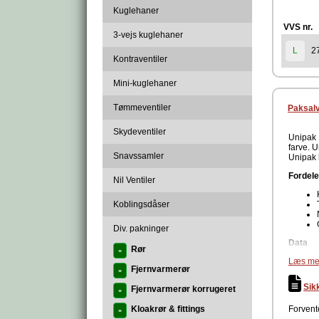
Kuglehaner
VVS nr.
3-vejs kuglehaner
2
L
Kontraventiler
Mini-kuglehaner
Tømmeventiler
Paksalv
Skydeventiler
Unipak 
farve. 
Snavssamler
Unipak h
Fordele
Nil Ventiler
Koblingsdåser
Div. pakninger
Data
Rør
»
Læs me
Fjernvarmerør
»
Sik
Fjernvarmerør korrugeret
Farve
»
Kloakrør & fittings
Forvente
»