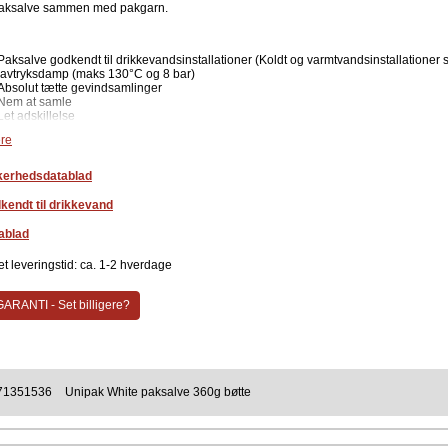
paksalve sammen med pakgarn.
Paksalve godkendt til drikkevandsinstallationer (Koldt og varmtvandsinstallationer 
lavtryksdamp (maks 130°C og 8 bar)
Absolut tætte gevindsamlinger
Nem at samle
Let adskillelse
Ved tilbageskruning forbliver rørsamlingerne tætte
re
Leveres i 360 grams plastbæger
kerhedsdatablad
Lys grå
kendt til drikkevand
ent
ablad
Unipak
t leveringstid: ca. 1-2 hverdage
ARANTI - Set billigere?
71351536
Unipak White paksalve 360g bøtte