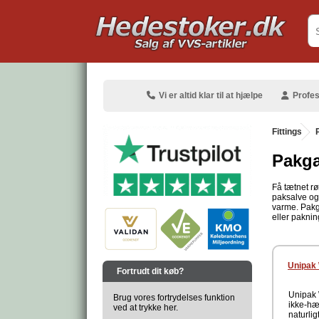
.
Vi er altid klar til at hjælpe
Profes
Fittings
.
Pakga
Få tætnet rø
paksalve og 
.
varme. Pakga
eller paknin
.
Unipak 
Fortrudt dit køb?
Unipak W
Brug vores fortrydelses funktion
ikke-hæ
ved at trykke her.
naturli