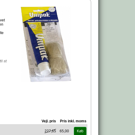
vet
ven
dte
il at
mt
Vejl. pris
Pris inkl. moms
.
227,65
65,00
Køb