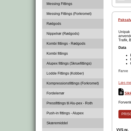
Messing Fittings
Produc
Messing Fittings (Forkromet)
Paksalv
Rødgods
Unipak 
Nippelrør (Rødgods)
anvende
Trafik, 
Kombi fittings - Rødgods
Data
Kombi fittings
Alupex fittings (Skruefittings)
Farve
Lodde Fittings (Kobber)
Læs me
Kompressionsfittings (Forkromet)
Monter
Fordelerrør
Sik
Man ska
Eventue
vikles 
Forvente
Pressfittings til Alu-pex - Roth
bevægel
Efter en
Push-in fittings - Alupex
PRISG
Fordele
at adski
Skæremiddel
Produc
VVS nr.