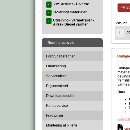
Inden m
VVS artikler - Diverse
»
påvikles
PRISG
paksalv
Isoleringsmaterialer
»
foretag
Fordele
Udlejning - Varmetrailer -
»
VVS nr.
bliver 
Airrex Diesel varmer
tilsamm
2
L
Produc
Nemme genveje
Forbrugsberegner
Unitape
Finansiering
Unitape 
material
Serviceaftale
gevinds
fremstil
varmean
Pejsecenteret
Data
Download område
Kundeservice
Fragtpriser
Læs me
Fordele
Montering af pillefyr
Sik