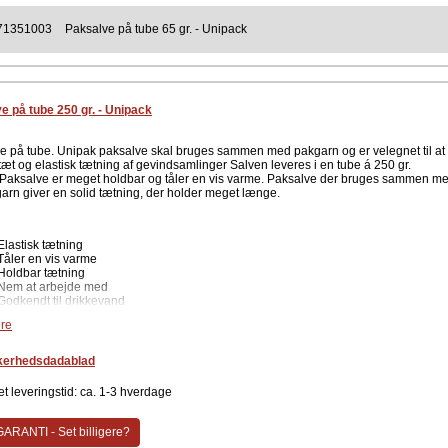
Unipak
71351003
Paksalve på tube 65 gr. - Unipack
e på tube 250 gr. - Unipack
e på tube. Unipak paksalve skal bruges sammen med pakgarn og er velegnet til at
tæt og elastisk tætning af gevindsamlinger Salven leveres i en tube á 250 gr.
Paksalve er meget holdbar og tåler en vis varme. Paksalve der bruges sammen m
arn giver en solid tætning, der holder meget længe.
Elastisk tætning
Tåler en vis varme
Holdbar tætning
Nem at arbejde med
Godkendt til drikkevand
re
Paksalve på tube
kerhedsdadablad
Indhold: 250 gram
t leveringstid: ca. 1-3 hverdage
ent
Unipak
ARANTI - Set billigere?