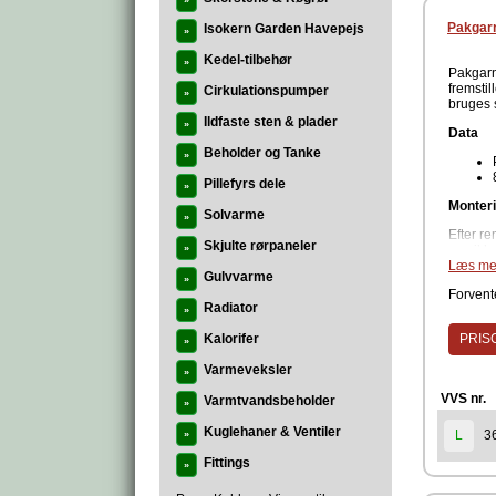
»
Pakgarn 
Isokern Garden Havepejs
»
Kedel-tilbehør
»
Pakgarn
fremstil
Cirkulationspumper
»
bruges 
Ildfaste sten & plader
»
Data
Beholder og Tanke
»
Pillefyrs dele
»
Monter
Solvarme
»
Efter re
Skjulte rørpaneler
»
og vikle
påsmøre
Læs me
Gulvvarme
»
Produc
Forvente
Radiator
»
Kalorifer
PRISG
»
Varmeveksler
»
VVS nr.
Varmtvandsbeholder
»
Kuglehaner & Ventiler
3
L
»
Fittings
»