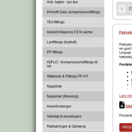
Anb. bøjler - lyn tee
2
L
Primofit Galv. komprissionsfittings
TEA fittings
Geberit Mapress FZ til varme
Paksalv
Lynfittings (trykluft)
Paksalv
en god 
PP fittings
Unipak 
hørpakg
ISIFLO - Kompressionsfittings til
Fordele
VA
Afløbsrør & Fittings PP-HT
Nippelrør
Læs me
Nippelrør (Messing)
Data
Haneforlænger
Sik
Forvente
Produc
Værktøj til pex/alupex
Rørbæringer & Ophæng
PRISG