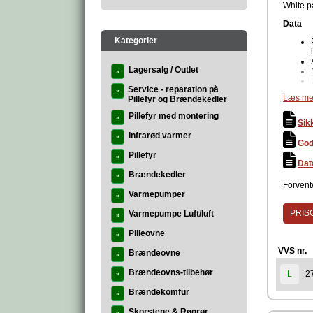
White 
Data
Kategorier
Lagersalg / Outlet
»
Service - reparation på
»
Læs me
Pillefyr og Brændekedler
Pillefyr med montering
»
Farve
Sik
Infrarød varmer
»
God
Pillefyr
Produc
»
Dat
Brændekedler
»
Forvente
Varmepumper
»
PRISG
Varmepumpe Luft/luft
»
Pilleovne
»
VVS nr.
Brændeovne
»
Brændeovns-tilbehør
2
L
»
Brændekomfur
»
Skorstene & Røgrør