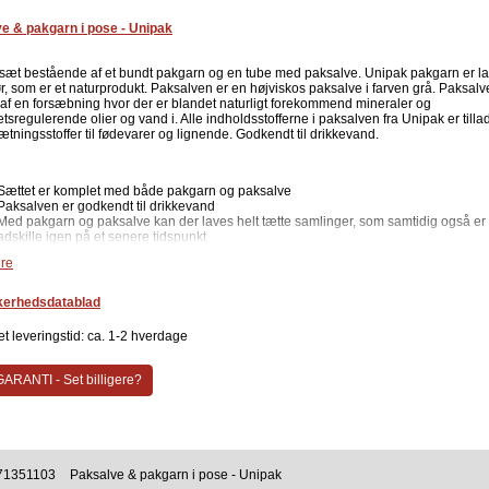
e & pakgarn i pose - Unipak
sæt bestående af et bundt pakgarn og en tube med paksalve. Unipak pakgarn er la
ør, som er et naturprodukt. Paksalven er en højviskos paksalve i farven grå. Paksal
t af en forsæbning hvor der er blandet naturligt forekommend mineraler og
etsregulerende olier og vand i. Alle indholdsstofferne i paksalven fra Unipak er tilla
ætningsstoffer til fødevarer og lignende. Godkendt til drikkevand.
e
Sættet er komplet med både pakgarn og paksalve
Paksalven er godkendt til drikkevand
Med pakgarn og paksalve kan der laves helt tætte samlinger, som samtidig også er t
adskille igen på et senere tidspunkt
Nemt at arbejde med
re
indeholder
kerhedsdatablad
Unigarn: 13 gram
Unipak paksalve: 65 gram tube
t leveringstid: ca. 1-2 hverdage
paksalve er godkendt til drikkevand af Trafikstyrelsen, Bygge- og Boligstyrelsen.
ARANTI - Set billigere?
 bruger man Unipak pakgarn og paksalve?
vigtigt at man først rengører/renser gevindet som skal tætnes. Dernæst påfører man
t i gevindets retning. Der vikles et ensartet jævn lag på gevindet så det ligger stra
refter påsmøres paksalven i samme retning,- også i gevindets retning. Eventuel
dende paksalve kan tørres bort efter endt montering. Unipak har lavet flere gode
elser af hvordan man bedst muligt laver tætte gevindsamlinger med deres produkter
71351103
Paksalve & pakgarn i pose - Unipak
eskrivelser kan man med fordel bruge, hvis man ikke tidligere har anvendt Unipak.