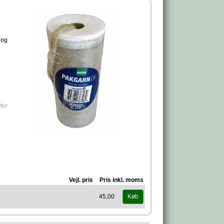
 og
ter
Vejl. pris
Pris inkl. moms
45,00
Køb