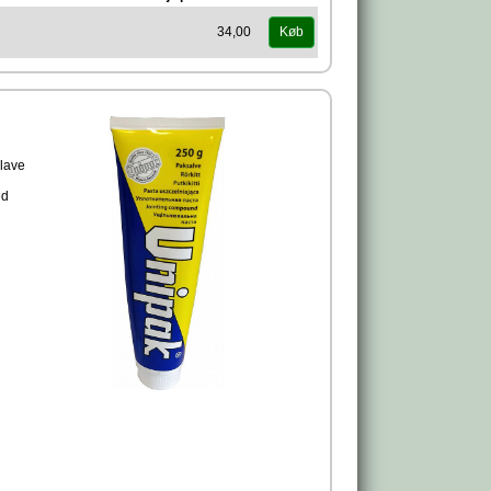
34,00
Køb
 lave
ed