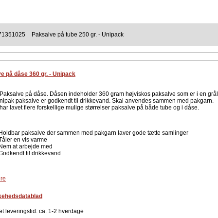
71351025
Paksalve på tube 250 gr. - Unipack
e på dåse 360 gr. - Unipack
Paksalve på dåse. Dåsen indeholder 360 gram højviskos paksalve som er i en grål
Unipak paksalve er godkendt til drikkevand. Skal anvendes sammen med pakgarn.
ar lavet flere forskellige mulige størrelser paksalve på både tube og i dåse.
Holdbar paksalve der sammen med pakgarn laver gode tætte samlinger
Tåler en vis varme
Nem at arbejde med
Godkendt til drikkevand
re
Paksalve på dåse
Indhold: 360 gram
kehedsdatablad
Grå
t leveringstid: ca. 1-2 hverdage