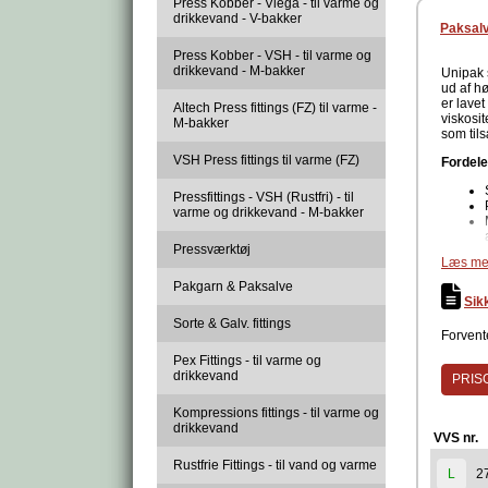
Press Kobber - Viega - til varme og
drikkevand - V-bakker
Paksalv
Press Kobber - VSH - til varme og
drikkevand - M-bakker
Unipak 
ud af h
er lave
Altech Press fittings (FZ) til varme -
viskosit
M-bakker
som tils
VSH Press fittings til varme (FZ)
Fordel
Pressfittings - VSH (Rustfri) - til
varme og drikkevand - M-bakker
Pressværktøj
Læs me
Sættet 
Pakgarn & Paksalve
Sik
Sorte & Galv. fittings
Forvente
Unipak 
Pex Fittings - til varme og
drikkevand
PRISG
Hvordan
Det er 
Kompressions fittings - til varme og
pakgarne
drikkevand
VVS nr.
til. De
oversky
Rustfrie Fittings - til vand og varme
beskriv
2
L
Disse b