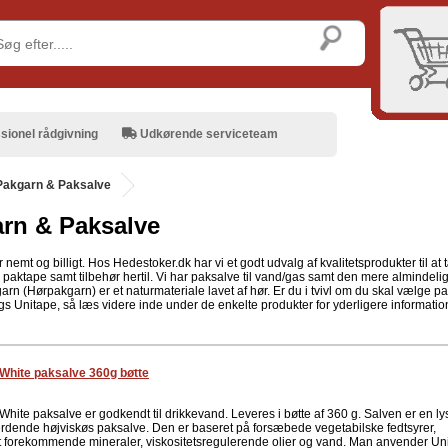
sionel rådgivning
Udkørende serviceteam
Pakgarn & Paksalve
rn & Paksalve
r nemt og billigt. Hos Hedestoker.dk har vi et godt udvalg af kvalitetsprodukter til at t
paktape samt tilbehør hertil. Vi har paksalve til vand/gas samt den mere almindelig
rn (Hørpakgarn) er et naturmateriale lavet af hør. Er du i tvivl om du skal vælge 
gs Unitape, så læs videre inde under de enkelte produkter for yderligere information
White paksalve 360g bøtte
hite paksalve er godkendt til drikkevand. Leveres i bøtte af 360 g. Salven er en ly
rdende højviskøs paksalve. Den er baseret på forsæbede vegetabilske fedtsyrer,
gt forekommende mineraler, viskositetsregulerende olier og vand. Man anvender Un