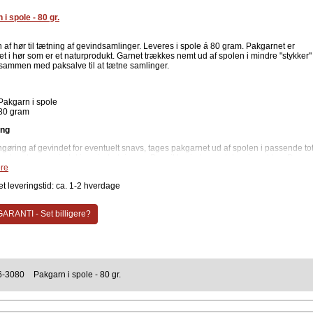
i spole - 80 gr.
 af hør til tætning af gevindsamlinger. Leveres i spole á 80 gram. Pakgarnet er
let i hør som er et naturprodukt. Garnet trækkes nemt ud af spolen i mindre "stykker"
sammen med paksalve til at tætne samlinger.
Pakgarn i spole
80 gram
ing
ngøring af gevindet for eventuelt snavs, tages pakgarnet ud af spolen i passende tot
s stramt om gevindet i gevindretningen. Der vikles i et ensartet og jævnt lag. Der
s herefter paksalve i samme retning i et passende og ensartet lag.
re
ent
t leveringstid: ca. 1-2 hverdage
Kemitura
ARANTI - Set billigere?
6-3080
Pakgarn i spole - 80 gr.