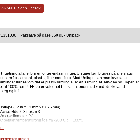
an begynder at tætne rørgevind, bør man rense og rengøre gevindet. Hørpakgarne
 i gevindretningen. (Skal vikles i et ensartet og tæt lag) Tag herefter vis mængde
ARANTI - Set billigere?
e og påfør salven ovenpå pakgarnet i samme retning. Herefter kan sammeskrueni
es. Eventuelt overskydende salve kan fjernes med en klud efter samling af rørgevind
n ved paksalven er udover at man får gode tætte samlingen,- også at man hvis det
nødvendigt også nemt kan adskille samlingen igen. Paksalven og pakgarnet laver
en og god og fleksibel tætning.
71351036
Paksalve på dåse 360 gr. - Unipack
ent
Unipak
til tætning af alle former for gevindsamlinger. Unitape kan bruges på alle slags
er som f.eks. metal, plastik, fiber med flere. Med Unitape kan man lave tætte
amlinger uanset om det er plastiksamling eller en samling af jern-gevind. Tapen er
let af 100% ren PTFE og er velegnet til installationer med vand, drikkevand,
læg og luft.
Unitape (12 m x 12 mm x 0,075 mm)
Massefylde: 0,35 g/cm 3
Max rørdiameter: ¾”
Anbefalet temperaturområde fra -200ºC til +100ºC
Max tryk: 20 bar
re
kerhedsdatablad