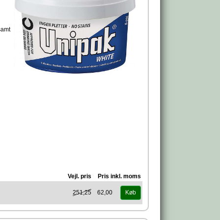
samt
Vejl. pris
Pris inkl. moms
251,25
62,00
Køb