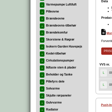
Data
Varmepumpe Luft/luft
»
Pilleovne
»
Produc
Brændeovne
»
Brændeovns-tilbehør
»
Brændekomfur
Mon
»
Skorstene & Røgrør
»
Forvente
Isokern Garden Havepejs
»
PRISG
Kedel-tilbehør
»
Cirkulationspumper
»
VVS nr.
Ildfaste sten & plader
»
0
L
Beholder og Tanke
»
Pillefyrs dele
»
0
L
Solvarme
»
Skjulte rørpaneler
»
Gulvvarme
»
Push-In
Radiator
»