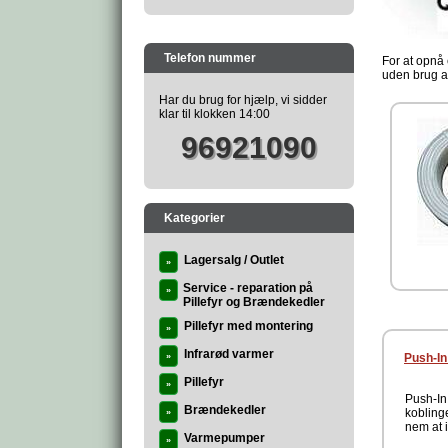
Telefon nummer
For at opnå 
uden brug a
Har du brug for hjælp, vi sidder
klar til klokken 14:00
96921090
Kategorier
Lagersalg / Outlet
»
Service - reparation på
»
Pillefyr og Brændekedler
Pillefyr med montering
»
Infrarød varmer
»
Push-In
Pillefyr
»
Push-In 
Brændekedler
koblinge
»
nem at i
Varmepumper
»