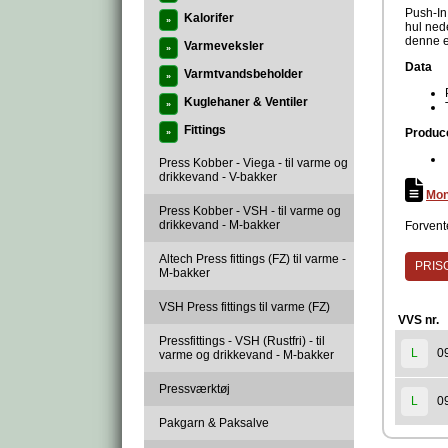
Push-In 
Kalorifer
»
hul ned
denne er
Varmeveksler
»
Data
Varmtvandsbeholder
»
Kuglehaner & Ventiler
»
Fittings
Produc
»
Press Kobber - Viega - til varme og
drikkevand - V-bakker
Mon
Press Kobber - VSH - til varme og
drikkevand - M-bakker
Forvente
Altech Press fittings (FZ) til varme -
PRISG
M-bakker
VSH Press fittings til varme (FZ)
VVS nr.
Pressfittings - VSH (Rustfri) - til
0
L
varme og drikkevand - M-bakker
Pressværktøj
0
L
Pakgarn & Paksalve