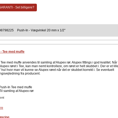
ARANTI - Set billigere?
98798225
Push-In - Vægvinkel 20 mm x 1/2"
 - Tee med muffe
Tee med muffe anvendes til samling af Alupex rør. Alupex fittings i god kvalitet. Nå
lupex røret i Tee, kan man nemt kontrollere, om røret er helt skubbet i. Der er et lill
 hul hvor man vil kunne se Alupex røret når det er skubbet korrekt i. Se eventuelt
ngsvejledning fra producent.
Push-In Tee med muffe
Til samling af Alupex-rør
ent
re
tering