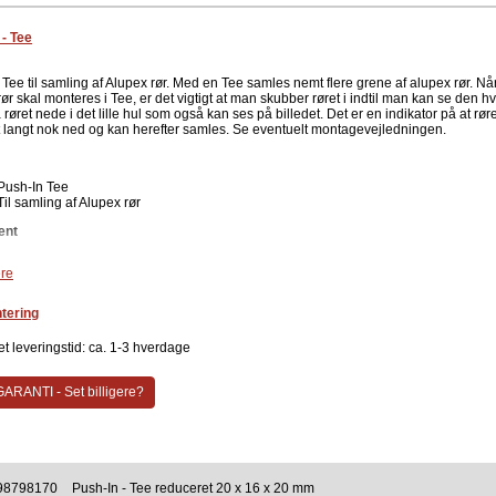
 - Tee
Tee til samling af Alupex rør. Med en Tee samles nemt flere grene af alupex rør. Nå
ør skal monteres i Tee, er det vigtigt at man skubber røret i indtil man kan se den h
 røret nede i det lille hul som også kan ses på billedet. Det er en indikator på at røre
 langt nok ned og kan herefter samles. Se eventuelt montagevejledningen.
Push-In Tee
Til samling af Alupex rør
ent
re
tering
t leveringstid: ca. 1-3 hverdage
ARANTI - Set billigere?
98798170
Push-In - Tee reduceret 20 x 16 x 20 mm