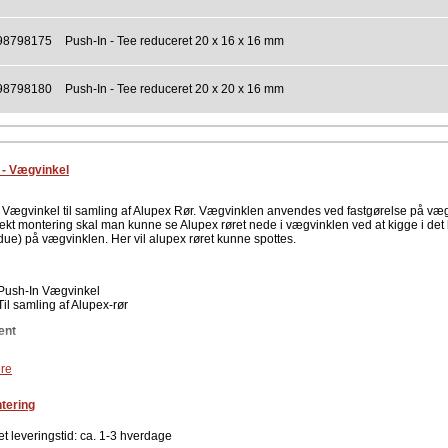
98798175
Push-In - Tee reduceret 20 x 16 x 16 mm
98798180
Push-In - Tee reduceret 20 x 20 x 16 mm
 - Vægvinkel
 Vægvinkel til samling af Alupex Rør. Vægvinklen anvendes ved fastgørelse på væ
ekt montering skal man kunne se Alupex røret nede i vægvinklen ved at kigge i det l
ndue) på vægvinklen. Her vil alupex røret kunne spottes.
Push-In Vægvinkel
Til samling af Alupex-rør
ent
re
tering
t leveringstid: ca. 1-3 hverdage