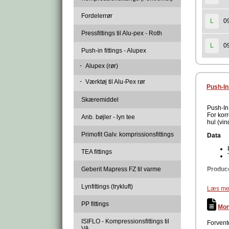
Fordelerrør
0
L
Pressfittings til Alu-pex - Roth
0
L
Push-in fittings - Alupex
-
Alupex (rør)
-
Værktøj til Alu-Pex rør
Push-In
Skæremiddel
Push-In
For korr
Anb. bøjler - lyn tee
hul (vi
Primofit Galv. komprissionsfittings
Data
TEA fittings
Geberit Mapress FZ til varme
Produc
Lynfittings (trykluft)
Læs me
PP fittings
Mon
ISIFLO - Kompressionsfittings til
Forvente
VA