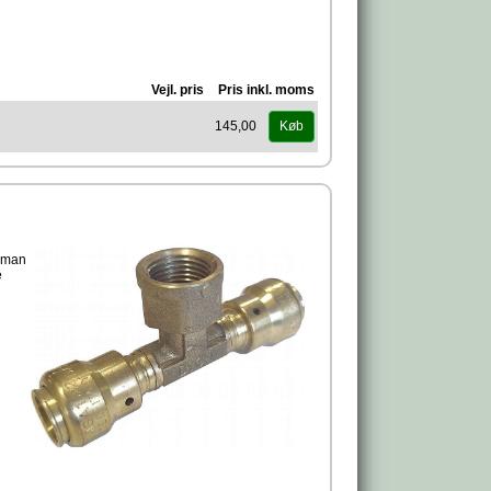
Vejl. pris
Pris inkl. moms
145,00
Køb
r man
e