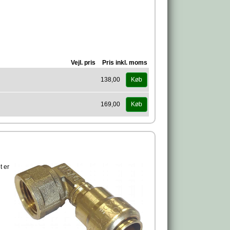
Vejl. pris
Pris inkl. moms
138,00
Køb
169,00
Køb
t er