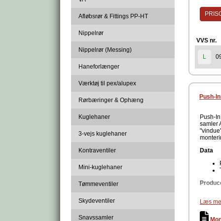
PRISG
Afløbsrør & Fittings PP-HT
Nippelrør
VVS nr.
Nippelrør (Messing)
0
L
Haneforlænger
Værktøj til pex/alupex
Push-In
Rørbæringer & Ophæng
Kuglehaner
Push-In 
samler A
"vindue"
3-vejs kuglehaner
monteri
Kontraventiler
Data
Mini-kuglehaner
Produc
Tømmeventiler
Skydeventiler
Læs me
Snavssamler
Mon