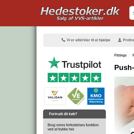
.
Vi er altid klar til at hjælpe
Profes
Fittings
.
Push-
.
.
Fortrudt dit køb?
Brug vores fortrydelses funktion
ved at trykke her.