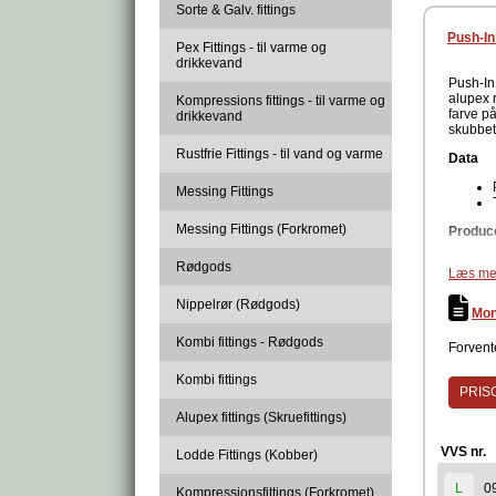
Sorte & Galv. fittings
Push-In
Pex Fittings - til varme og
drikkevand
Push-In 
alupex r
Kompressions fittings - til varme og
farve på
drikkevand
skubbet
Rustfrie Fittings - til vand og varme
Data
Messing Fittings
Messing Fittings (Forkromet)
Produc
Rødgods
Læs me
Nippelrør (Rødgods)
Mon
Kombi fittings - Rødgods
Forvente
Kombi fittings
PRISG
Alupex fittings (Skruefittings)
VVS nr.
Lodde Fittings (Kobber)
0
L
Kompressionsfittings (Forkromet)