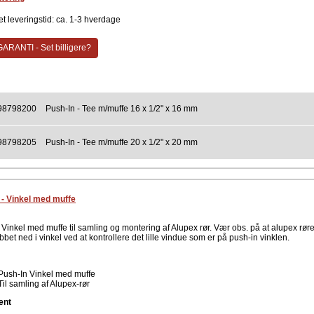
t leveringstid: ca. 1-3 hverdage
ARANTI - Set billigere?
98798200
Push-In - Tee m/muffe 16 x 1/2" x 16 mm
98798205
Push-In - Tee m/muffe 20 x 1/2" x 20 mm
 - Vinkel med muffe
Vinkel med muffe til samling og montering af Alupex rør. Vær obs. på at alupex røre
bbet ned i vinkel ved at kontrollere det lille vindue som er på push-in vinklen.
Push-In Vinkel med muffe
Til samling af Alupex-rør
ent