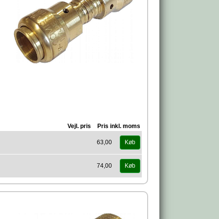
Vejl. pris
Pris inkl. moms
63,00
Køb
74,00
Køb