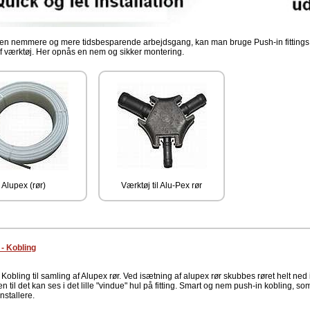
en nemmere og mere tidsbesparende arbejdsgang, kan man bruge Push-in fittings til s
f værktøj. Her opnås en nem og sikker montering.
Alupex (rør)
Værktøj til Alu-Pex rør
 - Kobling
Kobling til samling af Alupex rør. Ved isætning af alupex rør skubbes røret helt ned 
n til det kan ses i det lille "vindue" hul på fitting. Smart og nem push-in kobling, so
nstallere.