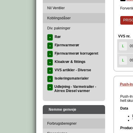
Nil Ventiler
Forvente
Koblingsdåser
PRISG
Div. pakninger
VVS nr.
Rør
»
Fjernvarmerør
0
L
»
Fjernvarmerør korrugeret
»
0
L
Kloakrør & fittings
»
VVS artikler - Diverse
»
Isoleringsmaterialer
»
Push-In
Udlejning - Varmetrailer -
»
Airrex Diesel varmer
Push-In 
helt sku
Data
Nemme genveje
Forbrugsberegner
Produc