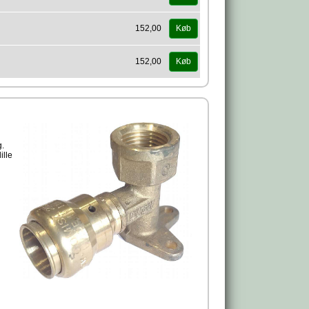
152,00
Køb
152,00
Køb
g.
ille