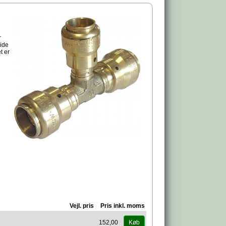
r
vide
t er
Vejl. pris
Pris inkl. moms
152,00
Køb