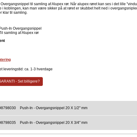
Overgangsnippel til samling af Alupex rør. Når alupex røret kan ses i det lille "vind
e i koblingen, kan man være sikker på at røret er skubbet helt ned i overgangsnipl
 klar til samling.
Push-In Overgangsnippel
Til samling af Alupex rør
ent
tering
t leveringstid: ca. 1-3 hverdage
ARANTI - Set billigere?
98798030
Push-In - Overgangsnippel 20 X 1/2" mm
98798035
Push-In - Overgangsnippel 20 X 3/4" mm