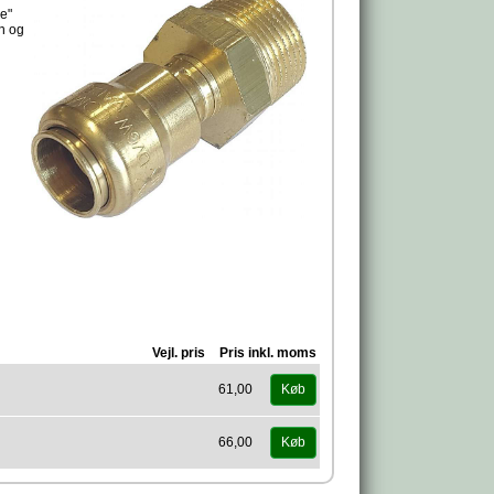
ue"
en og
Vejl. pris
Pris inkl. moms
61,00
Køb
66,00
Køb