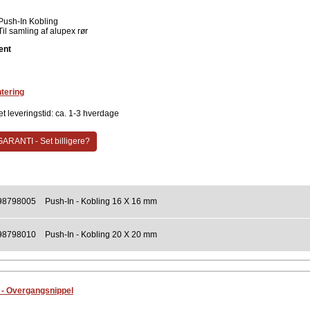
Push-In Kobling
Til samling af alupex rør
ent
tering
t leveringstid: ca. 1-3 hverdage
ARANTI - Set billigere?
98798005
Push-In - Kobling 16 X 16 mm
98798010
Push-In - Kobling 20 X 20 mm
 - Overgangsnippel