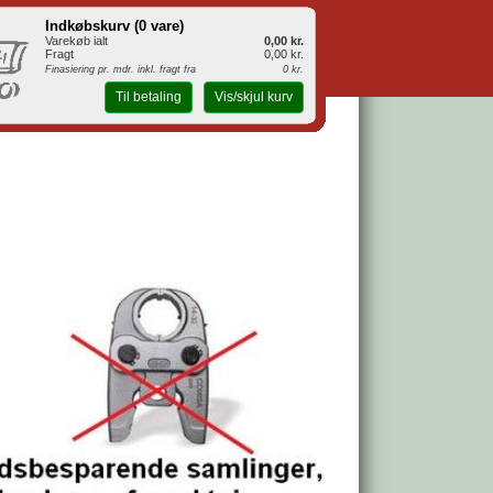
Indkøbskurv (
0 vare
)
Varekøb ialt
0,00 kr.
Fragt
0,00 kr.
Finasiering pr. mdr. inkl. fragt fra
0 kr.
Til betaling
Vis/skjul kurv