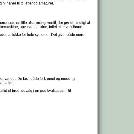
 nilhaner til toiletter og amaturer.
rer som en lille afspærringsventil, der gør det muligt at
n vaskemaskine, opvaskemaskine, toilet eller vandhane.
t uden at lukke for hele systemet. Det giver både mere
e for vandet. De fås i både forkromet og messing
tallation.
ltid et bredt udvalg i en god kvalitet samt til