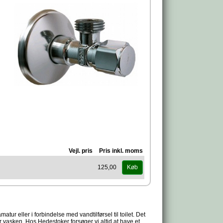
Vejl. pris
Pris inkl. moms
125,00
Køb
tur eller i forbindelse med vandtilførsel til toilet. Det
er vasken. Hos Hedestoker forsøger vi altid at have et