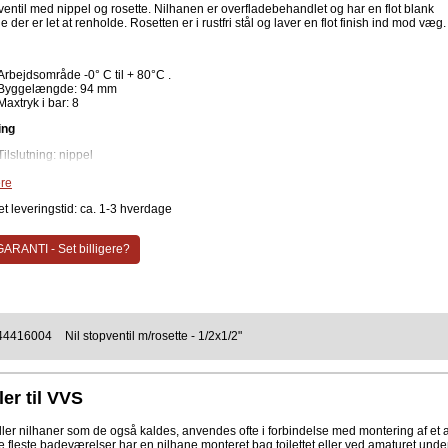
ventil med nippel og rosette. Nilhanen er overfladebehandlet og har en flot blank
e der er let at renholde. Rosetten er i rustfri stål og laver en flot finish ind mod væg.
Arbejdsområde -0° C til + 80°C .
Byggelængde: 94 mm
Maxtryk i bar: 8
ing
Tilslutning: nippel
le
re
Overfladebehandling: Krom
t leveringstid: ca. 1-3 hverdage
Rosette i rustfri stål
ventil med nippel i flot krom med rosette i rustfri stål.
ARANTI - Set billigere?
44416004
Nil stopventil m/rosette - 1/2x1/2"
ler til VVS
eller nilhaner som de også kaldes, anvendes ofte i forbindelse med montering af et ama
 de fleste badeværelser har en nilhane monteret bag toilettet eller ved amaturet und