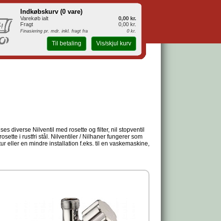
Indkøbskurv (
0 vare
)
Varekøb ialt
0,00 kr.
Fragt
0,00 kr.
Finasiering pr. mdr. inkl. fragt fra
0 kr.
Til betaling
Vis/skjul kurv
ses diverse Nilventil med rosette og filter, nil stopventil
sette i rustfri stål. Nilventiler / Nilhaner fungerer som
tur eller en mindre installation f.eks. til en vaskemaskine,