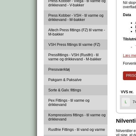
Press Kobber - Viega - til varme og
Nil stop
drikkevand - V-bakker
overflad
Data
Press Kobber - VSH - til varme og
drikkevand - M-bakker
Altech Press fittings (FZ) til varme -
M-bakker
Tilslutn
VSH Press fittings til varme (FZ)
Pressfittings - VSH (Rustfri) - til
Materia
Læs me
varme og drikkevand - M-bakker
Forvente
Pressværktøj
Nil-stop
PRISG
Pakgarn & Paksalve
Sorte & Galv. fittings
VVS nr.
Pex Fittings - til varme og
7
L
drikkevand
Kompressions fittings - til varme og
drikkevand
Nilventi
Rustfrie Fittings - til vand og varme
Nilventiler 
vil sige, at