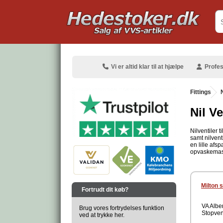
.
Vi er altid klar til at hjælpe
Profes
Fittings
.
Nil Ve
Nilventiler t
samt nilvent
.
en lille afsp
opvaskemask
.
Milton 
Fortrudt dit køb?
VA Albe
Brug vores fortrydelses funktion
Stopven
ved at trykke her.