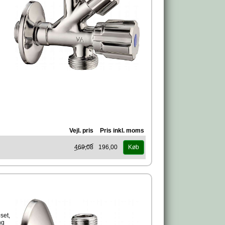
Vejl. pris
Pris inkl. moms
469,08
196,00
Køb
set,
ng