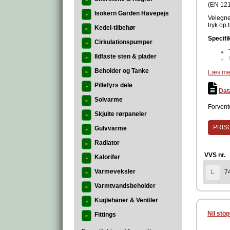
»
(EN 121
Isokern Garden Havepejs
»
Velegne
tryk op t
Kedel-tilbehør
»
Specifi
Cirkulationspumper
»
Ildfaste sten & plader
»
Beholder og Tanke
Læs me
»
Pillefyrs dele
»
Dat
Solvarme
Stopvent
»
Forvente
Skjulte rørpaneler
Produc
»
PRISG
Gulvvarme
»
Radiator
»
VVS nr.
Kalorifer
»
Varmeveksler
7
L
»
Varmtvandsbeholder
»
Kuglehaner & Ventiler
»
Nil sto
Fittings
»