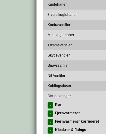
Kuglehaner
3-vejs kuglehaner
Kontraventiler
Mini-kuglehaner
Tømmeventiler
Skydeventiler
Snavssamler
Nil Ventiler
Koblingsdåser
Div. pakninger
Rør
»
Fjernvarmerør
»
Fjernvarmerør korrugeret
»
Kloakrør & fittings
»