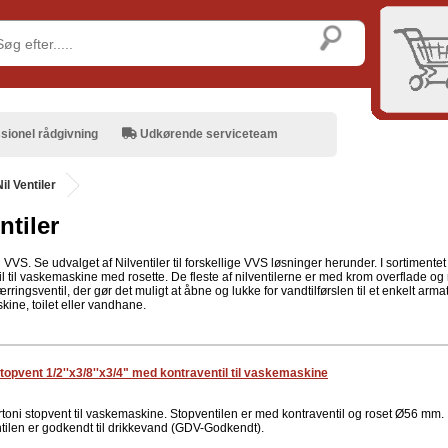
sionel rådgivning
Udkørende serviceteam
Nil Ventiler
ntiler
il VVS. Se udvalget af Nilventiler til forskellige VVS løsninger herunder. I sortimentet 
il til vaskemaskine med rosette. De fleste af nilventilerne er med krom overflade og ro
ærringsventil, der gør det muligt at åbne og lukke for vandtilførslen til et enkelt arma
ine, toilet eller vandhane.
stopvent 1/2''x3/8''x3/4" med kontraventil til vaskemaskine
rtoni stopvent til vaskemaskine. Stopventilen er med kontraventil og roset Ø56 mm.
tilen er godkendt til drikkevand (GDV-Godkendt).