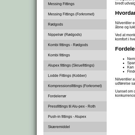
bredt udvalg 
Messing Fittings
Hvordan
Messing Fittings (Forkromet)
Nilventiler 
Rødgods
åbne og lukk
Nippelrør (Rødgods)
Ved at monte
komfort i hv
Kombi fittings - Rødgods
Fordele
Kombi fittings
Nem 
Spar
Alupex fittings (Skruefittings)
Kan 
Find
Lodde Fittings (Kobber)
Nilventiler 
udførelse sa
Kompressionsfittings (Forkromet)
Uanset om de
konkurrence
Fordelerrør
Pressfittings til Alu-pex - Roth
Push-in fittings - Alupex
Skæremiddel