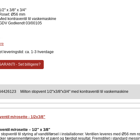
1/2'' x 3/8'' x 3/4"
Roset: Ø56 mm
Med kontraventil til vaskemaskine
GDV Godkendt 03/00105
Chrom
re
ent
t leveringstid: ca. 1-3 hverdage
Milton
ARANTI - Set billigere?
44426123
Milton stopvent 1/2''x3/8''x3/4" med kontraventil til vaskemaskine
ventil m/rosette - 1/2x3/8"
ventil m/rosette – 1/2" x 3/8"
 stopventil til styring af vandtilførsel i installationer. Ventilen leveres med Ø56 mm ro
ker rørgennemføringen for et pænt og færdigt resultat. Fremstillet i standard messi