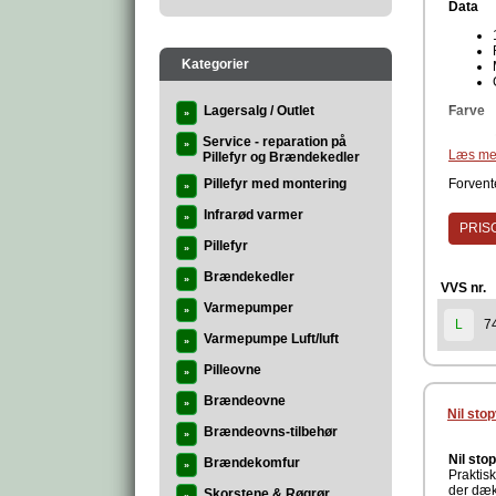
Data
Kategorier
Lagersalg / Outlet
Farve
»
Service - reparation på
»
Læs me
Pillefyr og Brændekedler
Produc
Pillefyr med montering
Forvente
»
Infrarød varmer
»
PRISG
Pillefyr
»
Brændekedler
»
VVS nr.
Varmepumper
»
7
L
Varmepumpe Luft/luft
»
Pilleovne
»
Brændeovne
»
Nil stop
Brændeovns-tilbehør
»
Nil stop
Brændekomfur
»
Praktisk
der dæk
Skorstene & Røgrør