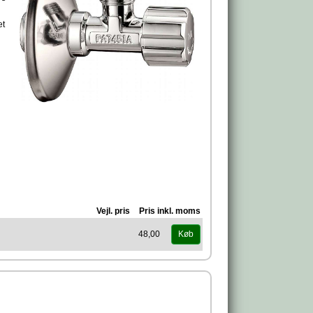
et
Vejl. pris
Pris inkl. moms
48,00
Køb