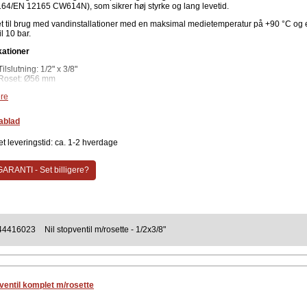
64/EN 12165 CW614N), som sikrer høj styrke og lang levetid.
t til brug med vandinstallationer med en maksimal medietemperatur på +90 °C og 
il 10 bar.
kationer
Tilslutning: 1/2" x 3/8"
Roset: Ø56 mm
Materiale: Messing EN 12164 / EN 12165 CW614N
re
Medie: Vand
Maks. temperatur: +90 °C
Maks. tryk: 10 bar
ablad
il med fin rosette til styring af vandtilførsel i installationer.
t leveringstid: ca. 1-2 hverdage
ent
ARANTI - Set billigere?
Milton
44416023
Nil stopventil m/rosette - 1/2x3/8"
pventil komplet m/rosette