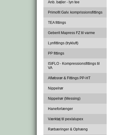
Anb. bøjler - lyn tee
Primofit Galv. komprissionsfittings
TEA fittings
Geberit Mapress FZ til varme
Lynfittings (trykluft)
PP fittings
ISIFLO - Kompressionsfittings til
VA
Afløbsrør & Fittings PP-HT
Nippelrør
Nippelrør (Messing)
Haneforlænger
Værktøj til pex/alupex
Rørbæringer & Ophæng