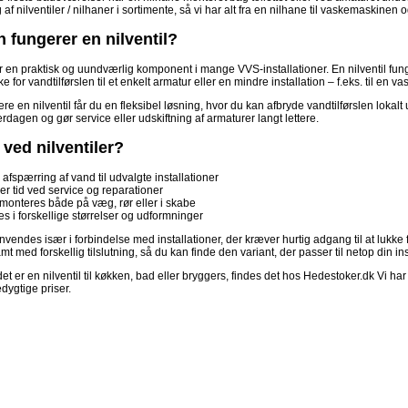
af nilventiler / nilhaner i sortimente, så vi har alt fra en nilhane til vaskemaskinen og
 fungerer en nilventil?
er en praktisk og uundværlig komponent i mange VVS-installationer. En nilventil funge
e for vandtilførslen til et enkelt armatur eller en mindre installation – f.eks. til e
re en nilventil får du en fleksibel løsning, hvor du kan afbryde vandtilførslen lokal
erdagen og gør service eller udskiftning af armaturer langt lettere.
 ved nilventiler?
afspærring af vand til udvalgte installationer
er tid ved service og reparationer
monteres både på væg, rør eller i skabe
es i forskellige størrelser og udformninger
anvendes især i forbindelse med installationer, der kræver hurtig adgang til at lukk
mt med forskellig tilslutning, så du kan finde den variant, der passer til netop din ins
t er en nilventil til køkken, bad eller bryggers, findes det hos Hedestoker.dk Vi har a
dygtige priser.