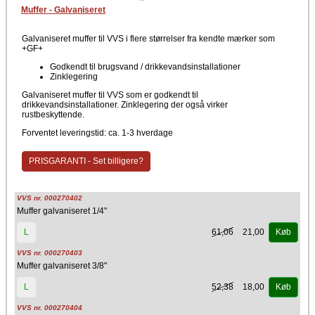
Muffer - Galvaniseret
Galvaniseret muffer til VVS i flere størrelser fra kendte mærker som
+GF+
Godkendt til brugsvand / drikkevandsinstallationer
Zinklegering
Galvaniseret muffer til VVS som er godkendt til
drikkevandsinstallationer. Zinklegering der også virker
rustbeskyttende.
Forventet leveringstid: ca. 1-3 hverdage
PRISGARANTI - Set billigere?
VVS nr. 000270402
Muffer galvaniseret 1/4"
61,06
21,00
L
Køb
VVS nr. 000270403
Muffer galvaniseret 3/8"
52,38
18,00
L
Køb
VVS nr. 000270404