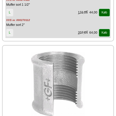
Muffer sort 1 1/2"
131,06
44,00
L
Køb
VVS nr. 000270112
Muffer sort 2"
207,64
64,00
L
Køb