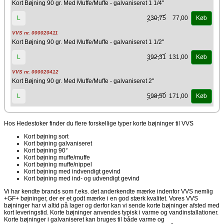
Kort Bøjning 90 gr. Med Muffe/Muffe - galvaniseret 1 1/4"
230,75
77,00
L
Køb
VVS nr. 000020411
Kort Bøjning 90 gr. Med Muffe/Muffe - galvaniseret 1 1/2"
392,31
131,00
L
Køb
VVS nr. 000020412
Kort Bøjning 90 gr. Med Muffe/Muffe - galvaniseret 2"
598,50
171,00
L
Køb
Hos Hedestoker finder du flere forskellige typer korte bøjninger til VVS
Kort bøjning sort
Kort bøjning galvaniseret
Kort bøjning 90°
Kort bøjning muffe/muffe
Kort bøjning muffe/nippel
Kort bøjning med indvendigt gevind
Kort bøjning med ind- og udvendigt gevind
Vi har kendte brands som f.eks. det anderkendte mærke indenfor VVS nemlig
+GF+ bøjninger, der er et godt mærke i en god stærk kvalitet. Vores VVS
bøjninger har vi altid på lager og derfor kan vi sende korte bøjninger afsted med
kort leveringstid. Korte bøjninger anvendes typisk i varme og vandinstallationer.
Korte bøjninger i galvaniseret kan bruges til både varme og