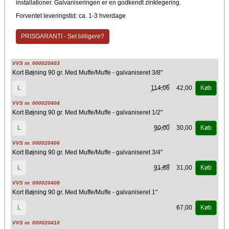
installationer. Galvaniseringen er en godkendt zinklegering.
Forventet leveringstid: ca. 1-3 hverdage
PRISGARANTI - Set billigere?
VVS nr. 000020403
Kort Bøjning 90 gr. Med Muffe/Muffe - galvaniseret 3/8"
114,06
42,00
L
Køb
VVS nr. 000020404
Kort Bøjning 90 gr. Med Muffe/Muffe - galvaniseret 1/2"
90,00
30,00
L
Køb
VVS nr. 000020406
Kort Bøjning 90 gr. Med Muffe/Muffe - galvaniseret 3/4"
91,88
31,00
L
Køb
VVS nr. 000020408
Kort Bøjning 90 gr. Med Muffe/Muffe - galvaniseret 1"
67,00
L
Køb
VVS nr. 000020410