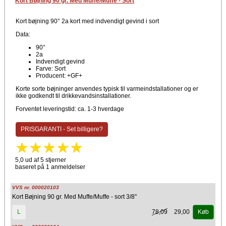
Kort Bøjning 90 gr. Med Muffe/Muffe - Sort
Kort bøjning 90° 2a kort med indvendigt gevind i sort
Data:
90°
2a
Indvendigt gevind
Farve: Sort
Producent: +GF+
Korte sorte bøjninger anvendes typisk til varmeindstallationer og er
ikke godkendt til drikkevandsinstallationer.
Forventet leveringstid: ca. 1-3 hverdage
PRISGARANTI - Set billigere?
5,0 ud af 5 stjerner
baseret på 1 anmeldelser
VVS nr. 000020103
Kort Bøjning 90 gr. Med Muffe/Muffe - sort 3/8"
78,09
29,00
L
Køb