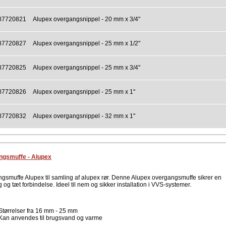
87720821
Alupex overgangsnippel - 20 mm x 3/4"
87720827
Alupex overgangsnippel - 25 mm x 1/2"
87720825
Alupex overgangsnippel - 25 mm x 3/4"
87720826
Alupex overgangsnippel - 25 mm x 1"
87720832
Alupex overgangsnippel - 32 mm x 1"
ngsmuffe - Alupex
gsmuffe Alupex til samling af alupex rør. Denne Alupex overgangsmuffe sikrer en
g og tæt forbindelse. Ideel til nem og sikker installation i VVS-systemer.
Størrelser fra 16 mm - 25 mm
Kan anvendes til brugsvand og varme