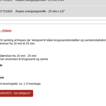
87721825
Alupex overgangsmuffe - 25 mm x 3/4"
87721826
Alupex overgangsmuffe - 25 mm x 1/2"
 - Alupex
til samling af Alupex rør. Velegnet til både brugsvandsinstatller og varmeinstallation
ørrelser fra 16 mm til 25 mm.
Størrelser fra 16 mm - 25 mm
Kan anvendes til brugsvand og varme
le
ent
t leveringstid: ca. 1-3 hverdage
ARANTI - Set billigere?