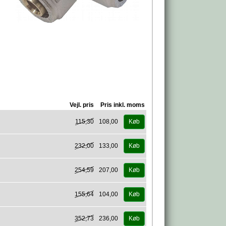
Vejl. pris
Pris inkl. moms
115,30
108,00
Køb
232,00
133,00
Køb
254,59
207,00
Køb
155,64
104,00
Køb
352,73
236,00
Køb