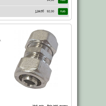
94,00
Køb
128,00
92,00
Køb
.