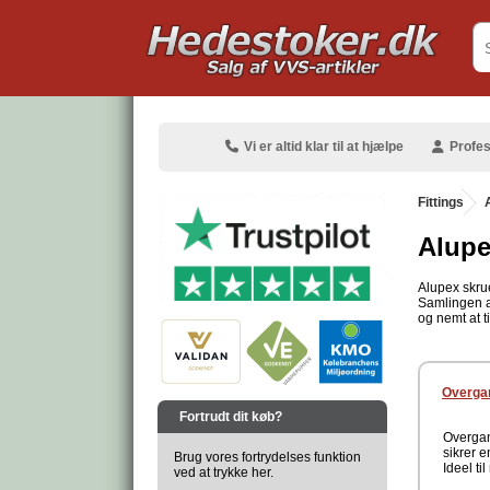
.
Vi er altid klar til at hjælpe
Profes
Fittings
.
Alupex
Alupex skrue
Samlingen af
.
og nemt at t
.
Overgan
Fortrudt dit køb?
Overgan
sikrer e
Brug vores fortrydelses funktion
Ideel ti
ved at trykke her.