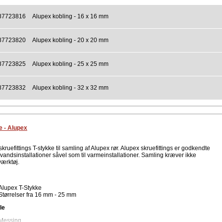
87723816
Alupex kobling - 16 x 16 mm
87723820
Alupex kobling - 20 x 20 mm
87723825
Alupex kobling - 25 x 25 mm
87723832
Alupex kobling - 32 x 32 mm
e - Alupex
kruefittings T-stykke til samling af Alupex rør. Alupex skruefittings er godkendte
svandsinstallationer såvel som til varmeinstallationer. Samling kræver ikke
værktøj.
Alupex T-Stykke
Størrelser fra 16 mm - 25 mm
le
Messing