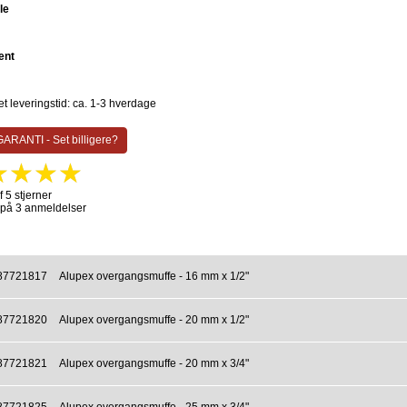
le
ent
t leveringstid: ca. 1-3 hverdage
ARANTI - Set billigere?
f 5 stjerner
 på 3 anmeldelser
87721817
Alupex overgangsmuffe - 16 mm x 1/2"
87721820
Alupex overgangsmuffe - 20 mm x 1/2"
87721821
Alupex overgangsmuffe - 20 mm x 3/4"