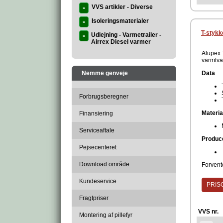
VVS artikler - Diverse
»
Isoleringsmaterialer
»
T-stykk
Udlejning - Varmetrailer -
»
Airrex Diesel varmer
Alupex 
varmtvan
Nemme genveje
Data
Forbrugsberegner
Materia
Finansiering
Serviceaftale
Produc
Pejsecenteret
Download område
Forvente
Kundeservice
PRISG
Fragtpriser
VVS nr.
Montering af pillefyr