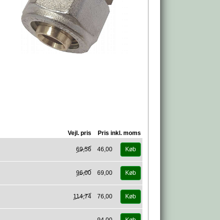
Vejl. pris
Pris inkl. moms
69,56
46,00
Køb
96,00
69,00
Køb
114,74
76,00
Køb