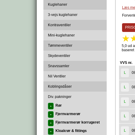
Kuglehaner
Produc
Læs me
3-vejs kuglehaner
Forvente
Kontraventiler
PRISG
Mini-kuglehaner
Tømmeventiler
5,0 ud a
baseret
Skydeventiler
VVS nr.
Snavssamler
0
L
Nil Ventiler
Koblingsdåser
0
L
Div. pakninger
0
L
Rør
»
Fjernvarmerør
»
0
L
Fjernvarmerør korrugeret
»
0
L
Kloakrør & fittings
»