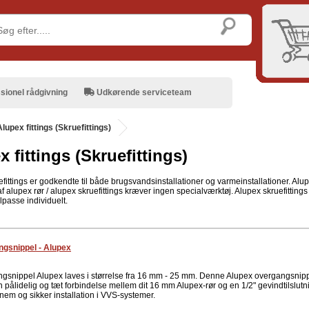
sionel rådgivning
Udkørende serviceteam
Alupex fittings (Skruefittings)
 fittings (Skruefittings)
fittings er godkendte til både brugsvandsinstallationer og varmeinstallationer. Alupe
 alupex rør / alupex skruefittings kræver ingen specialværktøj. Alupex skruefitting
ilpasse individuelt.
gsnippel - Alupex
gsnippel Alupex laves i størrelse fra 16 mm - 25 mm. Denne Alupex overgangsnip
n pålidelig og tæt forbindelse mellem dit 16 mm Alupex-rør og en 1/2" gevindtilslutn
l nem og sikker installation i VVS-systemer.