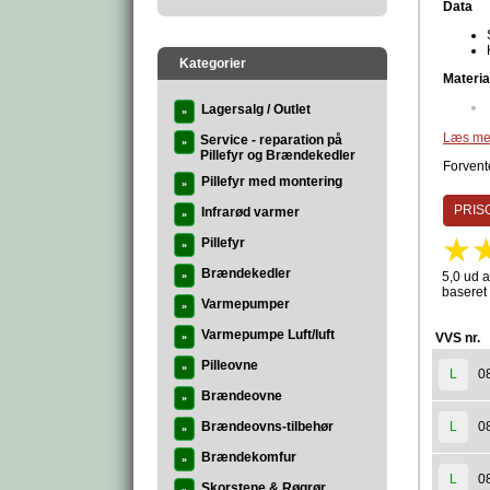
Data
Kategorier
Materia
Lagersalg / Outlet
»
Produc
Læs me
Service - reparation på
»
Pillefyr og Brændekedler
Forvente
Pillefyr med montering
»
PRISG
Infrarød varmer
»
Pillefyr
»
Brændekedler
5,0 ud a
»
baseret
Varmepumper
»
Varmepumpe Luft/luft
VVS nr.
»
Pilleovne
»
0
L
Brændeovne
»
Brændeovns-tilbehør
0
L
»
Brændekomfur
»
0
L
Skorstene & Røgrør