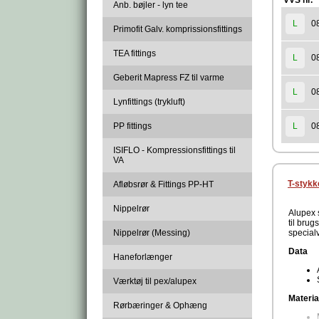
VVS nr.
Anb. bøjler - lyn tee
0
L
Primofit Galv. komprissionsfittings
TEA fittings
0
L
Geberit Mapress FZ til varme
0
L
Lynfittings (trykluft)
PP fittings
0
L
ISIFLO - Kompressionsfittings til
VA
T-stykk
Afløbsrør & Fittings PP-HT
Nippelrør
Alupex s
til brug
Nippelrør (Messing)
special
Data
Haneforlænger
Værktøj til pex/alupex
Materia
Rørbæringer & Ophæng