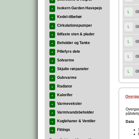
»
Isokern Garden Havepejs
»
0
L
Kedel-tilbehør
»
Cirkulationspumper
»
0
L
Ildfaste sten & plader
»
0
L
Beholder og Tanke
»
Pillefyrs dele
»
0
L
Solvarme
»
Skjulte rørpaneler
»
0
L
Gulvvarme
»
Radiator
»
Kalorifer
»
Overga
Varmeveksler
»
Overgan
Varmtvandsbeholder
»
pålideli
Kuglehaner & Ventiler
Data
»
Fittings
»