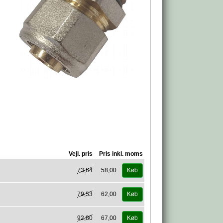
Vejl. pris
Pris inkl. moms
73,64
58,00
Køb
79,53
62,00
Køb
92,80
67,00
Køb