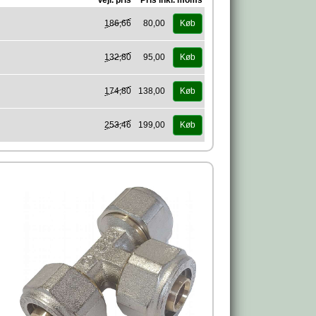
Vejl. pris
Pris inkl. moms
186,66
80,00
Køb
132,80
95,00
Køb
174,80
138,00
Køb
253,46
199,00
Køb