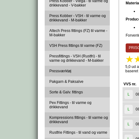
Press Kobber - Viega - til varme og
Materia
drikkevand - V-bakker
Press Kobber - VSH - til varme og
Produc
drikkevand - M-bakker
Altech Press fittings (FZ) til varme -
M-bakker
Forvente
VSH Press fittings til varme (FZ)
PRISG
Pressfittings - VSH (Rustfri) - til
varme og drikkevand - M-bakker
5,0 ud a
Pressværktøj
baseret
Pakgarn & Paksalve
VVS nr.
Sorte & Galv. fittings
0
L
Pex Fittings - til varme og
drikkevand
0
L
Kompressions fittings - til varme og
drikkevand
0
L
Rustfrie Fittings - til vand og varme