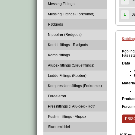
0
L
Messing Fittings
Messing Fittings (Forkromet)
0
L
Rødgods
Nippelrør (Rødgods)
Kobling
Kombi fittings - Rødgods
Kobling 
Kombi fittings
Fås i st
Data
Alupex fittings (Skruefittings)
Lodde Fittings (Kobber)
Materia
Kompressionsfittings (Forkromet)
Fordelerrør
Produc
Pressfittings til Alu-pex - Roth
Forvente
Push-in fittings - Alupex
PRISG
Skæremiddel