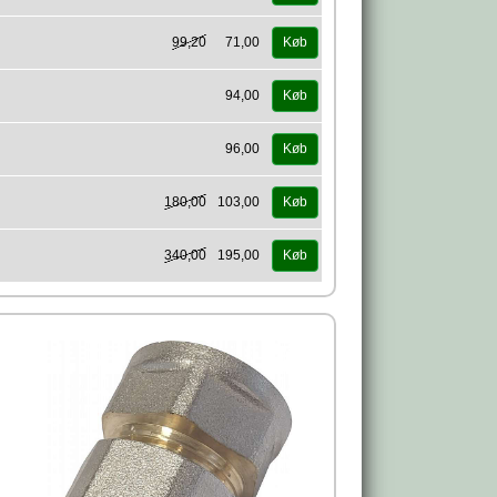
99,20
71,00
Køb
94,00
Køb
96,00
Køb
180,00
103,00
Køb
340,00
195,00
Køb