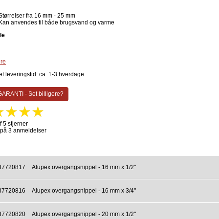
Størrelser fra 16 mm - 25 mm
Kan anvendes til både brugsvand og varme
le
ent
re
t leveringstid: ca. 1-3 hverdage
ARANTI - Set billigere?
f 5 stjerner
 på 3 anmeldelser
87720817
Alupex overgangsnippel - 16 mm x 1/2"
87720816
Alupex overgangsnippel - 16 mm x 3/4"
87720820
Alupex overgangsnippel - 20 mm x 1/2"