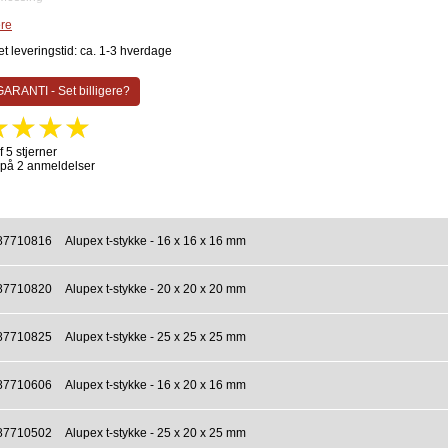
ent
re
t leveringstid: ca. 1-3 hverdage
ARANTI - Set billigere?
f 5 stjerner
 på 2 anmeldelser
87710816
Alupex t-stykke - 16 x 16 x 16 mm
87710820
Alupex t-stykke - 20 x 20 x 20 mm
87710825
Alupex t-stykke - 25 x 25 x 25 mm
87710606
Alupex t-stykke - 16 x 20 x 16 mm
87710502
Alupex t-stykke - 25 x 20 x 25 mm