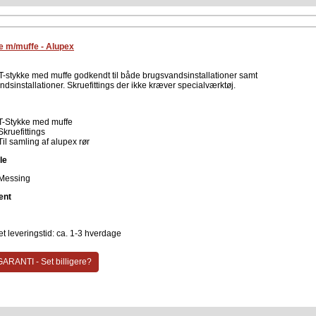
e m/muffe - Alupex
T-stykke med muffe godkendt til både brugsvandsinstallationer samt
dsinstallationer. Skruefittings der ikke kræver specialværktøj.
T-Stykke med muffe
Skruefittings
Til samling af alupex rør
le
Messing
ent
t leveringstid: ca. 1-3 hverdage
ARANTI - Set billigere?