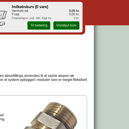
Indkøbskurv (
0 vare
)
Varekøb ialt
0,00 kr.
Fragt
0,00 kr.
Finasiering pr. mdr. inkl. fragt fra
0 kr.
Til betaling
Vis/skjul kurv
x skruefittings anvendes til at samle alupex rør.
s er et system opbygget i moduler som er meget fleksibelt
pel
ing.