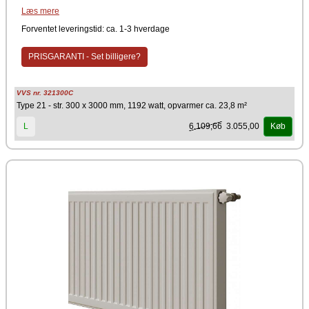
Godkendt
Læs mere
Panelradiatorer er produceret og godkendte efter den europæiske
standardnorm EN 442, hvorved de opfylder de gældende lovkrav om
Forventet leveringstid: ca. 1-3 hverdage
panelradiatorer, der installeres i central- & fjernvarmesystemer i
beboelsesejendomme.
PRISGARANTI - Set billigere?
NB: Brenner radiatore kan ikke afhentes hos os....
VVS nr. 321300C
Type 21 - str. 300 x 3000 mm, 1192 watt, opvarmer ca. 23,8 m²
6.109,66
3.055,00
L
Køb