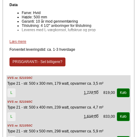
Data
Farve: Hvid
Højde: 500 mm
Garanti: 10 år mod gennemtæring
Tilslutning: 4 1/2" anboringer for tilslutning
Leveres med L-vægkonsol, luftskrue og prop
Robust radiator idobbeltpladet med 1 konvekter i smart og helt klassisk
Læs mere
moderne design. Leveres med hele
10 års garanti.
Forventet leveringstid: ca. 1-3 hverdage
Godkendt
Godkendte efter den europæiske standardnorm EN 442
PRISGARANTI - Set billigere?
Lever op til alle de gældende lovkrav om panelradiatorer, der
installeres i central- & fjernvarmesystemer i
beboelsesejendomme
VVS nr. 521030C
NB: Brenner radiatore kan ikke afhentes hos os....
Type 21 - str. 500 x 300 mm, 179 watt, opvarmer ca. 3,5 m²
1.772,50
819,00
L
Køb
VVS nr. 521040C
Type 21 - str. 500 x 400 mm, 239 watt, opvarmer ca. 4,7 m²
1.610,00
833,00
L
Køb
VVS nr. 521050C
Type 21 - str. 500 x 500 mm, 298 watt, opvarmer ca. 5,9 m²