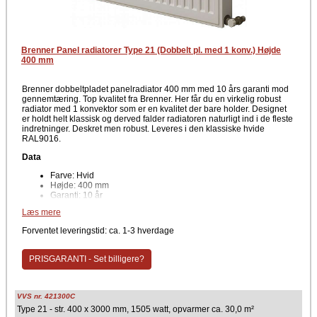
Brenner Panel radiatorer Type 21 (Dobbelt pl. med 1 konv.) Højde
400 mm
Brenner dobbeltpladet panelradiator 400 mm med 10 års garanti mod
gennemtæring. Top kvalitet fra Brenner. Her får du en virkelig robust
radiator med 1 konvektor som er en kvalitet der bare holder. Designet
er holdt helt klassisk og derved falder radiatoren naturligt ind i de fleste
indretninger. Deskret men robust. Leveres i den klassiske hvide
RAL9016.
Data
Farve: Hvid
Højde: 400 mm
Garanti: 10 år
Tilslutning: 4 1/2" anboringer for tilslutning
Læs mere
Leveres med L-vægkonsol, luftskrue og prop
Forventet leveringstid: ca. 1-3 hverdage
Godkendt
Brenner radiator Type 21 er godkendte efter den europæiske
PRISGARANTI - Set billigere?
standardnorm EN 442.
NB: Brenner radiatore kan ikke afhentes hos os....
VVS nr. 421300C
Type 21 - str. 400 x 3000 mm, 1505 watt, opvarmer ca. 30,0 m²