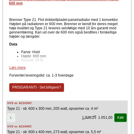
600 mm
Brenner Type 21. Flot dobbeltpladet panelradiator med 1 konvektor.
Højden på radiatoren er 600 mm. Brenner er kendt for deres meget
høje kvalitet og Type 21 leveres selvfølige med 10 års garanti mod
gennemtæring. Kan ud over de 600 mm også bestllles i forskellige
højder og længder.
Data
Farve: Hvid
Højde: 600 mm
Garanti: 10 år
Tilslutning: 4 1/2" anboringer for tilslutning
Læs mere
Leveres med L-vægkonsol, luftskrue og prop
Forventet leveringstid: ca. 1-3 hverdage
Hvid panelradiator i klassisk og flot esign. Brenner er kendt for
topkvalitet og der medfølger
10 års garanti mod gennemtæring.
PRISGARANTI - Set billigere?
Godkendt
Godkendte efter den europæiske standardnorm EN 442.
Lever op til gældende lovkrav om panelradiatorer, der
VVS nr. 621030C
installeres i central- & fjernvarmesystemer i
Type 21 - str. 600 x 300 mm, 205 watt, opvarmer ca. 4 m²
beboelsesejendomme
NB: Brenner radiatore kan ikke afhentes hos os....
1.926,25
1.051,00
L
Køb
VVS nr. 621040C
Type 21 - str. 600 x 400 mm, 273 watt, opvarmer ca. 5,5 m²