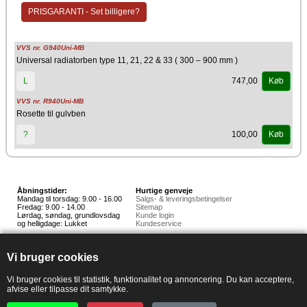
PRISGARANTI - Set billigere?
VVS nr. G940Uni-MB
Universal radiatorben type 11, 21, 22 & 33 ( 300 – 900 mm )
747,00
L
Køb
VVS nr. R940Uni-MB
Rosette til gulvben
100,00
?
Køb
Åbningstider:
Hurtige genveje
Mandag til torsdag: 9.00 - 16.00
Salgs- & leveringsbetingelser
Fredag: 9.00 - 14.00
Sitemap
Lørdag, søndag, grundlovsdag
Kunde login
og helligdage: Lukket
Kundeservice
Hedestoker ApS
Hunnerupvej 3, 6920 Videbæk
Vi bruger cookies
E-mail:
salg@hedestoker.dk
Cvr. nr: 34 60 73 70
PA:
Vi bruger cookies til statistik, funktionalitet og annoncering. Du kan acceptere,
afvise eller tilpasse dit samtykke.