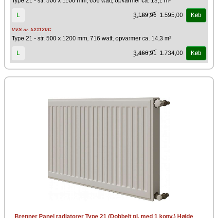
Type 21 - str. 500 x 1100 mm, 656 watt, opvarmer ca. 13,1 m²
3.189,96
1.595,00
L
Køb
VVS nr. 521120C
Type 21 - str. 500 x 1200 mm, 716 watt, opvarmer ca. 14,3 m²
3.466,91
1.734,00
L
Køb
Brenner Panel radiatorer Type 21 (Dobbelt pl. med 1 konv.) Højde