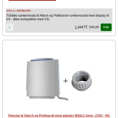
Producent
Pettinaroli
VVS nr. 403582392
Trådløs rumtermosta til Altech og Pettinaroli rumtermostat med display til
V4 - (Ikke kompatibel med V3)
1.324,71
540,00
L
Køb
Telestat til Altech og Pettinaroli med adapter M28x1,5mm -230V - NC