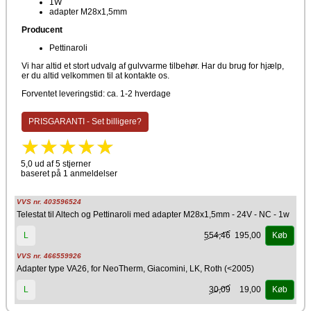
1W
adapter M28x1,5mm
Producent
Pettinaroli
Vi har altid et stort udvalg af gulvvarme tilbehør. Har du brug for hjælp,
er du altid velkommen til at kontakte os.
Forventet leveringstid: ca. 1-2 hverdage
PRISGARANTI - Set billigere?
5,0 ud af 5 stjerner
baseret på 1 anmeldelser
VVS nr. 403596524
Telestat til Altech og Pettinaroli med adapter M28x1,5mm - 24V - NC - 1w
554,46
195,00
L
Køb
VVS nr. 466559926
Adapter type VA26, for NeoTherm, Giacomini, LK, Roth (<2005)
30,09
19,00
L
Køb