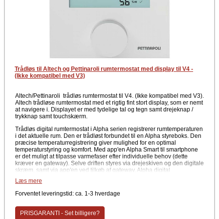
Trådløs til Altech og Pettinaroli rumtermostat med display til V4 -
(Ikke kompatibel med V3)
Altech/Pettinaroli trådløs rumtermostat til V4. (Ikke kompatibel med V3).
Altech trådløse rumtermostat med et rigtig fint stort display, som er nemt
at navigere i. Displayet er med tydelige tal og tegn samt drejeknap /
trykknap samt touchskærm.
Trådløs digital rumtermostat i Alpha serien registrerer rumtemperaturen
i det aktuelle rum. Den er trådløst forbundet til en Alpha styreboks. Den
præcise temperaturregistrering giver mulighed for en optimal
temperaturstyring og komfort. Med app'en Alpha Smart til smartphone
er det muligt at tilpasse varmefaser efter individuelle behov (dette
kræver en gateway). Selve driften styres via drejeskiven og den digitale
skræm, samt via app'en ved tilkøb af gateway. Alpha digital
rumtermostat kommer i et moderne design.
Læs mere
Data
Forventet leveringstid: ca. 1-3 hverdage
Trådløs rumtermostat m/display til V4 (Ikke kompatibel med V3)
230 V
PRISGARANTI - Set billigere?