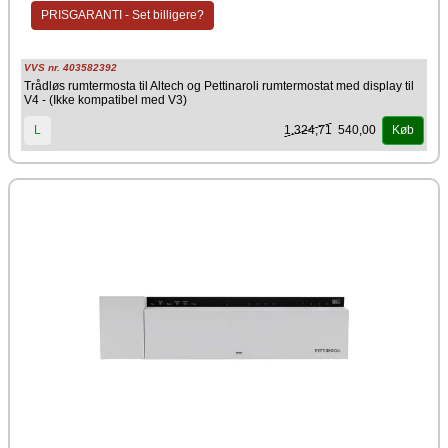
Hvid
PRISGARANTI - Set billigere?
Producent
Altech
VVS nr. 403582392
Trådløs rumtermosta til Altech og Pettinaroli rumtermostat med display til
V4 - (Ikke kompatibel med V3)
1.324,71
540,00
L
Køb