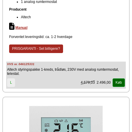
1 analog rumtermostat
Producent
Altech
Manual
Forventet leveringstid: ca. 1-2 hverdage
PRISGARANTI - Set billigere?
VVS nr. 046125331
Altech styringspakke 1-kreds, trådløs, 230V med analog rumtermostat,
telestat.
4.679,03
2.496,00
L
Køb