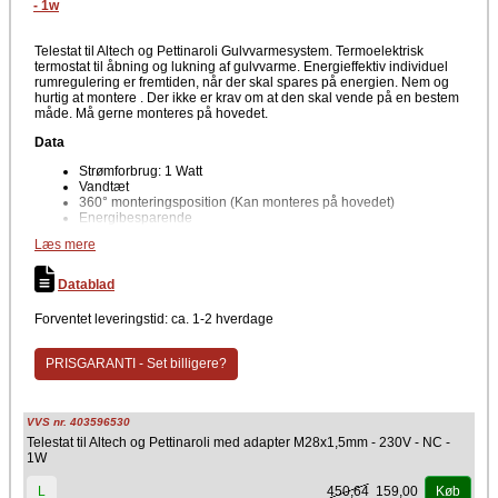
- 1w
Telestat til Altech og Pettinaroli Gulvvarmesystem. Termoelektrisk
termostat til åbning og lukning af gulvvarme. Energieffektiv individuel
rumregulering er fremtiden, når der skal spares på energien. Nem og
hurtig at montere . Der ikke er krav om at den skal vende på en bestem
måde. Må gerne monteres på hovedet.
Data
Strømforbrug: 1 Watt
Vandtæt
360° monteringsposition (Kan monteres på hovedet)
Energibesparende
Leveres inkl. adaptor
Læs mere
Enkel Klik-on-montering
First open funktion
Støjsvag og vedligeholdelsesfri
Datablad
Overspændingsbeskyttelsesgaranti
Forventet leveringstid: ca. 1-2 hverdage
OEM telestat 5 230V Standard er en termoelektrisk telestat.
PRISGARANTI - Set billigere?
VVS nr. 403596530
Telestat til Altech og Pettinaroli med adapter M28x1,5mm - 230V - NC -
1W
450,64
159,00
L
Køb