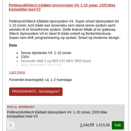
Pettinaroli/Altech trådløst styresystem V4. 1-10 zoner, 230V.Ikke
kompatibel med V3
Pettinaroli/Altech trådløst styresystem V4. Super smart styresystem for
1-10 zoner, som både kan anvendes som stand-alone-system samt
udvides til et SmartHome system. Dette kræver tilkøb af en gateway.
Altech styresystem V4 er ideel til både enkelt og flerfamilieshuse.
Super nem drift, programmering og opstart. Smart og moderne design.
Data
Sense styreboks V4. 1-10 zoner
230V
Anvender 868.3 og 869.525 MHz SRD band
(Ikke kompatibel med V3)
Læs mere
Ved SmartHome systemløsning kan man via en gratis app indstille og
overvåge system fra sin smartphone / tablet.
Forventet leveringstid: ca. 1-2 hverdage
Alpha gulvvarmesystemet er både nemt at installere og bruge, men det
er især det modulerende og åbne system, som gør det til noget helt
PRISGARANTI - Set billigere?
specielt. Systemet kan anvendes som et stand-alone system, men det
er også muligt at tilgå systemet fra smartphone eller tablet.
Via et gateway er det muligt at tilgå gulvvarmesystemet med den gratis
app Alpha Smart. Herfra kan gulvvarmesystemet indstilles og reguleres
VVS nr. 403582310
- også når man er på farten.
Pettinaroli/Altech trådløst styresystem V4. 1-10 zoner, 230V.Ikke
kompatibel med V3
Producent
Pettinaroli
3.741,50
1.615,00
L
Køb