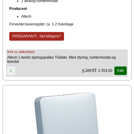
1 analog rumtermostat
Producent
Altech
Forventet leveringstid: ca. 1-2 hverdage
PRISGARANTI - Set billigere?
VVS nr. 046125321
Altech 1-kreds styringspakke Trådløs. Med styring, rumtermostat og
telestat
4.705,53
2.353,00
L
Køb