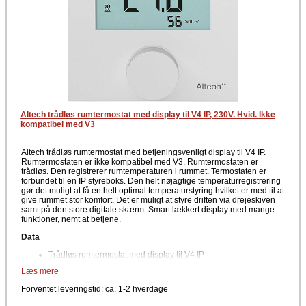
Altech trådløs rumtermostat med display til V4 IP, 230V. Hvid. Ikke
kompatibel med V3
Altech trådløs rumtermostat med betjeningsvenligt display til V4 IP.
Rumtermostaten er ikke kompatibel med V3. Rumtermostaten er
trådløs. Den registrerer rumtemperaturen i rummet. Termostaten er
forbundet til en IP styreboks. Den helt nøjagtige temperaturregistrering
gør det muligt at få en helt optimal temperaturstyring hvilket er med til at
give rummet stor komfort. Det er muligt at styre driften via drejeskiven
samt på den store digitale skærm. Smart lækkert display med mange
funktioner, nemt at betjene.
Data
Trådløs rumtermostat med display til V4 IP
230V
Læs mere
(Ikke kompatibel med V3)
Forventet leveringstid: ca. 1-2 hverdage
Farve