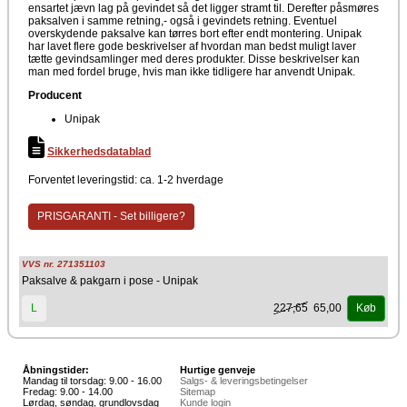
ensartet jævn lag på gevindet så det ligger stramt til. Derefter påsmøres
paksalven i samme retning,- også i gevindets retning. Eventuel
overskydende paksalve kan tørres bort efter endt montering. Unipak
har lavet flere gode beskrivelser af hvordan man bedst muligt laver
tætte gevindsamlinger med deres produkter. Disse beskrivelser kan
man med fordel bruge, hvis man ikke tidligere har anvendt Unipak.
Producent
Unipak
Sikkerhedsdatablad
Forventet leveringstid: ca. 1-2 hverdage
PRISGARANTI - Set billigere?
VVS nr. 271351103
Paksalve & pakgarn i pose - Unipak
227,65
65,00
L
Køb
Åbningstider:
Hurtige genveje
Mandag til torsdag: 9.00 - 16.00
Salgs- & leveringsbetingelser
Fredag: 9.00 - 14.00
Sitemap
Lørdag, søndag, grundlovsdag
Kunde login