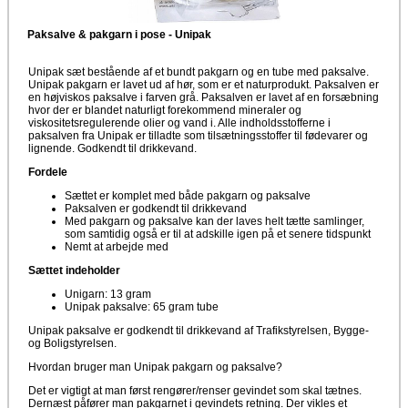
Paksalve & pakgarn i pose - Unipak
Unipak sæt bestående af et bundt pakgarn og en tube med paksalve.
Unipak pakgarn er lavet ud af hør, som er et naturprodukt. Paksalven er
en højviskos paksalve i farven grå. Paksalven er lavet af en forsæbning
hvor der er blandet naturligt forekommend mineraler og
viskositetsregulerende olier og vand i. Alle indholdsstofferne i
paksalven fra Unipak er tilladte som tilsætningsstoffer til fødevarer og
lignende. Godkendt til drikkevand.
Fordele
Sættet er komplet med både pakgarn og paksalve
Paksalven er godkendt til drikkevand
Med pakgarn og paksalve kan der laves helt tætte samlinger,
som samtidig også er til at adskille igen på et senere tidspunkt
Nemt at arbejde med
Sættet indeholder
Unigarn: 13 gram
Unipak paksalve: 65 gram tube
Unipak paksalve er godkendt til drikkevand af Trafikstyrelsen, Bygge-
og Boligstyrelsen.
Hvordan bruger man Unipak pakgarn og paksalve?
Det er vigtigt at man først rengører/renser gevindet som skal tætnes.
Dernæst påfører man pakgarnet i gevindets retning. Der vikles et