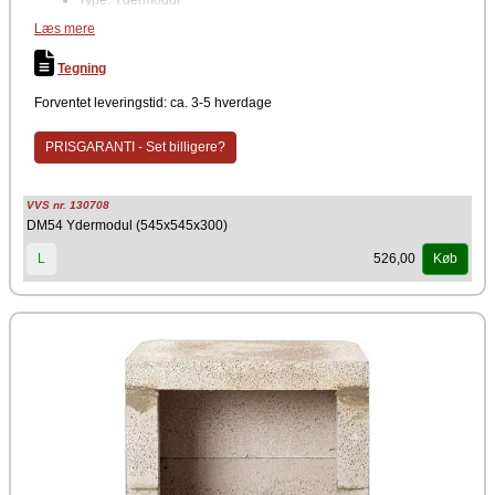
Type: Ydermodul
Materiale: Pimpsten (vulkansk letbeton)
Læs mere
Anvendelse: Skorstensopbygning
Egnet til: Udendørs brug
Tegning
Det er udviklet til udendørs brug og sikrer stabilitet, lang levetid og et
flot, ensartet udseende sammen med resten af pejsens konstruktion.
Forventet leveringstid: ca. 3-5 hverdage
Producent
PRISGARANTI - Set billigere?
Schiedel Isokern
VVS nr. 130708
DM54 Ydermodul (545x545x300)
526,00
L
Køb