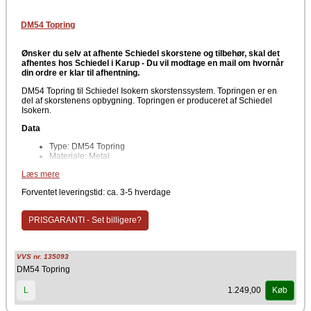
DM54 Topring
Ønsker du selv at afhente Schiedel skorstene og tilbehør, skal det
afhentes hos Schiedel i Karup -
Du vil modtage en mail om hvornår
din ordre er klar til afhentning.
DM54 Topring til Schiedel Isokern skorstenssystem. Topringen er en
del af skorstenens opbygning. Topringen er produceret af Schiedel
Isokern.
Data
Type: DM54 Topring
Materiale: Metal
Form: Rund
Læs mere
Producent
Forventet leveringstid: ca. 3-5 hverdage
Schiedel Isokern
PRISGARANTI - Set billigere?
VVS nr. 135093
DM54 Topring
1.249,00
L
Køb