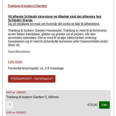
Fordele
Træfang til Isokern Garden
Lang levetid og høj varmebestandighed
Bevarer sit flotte og naturlige udseende over tid
Let konstruktion
Vil afhente Schiedel skorstene og tilbehør skal det afhentes hos
Nem montering
Schiedel i Karup.
Skaber et naturligt samlingsspot på terrassen eller i haven
Du vil modtage en mail om hvornår din ordre er klar til afhentning
.
Hyggelig atmosfære og behagelig varme
Træfang til Isokern Garden Havepejse. Træfang er med til at forhindrer,
Anvendelse
at der falder træstykker, gløder og gnister ud af pejsen, når den
Schiedel Isokern Garden XXL er en åben brændepejs til udendørs
anvendes udendørs. Det er med til at øge sikkerheden omkring
brug. Der må kun anvendes tørt brænde. Havepejsen egner sig særligt
havepejsen og er med til at beskytte terrassen eller haveområdet under
godt til større terrasser og haver, hvor den kan stå frit og skabe både
åben ild.
varme, lys og stemning. Konstruktionen i pimpsten gør den robust,
effektiv og næsten vedligeholdelsesfri, samtidig med at den udstråler et
Specifikationer
eksklusivt og klassisk udtryk.
Type: Træfang
Schiedel Isokern Garden XXL kombinerer naturlige materialer, dansk
Læs mere
Materiale: Metal
kvalitet og et tidløst design. En stor og elegant havepejs, der forlænger
Anvendelse: Sikkerhedsløsning til åbne brændepejse
sommeraftenerne og bringer varme, atmosfære og karakter til dit
Forventet leveringstid: ca. 3-5 hverdage
Egnet til: Udendørs brug
udendørs rum.
Vær opmærksom på at vælge det rigtige træfang til din havepejs.
Producent
PRISGARANTI - Set billigere?
Træfanget er udviklet til udendørs anvendelse og er med til at øge
Schiedel Isokern
sikkerhed ved brug af havepejsen. Træfanget har et fint og diskret
design, der passer til Garden pejsens stil.
VVS nr. 135245
Producent
Træfang til Isokern Garden S, 490mm
Schiedel Isokern
670,00
?
Køb
VVS nr. 151922