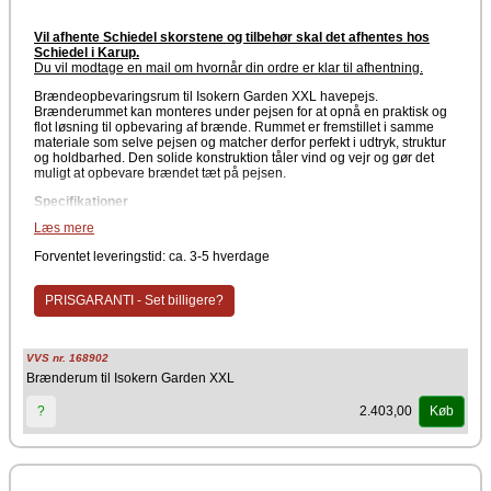
Vil afhente Schiedel skorstene og tilbehør skal det afhentes hos
Schiedel i Karup.
Du vil modtage en mail om hvornår din ordre er klar til afhentning
.
Brændeopbevaringsrum til Isokern Garden XXL havepejs.
Brænderummet kan monteres under pejsen for at opnå en praktisk og
flot løsning til opbevaring af brænde. Rummet er fremstillet i samme
materiale som selve pejsen og matcher derfor perfekt i udtryk, struktur
og holdbarhed. Den solide konstruktion tåler vind og vejr og gør det
muligt at opbevare brændet tæt på pejsen.
Specifikationer
Læs mere
Passer til: Isokern Garden XXL
Funktion: Opbevaring af brænde
Forventet leveringstid: ca. 3-5 hverdage
Placering: Monteres under pejsen
Tilkøb (Ikke inkluderet i standardpakken)
PRISGARANTI - Set billigere?
Fordele
Designet til perfekt pasform under Isokern Garden XXL
Fremstillet i pimpsten
VVS nr. 168902
Robust og vejrbestandig konstruktion til udendørs brug
Brænderum til Isokern Garden XXL
Holder brændet organiseret, tørt og lige ved hånden
Brændeopbevaringsrummet fuldender havepejsens allerede flotte
2.403,00
?
Køb
design og skaber et virkelig harmonisk helhedsindtryk, der både er
praktisk og æstetisk tiltalende.
Producent