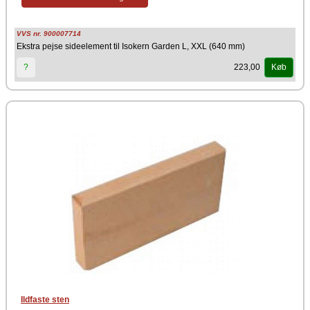
Sideelementet er udviklet til udendørs anvendelse og sikrer lang
holdbarhed, stabilitet og et ensartet udseende sammen med resten af
pejsens konstruktion.
VVS nr. 900007714
Ekstra pejse sideelement til Isokern Garden L, XXL (640 mm)
Producent
Schiedel Isokern
223,00
?
Køb
Ildfaste sten