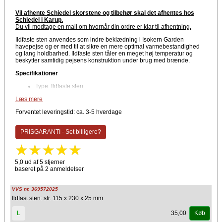
Vil afhente Schiedel skorstene og tilbehør skal det afhentes hos
Schiedel i Karup.
Du vil modtage en mail om hvornår din ordre er klar til afhentning
.
Ildfaste sten anvendes som indre beklædning i Isokern Garden
havepejse og er med til at sikre en mere optimal varmebestandighed
og lang holdbarhed. Ildfaste sten tåler en meget høj temperatur og
beskytter samtidig pejsens konstruktion under brug med brænde.
Specifikationer
Type: Ildfaste sten
Materiale: Varmebestandigt ildfast materiale
Læs mere
Anvendelse: Indre beklædning af Isokern Garden havepejs
Egnet til: Udendørs brug
Forventet leveringstid: ca. 3-5 hverdage
Passer til: Isokern Garden
Vælg den rigtige størrelse ildfast sten til pejsen herunder.
PRISGARANTI - Set billigere?
Producent
Schiedel Isokern
5,0 ud af 5 stjerner
baseret på 2 anmeldelser
VVS nr. 369572025
Ildfast sten: str. 115 x 230 x 25 mm
35,00
L
Køb