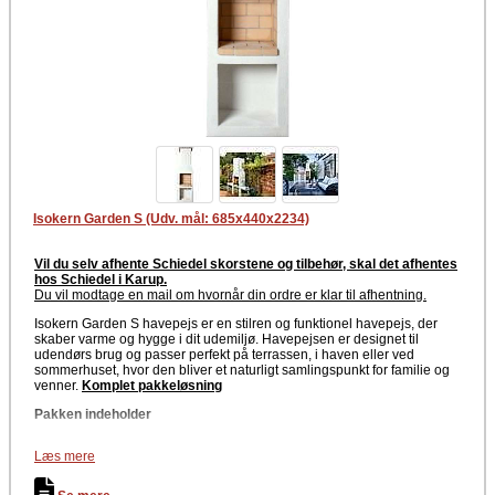
Isokern Garden S (Udv. mål: 685x440x2234)
Vil du selv afhente Schiedel skorstene og tilbehør, skal det afhentes
hos Schiedel i Karup.
Du vil modtage en mail om hvornår din ordre er klar til afhentning
.
Isokern Garden S havepejs er en stilren og funktionel havepejs, der
skaber varme og hygge i dit udemiljø. Havepejsen er designet til
udendørs brug og passer perfekt på terrassen, i haven eller ved
sommerhuset, hvor den bliver et naturligt samlingspunkt for familie og
venner.
Komplet pakkeløsning
Pakken indeholder
Moduler til Isokern Garden S
Læs mere
Ildfaste sten
Komplet skorsten m/afdækning
Lim til samling af pejs og skorsten