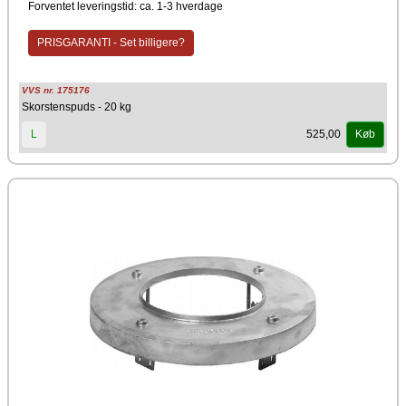
Forventet leveringstid: ca. 1-3 hverdage
Materiale
PRISGARANTI - Set billigere?
Lim
Producent
VVS nr. 175176
Schiedel
Skorstenspuds - 20 kg
525,00
L
Køb