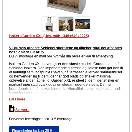
Fordele
Lang levetid og høj varmebestandighed
Bevarer sit flotte udseende over tid
Let konstruktion, der gør monteringen enkel
Ideel som samlingspunkt på terrassen eller i haven
Skaber hyggelig atmosfære og behagelig varme
Anvendelse
Isokern Garden XXL (Udv. mål: 1346x640x2225)
Schiedel Isokern Garden L anvendes som åben brændepejs (Kun til
udendørs brug og kun til tørt brænde). Den egner sig særligt godt til
terrasser og haver, hvor den kan stå frit og skabe både varme, lys og
Vil du selv afhente Schiedel skorstene og tilbehør, skal det afhentes
stemning. Pejsens konstruktion i pimpsten gør den robust, effektiv og
hos Schiedel i Karup.
med minimal vedligeholdelse.
Du vil modtage en mail om hvornår din ordre er klar til afhentning
.
Schiedel Isokern Garden L kombinerer naturlige materialer, dansk
Isokern Garden XXL havepejs er den største model i Garden-serien fra
kvalitet og tidløst design. En elegant og rummelig havepejs, der
Schiedel Isokern. Den imponerende størrelse og tidløse form gør den til
forlænger sommeraftenerne og bringer varme og atmosfære til dit
et naturligt samlingspunkt i haven, på terrassen eller ved sommerhuset
udendørs rum.
og henvender sig til dem, der har god plads og ønsker maksimal
oplevelse af den åbne ild. Garden XXL er ideel til dem, der ønsker en
Producent
markant men stadigvæk også en elegant udendørs pejs. Denne
brændepejs formår at kombinere funktionalitet, design og holdbarhed.
Schiedel Isokern
Komplet pakkeløsning
Læs mere
Pakken indeholder
Moduler til Isokern Garden XXL
Se mere
Ildfaste sten
Komplet skorsten m/afdækning
Forventet leveringstid: ca. 3-5 hverdage
Lim til samling af pejs og skorsten
Ildfast mørtel til ildfaste sten
Puds til afslutning
299
Finansiering fra kun
kr.