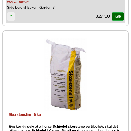
Sidebordet er udviklet til udendørs anvendelse og kombinerer
VVS nr. 168901
funktionalitet med et harmonisk og holdbart design, der passer perfekt
Side bord til Isokern Garden S
til pejsens stil. Udbyg din pejs med et sidebord og skab endnu mere
plads i dit uderum.
3.277,00
?
Køb
Producent
Schiedel Isokern
Skorstenslim - 5 kg
Ønsker du selv at afhente Schiedel skorstene og tilbehør, skal det
afhentes hos Schiedel i Karup -
Du vil modtage en mail om hvornår