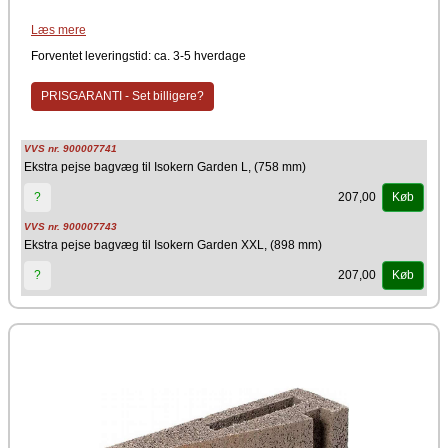
Type: Pejsebagvæg
Læs mere
Materiale: Pimpsten (vulkansk letbeton)
Anvendelse: Udskiftning eller udvidelse af pejsens bagvæg
Forventet leveringstid: ca. 3-5 hverdage
Egnet til: Udendørs brug
Passer til: Isokern Garden
PRISGARANTI - Set billigere?
Pejsebagvæggen er velegnet til udendørs brug. Materialet sikrer lang
holdbarhed, stabilitet og et flot, ensartet udseende sammen med resten
af pejsens konstruktion.
VVS nr. 900007741
Producent
Ekstra pejse bagvæg til Isokern Garden L, (758 mm)
Schiedel Isokern
207,00
?
Køb
VVS nr. 900007743
Ekstra pejse bagvæg til Isokern Garden XXL, (898 mm)
207,00
?
Køb