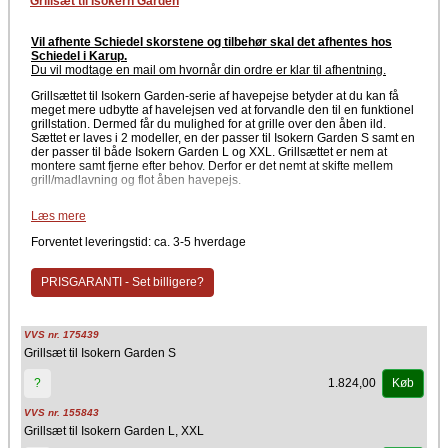
Grillsæt til Isokern Garden
Vil afhente Schiedel skorstene og tilbehør skal det afhentes hos
Schiedel i Karup.
Du vil modtage en mail om hvornår din ordre er klar til afhentning
.
Grillsættet til Isokern Garden-serie af havepejse betyder at du kan få
meget mere udbytte af havelejsen ved at forvandle den til en funktionel
grillstation. Dermed får du mulighed for at grille over den åben ild.
Sættet er laves i 2 modeller, en der passer til Isokern Garden S samt en
der passer til både Isokern Garden L og XXL. Grillsættet er nem at
montere samt fjerne efter behov. Derfor er det nemt at skifte mellem
grill/madlavning og flot åben havepejs.
Specifikationer
Læs mere
Type: Grillsæt
Forventet leveringstid: ca. 3-5 hverdage
Materiale: Metal
Anvendelse: Grill over åben ild i Isokern Garden
Egnet til: Udendørs brug
PRISGARANTI - Set billigere?
Grillsættet giver mulighed for fleksibel og hyggelig tilberedning af mad,
hvor man får en rigtig fin kombination mellem det klassiske udendørs
pejsedesign samt en smart og hyggelig madlavning over bål. Hvor
VVS nr. 175439
hyggeligt er det lige, at man kan sidde foran en stor havepejs og grille
Grillsæt til Isokern Garden S
sin aftensmad.
Husk at vælge det rigtige størrelse grillsæt herunder.
1.824,00
?
Køb
Producent
VVS nr. 155843
Grillsæt til Isokern Garden L, XXL
Schiedel Isokern