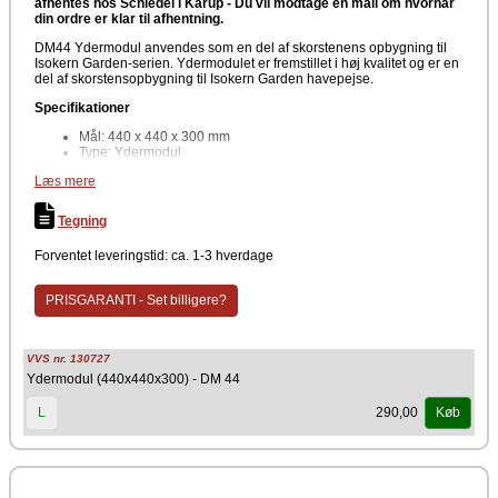
afhentes hos Schiedel i Karup - Du vil modtage en mail om hvornår
din ordre er klar til afhentning.
DM44 Ydermodul anvendes som en del af skorstenens opbygning til
Isokern Garden-serien. Ydermodulet er fremstillet i høj kvalitet og er en
del af skorstensopbygning til Isokern Garden havepejse.
Specifikationer
Mål: 440 x 440 x 300 mm
Type: Ydermodul
Materiale: Pimpsten (vulkansk letbeton)
Læs mere
Anvendelse: Skorstensopbygning til Isokern skorstensstem
Egnet til: Udendørs brug
Tegning
Det er udviklet til udendørs brug og sikrer stabilitet, lang levetid og et
flot, ensartet udseende sammen med resten af Schiedel
Forventet leveringstid: ca. 1-3 hverdage
skorstenskonstruktion.
Producent
PRISGARANTI - Set billigere?
Schiedel Isokern
VVS nr. 130727
Ydermodul (440x440x300) - DM 44
290,00
L
Køb