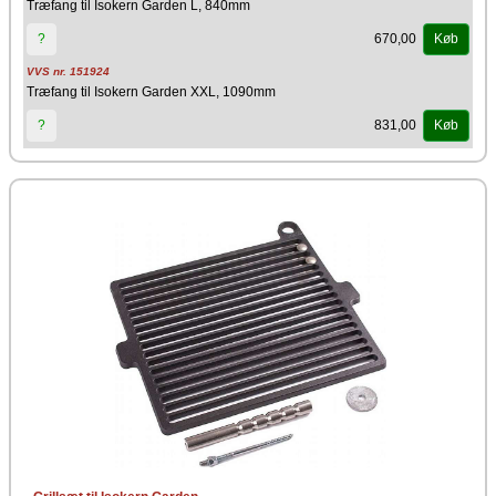
Træfang til Isokern Garden L, 840mm
670,00
?
Køb
VVS nr. 151924
Træfang til Isokern Garden XXL, 1090mm
831,00
?
Køb