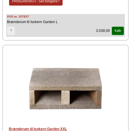
PRISGARANTI - Set billigere?
Passer til: Isokern Garden L
Funktion: Opbevaring af brænde
Placering: Monteres under pejsen
VVS nr. 157837
(Ikke inkluderet i standardpakken)
Brænderum til Isokern Garden L
Fordele
3.038,00
?
Køb
Designet til perfekt pasform under Isokern Garden L
Fremstillet i samme materiale som pejsen for et ensartet og
eksklusivt look
Robust konstruktion der tåler udendørs brug
Holder brændet tørt, organiseret og let tilgængeligt
Skaber et harmonisk og fuldendt udtryk omkring pejsen
Gør pejsen mere funktionel og praktisk i hverdagen
Brændeopbevaringsrummet til Isokern Garden L er det ideelle tilbehør
for dig, der ønsker både funktionalitet og et gennemført design i dit
udemiljø.
Producent
Schiedel Isokern
Brænderum til Isokern Garden XXL