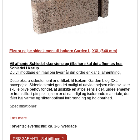
Ekstra pejse sideelement til Isokern Garden L, XXL (640 mm)
Vil afhente Schiedel skorstene og tilbehør skal det afhentes hos
Schiedel i Karup.
Du vil modtage en mail om hvornår din ordre er klar til afhentning
.
Dette ekstra sideelement er et tilkøb til Isokern Garden L og XXL
havepejse. Sideelementet gør det muligt at udvide pejsen eller hvis der
skulle blive behov for det, at udskifte en af pejsens sider. Sideelementet
er fremstillet i pimpsten, som er et naturligt og isolerende materiale, der
tåler høj varme og sikrer optimal forbrænding og holdbarhed.
Specifikationer
Type: Pejsesideelement
Læs mere
Mål: 640 mm
Materiale: Pimpsten (vulkansk letbeton)
Forventet leveringstid: ca. 3-5 hverdage
Anvendelse: Udskiftning eller udvidelse af pejsens sider
Egnet til: Udendørs brug
Passer til: Isokern Garden L og XXL
PRISGARANTI - Set billigere?