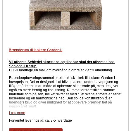
Brænderum til Isokern Garden L
Vil afhente Schiedel skorstene og tilbehør skal det afhentes hos
Schiedel i Karup.
Du vil modtage en mail om hvornår din ordre er klar til afhentning
.
Brændeopbevaringsrummet er et praktisk tilkøb til Isokern Garden L
havepejsen. Det er designet til at blive placeret under havepejsen og
tilføjer både en smart måde at opbevare sit brænde på, men det giver
også en mere færdig og flot løsning. Rummet er fremstillet i samme
materiale som pejsen, hvilket sikrer er med til at skabe et mere ensartet
udseende og en harmonisk helhed. Den solide konstruktion tåler
udendørs brug og giver mulighed for at opbevare brændet tæt på
pejsen året rundt.
Læs mere
Ud over sin praktiske funktion fuldender brændeopbevaringsrummet
pejsens design og giver et elegant og afbalanceret udtryk på terrassen
Forventet leveringstid: ca. 3-5 hverdage
eller i haven.
Specifikationer