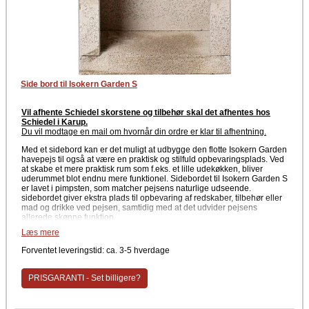
Side bord til Isokern Garden S
Vil afhente Schiedel skorstene og tilbehør skal det afhentes hos
Schiedel i Karup.
Du vil modtage en mail om hvornår din ordre er klar til afhentning
.
Med et sidebord kan er det muligt at udbygge den flotte Isokern Garden
havepejs til også at være en praktisk og stilfuld opbevaringsplads. Ved
at skabe et mere praktisk rum som f.eks. et lille udekøkken, bliver
uderummet blot endnu mere funktionel. Sidebordet til Isokern Garden S
er lavet i pimpsten, som matcher pejsens naturlige udseende.
sidebordet giver ekstra plads til opbevaring af redskaber, tilbehør eller
mad og drikke ved pejsen, samtidig med at det udvider pejsens
allerede skønne funktion.
Læs mere
Specifikationer
Forventet leveringstid: ca. 3-5 hverdage
Type: Sidebord
Materiale: Pimpsten (vulkansk letbeton)
Anvendelse: Ekstra arbejds og opbevaringsplads ved pejsen
PRISGARANTI - Set billigere?
Egnet til: Udendørs brug
Passer til: Isokern Garden S