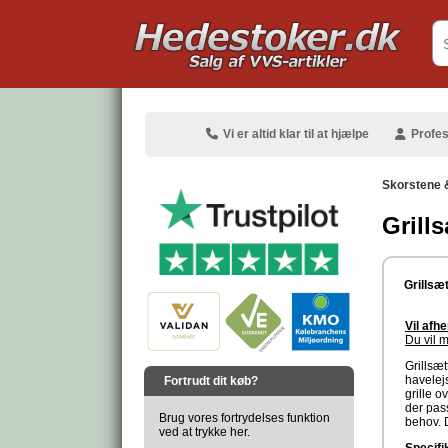
.
Vi er altid klar til at hjælpe
Profes
Skorstene 
Grill
.
Grillsæ
Vil afh
Du vil m
.
Grillsæt
havelejs
Fortrudt dit køb?
grille o
der pass
Brug vores fortrydelses funktion
behov. D
ved at trykke her.