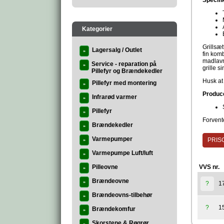
Specifi
Kategorier
Grillsæt
Lagersalg / Outlet
»
fin kom
madlavn
Service - reparation på
»
grille s
Pillefyr og Brændekedler
Husk at 
Pillefyr med montering
»
Produc
Infrarød varmer
»
Pillefyr
»
Forvente
Brændekedler
»
Varmepumper
PRISG
»
Varmepumpe Luft/luft
»
Pilleovne
VVS nr.
»
Brændeovne
»
1
?
Brændeovns-tilbehør
»
1
?
Brændekomfur
»
Skorstene & Røgrør