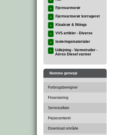
»
Fjernvarmerør
»
Fjernvarmerør korrugeret
»
Kloakrør & fittings
»
VVS artikler - Diverse
»
Isoleringsmaterialer
»
Udlejning - Varmetrailer -
»
Airrex Diesel varmer
Nemme genveje
Forbrugsberegner
Finansiering
Serviceaftale
Pejsecenteret
Download område