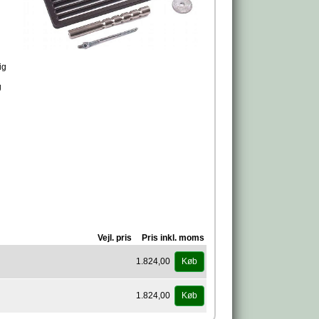
ig
g
Vejl. pris
Pris inkl. moms
1.824,00
Køb
1.824,00
Køb