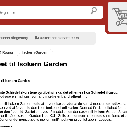
sionel rådgivning
Udkørende serviceteam
& Røgrør
Isokern Garden
sæt til Isokern Garden
t til Isokern Garden
ente Schiedel skorstene og tilbehør skal det afhentes hos Schiedel i Karup.
odtage en mail om hvornår din ordre er klar til afhentning
.
tet til Isokern Garden-serie af havepejse betyder at du kan få meget mere udbytte a
en ved at forvandle den til en funktionel grillstation. Dermed får du mulighed for at
ver den åben ild. Sættet er laves i 2 modeller, en der passer til Isokern Garden S sa
er til både Isokern Garden L og XXL. Grillsættet er nem at montere samt fjerne efte
erfor er det nemt at skifte mellem grill/madlavning og flot åben havepejs.