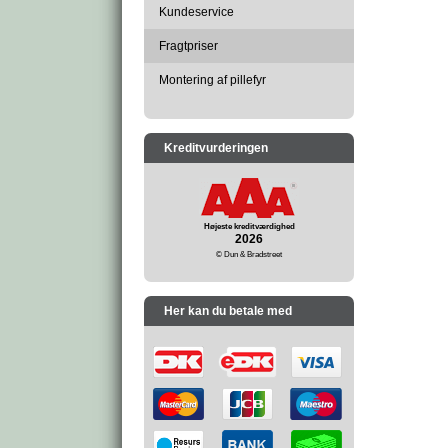
Kundeservice
Fragtpriser
Montering af pillefyr
Kreditvurderingen
Højeste kreditværdighed
2026
© Dun & Bradstreet
Her kan du betale med