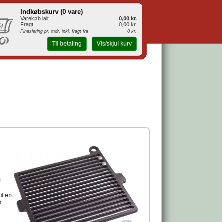
Indkøbskurv (
0 vare
)
Varekøb ialt
0,00 kr.
Fragt
0,00 kr.
Finasiering pr. mdr. inkl. fragt fra
0 kr.
Til betaling
Vis/skjul kurv
f
mt en
r