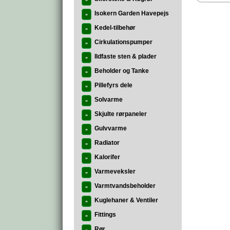
»
Isokern Garden Havepejs
»
Kedel-tilbehør
»
Cirkulationspumper
»
Ildfaste sten & plader
»
Beholder og Tanke
»
Pillefyrs dele
»
Solvarme
»
Skjulte rørpaneler
»
Gulvvarme
»
Radiator
»
Kalorifer
»
Varmeveksler
»
Varmtvandsbeholder
»
Kuglehaner & Ventiler
»
Fittings
»
Rør