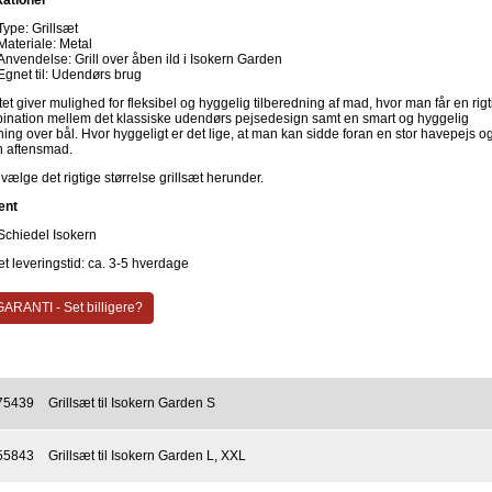
kationer
Type: Grillsæt
Materiale: Metal
Anvendelse: Grill over åben ild i Isokern Garden
Egnet til: Udendørs brug
tet giver mulighed for fleksibel og hyggelig tilberedning af mad, hvor man får en rigt
bination mellem det klassiske udendørs pejsedesign samt en smart og hyggelig
ing over bål. Hvor hyggeligt er det lige, at man kan sidde foran en stor havepejs o
in aftensmad.
vælge det rigtige størrelse grillsæt herunder.
ent
Schiedel Isokern
t leveringstid: ca. 3-5 hverdage
ARANTI - Set billigere?
75439
Grillsæt til Isokern Garden S
55843
Grillsæt til Isokern Garden L, XXL