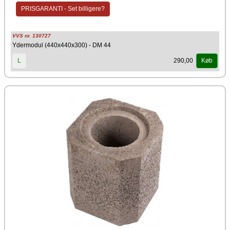
Producent
PRISGARANTI - Set billigere?
Schiedel Isokern
VVS nr. 130727
Ydermodul (440x440x300) - DM 44
290,00
L
Køb