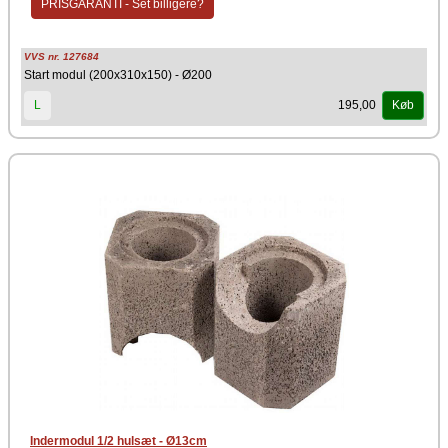
PRISGARANTI - Set billigere?
VVS nr. 127684
Start modul (200x310x150) - Ø200
195,00
L
Køb
Indermodul 1/2 hulsæt - Ø13cm