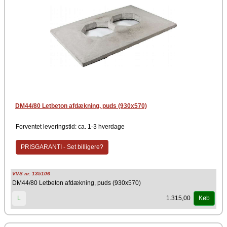
DM44/80 Letbeton afdækning, puds (930x570)
Forventet leveringstid: ca. 1-3 hverdage
PRISGARANTI - Set billigere?
VVS nr. 135106
DM44/80 Letbeton afdækning, puds (930x570)
1.315,00
L
Køb