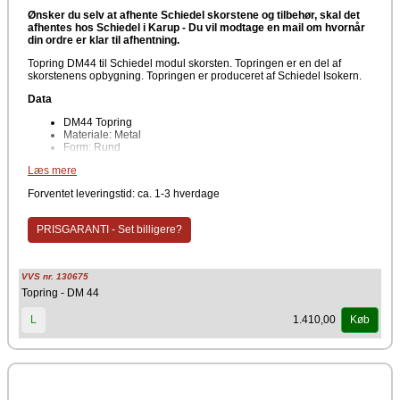
Ønsker du selv at afhente Schiedel skorstene og tilbehør, skal det
afhentes hos Schiedel i Karup -
Du vil modtage en mail om hvornår
din ordre er klar til afhentning.
Topring DM44 til Schiedel modul skorsten. Topringen er en del af
skorstenens opbygning. Topringen er produceret af Schiedel Isokern.
Data
DM44 Topring
Materiale: Metal
Form: Rund
Producent
Læs mere
Forventet leveringstid: ca. 1-3 hverdage
Schiedel Isokern
PRISGARANTI - Set billigere?
VVS nr. 130675
Topring - DM 44
1.410,00
L
Køb