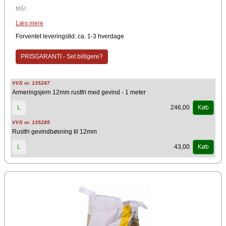
Mål
Ø 12 mm
Læs mere
Længde: 1 meter
Forventet leveringstid: ca. 1-3 hverdage
Materiale
Rustfri
PRISGARANTI - Set billigere?
Producent
Schiedel
VVS nr. 135287
Armeringsjern 12mm rustfri med gevind - 1 meter
246,00
L
Køb
VVS nr. 135285
Rustfri gevindbøsning til 12mm
43,00
L
Køb