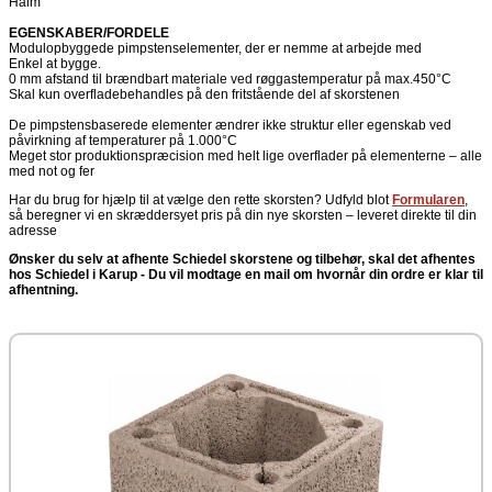
Halm
EGENSKABER/FORDELE
Modulopbyggede pimpstenselementer, der er nemme at arbejde med
Enkel at bygge.
0 mm afstand til brændbart materiale ved røggastemperatur på max.450°C
Skal kun overfladebehandles på den fritstående del af skorstenen
De pimpstensbaserede elementer ændrer ikke struktur eller egenskab ved
påvirkning af temperaturer på 1.000°C
Meget stor produktionspræcision med helt lige overflader på elementerne – alle
med not og fer
Har du brug for hjælp til at vælge den rette skorsten? Udfyld blot
Formularen
,
så beregner vi en skræddersyet pris på din nye skorsten – leveret direkte til din
adresse
Ønsker du selv at afhente Schiedel skorstene og tilbehør, skal det afhentes
hos Schiedel i Karup -
Du vil modtage en mail om hvornår din ordre er klar til
afhentning.