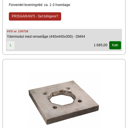
Forventet leveringstid: ca. 1-3 hverdage
PRISGARANTI - Set billigere?
VVS nr. 130726
Ydermodul med renselåge (440x440x300) - DM44
1.685,00
L
Køb