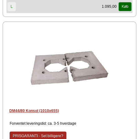
1.095,00
L
Køb
DM44/80 Konsol (1010x655)
Forventet leveringstid: ca. 3-5 hverdage
PRISGARANTI - Set billigere?