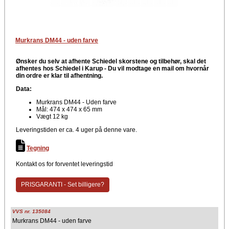
Murkrans DM44 - uden farve
Ønsker du selv at afhente Schiedel skorstene og tilbehør, skal det
afhentes hos Schiedel i Karup -
Du vil modtage en mail om hvornår
din ordre er klar til afhentning.
Data:
Murkrans DM44 - Uden farve
Mål: 474 x 474 x 65 mm
Vægt 12 kg
Leveringstiden er ca. 4 uger på denne vare.
Tegning
Kontakt os for forventet leveringstid
PRISGARANTI - Set billigere?
VVS nr. 135084
Murkrans DM44 - uden farve