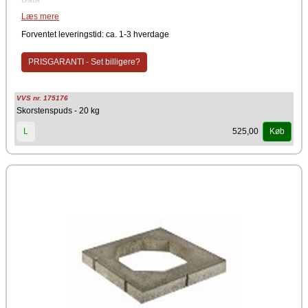
Data
Læs mere
Skorstenspuds
Til Schiedel skorsten og isokern
Forventet leveringstid: ca. 1-3 hverdage
Materiale
PRISGARANTI - Set billigere?
Lim
Producent
VVS nr. 175176
Schiedel
Skorstenspuds - 20 kg
525,00
L
Køb