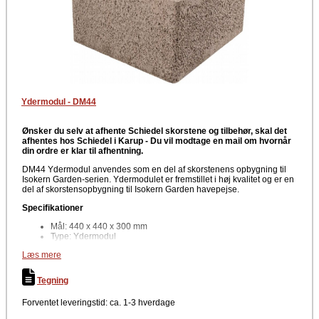
Ydermodul - DM44
Ønsker du selv at afhente Schiedel skorstene og tilbehør, skal det
afhentes hos Schiedel i Karup - Du vil modtage en mail om hvornår
din ordre er klar til afhentning.
DM44 Ydermodul anvendes som en del af skorstenens opbygning til
Isokern Garden-serien. Ydermodulet er fremstillet i høj kvalitet og er en
del af skorstensopbygning til Isokern Garden havepejse.
Specifikationer
Mål: 440 x 440 x 300 mm
Type: Ydermodul
Materiale: Pimpsten (vulkansk letbeton)
Læs mere
Anvendelse: Skorstensopbygning til Isokern skorstensstem
Egnet til: Udendørs brug
Tegning
Det er udviklet til udendørs brug og sikrer stabilitet, lang levetid og et
flot, ensartet udseende sammen med resten af Schiedel
Forventet leveringstid: ca. 1-3 hverdage
skorstenskonstruktion.