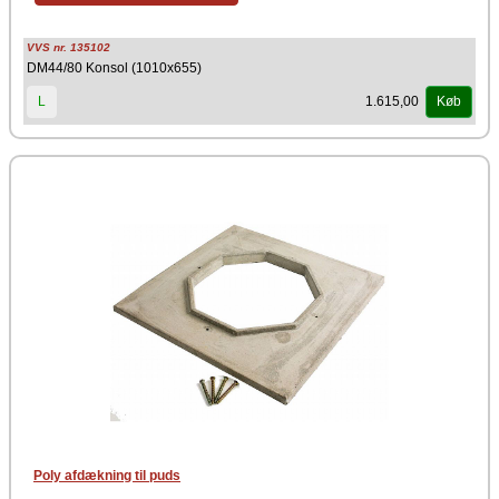
VVS nr. 135102
DM44/80 Konsol (1010x655)
1.615,00
L
Køb
Poly afdækning til puds