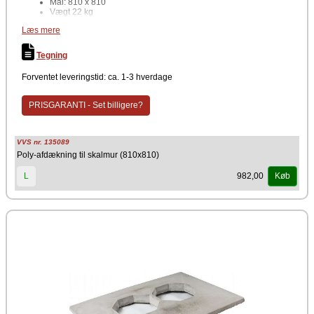
Mål: 810 x 810
Vægt 22 kg
Producent
Læs mere
Schiedel
Tegning
Forventet leveringstid: ca. 1-3 hverdage
PRISGARANTI - Set billigere?
VVS nr. 135089
Poly-afdækning til skalmur (810x810)
982,00
L
Køb