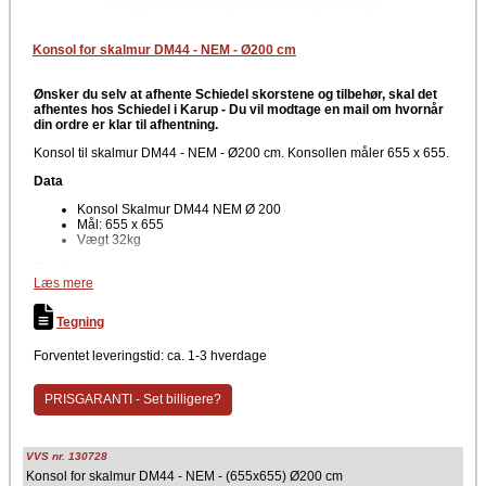
Konsol for skalmur DM44 - NEM - Ø200 cm
Ønsker du selv at afhente Schiedel skorstene og tilbehør, skal det
afhentes hos Schiedel i Karup -
Du vil modtage en mail om hvornår
din ordre er klar til afhentning.
Konsol til skalmur DM44 - NEM - Ø200 cm. Konsollen måler 655 x 655.
Data
Konsol Skalmur DM44 NEM Ø 200
Mål: 655 x 655
Vægt 32kg
Producent
Læs mere
Schiedel
Tegning
Forventet leveringstid: ca. 1-3 hverdage
PRISGARANTI - Set billigere?
VVS nr. 130728
Konsol for skalmur DM44 - NEM - (655x655) Ø200 cm