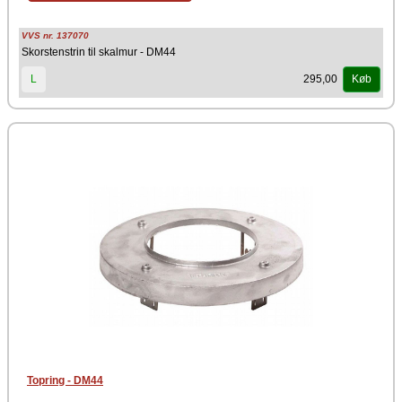
VVS nr. 137070
Skorstenstrin til skalmur - DM44
295,00
L
Køb
Topring - DM44