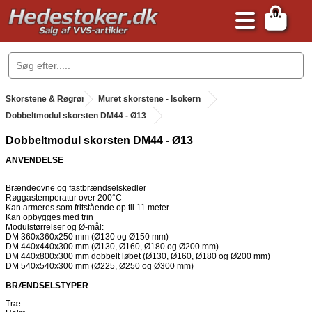
0
.
Skorstene & Røgrør
.
Muret skorstene - Isokern
.
Dobbeltmodul skorsten DM44 - Ø13
Dobbeltmodul skorsten DM44 - Ø13
ANVENDELSE
Brændeovne og fastbrændselskedler
Røggastemperatur over 200°C
Kan armeres som fritstående op til 11 meter
Kan opbygges med trin
Modulstørrelser og Ø-mål:
DM 360x360x250 mm (Ø130 og Ø150 mm)
DM 440x440x300 mm (Ø130, Ø160, Ø180 og Ø200 mm)
DM 440x800x300 mm dobbelt løbet (Ø130, Ø160, Ø180 og Ø200 mm)
DM 540x540x300 mm (Ø225, Ø250 og Ø300 mm)
BRÆNDSELSTYPER
Træ