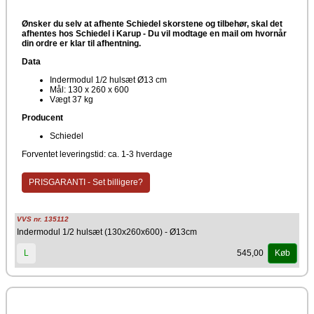
Ønsker du selv at afhente Schiedel skorstene og tilbehør, skal det
afhentes hos Schiedel i Karup -
Du vil modtage en mail om hvornår
din ordre er klar til afhentning.
Data
Indermodul 1/2 hulsæt Ø13 cm
Mål: 130 x 260 x 600
Vægt 37 kg
Producent
Schiedel
Forventet leveringstid: ca. 1-3 hverdage
PRISGARANTI - Set billigere?
VVS nr. 135112
Indermodul 1/2 hulsæt (130x260x600) - Ø13cm
545,00
L
Køb