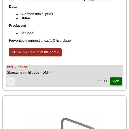
Data
Skorstenstrin til puds
DM44
Producent
Schiedel
Forventet leveringstid: ca. 1-3 hverdage
PRISGARANTI - Set billigere?
VVS nr. 133284
Skorstenstrin til puds - DM44
255,00
L
Køb