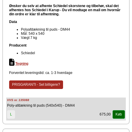
Ønsker du selv at afhente Schiedel skorstene og tilbehør, skal det
afhentes hos Schiedel i Karup -
Du vil modtage en mail om hvornår
din ordre er klar til afhentning.
Data
Polyafdækning til puds - DM44
Mål: 540 x 540
Vægt 7 kg
Producent
Schiedel
Tegning
Forventet leveringstid: ca. 1-3 hverdage
PRISGARANTI - Set billigere?
VVS nr. 135088
Poly-afdækning til puds (540x540) - DM44
675,00
L
Køb