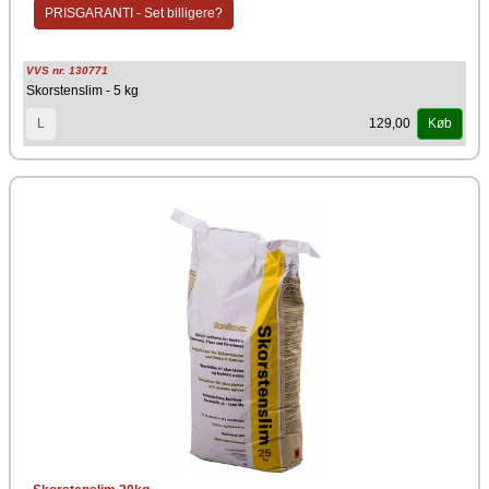
Schiedel
PRISGARANTI - Set billigere?
VVS nr. 130771
Skorstenslim - 5 kg
129,00
L
Køb