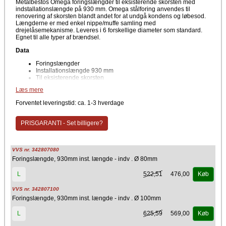
Metalbestos Omega foringslængder til eksisterende skorsten med
indstallationslængde på 930 mm. Omega stålforing anvendes til
renovering af skorsten blandt andet for at undgå kondens og løbesod.
Længderne er med enkel nippe/muffe samling med
drejelåsemekanisme. Leveres i 6 forskellige diameter som standard.
Egnet til alle typer af brændsel.
Data
Foringslængder
Installationslængde 930 mm
Til eksisterende skorsten
Læs mere
Hurtigere og mere enkel samling blot ved at skyde delene sammen og
dreje dem imod hinanden. Man kan samle Omega stålforing til lige
Forventet leveringstid: ca. 1-3 hverdage
netop den totalhøjde man ønsker. Omega stålforing kan anvendes som
foring i alle typer eksisterende skorstene og røgkanaler.
PRISGARANTI - Set billigere?
Materiale
Stål
VVS nr. 342807080
Producent
Foringslængde, 930mm inst. længde - indv . Ø 80mm
Kierulff A/S - Metalbestos
522,51
476,00
L
Køb
VVS nr. 342807100
Foringslængde, 930mm inst. længde - indv . Ø 100mm
625,59
569,00
L
Køb