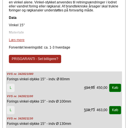
en vinkel alene. Vinkel-stykket anvendes til retningsændringer i lodret
eller vandret foring eller røgkanal. Af brandtekniske årsager skal trukne
foringer og røgkanaler understøttes på forsvarlig måde.
Data
Vinkel 15°
Materiale
Læs mere
Stål
Producent
Forventet leveringstid: ca. 1-3 hverdage
Kierulff A/S - Metalbestos
PRISGARANTI - Set billigere?
VVS nr. 342821080
Forings vinkel-stykke 15° - indv. Ø 80mm
494,98
450,00
L
Køb
VVS nr. 342821100
Forings vinkel-stykke 15° - indv Ø 100mm
508,73
463,00
L
Køb
VVS nr. 342821130
Forings vinkel-stykke 15° - indv Ø 130mm