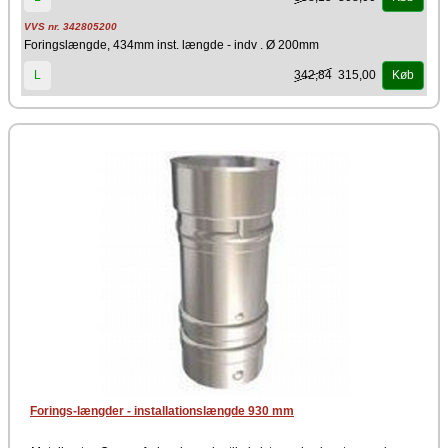
VVS nr. 342805200
Foringslængde, 434mm inst. længde - indv . Ø 200mm
342,84
315,00
L
Køb
Forings-længder - installationslængde 930 mm