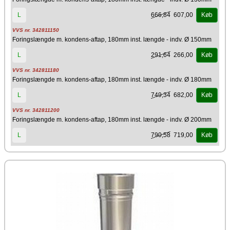
666,84
607,00
L
Køb
VVS nr. 342811150
Foringslængde m. kondens-aftap, 180mm inst. længde - indv. Ø 150mm
291,64
266,00
L
Køb
VVS nr. 342811180
Foringslængde m. kondens-aftap, 180mm inst. længde - indv. Ø 180mm
749,34
682,00
L
Køb
VVS nr. 342811200
Foringslængde m. kondens-aftap, 180mm inst. længde - indv. Ø 200mm
790,58
719,00
L
Køb