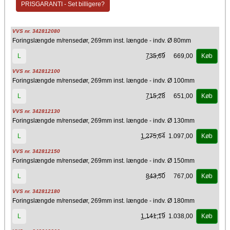
PRISGARANTI - Set billigere?
Ø200 mm = 370 mm
Hurtigere og mere enkel samling blot ved at skyde delene sammen og
dreje dem imod hinanden. Man kan samle Omega stålforing til lige
VVS nr. 342812080
netop den totalhøjde man ønsker. Omega stålforing kan anvendes som
Foringslængde m/rensedør, 269mm inst. længde - indv. Ø 80mm
foring i alle typer eksisterende skorstene og røgkanaler. Egnet til alle
typer af brændsel.
735,69
669,00
L
Køb
Materiale
VVS nr. 342812100
Stål
Foringslængde m/rensedør, 269mm inst. længde - indv. Ø 100mm
Producent
715,28
651,00
L
Køb
Kierulff A/S - Metalbestos
VVS nr. 342812130
Foringslængde m/rensedør, 269mm inst. længde - indv. Ø 130mm
1.275,64
1.097,00
L
Køb
VVS nr. 342812150
Foringslængde m/rensedør, 269mm inst. længde - indv. Ø 150mm
843,50
767,00
L
Køb
VVS nr. 342812180
Foringslængde m/rensedør, 269mm inst. længde - indv. Ø 180mm
1.141,19
1.038,00
L
Køb