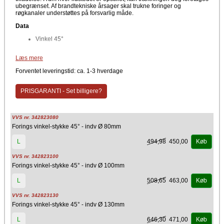
ubegrænset. Af brandtekniske årsager skal trukne foringer og
røgkanaler understøttes på forsvarlig måde.
Data
Vinkel 45°
Materiale
Læs mere
Stål
Forventet leveringstid: ca. 1-3 hverdage
Producent
Kierulff A/S - Metalbestos
PRISGARANTI - Set billigere?
VVS nr. 342823080
Forings vinkel-stykke 45° - indv Ø 80mm
494,98
450,00
L
Køb
VVS nr. 342823100
Forings vinkel-stykke 45° - indv Ø 100mm
508,65
463,00
L
Køb
VVS nr. 342823130
Forings vinkel-stykke 45° - indv Ø 130mm
646,30
471,00
L
Køb