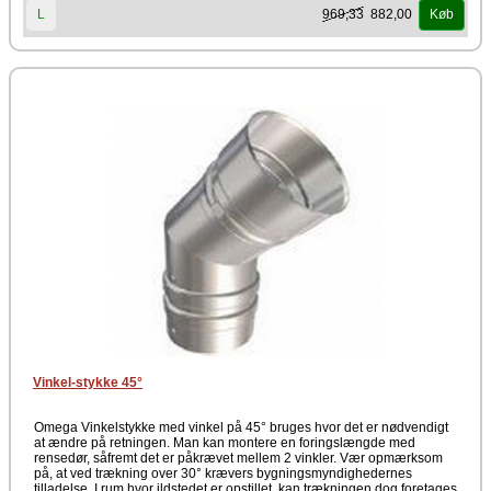
969,33
882,00
L
Køb
Vinkel-stykke 45°
Omega Vinkelstykke med vinkel på 45° bruges hvor det er nødvendigt
at ændre på retningen. Man kan montere en foringslængde med
rensedør, såfremt det er påkrævet mellem 2 vinkler. Vær opmærksom
på, at ved trækning over 30° krævers bygningsmyndighedernes
tilladelse. I rum hvor ildstedet er opstillet, kan trækningen dog foretages