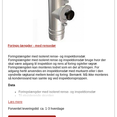
Forings-længder - med rensedør
Foringslængder med isoleret rense- og inspektionsdør.
Foringslængder med isoleret rense og inspektionsdør bruge hvor der
skal være adgang til inspektion og rens af foring og/eller røgrør.
Foringslængden kan monteres lodret som en del af foringen. For
adgang hertil anvendes en inspektionsdør med murkarm eller i den
vandrette røgkanal mellem kedel og foring. Bemærk: Må ikke monteres
så kondensvand kan samle sig ved inspektionsproppen.
Data
Foringslængder med isoleret rense- og inspektionsdør
Til eksisterende skorsten
Læs mere
Installationslængde
Forventet leveringstid: ca. 1-3 hverdage
Ø80-Ø100 mm = 269 mm
Ø130-Ø150 mm = 320 mm
Ø180 mm = 350 mm