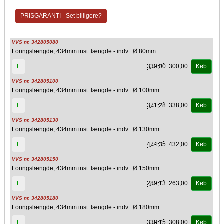
Materiale
PRISGARANTI - Set billigere?
Stål
Producent
VVS nr. 342805080
Kierulff A/S - Metalbestos
Foringslængde, 434mm inst. længde - indv . Ø 80mm
330,00
300,00
L
Køb
VVS nr. 342805100
Foringslængde, 434mm inst. længde - indv . Ø 100mm
371,28
338,00
L
Køb
VVS nr. 342805130
Foringslængde, 434mm inst. længde - indv . Ø 130mm
474,35
432,00
L
Køb
VVS nr. 342805150
Foringslængde, 434mm inst. længde - indv . Ø 150mm
289,13
263,00
L
Køb
VVS nr. 342805180
Foringslængde, 434mm inst. længde - indv . Ø 180mm
338,15
308,00
L
Køb