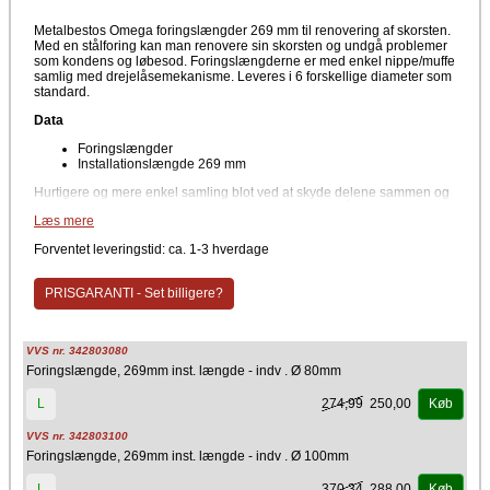
Metalbestos Omega foringslængder 269 mm til renovering af skorsten.
Med en stålforing kan man renovere sin skorsten og undgå problemer
som kondens og løbesod. Foringslængderne er med enkel nippe/muffe
samlig med drejelåsemekanisme. Leveres i 6 forskellige diameter som
standard.
Data
Foringslængder
Installationslængde 269 mm
Hurtigere og mere enkel samling blot ved at skyde delene sammen og
dreje dem imod hinanden. Man kan samle Omega stålforing til lige
Læs mere
netop den totalhøjde man ønsker.
Forventet leveringstid: ca. 1-3 hverdage
Materiale
Stål
PRISGARANTI - Set billigere?
Producent
Kierulff A/S - Metalbestos
VVS nr. 342803080
Foringslængde, 269mm inst. længde - indv . Ø 80mm
274,99
250,00
L
Køb
VVS nr. 342803100
Foringslængde, 269mm inst. længde - indv . Ø 100mm
370,34
288,00
L
Køb