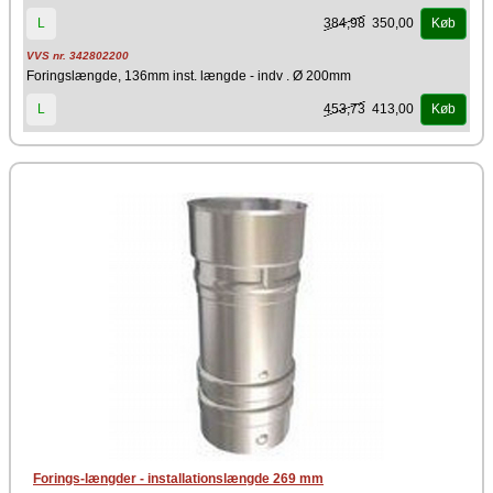
384,98
350,00
L
Køb
VVS nr. 342802200
Foringslængde, 136mm inst. længde - indv . Ø 200mm
453,73
413,00
L
Køb
Forings-længder - installationslængde 269 mm