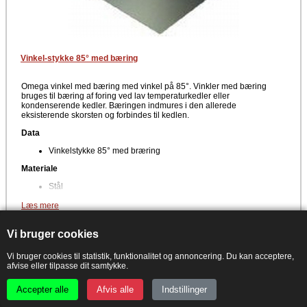
Vinkel-stykke 85° med bæring
Omega vinkel med bæring med vinkel på 85°. Vinkler med bæring
bruges til bæring af foring ved lav temperaturkedler eller
kondenserende kedler. Bæringen indmures i den allerede
eksisterende skorsten og forbindes til kedlen.
Data
Vinkelstykke 85° med bræring
Materiale
Stål
Producent
Læs mere
Kierulff A/S - Metalbestos
Udvidet information om produktet
Vi bruger cookies
Forventet leveringstid: ca. 1-3 hverdage
Vi bruger cookies til statistik, funktionalitet og annoncering. Du kan acceptere,
afvise eller tilpasse dit samtykke.
PRISGARANTI - Set billigere?
Accepter alle
Afvis alle
Indstillinger