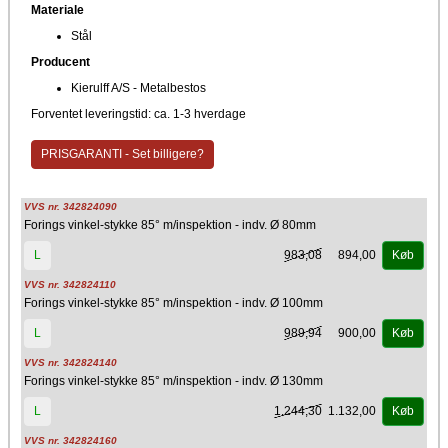
Materiale
Stål
Producent
Kierulff A/S - Metalbestos
Forventet leveringstid: ca. 1-3 hverdage
PRISGARANTI - Set billigere?
VVS nr. 342824090
Forings vinkel-stykke 85° m/inspektion - indv. Ø 80mm
983,08
894,00
L
Køb
VVS nr. 342824110
Forings vinkel-stykke 85° m/inspektion - indv. Ø 100mm
989,94
900,00
L
Køb
VVS nr. 342824140
Forings vinkel-stykke 85° m/inspektion - indv. Ø 130mm
1.244,30
1.132,00
L
Køb
VVS nr. 342824160