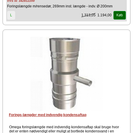
VVS nr. 342812200
Foringslængde m/rensedør, 269mm inst. længde - indv. Ø 200mm
1.313,05
1.194,00
L
Køb
Forings-længder med indvendig kondensaftap
Omega foringslængde med indvendig kondensaftap skal bruge hvor
det er enten nødvendigt eller muligt at bortlede kondensvand i en