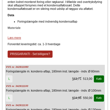
enten lodret monteret foring eller røgkanal. I tilfælde ved overtryksfyring
skal aftappet forsynes med et kondensafløbssæt. Dette
kondensafløbssæt er en sikring mod udslip af røggas via afløbet.
Data
Foringslængde med indvendig kondensaftap
Materiale
Stål
Læs mere
Producent
Forventet leveringstid: ca. 1-3 hverdage
Kierulff A/S - Metalbestos
PRISGARANTI - Set billigere?
VVS nr. 342811080
Foringslængde m. kondens-aftap, 180mm inst. længde - indv. Ø 80mm
563,71
513,00
L
Køb
VVS nr. 342811100
Foringslængde m. kondens-aftap, 180mm inst. længde - indv. Ø 100mm
604,96
550,00
L
Køb
VVS nr. 342811130
Foringslængde m. kondens-aftap, 180mm inst. længde - indv. Ø 130mm