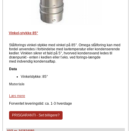
Vinkel-stykke 85°
Stålforings vinkel-stykke med vinkel på 85°. Omega stålforing kan med
fordel anvendes i forbindelse med lavtemperatur eller kondenserende
kedler. Vinklen sikrer et fald på 5°, hvorved kondensvand ledes til
drænpunkt - enten i kedlen eller f.eks. ved forings-længde
med indvendig kondensaftap.
Data
Vinkelstykke: 85°
Materiale
Stål
Læs mere
Producent
Forventet leveringstid: ca. 1-3 hverdage
Kierulff A/S - Metalbestos
PRISGARANTI - Set billigere?
VVS nr. 342824080