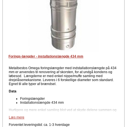
Forings-længder - installationslængde 434 mm
Metalbestos Omega foringslængder med indstallationslængde på 434
mm er anvendes til renovering af skorsten, for at undgå kondens og
løbesod. Længderne er med enkel nippe/muffe samling med
drejelåsemekanisme. Leveres i 6 forskellige diameter som standard.
Egnet til alle typer af brændsel.
Data
Foringslængder
Installationslængde 434 mm
Hurtigere og mere enkel samling blot ved at skyde delene sammen og
dreje dem imod hinanden. Man kan samle Omega stålforing til lige
Læs mere
netop den totalhøjde man ønsker. Omega stålforing kan anvendes som
foring i alle typer eksisterende skorstene og røgkanaler.
Forventet leveringstid: ca. 1-3 hverdage