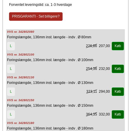
Stål
Forventet leveringstid: ca. 1-3 hverdage
Producent
Kierulff A/S - Metalbestos
PRISGARANTI - Set billigere?
VVS nr. 342802080
Foringslængde, 136mm inst. længde - indv . Ø 80mm
226,86
207,00
L
Køb
VVS nr. 342802100
Foringslængde, 136mm inst. længde - indv . Ø 100mm
254,36
232,00
L
Køb
VVS nr. 342802130
Foringslængde, 136mm inst. længde - indv . Ø 130mm
323,11
294,00
L
Køb
VVS nr. 342802150
Foringslængde, 136mm inst. længde - indv . Ø 150mm
364,35
332,00
L
Køb
VVS nr. 342802180
Foringslængde, 136mm inst. længde - indv . Ø 180mm