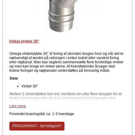
Vinkel-stykke 30°
Omega vinkelstykke 30° til foring af skorsten bruges hvor og når det er
nødvendigt at ændre på retningen i enten lodret eller vandret foring
eller røgkanal. Man kan sagtens sammensætte flere forskellige vinkler
og man kan bruge en vinkel alene. Af brandtekniske årsager skal
trukne foringer og røgkanaler understøttes på forsvarlig måde.
Data
Vinkel 30°
Mellem 2 vinkelstykker kan evt. monteres en eller flere længder for at
forøge trækningen eller der kan monteres en foringslængde med
rensedør.
Læs mere
Materiale
Forventet leveringstid: ca. 1-3 hverdage
Stål
Producent
PRISGARANTI - Set billigere?
Kierulff A/S - Metalbestos