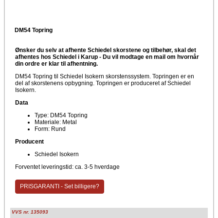
DM54 Topring
Ønsker du selv at afhente Schiedel skorstene og tilbehør, skal det
afhentes hos Schiedel i Karup -
Du vil modtage en mail om hvornår
din ordre er klar til afhentning.
DM54 Topring til Schiedel Isokern skorstenssystem. Topringen er en
del af skorstenens opbygning. Topringen er produceret af Schiedel
Isokern.
Data
Type: DM54 Topring
Materiale: Metal
Form: Rund
Producent
Schiedel Isokern
Forventet leveringstid: ca. 3-5 hverdage
PRISGARANTI - Set billigere?
VVS nr. 135093