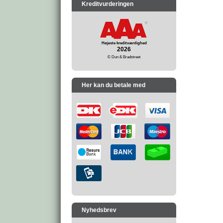
Kreditvurderingen
Højeste kreditværdighed
2026
© Dun & Bradstreet
Her kan du betale med
Nyhedsbrev