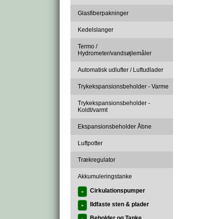
Glasfiberpakninger
Kedelslanger
Termo /
Hydrometer/vandsøjlemåler
Automatisk udlufter / Luftudlader
Trykekspansionsbeholder - Varme
Trykekspansionsbeholder -
Koldt/varmt
Ekspansionsbeholder Åbne
Luftpotter
Trækregulator
Akkumuleringstanke
Cirkulationspumper
»
Ildfaste sten & plader
»
Beholder og Tanke