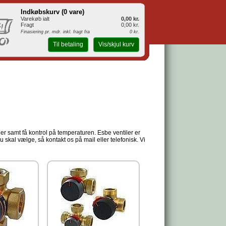
Indkøbskurv (
0 vare
)
Varekøb ialt
0,00 kr.
Fragt
0,00 kr.
Finasiering pr. mdr. inkl. fragt fra
0 kr.
Til betaling
Vis/skjul kurv
r samt få kontrol på temperaturen. Esbe ventiler er
 skal vælge, så kontakt os på mail eller telefonisk. Vi