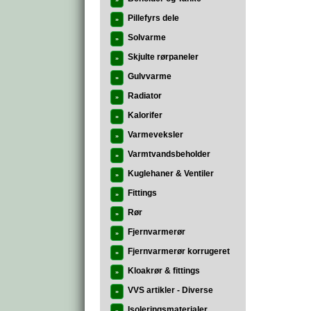
»
Pillefyrs dele
»
Solvarme
»
Skjulte rørpaneler
»
Gulvvarme
»
Radiator
»
Kalorifer
»
Varmeveksler
»
Varmtvandsbeholder
»
Kuglehaner & Ventiler
»
Fittings
»
Rør
»
Fjernvarmerør
»
Fjernvarmerør korrugeret
»
Kloakrør & fittings
»
VVS artikler - Diverse
»
Isoleringsmaterialer