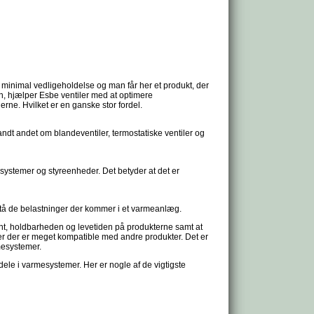
r minimal vedligeholdelse og man får her et produkt, der
en, hjælper Esbe ventiler med at optimere
ne. Hvilket er en ganske stor fordel.
blandt andet om blandeventiler, termostatiske ventiler og
systemer og styreenheder. Det betyder at det er
dstå de belastninger der kommer i et varmeanlæg.
ment, holdbarheden og levetiden på produkterne samt at
ler der er meget kompatible med andre produkter. Det er
mesystemer.
rdele i varmesystemer. Her er nogle af de vigtigste