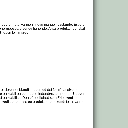
or regulering af varmen i rigtig mange husstande. Esbe er
energibesparelser og lignende. Altså produkter der skal
l gavn for miljøet.
 er designet blandt andet med det formål at give en
de en stabil og behagelig indendørs temperatur. Udover
t og stabilitet. Den pålidelighed som Esbe ventiler er
l vedligeholdelse og produkterne er kendt for at være