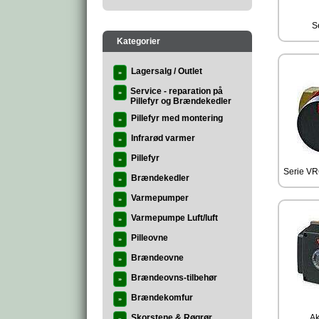
S
Kategorier
Lagersalg / Outlet
»
Service - reparation på
»
Pillefyr og Brændekedler
Pillefyr med montering
»
Infrarød varmer
»
Pillefyr
»
Serie VR
Brændekedler
»
Varmepumper
»
Varmepumpe Luft/luft
»
Pilleovne
»
Brændeovne
»
Brændeovns-tilbehør
»
Brændekomfur
»
Skorstene & Røgrør
Ak