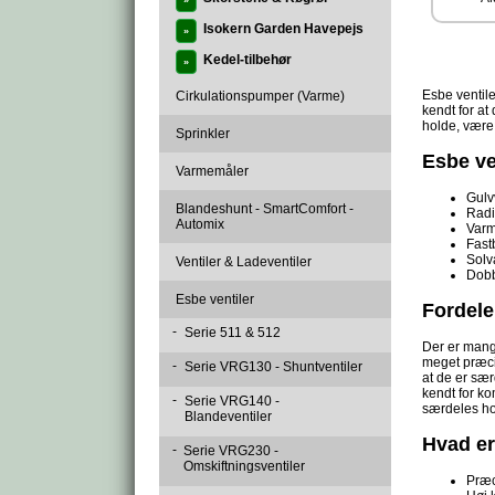
»
Isokern Garden Havepejs
»
Kedel-tilbehør
»
Esbe ventile
Cirkulationspumper (Varme)
kendt for at
holde, være 
Sprinkler
Esbe ve
Varmemåler
Gul
Blandeshunt - SmartComfort -
Radi
Automix
Varm
Fast
Solv
Ventiler & Ladeventiler
Dobb
Esbe ventiler
Fordele
-
Serie 511 & 512
Der er mange
meget præci
-
Serie VRG130 - Shuntventiler
at de er sær
kendt for ko
-
Serie VRG140 -
særdeles ho
Blandeventiler
Hvad er
-
Serie VRG230 -
Omskiftningsventiler
Præc