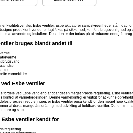
r er kvalitetsventiler. Esbe ventiler, Esbe aktuatorer samt styreenheder står i dag f
 designe produkter hvor der er lagt fokus på sikkerhed, komfort, brugevenlighed og 
lette at anvende og installere. Desuden er der forkus på at reducere energiforbrug ti
ntiler bruges blandt andet til
vvarme
atorvarme
t brugsvand
brændsel
arme
elte varmekilder
 ved Esbe ventiler
 fordele ved Esbe ventiler blandt andet en meget præcis regulering. Esbe ventiler
s kontrol af varmefordelingen. Denne varmekontrol er vigtigt for at kunne oprethol
deles præcise i reguleringen, er Esbe ventiler også kendt for den meget høje kvalite
mmer af deres mange års erfaring med udvikling af holdbare ventiler. Der er minima
ldbare og stabile.
 Esbe ventiler kendt for
is regulering