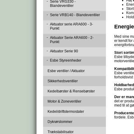
Høj 
-
Serie VRG330 -
Energ
Blandeventiler
Stort
Komp
-
Serie VRB140 - Blandeventiler
Hold
-
Aktuator serie ARA600 - 3-
Energie
Punkt
Med sine man
-
Aktuator Serie ARA600 - 2-
er kendt for
Punkt
energiforbr
-
Aktuator Serie 90
Stort sorti
Esbe tilbyde
-
Esbe Styreenheder
motorventile
Kompatibili
Esbe ventiler / Aktuator
Esbe ventile
forholdsvist
Sikkerhedsventiler
Holdbarhed
Esbe produkt
Kedelbørster & Rensebørster
Der er man
det er produ
Motor & Zoneventiler
med til at g
Kedel/driftstermostater
Producenten
fordele. Es
Dykrørslommer
Trækstabilisator