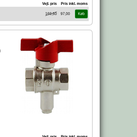
Vejl. pris
Pris inkl. moms
169,60
97,00
Køb
l
Vejl. pris
Pris inkl. moms