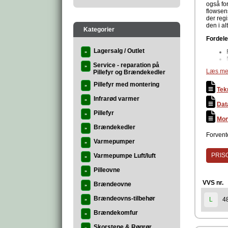
også fo
flowsen
der reg
den i a
Kategorier
Fordele
Lagersalg / Outlet
»
Service - reparation på
»
Læs me
Pillefyr og Brændekedler
Pillefyr med montering
»
Tek
Infrarød varmer
»
Dat
Pillefyr
»
Opgrade
Mon
energiov
Brændekedler
»
imødeko
Forvente
hushold
Varmepumper
»
energief
PRISG
Varmepumpe Luft/luft
Data
»
Pilleovne
»
VVS nr.
Brændeovne
»
Brændeovns-tilbehør
4
L
»
Brændekomfur
»
Godken
Skorstene & Røgrør