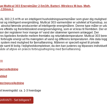
DK-0200-MI004-045 Varmemåler i henhold til MID 2014/32 EU og EN 1434:2015
p Multical 303 Energimåler 2,5m3/h. Batteri, Wireless M-bus, Mwh,
TS 27.02.015 Kølemåler og køle-/varmemåler i henhold til DK-BEK 1178 og EN
øb,130mm,1
1434:2015
Miljøklasse A
MID betegnelse: Klasse M1 og M2
L 303 2,5 m³/h er en intelligent husholdningsvarmemåler som giver dig mulighed 
mal og intelligent energimåling. Multical 303 varmemåler er udviklet af Kamstrup, s
l 303 husholdningsvarmemåler leverer nøjagtige data til forsyningsselskaberne
e absolut førende producenter af intelligente energimålere. Denne type måler er udv
rugsafregning samt data til optimering af energieffektiviteten. Med datagrammer som 
ere effektiv og fremntidssikret energiovervågning, som er et krav til fremtiden. Der er
eres og tilpasses individuelt. Multical 303 er lavet så fjernaflæsning er mulig via
sor der registerer hvor mange m³ vand der strømmer igennem anlægget. Der
 READy.
eres ligeledes forskelle mellem fremløbs og returløbstemperaturer. Multical 303 ber
lt forbrugte energi ud fra mængden af vand og differens temperaturen. Alle data logg
l 303 er oplagt også at anvende til varmemåler i lejlighedskomplekser. Den er nem 
 system med mulighed for fjernaflæsning. Måleren er specielt egnet til private
at installere og kan tilpasses de individuelle behov. Med sin kompakte størrelse ka
e samt til bolig / lejlighedskomplekser, da den kan justeres og tilpasses individuelt
s overalt. Kan konfigureres på stedet et enkeltknapsystem som ikke kræver special
åde af afgive en præcis forbrugsafregning med fjernaflæsning.
eller andet udstyr.
ent
re
Reducer omkostninger med mindre lagerbeholdning
Kamstrup
Nedsæt levetidsomkostninger
Reduceret tab af energi
gervejledning
Reduceret tab af elektrisk energi til cirkulationspumper
Nem fejlfinding
ablad
Konfigurerbar M-Bus & Wireless M-Bus
Lille og kompakt
teringsvejledning
r nemt dine målere fremfor at udskifte dem. Vi ved at i fremtiden kommer der mere
t leveringstid: ca. 1-3 hverdage
ervågning for at vi kan effektivisere blandt andet varme og køleinstallationer. For a
mme blandt andet forsyningsselskabernes udfordinger, er denne
ningsvarmemåler Multical 303 2,5 m³ udviklet til af afgive en nøjagtig forbrugsafre
ARANTI - Set billigere?
ering af energieffektiviteten i private husstande, boligforeninger og lignende.