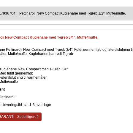
17936704
Pettinaroli New Compact Kuglehane med T-greb 1/2". Muffe/muffe.
roli New Compact Kuglehane med T-greb 3/4". Muffe/muffe.
ne Pettinaroli New Compact med T-greb 3/4". Fuldt gennemløb og følertilslutning ti
ler. Muffe/muffe. Kuglehanen har rødt T-greb
Kuglehane New Compact med T-Greb 3/4"
Med fuldt gennemløb
Følertilslutning til varmemåler
Muffe/muffe
ent
Pettinaroli
t leveringstid: ca. 1-3 hverdage
ARANTI - Set billigere?