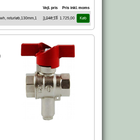
Vejl. pris
Pris inkl. moms
Mwh, returløb,130mm,1
3.048,18
1.725,00
Køb
l
let
hov.