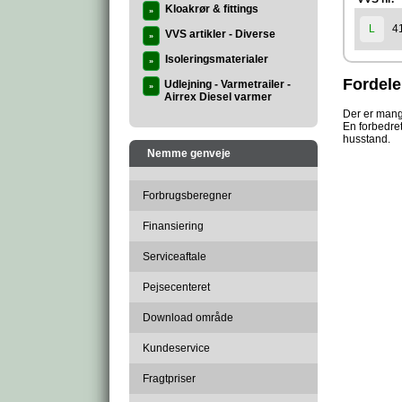
Kloakrør & fittings
»
4
L
VVS artikler - Diverse
»
Isoleringsmaterialer
»
Fordel
Udlejning - Varmetrailer -
»
Airrex Diesel varmer
Der er mang
En forbedret
husstand.
Nemme genveje
Forbrugsberegner
Finansiering
Serviceaftale
Pejsecenteret
Download område
Kundeservice
Fragtpriser