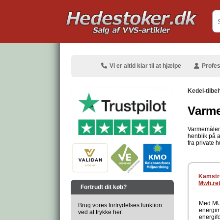
.
Vi er altid klar til at hjælpe
Profes
Kedel-tilbe
Varm
Varmemålere
henblik på at
.
fra private 
.
Kamstru
Mwh,re
Fortrudt dit køb?
Med MUL
Brug vores fortrydelses funktion
energim
ved at trykke her.
energif