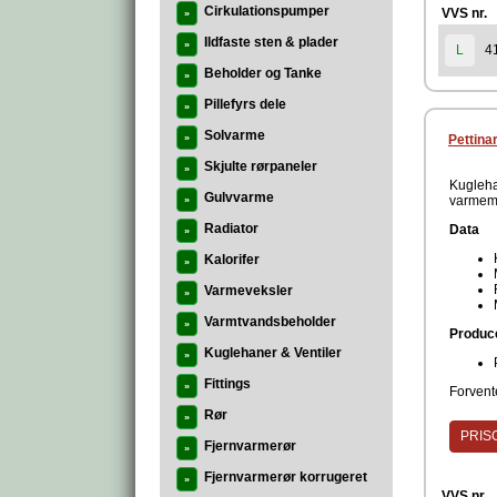
Cirkulationspumper
VVS nr.
»
Ildfaste sten & plader
»
4
L
Beholder og Tanke
»
Pillefyrs dele
»
Solvarme
»
Pettina
Skjulte rørpaneler
»
Kugleha
Gulvvarme
varmemå
»
Radiator
Data
»
Kalorifer
»
Varmeveksler
»
Varmtvandsbeholder
»
Produc
Kuglehaner & Ventiler
»
Fittings
»
Forvente
Rør
»
PRISG
Fjernvarmerør
»
Fjernvarmerør korrugeret
»
VVS nr.