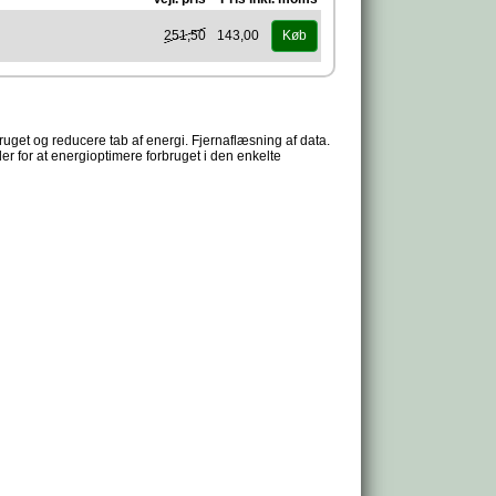
251,50
143,00
Køb
get og reducere tab af energi. Fjernaflæsning af data.
r for at energioptimere forbruget i den enkelte