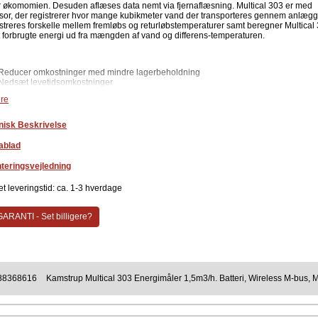
r økomomien. Desuden aflæses data nemt via fjernaflæsning. Multical 303 er med
sor, der registrerer hvor mange kubikmeter vand der transporteres gennem anlægg
istreres forskelle mellem fremløbs og returløbstemperaturer samt beregner Multical
lt forbrugte energi ud fra mængden af vand og differens-temperaturen.
Reducer omkostninger med mindre lagerbeholdning
Nedsæt levetidsomkostninger
Energimåling af varme og køleinstallationer med mere fleksibilitet
re
Reduceret tab af energi
Reduceret tab af elektrisk energi til cirkulationspumper
Nem fejlfinding
nisk Beskrivelse
Konfigurerbar M-Bus & Wireless M-Bus
Lille og kompakt
ablad
r nemt dine målere fremfor at udskifte dem. Vi ved at i fremtiden kommer der mere
teringsvejledning
ervågning for at vi kan effektivisere blandt andet varme og køleinstallationer. For a
mme blandt andet forsyningsselskabernes udfordinger, er denne
t leveringstid: ca. 1-3 hverdage
ningsvarmemåler Multical 303 er udviklet til præcis forbrugsafregning og optimerin
fektiviteten i private husstande, boligforeninger og lignende.
ARANTI - Set billigere?
Placering i fremløb / returløb
PN16 / PN25-flowsensor godkendt til 130°C
Dynamikområde på 1500:1 fra startflow til mætningsflow
Flowsensorkabel 1,5 m (Kablet er ikke aftageligt)
Batteri: 1 x A-celle, 2 x A-celler
88368616
Kamstrup Multical 303 Energimåler 1,5m3/h. Batteri, Wireless M-bus, 
Forsyningsspænding 3,6 VDC ± 0,1 VDC
Op til 16 års batterilevetid
delser