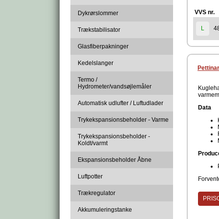
Data
VVS nr.
Dykrørslommer
4
L
Trækstabilisator
Glasfiberpakninger
Kedelslanger
Godken
Pettina
Termo /
Hydrometer/vandsøjlemåler
Kugleha
varmemå
Automatisk udlufter / Luftudlader
Data
Trykekspansionsbeholder - Varme
Multica
til forb
konfigur
Trykekspansionsbeholder -
System 
Koldt/varmt
Med sin
Produc
Enkeltk
Ekspansionsbeholder Åbne
Luftpotter
Forvente
Trækregulator
PRISG
Akkumuleringstanke