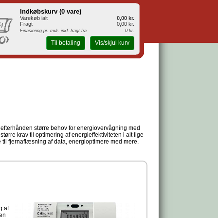
Indkøbskurv (
0 vare
)
Varekøb ialt
0,00 kr.
Fragt
0,00 kr.
Finasiering pr. mdr. inkl. fragt fra
0 kr.
Til betaling
Vis/skjul kurv
 efterhånden større behov for energiovervågning med
ørre krav til optimering af energieffektiviteten i alt lige
e til fjernaflæsning af data, energioptimere med mere.
g af
men