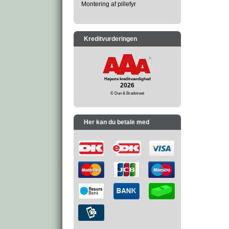
Montering af pillefyr
Kreditvurderingen
Højeste kreditværdighed
2026
© Dun & Bradstreet
Her kan du betale med