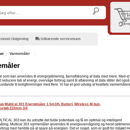
sionel rådgivning
Udkørende serviceteam
hør
.
Varmemåler
emåler
 som kan anvendes til energioptimering, fjernaflæsning af data med mere. Med et
 reducere tab af energi, overvåge forbrug samt til aflæsning af data stiller det også st
husstande til boligforeninger med flere. Vi har et god udvalg af kvalitets varmemåler
p Multical 303 Energimåler 1,5m3/h. Batteri, Wireless M-bus,
turløb,110mm,3/4
TICAL 303 kan du udnytte det fulde potentiale og få en optimal og intelligent
åling. Multical 303 varmemåler anvendes til energiovervågning og heraf optimerin
orbrug med henblik på at spare på energien. Det er noget, som er godt for miljøet 