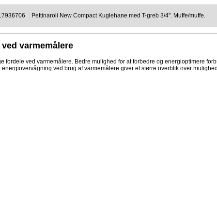
17936706
Pettinaroli New Compact Kuglehane med T-greb 3/4". Muffe/muffe.
e ved varmemålere
e fordele ved varmemålere. Bedre mulighed for at forbedre og energioptimere forbru
 energiovervågning ved brug af varmemålere giver et større overblik over mulighede