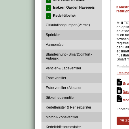
»
Kamstru
Isokern Garden Havepejs
»
returl
Kedel-tilbehør
»
MULTICA
Cirkulationspumper (Varme)
en opti
Multica
en af d
til forb
Sprinkler
til en m
konfigur
flowsen
System
registr
Varmemåler
den i a
Multica
et smart
simpel 
Blandeshunt - SmartComfort -
husstand
montere
Automix
Smart m
værktøj 
Fordele
Ventiler & Ladeventiler
Produc
Læs me
Esbe ventiler
Bru
Esbe ventiler / Aktuator
Dat
Sikkerhedsventiler
Mon
Opgrade
Kedelbørster & Rensebørster
Forvente
energiov
imødeko
Motor & Zoneventiler
hushold
PRISG
og optim
Kedel/driftstermostater