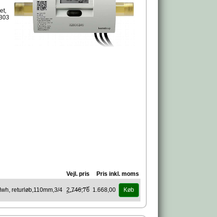
et,
 303
t
g af
Vejl. pris
Pris inkl. moms
Mwh, returløb,110mm,3/4
2.746,76
1.668,00
Køb