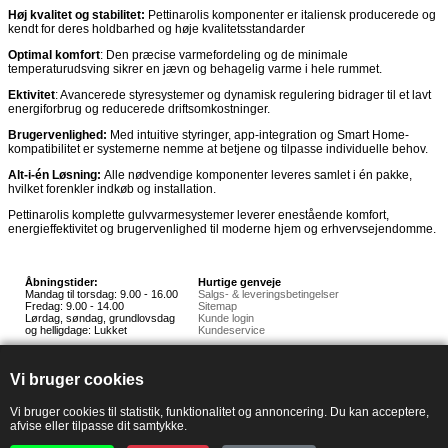
Høj kvalitet og stabilitet:
Pettinarolis komponenter er italiensk producerede og
kendt for deres holdbarhed og høje kvalitetsstandarder
Optimal komfort
: Den præcise varmefordeling og de minimale
temperaturudsving sikrer en jævn og behagelig varme i hele rummet.
Ektivitet
: Avancerede styresystemer og dynamisk regulering bidrager til et lavt
energiforbrug og reducerede driftsomkostninger.
Brugervenlighed:
Med intuitive styringer, app-integration og Smart Home-
kompatibilitet er systemerne nemme at betjene og tilpasse individuelle behov.
Alt-i-én Løsning:
Alle nødvendige komponenter leveres samlet i én pakke,
hvilket forenkler indkøb og installation.
Pettinarolis komplette gulvvarmesystemer leverer enestående komfort,
energieffektivitet og brugervenlighed til moderne hjem og erhvervsejendomme.
Åbningstider:
Hurtige genveje
Mandag til torsdag: 9.00 - 16.00
Salgs- & leveringsbetingelser
Fredag: 9.00 - 14.00
Sitemap
Lørdag, søndag, grundlovsdag
Kunde login
og helligdage: Lukket
Kundeservice
Hedestoker ApS
Hunnerupvej 3, 6920 Videbæk
Vi bruger cookies
E-mail:
salg@hedestoker.dk
Cvr. nr: 34 60 73 70
PA:
Vi bruger cookies til statistik, funktionalitet og annoncering. Du kan acceptere,
afvise eller tilpasse dit samtykke.