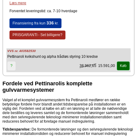
Trådløs rumtermostat inkluderet
Læs mere
1 W telestat
Forventet leveringstid: ca. 7-10 hverdage
Velegnet til gulvvarme og lavtemperaturanlæg. Kan integreres i både
nye og eksisterende varmesystemer.
336
Finansiering fra kun
kr.
Fordele
Individuel temperaturstyring i op til 10 zoner
PRISGARANTI - Set billigere?
Trådløs styring giver fleksibel placering af rumtermostaten
Hurtig og nem installation
Driftssikker og stabil regulering
Effektiv varmefordeling
VVS nr. 403582530
Forbedret komfort
Pettinaroli kvikshunt og alpha trådløs styring 10 kredse
Præcis temperaturregulering
38.962,65
15.591,00
?
Køb
Pettinaroli K7025 kvikshunt er designet til regulering af
fremløbstemperaturen i gulvvarmesystemer med flere kredse. Med den
medfølgende Alpha trådløse styring kan temperaturen justeres
individuelt i de enkelte rum via rumtermostaten. Denne kommunikerer
Fordele ved Pettinarolis komplette
trådløst med 1W telestaten. Effektiv sørger systemet for at varmen bliver
leveret præcist efter behov i hver kreds/zone. På den måde opnås en
gulvvarmesystemer
mere en mere ensartet temperatur i boligen. Samtidig kan det være
med til at reducerer energiforbruget. Her får man en moderne løsning til
Valget af et komplet gulvvarmesystem fra Pettinaroli medfører en række
intelligent og behovsstyret varmestyring.
betydelige fordele hvor blandt andet tidsbesparelse på installationen er en
Producent
vigtig del. Fordelen ved at købe en alt i en løsning er at lalle de nødvendige
dele bestilles og leveres samlet og de formonterede løsninger sammenholdt
Pettinaroli
med den selvregulerende teknologi minimerer installationenstiden samt
reduceres behovet for at foretage manuel indregulering.
Tidsbesparelse:
De formonterede løsninger og den selvregulerende teknologi
minimerer installationstiden og reducerer behovet for manuel indregulering