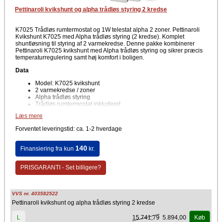
Pettinaroli kvikshunt og alpha trådløs styring 2 kredse
K7025 Trådløs rumtermostat og 1W telestat alpha 2 zoner. Pettinaroli
Kvikshunt K7025 med Alpha trådløs styring (2 kredse). Komplet
shuntløsning til styring af 2 varmekredse. Denne pakke kombinerer
Pettinaroli K7025 kvikshunt med Alpha trådløs styring og sikrer præcis
temperaturregulering samt høj komfort i boligen.
Data
Model: K7025 kvikshunt
2 varmekredse / zoner
Alpha trådløs styring
Trådløs rumtermostat inkluderet
1 W telestat
Læs mere
Velegnet til gulvvarme og lavtemperaturanlæg. Nem at integrere i
Forventet leveringstid: ca. 1-2 hverdage
eksisterende varmesystem
Fordele
140
Finansiering fra kun
kr.
Individuel temperaturstyring i 2 zoner
Trådløs regulering for fleksibel placering
PRISGARANTI - Set billigere?
Hurtig og enkel installation
Stabil drift
Øget komfort og bedre varmeøkonomi
VVS nr. 403582522
Pettinaroli K7025 kvikshunt er en kompakt og driftssikker løsning til
Pettinaroli kvikshunt og alpha trådløs styring 2 kredse
regulering af fremløbstemperaturen i mindre varmeanlæg med to
kredse. Den medfølgende Alpha trådløse styring giver mulighed for
15.741,79
5.894,00
L
Køb
individuel temperaturkontrol via rumtermostaten, som kommunikerer