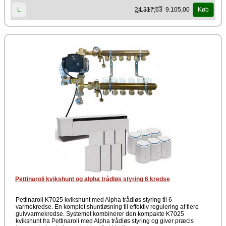
styring kan temperaturen styres individuelt i op til fem zoner via
24.317,63
9.105,00
L
Køb
trådløse rumtermostater. De tilhørende 1W telestater regulerer
automatisk vandgennemstrømningen i de enkelte kredse efter behov.
Systemet sikrer, at varmen kun leveres, hvor og når der er behov for
den. Det giver en mere jævn temperatur, reduceret energiforbrug og
god komfort i boligen. En gennemført løsning til moderne og
behovsstyret varmestyring.
Producent
Pettinaroli
Pettinaroli kvikshunt og alpha trådløs styring 6 kredse
Pettinaroli K7025 kvikshunt med Alpha trådløs styring til 6
varmekredse. En komplet shuntløsning til effektiv regulering af flere
gulvvarmekredse. Systemet kombinerer den kompakte K7025
kvikshunt fra Pettinaroli med Alpha trådløs styring og giver præcis