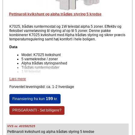
Pettinaroli kvikshunt og alpha trådløs styring 5 kredse
K7025, trådløs rumtermostat og 1W telestat alpha 5 zoner. Effektiv og
fleksibel varmeløsning til styring af op til 5 zoner. Denne pakke
kombinerer K7025 kvikshunt med Alpha trådløs styring og sikrer præcis
temperaturregulering samt høj komfort i hele boligen.
Data
Model: K7025 kvikshunt
5 varmekredse / zoner
Alpha trådløs styringsenhed
Trådløs rumtermostater
1 W telestat
Læs mere
Velegnet til gulvvarme og lavtemperaturanlæg. Nem at integrere i
eksisterende varmesystem
Forventet leveringstid: ca. 1-2 hverdage
Fordele
199
Finansiering fra kun
kr.
Individuel temperaturstyring i 5 zoner
Trådløs regulering for fleksibel placering
Stabil og præcis regulering af hver kreds
PRISGARANTI - Set billigere?
Hurtig og enkel installation
Stabil drift
Øget komfort og bedre varmeøkonomi
VVS nr. 403582525
K7025 kvikshunt regulerer fremløbstemperaturen og sikrer korrekt
Pettinaroli kvikshunt og alpha trådløs styring 5 kredse
varme til gulvvarme eller lavtemperaturkredse. Med Alpha trådløs