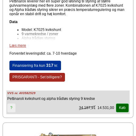
Pettinaroli leverer her en super god løsning til styring af større
gulvvarmeanlæg med flere zoner. Kombinationen af K7025 kvikshunt
og Alpha trådløs styring sikrer en præcis temperaturregulering og man
opnår en stabil drift og høj komfort.
Data
Model: K7025 kvikshunt
9 varmekredse / zoner
Alpha trådløs styring
Trådløs rumtermostat inkluderet
Læs mere
1 W telestat
Forventet leveringstid: ca. 7-10 hverdage
Velegnet til gulvvarme og lavtemperaturanlæg. Kan integreres i både
nye og eksisterende varmesystemer.
317
Finansiering fra kun
kr.
Fordele
Individuel temperaturstyring til 9 zoner
PRISGARANTI - Set billigere?
Trådløs regulering, fleksibel placering af rumtermostaten
Hurtig og enkel installation
Stabil og driftssikker regulering
Effektiv varmefordeling i boligen
VVS nr. 403582529
Øget komfort
Pettinaroli kvikshunt og alpha trådløs styring 9 kredse
Brugervenlig
34.187,91
14.531,00
?
Køb
Pettinaroli K7025 kvikshunt er udviklet til regulering af
fremløbstemperaturen i gulvvarmesystemer med flere kredse. Med den
medfølgende Alpha trådløse styring kan temperaturen justeres
individuelt i hvert rum via rumtermostaten, som kommunikerer trådløst
med 1W telestaten. Løsningen sørger for, at varmen fordeles efter
behov i de enkelte zoner. Det giver en mere stabil temperatur i boligen,
kan reducere energiforbruget samt bidrage til et mere komfortabelt