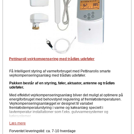
Pettinaroli vejrkompensering med trådløs udeføler
Få Intelligent styring af varmeforbruget med Pettinarolis smarte
vejrkompenseringsanlæg med trådløs udeføler.
Pakken består af en styring, føler, aktuator, antenne og trådløs
udeføler.
Med effektivt vejrkompenseringsanlæg bliver det muligt at optimere på
energiforbruget med behovstyret regulering af fremløbstemperaturen.
Vejrkompenseringsanlægget er designet til variabel
fremløbstemperaturstyring i varme og køleanlæg specielt i
lavtemperatur installationer som f.eks. gulvvarmesystemer og
kølesystemer.
Læs mere
Hvordan virker vejrkompenseringsanlægget?
Forventet leveringstid: ca. 7-10 hverdage
Pettinarolis Vejrkompenseringsanlæg sikrer, at temperaturen på