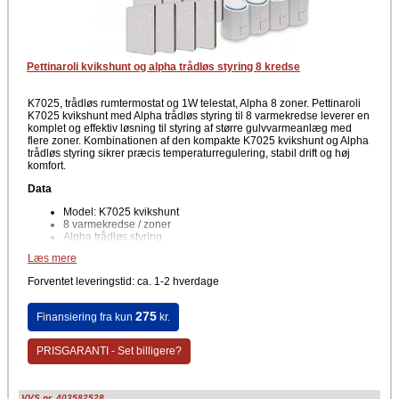
Pettinaroli kvikshunt og alpha trådløs styring 8 kredse
K7025, trådløs rumtermostat og 1W telestat, Alpha 8 zoner. Pettinaroli
K7025 kvikshunt med Alpha trådløs styring til 8 varmekredse leverer en
komplet og effektiv løsning til styring af større gulvvarmeanlæg med
flere zoner. Kombinationen af den kompakte K7025 kvikshunt og Alpha
trådløs styring sikrer præcis temperaturregulering, stabil drift og høj
komfort.
Data
Model: K7025 kvikshunt
8 varmekredse / zoner
Alpha trådløs styring
Trådløs rumtermostat
Læs mere
1 W telestat
Forventet leveringstid: ca. 1-2 hverdage
Velegnet til gulvvarme og lavtemperaturanlæg. Kan integreres i både
nye og eksisterende varmesystemer.
275
Finansiering fra kun
kr.
Fordele
Individuel temperaturstyring i op til 8 zoner
PRISGARANTI - Set billigere?
Trådløs kommunikation mellem rumtermostat og telestat
Fleksibel placering af rumtermostaten
Hurtig og enkel installation
Driftssikker og stabil regulering
VVS nr. 403582528