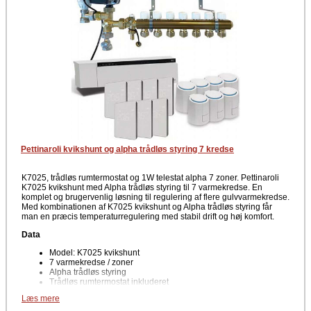
Producent
Pettinaroli
Pettinaroli kvikshunt og alpha trådløs styring 7 kredse
K7025, trådløs rumtermostat og 1W telestat alpha 7 zoner. Pettinaroli
K7025 kvikshunt med Alpha trådløs styring til 7 varmekredse. En
komplet og brugervenlig løsning til regulering af flere gulvvarmekredse.
Med kombinationen af K7025 kvikshunt og Alpha trådløs styring får
man en præcis temperaturregulering med stabil drift og høj komfort.
Data
Model: K7025 kvikshunt
7 varmekredse / zoner
Alpha trådløs styring
Trådløs rumtermostat inkluderet
1 W telestat
Læs mere
Velegnet til gulvvarme og lavtemperaturanlæg. Kan let integreres i