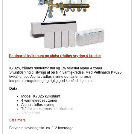
Pettinaroli kvikshunt og alpha trådløs styring 4 kredse
K7025, trådløs rumtermostat og 1W telestat alpha 4 zoner.
Shuntløsning til styring af op til 4 varmekredse. Med Pettinaroli K7025
kvikshunt og Alpha trådløs styring opnås en præcis
temperaturregulering og rigtig god komfort i hjemmet.
Data
Model: K7025 kvikshunt
4 varmekredse / zoner
Alpha trådløs styring
Trådløs rumtermostat inkluderet
1 W telestat
Læs mere
Velegnet til gulvvarme og lavtemperaturanlæg. Nem at integrere i
eksisterende varmesystem
Forventet leveringstid: ca. 1-2 hverdage
Fordele