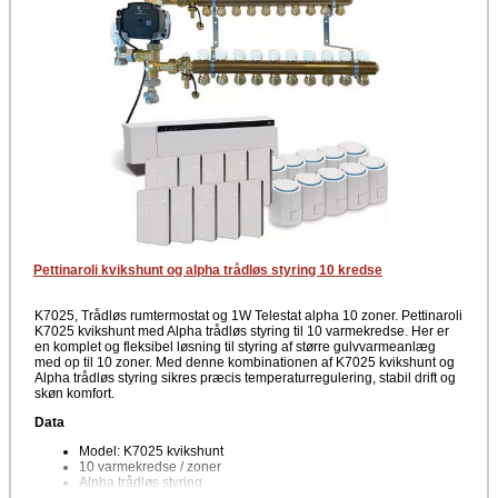
indeklima hvor varmen tilpasses de enkelte zoner. En moderne og
driftssikker løsning til behovsstyret varmestyring.
Producent
Pettinaroli
Pettinaroli kvikshunt og alpha trådløs styring 10 kredse
K7025, Trådløs rumtermostat og 1W Telestat alpha 10 zoner. Pettinaroli
K7025 kvikshunt med Alpha trådløs styring til 10 varmekredse. Her er
en komplet og fleksibel løsning til styring af større gulvvarmeanlæg
med op til 10 zoner. Med denne kombinationen af K7025 kvikshunt og
Alpha trådløs styring sikres præcis temperaturregulering, stabil drift og
skøn komfort.
Data
Model: K7025 kvikshunt
10 varmekredse / zoner
Alpha trådløs styring