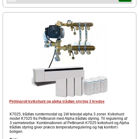
trådløst med 1W telestaten.
Systemet sikrer, at varmen kun leveres, hvor og når der er behov for
den. Det giver en mere jævn temperatur, reduceret energiforbrug og
god komfort i boligen. En gennemført løsning til moderne og
behovsstyret varmestyring.
Producent
Pettinaroli
Pettinaroli kvikshunt og alpha trådløs styring 3 kredse
K7025, trådløs rumtermostat og 1W telestat alpha 3 zoner. Kvikshunt
model K7025 fra Pettinaroli med Alpha trådløs styring. Til regulering af
3 varmekredse. Kombinationen af Pettinaroli K7025 kvikshunt og Alpha
trådløs styring giver præcis temperaturregulering og høj komfort i
boligen.