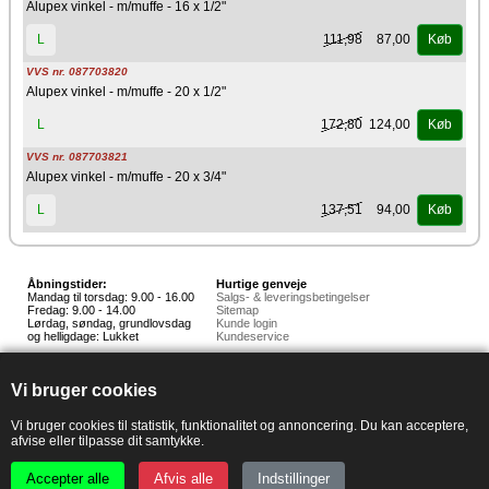
Alupex vinkel - m/muffe - 16 x 1/2"
111,98
87,00
L
Køb
VVS nr. 087703820
Alupex vinkel - m/muffe - 20 x 1/2"
172,80
124,00
L
Køb
VVS nr. 087703821
Alupex vinkel - m/muffe - 20 x 3/4"
137,51
94,00
L
Køb
Åbningstider:
Hurtige genveje
Mandag til torsdag: 9.00 - 16.00
Salgs- & leveringsbetingelser
Fredag: 9.00 - 14.00
Sitemap
Lørdag, søndag, grundlovsdag
Kunde login
og helligdage: Lukket
Kundeservice
Hedestoker ApS
Hunnerupvej 3, 6920 Videbæk
Vi bruger cookies
E-mail:
salg@hedestoker.dk
Cvr. nr: 34 60 73 70
PA:
Vi bruger cookies til statistik, funktionalitet og annoncering. Du kan acceptere,
afvise eller tilpasse dit samtykke.
Accepter alle
Afvis alle
Indstillinger