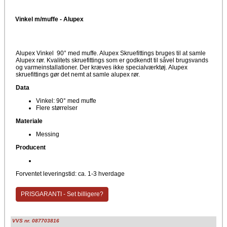
Vinkel m/muffe - Alupex
Alupex Vinkel 90° med muffe. Alupex Skruefittings bruges til at samle
Alupex rør. Kvalitets skruefittings som er godkendt til såvel brugsvands
og varmeinstallationer. Der kræves ikke specialværktøj. Alupex
skruefittings gør det nemt at samle alupex rør.
Data
Vinkel: 90° med muffe
Flere størrelser
Materiale
Messing
Producent
Forventet leveringstid: ca. 1-3 hverdage
PRISGARANTI - Set billigere?
VVS nr. 087703816