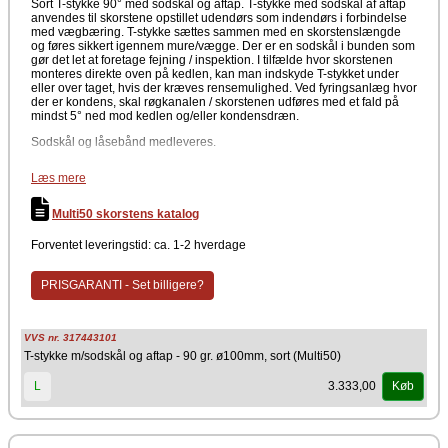
Sort T-stykke 90° med sodskål og aftap. T-stykke med sodskål af aftap
anvendes til skorstene opstillet udendørs som indendørs i forbindelse
med vægbæring. T-stykke sættes sammen med en skorstenslængde
og føres sikkert igennem mure/vægge. Der er en sodskål i bunden som
gør det let at foretage fejning / inspektion. I tilfælde hvor skorstenen
monteres direkte oven på kedlen, kan man indskyde T-stykket under
eller over taget, hvis der kræves rensemulighed. Ved fyringsanlæg hvor
der er kondens, skal røgkanalen / skorstenen udføres med et fald på
mindst 5° ned mod kedlen og/eller kondensdræn.
Sodskål og låsebånd medleveres.
Data
Læs mere
4"
Grader: 90°
Multi50 skorstens katalog
Diameter: Ø100 mm
Forventet leveringstid: ca. 1-2 hverdage
Egnet til indendørs/udendørs skorstene
Farve
PRISGARANTI - Set billigere?
Sort
Producent
VVS nr. 317443101
Metalbestos Multi50
T-stykke m/sodskål og aftap - 90 gr. ø100mm, sort (Multi50)
3.333,00
L
Køb