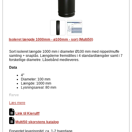
Isoleret længde 1000mm - ø100mm - sort (Multi50)
Sort isoleret længde 1000 mm i diameter Ø100 mm med nippel/muffe
samling + snaplås. Længderne fremstilles i 4 standardlængder samt i 7
forskellige diametre. Låsebånd medleveres.
Data
4"
Diameter: 100 mm
Længde: 1000 mm
Lysningsareal: 80 mm
Farve
Læs mere
Sort
Det er muligt at sammebygge skorstenslængderne til enhver ønsket
Link til Kierulff
totalhøjde. Skorstenen er lavet af rustfri stål og har en god CMS
isolering på 50 mm. Godkendt til montering uden skakt.
Multi50 skorstens katalog
Forventet leveringstid: ca. 1-2 hverdage