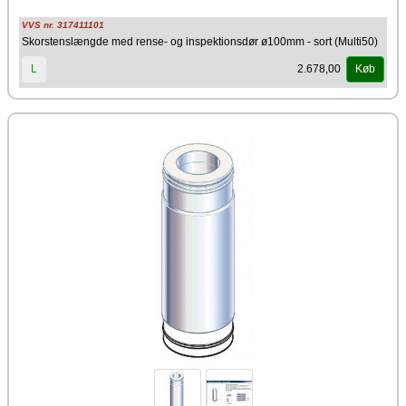
Producent
Metalbestos
VVS nr. 317411101
Skorstenslængde med rense- og inspektionsdør ø100mm - sort (Multi50)
Rustfri sort længde med inspektionslem / renselem. Længde 288 mm.
Monteres på steder hvor man ønsker mulighed for fejning af skorsten
2.678,00
L
Køb
samt inspektion. Har du brug for rådgivning om hvorvidt din skorsten
skal monteres med renselem, så kontakt din lokale skorstensfejer og få
dem med på råd.