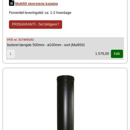
Det er muligt at sammebygge skorstenslængderne til enhver ønsket
Multi50 skorstens katalog
totalhøjde. Skorstenen er lavet af rustfri stål og har en god CMS
isolering på 50 mm. Godkendt til montering uden skakt.
Forventet leveringstid: ca. 1-2 hverdage
PRISGARANTI - Set billigere?
VVS nr. 317405101
Isoleret længde 500mm - ø100mm - sort (Multi50)
1.576,00
L
Køb