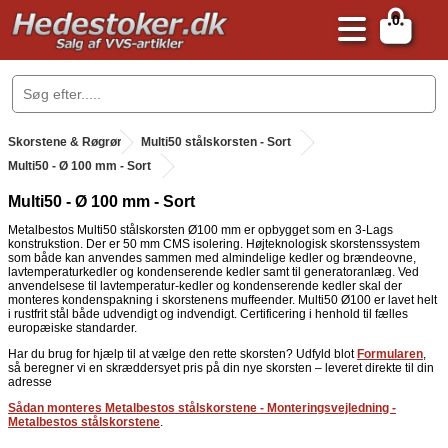
0
.
Skorstene & Røgrør
.
Multi50 stålskorsten - Sort
.
Multi50 - Ø 100 mm - Sort
Multi50 - Ø 100 mm - Sort
Metalbestos Multi50 stålskorsten Ø100 mm er opbygget som en 3-Lags
konstrukstion. Der er 50 mm CMS isolering. Højteknologisk skorstenssystem
som både kan anvendes sammen med almindelige kedler og brændeovne,
lavtemperaturkedler og kondenserende kedler samt til generatoranlæg. Ved
anvendelsese til lavtemperatur-kedler og kondenserende kedler skal der
monteres kondenspakning i skorstenens muffeender. Multi50 Ø100 er lavet helt
i rustfrit stål både udvendigt og indvendigt. Certificering i henhold til fælles
europæiske standarder.
Har du brug for hjælp til at vælge den rette skorsten? Udfyld blot
Formularen
,
så beregner vi en skræddersyet pris på din nye skorsten – leveret direkte til din
adresse
Sådan monteres Metalbestos stålskorstene - Monteringsvejledning -
Metalbestos stålskorstene
.