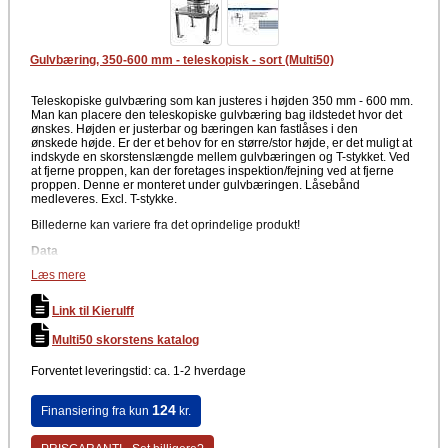
Gulvbæring, 350-600 mm - teleskopisk - sort (Multi50)
Teleskopiske gulvbæring som kan justeres i højden 350 mm - 600 mm.
Man kan placere den teleskopiske gulvbæring bag ildstedet hvor det
ønskes. Højden er justerbar og bæringen kan fastlåses i den
ønskede højde. Er der et behov for en større/stor højde, er det muligt at
indskyde en skorstenslængde mellem gulvbæringen og T-stykket. Ved
at fjerne proppen, kan der foretages inspektion/fejning ved at fjerne
proppen. Denne er monteret under gulvbæringen. Låsebånd
medleveres. Excl. T-stykke.
Billederne kan variere fra det oprindelige produkt!
Data
Læs mere
4"
Diameter: Ø100 mm
Maks bæreevne: 10 meter
Link til Kierulff
Farve
Multi50 skorstens katalog
Sort
Forventet leveringstid: ca. 1-2 hverdage
Producent
Metalbestos Multi50
124
Finansiering fra kun
kr.