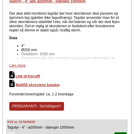
Tagstyr - 4" udv. ø200mm - stænger 1000mm
Der skal altid monteres tagstyr der hvor skorstenen skal passere op
igennem tag (gælder ikke tagudhæng). Tagstyr anvender man for at
sikre skorstenens stabilitet f.eks. når det blæser og når der skal fejes
skorsten. Det er vigtig at skorstenen er fastsikret efter foreskrevne
regler så denne er stabil også i kraftig storm.
Data
4"
Ø200 mm
Vinkeljern: 1000 mm
Tagstyret består af to drejelige beslag med cirkelslidser, to
halvskåle samt to vinkeljern
Læs mere
Producent
Link til Kierulff
Metalbestos Multi50
Multi50 skorstens katalog
Forventet leveringstid: ca. 1-2 hverdage
PRISGARANTI - Set billigere?
VVS nr. 317629200
Tagstyr - 4" - ø200mm - stænger 1000mm