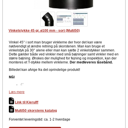
Vinkelstykke 45 gr. ø100 mm - sort (Multi50)
Vinkel 45° i sort man bruger vinklerne der hvor det kan være
nødvendigt at ændre retning på skorstenen. Man kan bruge et
vinkelstyk på 30° alene eller man kan sætte 2 vinkelstykker sammen.
Dette gælder både ved vinkler med små bøjninger samt vinkler med en
større bøjning. Ønskes der mulighed for fejning og inspektion, kan der
monteres et T-stykke mellem vinklerne.
Der medleveres låsebånd.
Billedet kan afvige fra det oprindelige produkt!
Mål
4"
Diameter: Ø100 mm
Læs mere
Grader: 45°
Materiale
Link til Kierulff
Rustfri stål
Multi50 skorstens katalog
Farve
Forventet leveringstid: ca. 1-2 hverdage
Sort