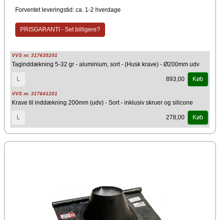
Sort
Forventet leveringstid: ca. 1-2 hverdage
Producent
Metalbestos Multi50
PRISGARANTI - Set billigere?
Billedet kan afvige fra det oprindelige produkt - spørg hvis du er i tvivl.
Krave medfølger ikke og skal købes separat.
VVS nr. 317635201
Taginddækning 5-32 gr - aluminium, sort - (Husk krave) - Ø200mm udv
893,00
L
Køb
VVS nr. 317641201
Krave til inddækning 200mm (udv) - Sort - inklusiv skruer og silicone
278,00
L
Køb