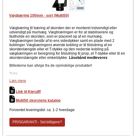
Vægbæring 100mm - sort (Multi50)
Vægbæring til bæring af skorsten der er monteret indvendigt eller
udvendigt på mur/væg. Vægbræringen er for at stabiliserere og
fastholde en skorsten, som er placeret op af en mur/væg.
Vægbæringen består af to ens sidestykker samt en plade med 2
koblinger. Vægbæringens øverste kobling er til tilslutning af en
skorstenlængde eller et T-stykke og den nederste kobling på
vægbæringen er beregning for tilslutning til prop, et T-stykke eller til en
skorstenslængde eller vinkelstykke.
Låsebånd medleveres
Billederne kan afvige fra de oprindelige produkter!
Data
Læs mere
4"
Diameter: Ø100 mm
Link til Kierulff
Farve
Multi50 skorstens katalog
Sort
Montering
Forventet leveringstid: ca. 1-2 hverdage
Afstand fra skorsten til væg er standard 100 mm
Vægbæring kan monteres direkte på trævæg.
PRISGARANTI - Set billigere?
Der medfølger låsebånd.