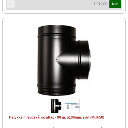
% installationslængden i forhold til brandmæssig henseende. Til
1.972,00
L
Køb
aflastning skal anvendes tag-styr, vægforankring, etage eller
vægbæring. Vær sikker på at alle samlinger er helt tætte og samlet
efter forskrevne anvisninger.
T-stykke m/sodskål og aftap - 90 gr. ø100mm, sort (Multi50)