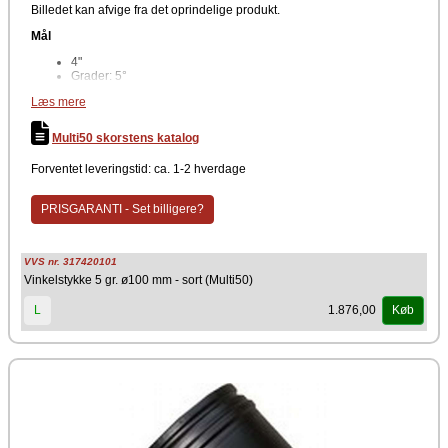
Billedet kan afvige fra det oprindelige produkt.
Mål
4"
Grader: 5°
Diameter: Ø100 mm
Læs mere
Materiale
Multi50 skorstens katalog
Rustfri stål
Farve
Forventet leveringstid: ca. 1-2 hverdage
Sort
PRISGARANTI - Set billigere?
Producent
Metalbestos
VVS nr. 317420101
Vinkelstykke med 5° fald anvendes i de kedler hvor der dannes
Vinkelstykke 5 gr. ø100 mm - sort (Multi50)
kondens som enten er tilsigtet eller utilsigtet knoden. For at undgå, at
der løber kondens direkte tilbage i kedlen, skal røgkanalen udvføres
1.876,00
L
Køb
med et fald på 5° ned mod kedlen. Der medleveres låsebånd.