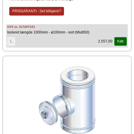
PRISGARANTI - Set billigere?
VVS nr. 317407101
Isoleret længde 1000mm - ø100mm - sort (Multi50)
2.557,00
L
Køb