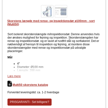
Skorstens længde med rense- og inspektionsdør ø100mm - sort
(Multi50)
Sort isoleret skorstenslængde m/inspektionsdør. Denne anvendes hvis
der ønskes mulighed for fejning og inspektion. Skorstenslængden har
rense og inspektionsdør. og er lavet af rustfrit stål og sortlakeret. Det er
nødvendigt af hensyn til inspektion og fejning, at montere disse
skorstenslængder med rense og inspektionsdør på udvalgte
placeringer.
Mål
4"
Diameter: Ø100 mm
Længde: 288 mm
Længde fra bund til midten af lem: 121 mm
Læs mere
Længde fra top til midten af lem: 167 mm
Materiale
Multi50 skorstens katalog
Rustfri stål
Forventet leveringstid: ca. 1-2 hverdage
Farve
PRISGARANTI - Set billigere?
Sort