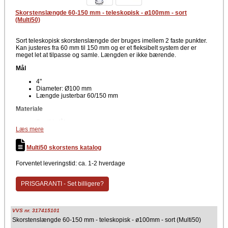
Skorstenslængde 60-150 mm - teleskopisk - ø100mm - sort
(Multi50)
Sort teleskopisk skorstenslængde der bruges imellem 2 faste punkter.
Kan justeres fra 60 mm til 150 mm og er et fleksibelt system der er
meget let at tilpasse og samle. Længden er ikke bærende.
Mål
4"
Diameter: Ø100 mm
Længde justerbar 60/150 mm
Materiale
Rustfri stål
Læs mere
Farve
Multi50 skorstens katalog
Sort
Producent
Forventet leveringstid: ca. 1-2 hverdage
Metalbestos Multi50
PRISGARANTI - Set billigere?
Justerbar teleskopisk skorstenslængde med diameter Ø100 mm.
Længden kan justeres fra 60/150 mm. Den justerbare teleskopiske
længde kan skydes tilbage over en af standardlængderne og herved
forkortes. Man bør sikre sig, at den tilbageværende isoleringsmængde
VVS nr. 317415101
er vel komprimeret. Det er vigtigt at man sikrer sig en korrekte
Skorstenslængde 60-150 mm - teleskopisk - ø100mm - sort (Multi50)
montering, og man bør kontrollere at isoleringsmængden tilpasses 100