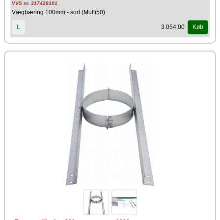
VVS nr. 317428101
Vægbæring 100mm - sort (Multi50)
3.054,00
L
Køb