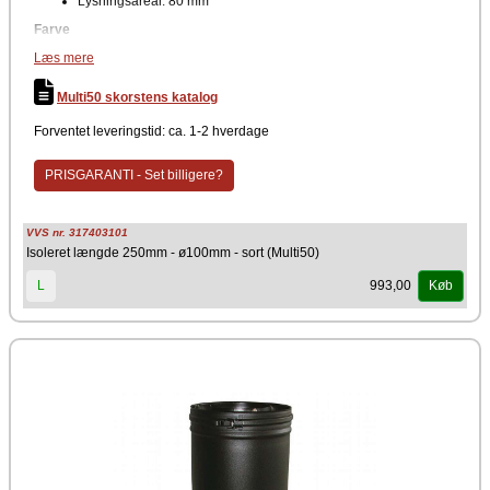
Lysningsareal: 80 mm
Farve
Læs mere
Sort
Det er muligt at sammebygge skorstenslængderne til enhver ønsket
Multi50 skorstens katalog
totalhøjde. Skorstenen er lavet af rustfri stål og har en god CMS
isolering på 50 mm. Godkendt til montering uden skakt.
Forventet leveringstid: ca. 1-2 hverdage
PRISGARANTI - Set billigere?
VVS nr. 317403101
Isoleret længde 250mm - ø100mm - sort (Multi50)
993,00
L
Køb