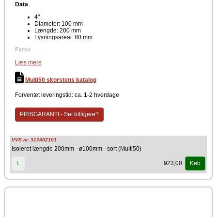
Data
4"
Diameter: 100 mm
Længde: 200 mm
Lysningsareal: 80 mm
Farve
Læs mere
Sort
Det er muligt at sammebygge skorstenslængderne til enhver ønsket
Multi50 skorstens katalog
totalhøjde. Skorstenen er lavet af rustfri stål og har en god CMS
isolering på 50 mm. Godkendt til montering uden skakt.
Forventet leveringstid: ca. 1-2 hverdage
PRISGARANTI - Set billigere?
VVS nr. 317402101
Isoleret længde 200mm - ø100mm - sort (Multi50)
923,00
L
Køb