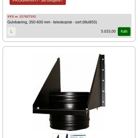
PRISGARANTI - Set billigere?
VVS nr. 317427101
Gulvbæring, 350-600 mm - teleskopisk - sort (Multi50)
5.033,00
L
Køb