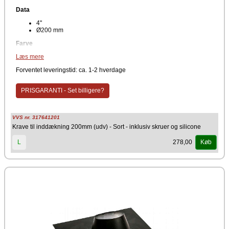
Data
4"
Ø200 mm
Farve
Læs mere
Sort
Producent
Forventet leveringstid: ca. 1-2 hverdage
Metalbestos Multi50
PRISGARANTI - Set billigere?
Der medfølger 1 tube universal silikone til tætning samt skruer.
VVS nr. 317641201
Krave til inddækning 200mm (udv) - Sort - inklusiv skruer og silicone
278,00
L
Køb