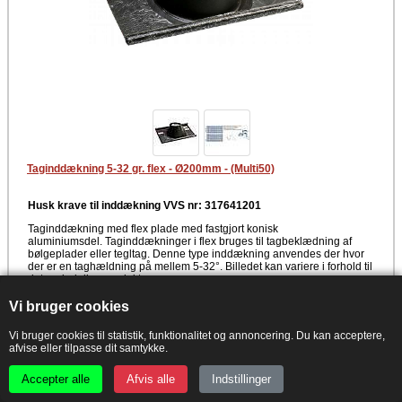
Taginddækning 5-32 gr. flex - Ø200mm - (Multi50)
Husk krave til inddækning VVS nr: 317641201
Taginddækning med flex plade med fastgjort konisk
aluminiumsdel. Taginddækninger i flex bruges til tagbeklædning af
bølgeplader eller tegltag. Denne type inddækning anvendes der hvor
der er en taghældning på mellem 5-32°. Billedet kan variere i forhold til
det oprindelige produkt.
Data
Vi bruger cookies
4"
Vi bruger cookies til statistik, funktionalitet og annoncering. Du kan acceptere,
Diameter: 200
afvise eller tilpasse dit samtykke.
Grader: 5-32°
Læs mere
Farve
Accepter alle
Afvis alle
Indstillinger
Link til Kierulff
Blank