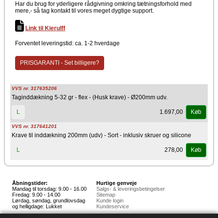
Har du brug for yderligere rådgivning omkring tætningsforhold med
mere,- så tag kontakt til vores meget dygtige support.
Link til Kierulff
Forventet leveringstid: ca. 1-2 hverdage
PRISGARANTI - Set billigere?
VVS nr. 317635206
Taginddækning 5-32 gr - flex - (Husk krave) - Ø200mm udv.
1.697,00
L
Køb
VVS nr. 317641201
Krave til inddækning 200mm (udv) - Sort - inklusiv skruer og silicone
278,00
L
Køb
Åbningstider:
Hurtige genveje
Mandag til torsdag: 9.00 - 16.00
Salgs- & leveringsbetingelser
Fredag: 9.00 - 14.00
Sitemap
Lørdag, søndag, grundlovsdag
Kunde login
og helligdage: Lukket
Kundeservice