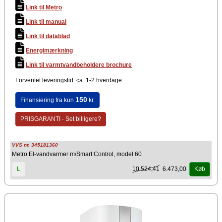
Højde: 875 mm
Link til Metro
Bredde: 390 mm
Dybde: 390 mm
Link til manual
Producent
Link til datablad
Metro Therm
Energimærkning
Link til varmtvandbeholdere brochure
Forventet leveringstid: ca. 1-2 hverdage
150
Finansiering fra kun
kr.
PRISGARANTI - Set billigere?
VVS nr. 345181360
Metro El-vandvarmer m/Smart Control, model 60
10.524,41
6.473,00
L
Køb