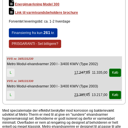
Producent
Energimærkning Model 300
Metro Therm
Link til varmtvandsbeholdere brochure
Forventet leveringstid: ca. 1-2 hverdage
261
Finansiering fra kun
kr.
PRISGARANTI - Set billigere?
VVS nr. 345131230
Metro Modul-elvandvarmer 200 l - 3/400 KW/V (Type 2002)
17.247,89
11.335,00
L
Køb
VVS nr. 345131330
Metro Modul-elvandvarmer 300 l - 3/400 KW/V (Type 2003)
23.385,45
13.217,00
L
Køb
Med specialemalje der effektivt beskytter mod korrosion og bakterievækt
udviklet af Metro Therm er med til at give en "sundere" elvandvarmer
hygienemæssigt set. Beholderne er godt isoleret og derfor er varmetabet
minimalt. Overfladen er nem at rengøring og designet af beholderen er helt
enkelt og meget klassisk. Metro elvandvaremre er designet til at passe til alle