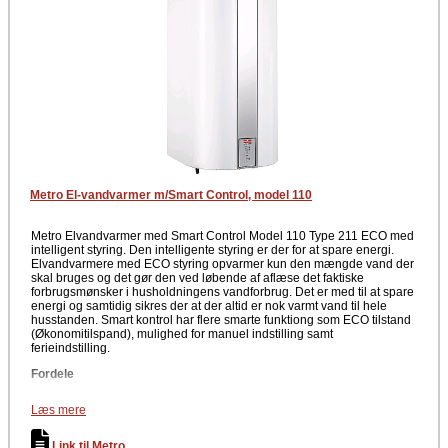
Metro El-vandvarmer m/Smart Control, model 110
Metro Elvandvarmer med Smart Control Model 110 Type 211 ECO med
intelligent styring. Den intelligente styring er der for at spare energi.
Elvandvarmere med ECO styring opvarmer kun den mængde vand der
skal bruges og det gør den ved løbende af aflæse det faktiske
forbrugsmønsker i husholdningens vandforbrug. Det er med til at spare
energi og samtidig sikres der at der altid er nok varmt vand til hele
husstanden. Smart kontrol har flere smarte funktiong som ECO tilstand
(Økonomitilspand), mulighed for manuel indstilling samt
ferieindstilling.
Fordele
ECO Tilstand: Økonomi tilstand (Besparende)
Læs mere
Mulighed for manuel indstilling
Ferieindstilling: Frostsikring og legionella beskyttelse
Med specialbehandlet emalje
Link til Metro