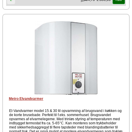
Metro Elvandvarmer
El-Vandvarmer model 15 & 30 til opvarmning af brugsvand i køkken og
de korte brusebade. Perfekt til f.eks. sommerhuset. Brugsvandet
opvarmes af elvarmelegeme. Med trinløs styring af temperaturen med
indbygget termostat fra ca. 5-65°C. Kan monteres som trykbeholder
med sikkerhedsaggregat til flere tapsteder med blandingsbatterier til
normalt tryk. Det er også muligt at montere elvandvarmeren som trykløs