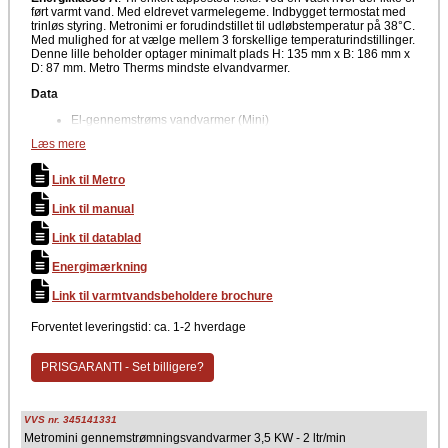
ført varmt vand. Med eldrevet varmelegeme. Indbygget termostat med
trinløs styring. Metronimi er forudindstillet til udløbstemperatur på 38°C.
Med mulighed for at vælge mellem 3 forskellige temperaturindstillinger.
Denne lille beholder optager minimalt plads H: 135 mm x B: 186 mm x
D: 87 mm. Metro Therms mindste elvandvarmer.
Data
El-gennemstrøms vandvarmer (Mini)
kW/Volt: 3,5 kW/230V
Læs mere
Vægt: 1,5 kg
Sikringsstørrelse: 1 x 16
Energiklasse A
Link til Metro
Med 3 forskellige temperaturindstillinger
Link til manual
ECO: 35°C
Link til datablad
Comfort: 38°C
Max: 45°C
Energimærkning
Producent
Link til varmtvandsbeholdere brochure
Metro Therm
Forventet leveringstid: ca. 1-2 hverdage
PRISGARANTI - Set billigere?
VVS nr. 345141331
Metromini gennemstrømningsvandvarmer 3,5 KW - 2 ltr/min