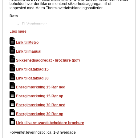
beholder hvor der ikke er monteret sikkerhedsaggregat,- til ét
tappested med Metro Therm overløbsblandingsbatterier.
Data
El-Vandvarmer
Trinløs styring af temperatur
Læs mere
Indbygger termostat
Producent
Link til Metro
Metro Therm
Link til manual
Sikkerhedsaggregat - brochure (pdf)
Link til datablad 15
Link til datablad 30
Energimærkning 15 Rør ned
Energimærkning 15 Rør op
Energimærkning 30 Rør ned
Energimærkning 30 Rør op
Link til varmtvandsbeholdere brochure
Forventet leveringstid: ca. 1-3 hverdage