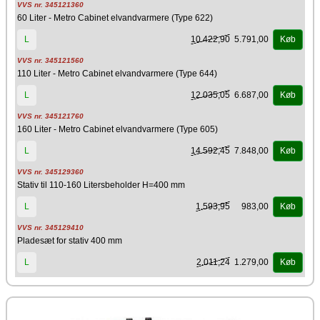
VVS nr. 345121360
60 Liter - Metro Cabinet elvandvarmere (Type 622)
10.422,90
5.791,00
L
Køb
VVS nr. 345121560
110 Liter - Metro Cabinet elvandvarmere (Type 644)
12.035,05
6.687,00
L
Køb
VVS nr. 345121760
160 Liter - Metro Cabinet elvandvarmere (Type 605)
14.592,45
7.848,00
L
Køb
VVS nr. 345129360
Stativ til 110-160 Litersbeholder H=400 mm
1.593,95
983,00
L
Køb
VVS nr. 345129410
Pladesæt for stativ 400 mm
2.011,24
1.279,00
L
Køb