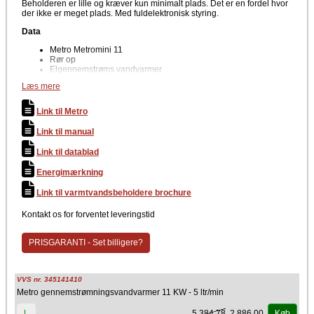
Beholderen er lille og kræver kun minimalt plads. Det er en fordel hvor
der ikke er meget plads. Med fuldelektronisk styring.
Data
Metro Metromini 11
Rør op
Elgennemstrøms vandvarmer
Læs mere
Producent
Metro Therm
Link til Metro
Gennemstrømsvandvarmer fra Danmarks populære brand Metro
Link til manual
Therm
Link til datablad
Energimærkning
Link til varmtvandsbeholdere brochure
Kontakt os for forventet leveringstid
PRISGARANTI - Set billigere?
VVS nr. 345141410
Metro gennemstrømningsvandvarmer 11 KW - 5 ltr/min
5.384,78
2.886,00
L
Køb