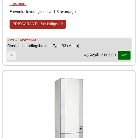
Læs mere
2 Greb
Type B3
Forventet leveringstid: ca. 1-3 hverdage
Farve
PRISGARANTI - Set billigere?
Krom
Producent
VVS nr. 345236004
Metro Therm
Overløbsblandingsbatteri - Type B3 (Metro)
4.992,40
2.806,00
?
Køb