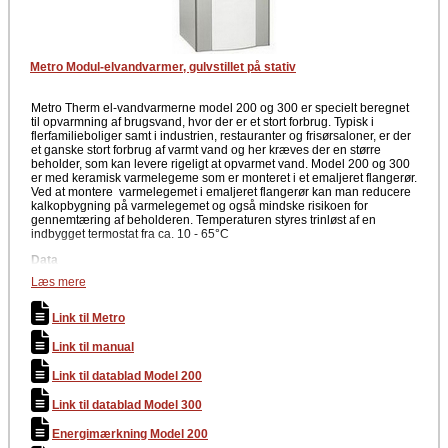
Metro Modul-elvandvarmer, gulvstillet på stativ
Metro Therm el-vandvarmerne model 200 og 300 er specielt beregnet
til opvarmning af brugsvand, hvor der er et stort forbrug. Typisk i
flerfamilieboliger samt i industrien, restauranter og frisørsaloner, er der
et ganske stort forbrug af varmt vand og her kræves der en større
beholder, som kan levere rigeligt at opvarmet vand. Model 200 og 300
er med keramisk varmelegeme som er monteret i et emaljeret flangerør.
Ved at montere varmelegemet i emaljeret flangerør kan man reducere
kalkopbygning på varmelegemet og også mindske risikoen for
gennemtæring af beholderen. Temperaturen styres trinløst af en
indbygget termostat fra ca. 10 - 65°C
Data
Læs mere
Elvandvarmer model 200 & 300
Keramisk varmelegeme
Trinløs styring af temperatur (Indbygget termostat)
Link til Metro
Modeller
Link til manual
Metro Elvandvarmer Model 200 - Type 2002, 65C
Link til datablad Model 200
Metro Elvandvarmer Model 300 - Type 2003, 65C
Link til datablad Model 300
Som en variant kan 200 og 300 liter bestilles med 88 °C termostat. Det
er specielt landbrug og industri, der kan have brug for dette.
Energimærkning Model 200