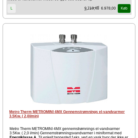
9.719,48
6.978,00
L
Køb
Metro Therm METROMINI 4MX Gennemstrømnings el-vandvarmer
3.5Kw. ( 2,0l/min)
Metro Therm METROMINI 4MX gennemstrømnings el-vandvarmer
3.5Kw. ( 2,0 l/min) Gennemstrømningsvandvarmer i miniformat med
Energiklasse A
. Til enkelt tappested f.eks. ved en vask hvor der ikke er