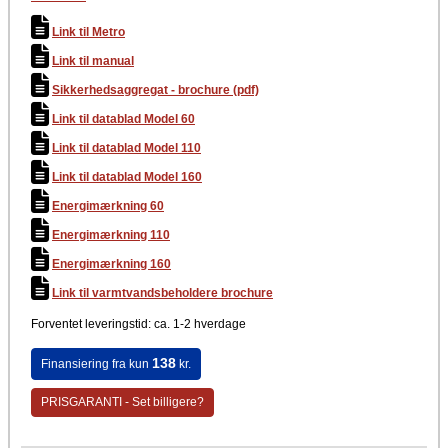
Producent
Link til Metro
Metro Therm
Link til manual
Sikkerhedsaggregat - brochure (pdf)
Link til datablad Model 60
Link til datablad Model 110
Link til datablad Model 160
Energimærkning 60
Energimærkning 110
Energimærkning 160
Link til varmtvandsbeholdere brochure
Forventet leveringstid: ca. 1-2 hverdage
138
Finansiering fra kun
kr.
PRISGARANTI - Set billigere?