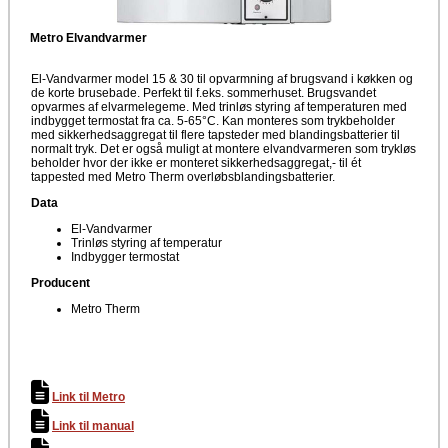
Metro Elvandvarmer
El-Vandvarmer model 15 & 30 til opvarmning af brugsvand i køkken og
de korte brusebade. Perfekt til f.eks. sommerhuset. Brugsvandet
opvarmes af elvarmelegeme. Med trinløs styring af temperaturen med
indbygget termostat fra ca. 5-65°C. Kan monteres som trykbeholder
med sikkerhedsaggregat til flere tapsteder med blandingsbatterier til
normalt tryk. Det er også muligt at montere elvandvarmeren som trykløs
beholder hvor der ikke er monteret sikkerhedsaggregat,- til ét
tappested med Metro Therm overløbsblandingsbatterier.
Data
El-Vandvarmer
Trinløs styring af temperatur
Indbygger termostat
Producent
Metro Therm
Link til Metro
Link til manual