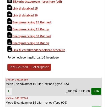
Sikkerhedsaggregat - brochure (pdf)
Link til datablad 15
Link til datablad 30
Energimærkning 15 Rør ned
Energimærkning 15 Rør op
Energimærkning 30 Rør ned
Energimærkning 30 Rør op
Link til varmtvandsbeholdere brochure
Forventet leveringstid: ca. 1-3 hverdage
PRISGARANTI - Set billigere?
VVS nr. 345166200
Metro Elvandvarmer 15 Liter - rør ned (Type 905)
6.011,86
3.911,00
L
Køb
VVS nr. 345167200
Metro Elvandvarmer 15 Liter - rør op (Type 906)