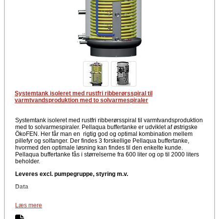
Systemtank isoleret med rustfri ribberørsspiral til
varmtvandsproduktion med to solvarmespiraler
Systemtank isoleret med rustfri ribberørsspiral til varmtvandsproduktion
med to solvarmespiraler. Pellaqua buffertanke er udviklet af østrigske
ÖkoFEN. Her får man en rigtig god og optimal kombination mellem
pillefyr og solfanger. Der findes 3 forskellige Pellaqua buffertanke,
hvormed den optimale løsning kan findes til den enkelte kunde.
Pellaqua buffertanke fås i størrelserne fra 600 liter og op til 2000 liters
beholder.
Leveres excl. pumpegruppe, styring m.v.
Data
8 Muffer 1½“ IG
Læs mere
Tilslutninger er placeret i en vinkel 90°
4 følermuffer for ½“ dykrør