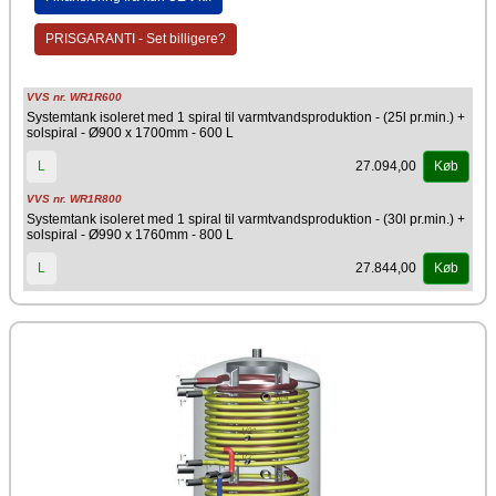
Bedre varmelagring med en effektiv akkumuleringstank med
solvarmespiral er med til at reducere varmeudgifterne, forlænger
levetiden på pillefyret samt reduceres forbruget af brændsel og det er
PRISGARANTI - Set billigere?
en gevinst for miljøet. Med indbygget solvarmespiral udnyttes solens
gratis energi til din og til miljøets fordel.
VVS nr. WR1R600
Systemtank isoleret med 1 spiral til varmtvandsproduktion - (25l pr.min.) +
solspiral - Ø900 x 1700mm - 600 L
27.094,00
L
Køb
VVS nr. WR1R800
Systemtank isoleret med 1 spiral til varmtvandsproduktion - (30l pr.min.) +
solspiral - Ø990 x 1760mm - 800 L
27.844,00
L
Køb