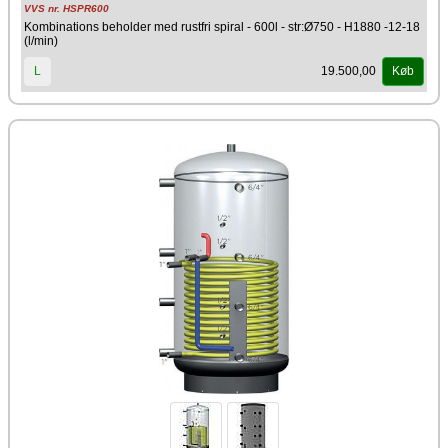
VVS nr. HSPR600
Kombinations beholder med rustfri spiral - 600l - str:Ø750 - H1880 -12-18
(l/min)
19.500,00
L
Køb