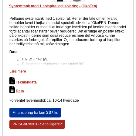
Systemtank med 1 solspiral og isolering - (ÖkoFen)
Pellaque systemtank med 1 solspiral. Her er der tale om en kraftig
beholder lavet i højkvalitetsstål specielt udviklet af ÖkoFEN. Denne
solide beholder er med til at forlænge levetiden på kedlen blandt andet
fordi at antallet af starter bliver reduceret. Det er tillige en positiv effekt
på omkostningerne som også reduceres men det vil også kunne
mærkes på forbruget af træpiller. Og et reduceret forbrug af træpiller
har indflydelse på miljøpåvirkningen.
Data
8 Muffer 1½“ IG
Tilslutninger er placeret i en vinkel 90°
4 følermuffer for ½“ dykrør
Læs mere
5 sensorholdere til udvendige følere
1 udluftning 1 ½“ IG
Gulvisolering
Tekniskdata
100 mm isolering
4 Stk. Isolering til studser
Data
Driftstryk: 3 bar
Maks. driftstemperatur: 95°C
Forventet leveringstid: ca. 10-14 hverdage
Kraftig systemtank i en meget høj kvalitet der ikke bare er med til at
forlænge levetiden på dit pillefyr men også kan give en besparelse på
337
Finansiering fra kun
kr.
varmeøkonomien. Pellaque beholderen er lavet i stål. Pellaqua er
designet på en sådan måde, at opvarmningsvandet stratificeres med
temperaturniveau i buffercylinderen. Alle pumper til distribution af
PRISGARANTI - Set billigere?
varmekredsløb kan monteres sammen med regulatoren på
buffercylinderen. Denne fleksible løsning er med til at give en let og
hurtig montering samt får du et fyrrum med en mere