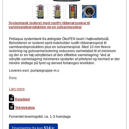
Systemtank isoleret med rustfri ribberørsspiral til
varmtvandsproduktion og en solvarmespiral
Pellaqua systemtank fra østrigske ÖkoFEN lavet i højkvalitetsstå.
Beholderen er isoleret samt indeholder rustfri ribberørsspiral til
varmtvandsproduktion plus en solvarmespiral. Med 10 mm fleece
isolering og gulvvarmeisolering reduceres varmetabet til et minimum
og der er en høj udnyttelses af den effektive varmelagring. Ved at
udnytte varmelagring minimeres opstarter af pillefyret og hermed er der
mindre slidtage på fyret og derved forlænges levetiden.
Leveres excl. pumpegruppe m.v.
Data
8 Muffer 1½“ IG
Læs mere
Tilslutninger er placeret i en vinkel 90°
4 følermuffer for ½“ dykrør
5 sensorholdere til udvendige følere
Datablad
1 udluftning 1 ½“ IG
Gulvisolering
Tekniskdata
100 mm isolering
4 Stk. Isolering til studser
Forventet leveringstid: ca. 1-3 hverdage
Driftstryk: 3 bar
Maks. driftstemperatur: 95°C
514
Finansiering fra kun
kr.