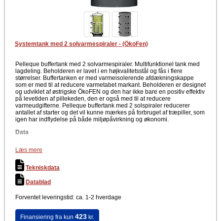
Systemtank med 2 solvarmespiraler - (ÖkoFen)
Pelleque buffertank med 2 solvarmespiraler. Multifunktionel tank med
lagdeling. Beholderen er lavet i en højkvalitetsstål og fås i flere
størrelser. Buffertanken er med varmeisolerende afdækningskappe
som er med til at reducere varmetabet markant. Beholderen er designet
og udviklet af østrigske ÖkoFEN og den har ikke bare en positiv effektiv
på levetiden af pillekeden, den er også med til at reducere
varmeudgifterne. Pelleque buffertank med 2 solspiraler reducerer
antallet af starter og det vil kunne mærkes på forbruget af træpiller, som
igen har indflydelse på både miljøpåvirkning og økonomi.
Data
8 Muffer 1½“ IG
Læs mere
Tilslutninger er placeret i en vinkel 90°
4 følermuffer for ½“ dykrør
5 sensorholdere til udvendige følere
Tekniskdata
1 udluftning 1 ½“ IG
Gulvisolering
Datablad
100 mm isolering
4 stk. isolering til studser
Forventet leveringstid: ca. 1-2 hverdage
Driftstryk: 3 bar
Maks. driftstemperatur: 95°C
423
Finansiering fra kun
kr.
Virkelig god buffertank i et gennemtænkt design og i en meget høj