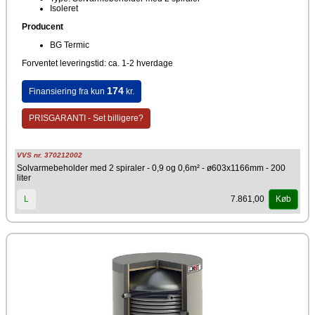
Isoleret
Producent
BG Termic
Forventet leveringstid: ca. 1-2 hverdage
174
Finansiering fra kun
kr.
PRISGARANTI - Set billigere?
VVS nr. 370212002
Solvarmebeholder med 2 spiraler - 0,9 og 0,6m² - ø603x1166mm - 200
liter
7.861,00
L
Køb