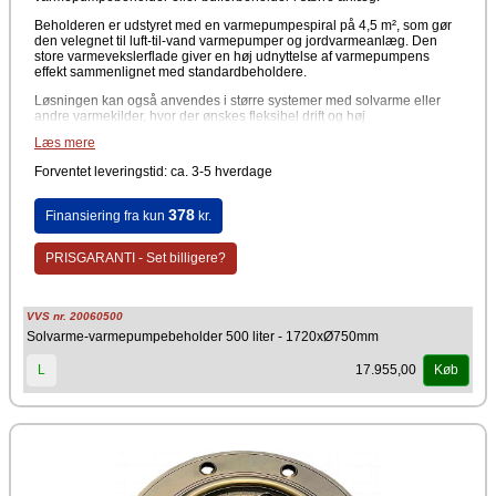
Beholderen er udstyret med en varmepumpespiral på 4,5 m², som gør
den velegnet til luft-til-vand varmepumper og jordvarmeanlæg. Den
store varmevekslerflade giver en høj udnyttelse af varmepumpens
effekt sammenlignet med standardbeholdere.
Løsningen kan også anvendes i større systemer med solvarme eller
andre varmekilder, hvor der ønskes fleksibel drift og høj
varmeoverførsel. Spiralerne kan anvendes hver for sig eller i
Læs mere
kombination afhængigt af installationens opbygning.
Forventet leveringstid: ca. 3-5 hverdage
Fordele
Varmepumpebeholder 500 liter til større anlæg
378
Finansiering fra kun
kr.
Stor varmepumpespiral på 4,5 m²
Egnet til jordvarme og luft-til-vand varmepumper
Kan anvendes som bufferbeholder til varmepumpe
PRISGARANTI - Set billigere?
Understøtter kombination med solvarmeanlæg
Høj varmeoverførsel i brugsvandsproduktion
Fleksibel anvendelse i både bolig og erhverv
VVS nr. 20060500
Tekniske specifikationer
Solvarme-varmepumpebeholder 500 liter - 1720xØ750mm
Volumen: 500 liter (netto 450 liter)
17.955,00
L
Køb
Dimensioner: 1720 x Ø750 mm
Varmespiral (varmepumpe): 4,5 m²
Bundspiral (solvarme): 2,1 m²
Isolering: Energiklasse C
Vægt: 247 kg
500 liters solvarme- og varmepumpebeholder med stor
varmepumpespiral på 4,5 m². Bruges til bufferbeholder eller
varmtvandsbeholder i anlæg med varmepumpe, jordvarme eller