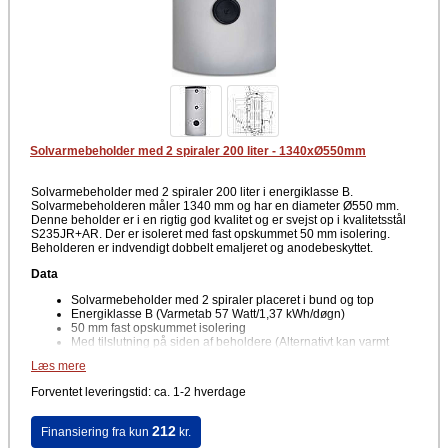
Solvarmebeholder med 2 spiraler 200 liter - 1340xØ550mm
Solvarmebeholder med 2 spiraler 200 liter i energiklasse B.
Solvarmebeholderen måler 1340 mm og har en diameter Ø550 mm.
Denne beholder er i en rigtig god kvalitet og er svejst op i kvalitetsstål
S235JR+AR. Der er isoleret med fast opskummet 50 mm isolering.
Beholderen er indvendigt dobbelt emaljeret og anodebeskyttet.
Data
Solvarmebeholder med 2 spiraler placeret i bund og top
Energiklasse B (Varmetab 57 Watt/1,37 kWh/døgn)
50 mm fast opskummet isolering
Med tilslutning på siden af beholdere (Alternativt kan varmt
vand tages ud i top)
Læs mere
Emaljeret på alle overflader som er i berøring med brugsvand
Offeranode
Forventet leveringstid: ca. 1-2 hverdage
212
Finansiering fra kun
kr.
Tekniske data