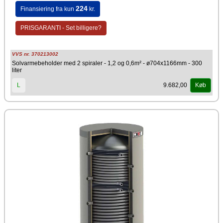
224
Finansiering fra kun
kr.
PRISGARANTI - Set billigere?
VVS nr. 370213002
Solvarmebeholder med 2 spiraler - 1,2 og 0,6m² - ø704x1166mm - 300
liter
9.682,00
L
Køb