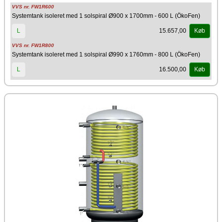
forenklet installation.
VVS nr. FW1R600
Systemtank isoleret med 1 solspiral Ø900 x 1700mm - 600 L (ÖkoFen)
Producent
15.657,00
L
Køb
ÖkoFEN
VVS nr. FW1R800
Systemtank isoleret med 1 solspiral Ø990 x 1760mm - 800 L (ÖkoFen)
16.500,00
L
Køb