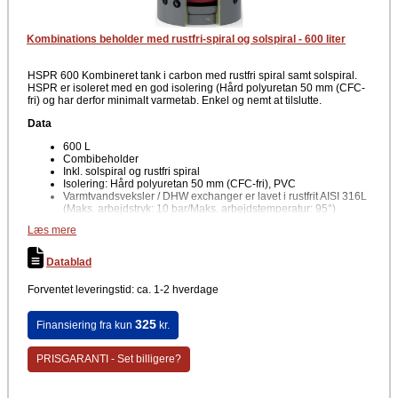
Kombinations beholder med rustfri-spiral og solspiral - 600 liter
HSPR 600 Kombineret tank i carbon med rustfri spiral samt solspiral.
HSPR er isoleret med en god isolering (Hård polyuretan 50 mm (CFC-
fri) og har derfor minimalt varmetab. Enkel og nemt at tilslutte.
Data
600 L
Combibeholder
Inkl. solspiral og rustfri spiral
Isolering: Hård polyuretan 50 mm (CFC-fri), PVC
Varmtvandsveksler / DHW exchanger er lavet i rustfrit AISI 316L
(Maks. arbejdstryk: 10 bar/Maks. arbejdstemperatur: 95°)
Læs mere
Producent
Easypel (ÖkoFEN)
Datablad
Forventet leveringstid: ca. 1-2 hverdage
325
Finansiering fra kun
kr.
PRISGARANTI - Set billigere?