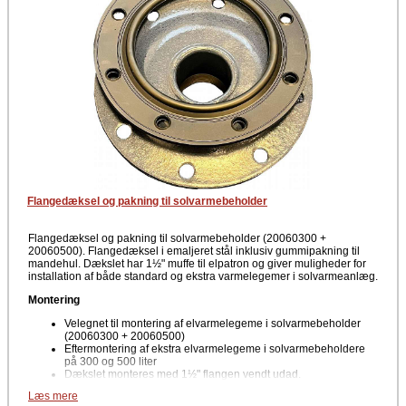
solvarme, hvor der ønskes effektiv varmeoverførsel og fleksibel
systemopbygning.
Flangedæksel og pakning til solvarmebeholder
Flangedæksel og pakning til solvarmebeholder (20060300 +
20060500). Flangedæksel i emaljeret stål inklusiv gummipakning til
mandehul. Dækslet har 1½" muffe til elpatron og giver muligheder for
installation af både standard og ekstra varmelegemer i solvarmeanlæg.
Montering
Velegnet til montering af elvarmelegeme i solvarmebeholder
(20060300 + 20060500)
Eftermontering af ekstra elvarmelegeme i solvarmebeholdere
på 300 og 500 liter
Dækslet monteres med 1½" flangen vendt udad.
Læs mere
Tekniske data