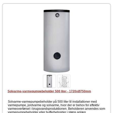
Volumen: 300 liter (netto 264 liter)
Dimensioner: 1440 x Ø650 mm
Varmespiral (varmepumpe): 3,0 m²
Bundspiral (Solvarme): 1,3 m²
Isolering: Energiklasse B
Vægt: 145 kg
300 liters varmepumpebeholder / solvarmebeholder med stor
varmepumpespiral på 3,0 m². Beholderen er specielt velegnet til
anvendelse som bufferbeholder eller varmtvandsbeholder i anlæg med
varmepumpe, jordvarme eller solvarme, hvor der ønskes høj
varmeoverførsel og fleksibel systemopbygning.
Solvarme-varmepumpebeholder 500 liter - 1720xØ750mm
Solvarme-varmepumpebeholder på 500 liter til installationer med
varmepumpe, jordvarme og solvarme, hvor der er behov for effektiv
varmeoverførsel i brugsvandsproduktionen. Beholderen anvendes som
varmepumpebeholder eller bufferbeholder i større anlæg.