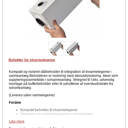
Beholder for elvarmelegeme
Kompakt og isoleret stålbeholder til integration af elvarmelegeme i
varmeanlæg.Beholderen er isolering med stenuldsisolering. Ideel som
suppleringsvarmekilde i solvarmeanlæg. Velegnet til f.eks. udvendig
montage på bufferbeholder eller til udnyttelse af overskudsstrøm fra
solcelleanlæg.
(Leveres uden varmelegeme)
Fordele
Kompakt beholder til elvarmelegeme
Velegnet som suppleringsvarme i varmeanlæg
Kan bruges i solvarme- og bufferløsninger
Læs mere
Understøtter udnyttelse af overskudsstrøm fra solceller
Isoleret konstruktion for reduceret varmetab