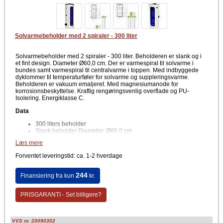
Solvarmebeholder med 2 spiraler - 300 liter
Solvarmebeholder med 2 spiraler - 300 liter. Beholderen er slank og i
et fint design. Diameter Ø60,0 cm. Der er varmespiral til solvarme i
bundes samt varmespiral til centralvarme i toppen. Med indbyggede
dyklommer til temperaturføler for solvarme og suppleringsvarme.
Beholderen er vakuum emaljeret. Med magnesiumanode for
korrosionsbeskyttelse. Kraftig rengøringsvenlig overflade og PU-
Isolering. Energiklasse C.
Data
300 liters beholder
Slank beholder Diameter: Ø60,0 cm
Varmespiral for solvarme i bunden 1,2 m²
Læs mere
Varmespiral for centralvarme i toppen 0,8 m²
1½"-muffe til elpatron lidt over midten
Forventet leveringstid: ca. 1-2 hverdage
2 indbyggede dyklommer for temperaturføler for solvarme og
suppleringsvarme
Vakuum-emaljeret og udstyret med lettilgængelig magnesium-
244
Finansiering fra kun
kr.
anode for bedste korrosionsbeskyttelse
PU-isolering med robust og rengøringsvenlig overflade
Energiklasse C, varmetab 85W
PRISGARANTI - Set billigere?
Tilslutninger koldt og varmt vand 3/4" spiraler og
cirkulationstilslutning 3/4"
Producent
VVS nr. 20090302