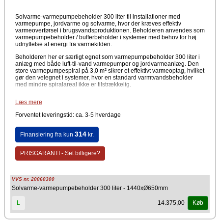
Solvarme-varmepumpebeholder 300 liter til installationer med
varmepumpe, jordvarme og solvarme, hvor der kræves effektiv
varmeoverførsel i brugsvandsproduktionen. Beholderen anvendes som
varmepumpebeholder / bufferbeholder i systemer med behov for høj
udnyttelse af energi fra varmekilden.
Beholderen her er særligt egnet som varmepumpebeholder 300 liter i
anlæg med både luft-til-vand varmepumper og jordvarmeanlæg. Den
store varmepumpespiral på 3,0 m² sikrer et effektivt varmeoptag, hvilket
gør den velegnet i systemer, hvor en standard varmtvandsbeholder
med mindre spiralareal ikke er tilstrækkelig.
Løsningen kan også anvendes som bufferbeholder til varmepumpe,
Læs mere
eller i kombinerede anlæg med solvarme, hvor der ønskes fleksibel
udnyttelse af de to spiraler. Beholderens opbygning gør den egnet til
Forventet leveringstid: ca. 3-5 hverdage
både enfamiliehuse og større installationer med kontinuerligt
varmtvandsbehov.
314
Finansiering fra kun
kr.
Fordele
Varmepumpebeholder 300 liter til effektiv
PRISGARANTI - Set billigere?
brugsvandsproduktion
Stor varmepumpespiral på 3,0 m²
Egnet til jordvarme og luft-til-vand varmepumper
Kan anvendes som bufferbeholder til varmepumpe
VVS nr. 20060300
Understøtter kombination med solvarmeanlæg
Solvarme-varmepumpebeholder 300 liter - 1440xØ650mm
Høj varmeoverførsel sammenlignet med standardbeholdere
Fleksibel installation i både små og større anlæg
14.375,00
L
Køb
Tekniske specifikationer