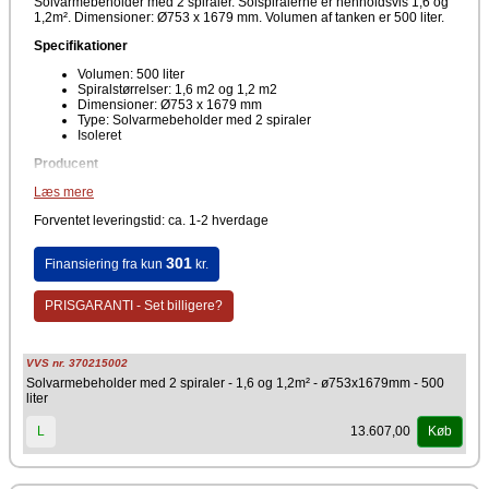
Solvarmebeholder med 2 spiraler. Solspiralerne er henholdsvis 1,6 og
1,2m². Dimensioner: Ø753 x 1679 mm. Volumen af tanken er 500 liter.
Specifikationer
Volumen: 500 liter
Spiralstørrelser: 1,6 m2 og 1,2 m2
Dimensioner: Ø753 x 1679 mm
Type: Solvarmebeholder med 2 spiraler
Isoleret
Producent
Læs mere
BG Termic
Forventet leveringstid: ca. 1-2 hverdage
301
Finansiering fra kun
kr.
PRISGARANTI - Set billigere?
VVS nr. 370215002
Solvarmebeholder med 2 spiraler - 1,6 og 1,2m² - ø753x1679mm - 500
liter
13.607,00
L
Køb