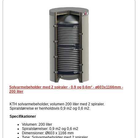
tilføje elektrisk backup-varme i anlægget. Beholderen er ikke godkendt
til brugsvand og anvendes udelukkende til anlægsvand.
Elpatron
Kontakt support for spørgsmål vedrørende elvarmelegeme.
Solvarmebeholder med 2 spiraler - 0,9 og 0,6m² - ø603x1166mm -
200 liter
KTH solvarmebeholder, volumen 200 liter med 2 spiraler.
Spiralstørrelse er henholdsvis 0,9 m2 og 0,6 m2.
Specifikationer
Volumen: 200 liter
Spiralstørrelser: 0,9 m2 og 0,6 m2
Dimensioner: Ø603 x 1166 mm
Type: Solvarmebeholder med 2 spiraler