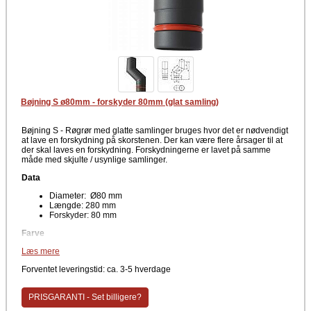
Bøjning S ø80mm - forskyder 80mm (glat samling)
Bøjning S - Røgrør med glatte samlinger bruges hvor det er nødvendigt
at lave en forskydning på skorstenen. Der kan være flere årsager til at
der skal laves en forskydning. Forskydningerne er lavet på samme
måde med skjulte / usynlige samlinger.
Data
Diameter: Ø80 mm
Længde: 280 mm
Forskyder: 80 mm
Farve
Læs mere
Sort
Forskyder / Bøjning S laves som standard med 2 forskellige
Forventet leveringstid: ca. 3-5 hverdage
forskydninger på enten 60 mm eller 80 mm og anvedes i de tilfælde,
hvor det er nødvendigt at ændre / forskyde retning på røret.
PRISGARANTI - Set billigere?