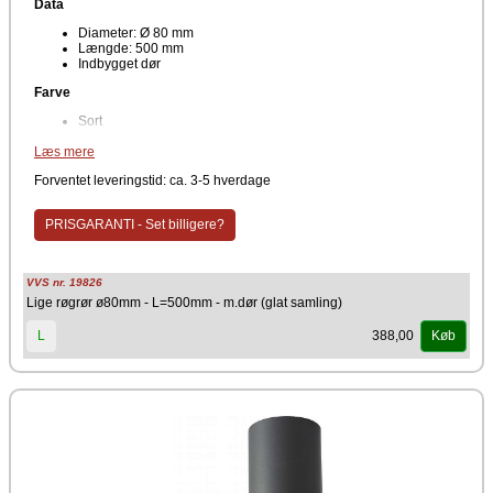
Data
Diameter: Ø 80 mm
Længde: 500 mm
Indbygget dør
Farve
Sort
Røgrørs længder med renselem laves som standard i 2 forskellige
Læs mere
længder. De skjulte samlinger gør skorstenen langt mere moderne at
se på. Er du i tvivl om hvor din rensedør skal være placeret, så kontakt
Forventet leveringstid: ca. 3-5 hverdage
din lokale skorstensfejer. Det er ham som i sidste ende skal godkende
skorstenen.
PRISGARANTI - Set billigere?
VVS nr. 19826
Lige røgrør ø80mm - L=500mm - m.dør (glat samling)
388,00
L
Køb