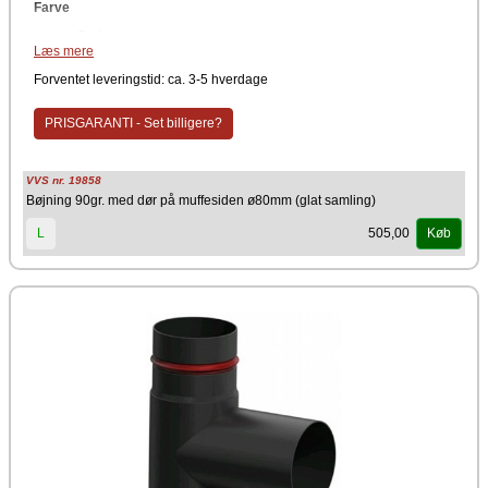
Farve
Sort
Læs mere
Røgrør uden synlige samlinger med en skarp 90° bøjning med
indbygget dør. Døren er placeret på muffesiden. For at kunne foretage
Forventet leveringstid: ca. 3-5 hverdage
en nem rens og inspektion af røgrør, skal der på udvalgte steder være
renselem / dør.
PRISGARANTI - Set billigere?
VVS nr. 19858
Bøjning 90gr. med dør på muffesiden ø80mm (glat samling)
505,00
L
Køb