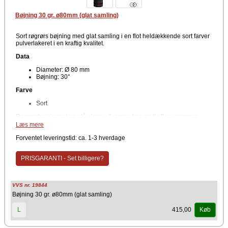
Bøjning 30 gr. ø80mm (glat samling)
Sort røgrørs bøjning med glat samling i en flot heldækkende sort farver
pulverlakeret i en kraftig kvalitet.
Data
Diameter: Ø 80 mm
Bøjning: 30°
Farve
Sort
Røgrørsbøjninger kan stå alene eller man kan sætte flere sammen.
Anvendes for at ændre retning på røret. Denne meget flotte serie er
Læs mere
lavet helt uden synlige samlinger og kvaliteten er god. Det giver en
lækkert moderne og mere enkelt look, som passer flot til de moderne
Forventet leveringstid: ca. 1-3 hverdage
pilleovne.
PRISGARANTI - Set billigere?
VVS nr. 19844
Bøjning 30 gr. ø80mm (glat samling)
415,00
L
Køb