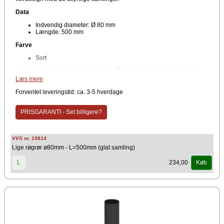
Data
Indvendig diameter: Ø 80 mm
Længde: 500 mm
Farve
Sort
Lige sorte røgrør med glat samlinger fås i flere forskellige standard
længder .
Læs mere
Producent
Forventet leveringstid: ca. 3-5 hverdage
TermaTech
PRISGARANTI - Set billigere?
VVS nr. 19814
Lige røgrør ø80mm - L=500mm (glat samling)
234,00
L
Køb