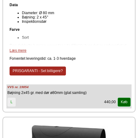
Data
Diameter: Ø 80 mm
Bøjning: 2 x 45°
Inspektionsdør
Farve
Sort
Den dobbelte bøjning anvendes i de tilfælde hvor det er nødvendigt at
ændre på retningen af skorstenen. Det kan der være flere årsager til.
Læs mere
De flotte sorte bøjninger er lavet med glattee samlinger og fremstår
særdeles enkle, rene og med et mere æstetisk design. Der er
Forventet leveringstid: ca. 1-3 hverdage
inspektionsdør i bøjningen der gør det let at inspicere samt rense
røgrør.
PRISGARANTI - Set billigere?
VVS nr. 19854
Bøjning 2x45 gr. med dør ø80mm (glat samling)
440,00
L
Køb