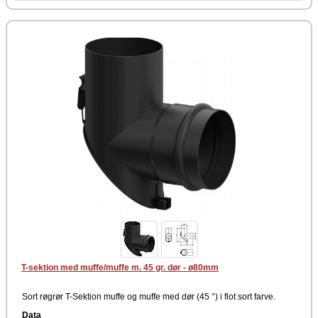
T-sektion med muffe/muffe m. 45 gr. dør - ø80mm
Sort røgrør T-Sektion muffe og muffe med dør (45 °) i flot sort farve.
Data