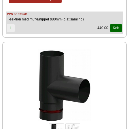
VVS nr. 19860
T-sektion med muffe/nippel ø80mm (glat samling)
440,00
L
Køb