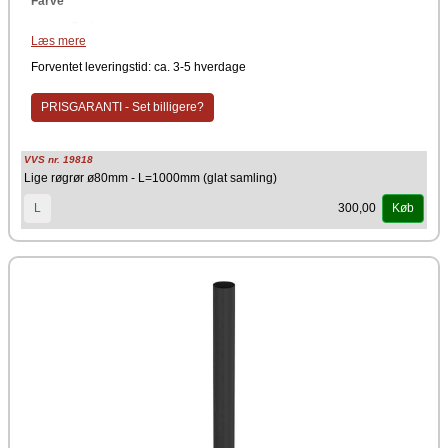
Farve
Sort
Læs mere
Røgrør uden synlige samlinger giver et mere elegant udseende som er
fuldstændig enkelt. Der er ikke spændebånd eller andet der bryder det
Forventet leveringstid: ca. 3-5 hverdage
slanke sorte look. Dette for røgrøret til at virke mere moderne og
æstetisk lækkkert.
PRISGARANTI - Set billigere?
Producent
TermaTech
VVS nr. 19818
Lige røgrør ø80mm - L=1000mm (glat samling)
300,00
L
Køb