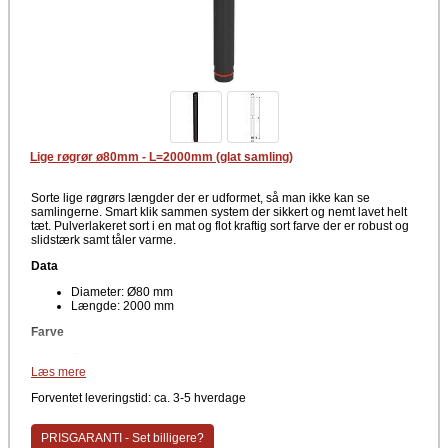
Lige røgrør ø80mm - L=2000mm (glat samling)
Sorte lige røgrørs længder der er udformet, så man ikke kan se
samlingerne. Smart klik sammen system der sikkert og nemt lavet helt
tæt. Pulverlakeret sort i en mat og flot kraftig sort farve der er robust og
slidstærk samt tåler varme.
Data
Diameter: Ø80 mm
Længde: 2000 mm
Farve
Sort
Læs mere
Som standard laves de lige længder i 4 forskellige længder. Har du
brug for hjælp til din bestilling, er du altid velkommen til at kontakte os.
Forventet leveringstid: ca. 3-5 hverdage
PRISGARANTI - Set billigere?