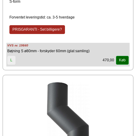
S-form
Forventet leveringstid: ca. 3-5 hverdage
PRISGARANTI - Set billigere?
VVS nr. 19840
Bøjning S ø80mm - forskyder 60mm (glat samling)
470,00
L
Køb