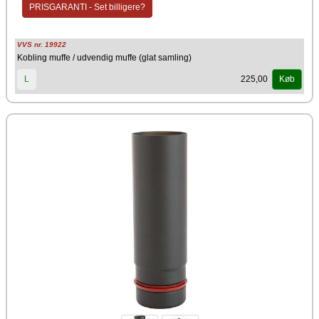
PRISGARANTI - Set billigere?
VVS nr. 19922
Kobling muffe / udvendig muffe (glat samling)
225,00
L
Køb