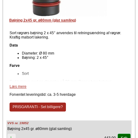
Bøjning 2x45 gr. ø80mm (glat samling)
Sort røgrørs bøjning 2 x 45° anvendes til retningsændring af røgrør.
Kraftig matsort lakering.
Data
Diameter: Ø 80 mm
Bøjning: 2 x 45°
Farve
Sort
Sort bøjning med en diameter på 80 mm. Denne type bøjning
anvendes der hvor der er behov for at ændre på retningen af
Læs mere
skorstenen. Har du brug for professionel rådgivning omkring montering
og opsætning af sorte røgrør eller bare brug for hjælp til bestillinge, så
Forventet leveringstid: ca. 3-5 hverdage
kontakt vores super gode support. Det er også altid en god ide at
kontakte den lokate skorstensfejer og få ham med på råd ved
PRISGARANTI - Set billigere?
tvivlsspørgsmål.
VVS nr. 19852
Bøjning 2x45 gr. ø80mm (glat samling)