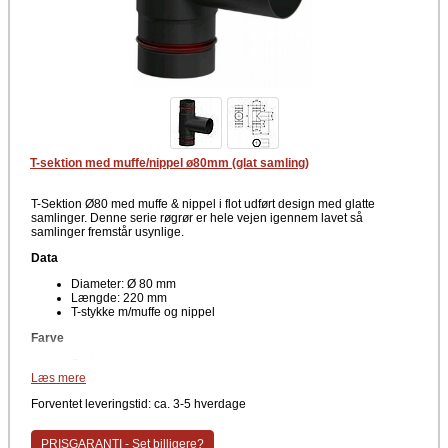
T-sektion med muffe/nippel ø80mm (glat samling)
T-Sektion Ø80 med muffe & nippel i flot udført design med glatte
samlinger. Denne serie røgrør er hele vejen igennem lavet så
samlinger fremstår usynlige.
Data
Diameter: Ø 80 mm
Længde: 220 mm
T-stykke m/muffe og nippel
Farve
Sort
Læs mere
T-stykket samles let og hurtigt med det nye smarte system. Den sorte
lakering er en kraftig og særdeles holdbar maling der giver en meget
Forventet leveringstid: ca. 3-5 hverdage
fin overflade. T-stykket fås også med muffe/muffe samt muffe/muffe med
dør. Se øvrige produkter på siden.
PRISGARANTI - Set billigere?