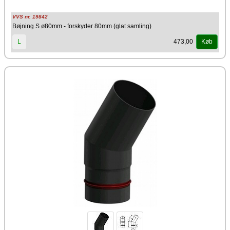
VVS nr. 19842
Bøjning S ø80mm - forskyder 80mm (glat samling)
473,00
L
Køb