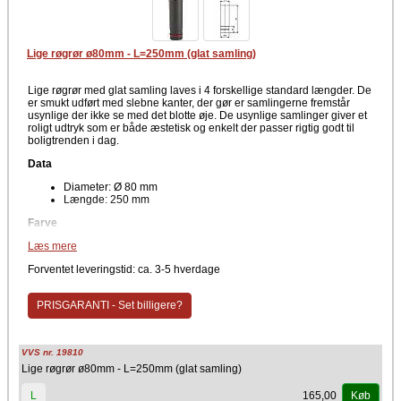
Lige røgrør ø80mm - L=250mm (glat samling)
Lige røgrør med glat samling laves i 4 forskellige standard længder. De
er smukt udført med slebne kanter, der gør er samlingerne fremstår
usynlige der ikke se med det blotte øje. De usynlige samlinger giver et
roligt udtryk som er både æstetisk og enkelt der passer rigtig godt til
boligtrenden i dag.
Data
Diameter: Ø 80 mm
Længde: 250 mm
Farve
Læs mere
Sort
Producent
Forventet leveringstid: ca. 3-5 hverdage
TermaTech
PRISGARANTI - Set billigere?
VVS nr. 19810
Lige røgrør ø80mm - L=250mm (glat samling)
165,00
L
Køb