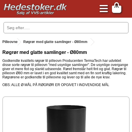
0
.
Pilleovne
.
Røgrør med glatte samlinger - Ø80mm
Røgrør med glatte samlinger - Ø80mm
Godkendte kvalitets røgrør til pilleovn Producenten TermaTech har udviklet
disse sorte røgrør til pilleovn "med usynlige samlinger". De usynlige overgange
giver et mere flot og slankt udseende. Røret fremstår helt fint og glat. Røgrør til
pilleovn Ø80 mm er lavet i en god kvalitet samt med en fin sort kraftig lakering.
Røgrørene er godkendte til pilleovne og lever op til alle de nye krav.
OBS: ALLE Ø MÅL PÅ RØGRØR ER OPGIVET I INDVENDIGE MÅL