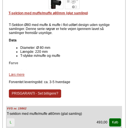
T-sektion med muffe/muffe ø80mm (glat samling)
T-Sektion Ø80 med muffe & muffe i flot udført design uden synlige
samlinger. Denne serie røgrør er hele vejen igennem lavet så
samlinger fremstår usynlige.
Data
Diameter: Ø 80 mm
Længde: 220 mm
T-stykke m/muffe og muffe
Farve
Sort
Læs mere
T-stykket samles let og hurtigt med det nye smarte system. Den sorte
lakering er en kraftig og særdeles holdbar maling der giver en meget
Forventet leveringstid: ca. 3-5 hverdage
fin overflade. T-stykket fås også med muffe/muffe samt
muffe/nippel med dør. Se øvrige produkter på siden.
PRISGARANTI - Set billigere?
VVS nr. 19862
T-sektion med muffe/muffe ø80mm (glat samling)
493,00
L
Køb