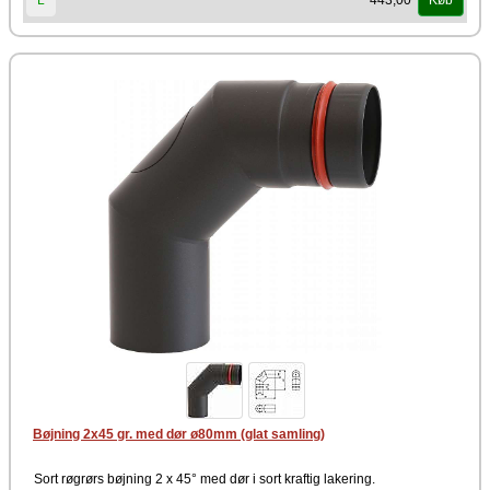
443,00
L
Køb
Bøjning 2x45 gr. med dør ø80mm (glat samling)
Sort røgrørs bøjning 2 x 45° med dør i sort kraftig lakering.