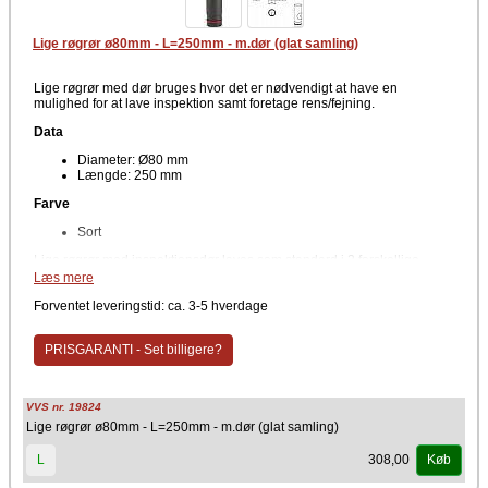
Lige røgrør ø80mm - L=250mm - m.dør (glat samling)
Lige røgrør med dør bruges hvor det er nødvendigt at have en
mulighed for at lave inspektion samt foretage rens/fejning.
Data
Diameter: Ø80 mm
Længde: 250 mm
Farve
Sort
Lige røgrør med inspektionsdør laves som standard i 2 forskellige
længder der gør det let at få nem adgang til inspektionsmulighed af
Læs mere
røgrørene. Tag gerne din lokale skorstensfejer med på råd, så du får
placeret din rense og inspektionsdør hvor skorstensfejeren ønsker
Forventet leveringstid: ca. 3-5 hverdage
den.
PRISGARANTI - Set billigere?
VVS nr. 19824
Lige røgrør ø80mm - L=250mm - m.dør (glat samling)
308,00
L
Køb