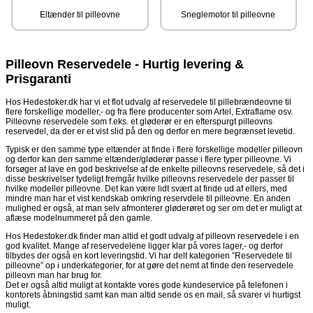
Eltænder til pilleovne
Sneglemotor til pilleovne
Pilleovn Reservedele - Hurtig levering &
Prisgaranti
Hos Hedestoker.dk har vi et flot udvalg af reservedele til pillebrændeovne til
flere forskellige modeller,- og fra flere producenter som Artel, Extraflame osv.
Pilleovne reservedele som f.eks. et gløderør er en efterspurgt pilleovns
reservedel, da der er et vist slid på den og derfor en mere begrænset levetid.
Typisk er den samme type eltænder at finde i flere forskellige modeller pilleovn
og derfor kan den samme eltænder/gløderør passe i flere typer pilleovne. Vi
forsøger at lave en god beskrivelse af de enkelte pilleovns reservedele, så det i
disse beskrivelser tydeligt fremgår hvilke pilleovns reservedele der passer til
hvilke modeller pilleovne. Det kan være lidt svært at finde ud af ellers, med
mindre man har et vist kendskab omkring reservdele til pilleovne. En anden
mulighed er også, at man selv afmonterer gløderøret og ser om det er muligt at
aflæse modelnummeret på den gamle.
Hos Hedestoker.dk finder man altid et godt udvalg af pilleovn reservedele i en
god kvalitet. Mange af reservedelene ligger klar på vores lager,- og derfor
tilbydes der også en kort leveringstid. Vi har delt kategorien ”Reservedele til
pilleovne” op i underkategorier, for at gøre det nemt at finde den reservedele
pilleovn man har brug for.
Det er også altid muligt at kontakte vores gode kundeservice på telefonen i
kontorets åbningstid samt kan man altid sende os en mail, så svarer vi hurtigst
muligt.