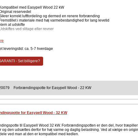
Kompatibel med Easypell Wood 22 kW
Original reservedel
Sikrer korrekt luftfordeling og dermed en renere forbrænding
Fremstillet i materiale med høj varmebestandighed for lang levetid
Nem at udskifte
Udskiftes ved slitage eller revner
e specifikationer
re
Type: Forbrændingspotte
t leveringstid: ca. 5-7 hverdage
Passer til: Easypell Wood 22 kW
Anvendelse: Brændkammer / forbrændingszone
ARANTI - Set billigere?
dingspotten er den del af brænderen, hvor træpillerne antændes og brænder. Efte
iftstimer kan den blive slidt eller få revner. En ny forbrændingspotte sikrer, at
n er klar til mange timers fyring igen.
ent
Easypell
20079
Forbrændingspotte for Easypell Wood - 22 KW
dingspotte for Easypell Wood - 32 KW
dingspotte til Easypell Wood 32 kW. Forbrændingspotten er den del, hvor træpille
 og den udsættes derfor for høj varme og daglig belastning. Ved at vælge en origin
dele ved man at den er kompatibel med kedlen.