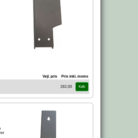
Vejl. pris
Pris inkl. moms
e, så
r
282,00
Køb
e
rer