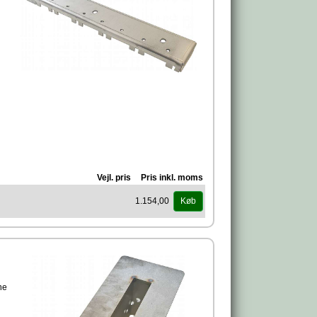
i
Vejl. pris
Pris inkl. moms
1.154,00
Køb
ne