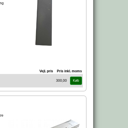
ing
Vejl. pris
Pris inkl. moms
300,00
Køb
og
tre