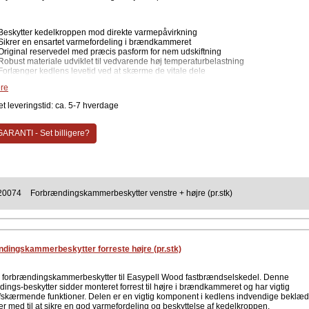
Beskytter kedelkroppen mod direkte varmepåvirkning
Sikrer en ensartet varmefordeling i brændkammeret
Original reservedel med præcis pasform for nem udskiftning
Robust materiale udviklet til vedvarende høj temperaturbelastning
Forlænger kedlens levetid ved at skærme de vitale dele
re
e specifikationer
t leveringstid: ca. 5-7 hverdage
Varenummer: 220074
Position: Højre side
Passer til: Easypell fastbrændselskedel
ARANTI - Set billigere?
Enhed: Sælges pr. stk.
Type: Original reservedel
efales at kontrollere alle beskyttere i brændkammeret ved service, da en komplet o
beklædning er afgørende for kedlens evne til at holde på varmen og beskytte selve
oppen.
20074
Forbrændingskammerbeskytter venstre + højre (pr.stk)
ent
Easypell
dingskammerbeskytter forreste højre (pr.stk)
l forbrændingskammerbeskytter til Easypell Wood fastbrændselskedel. Denne
dings-beskytter sidder monteret forrest til højre i brændkammeret og har vigtig
skærmende funktioner. Delen er en vigtig komponent i kedlens indvendige beklæ
er med til at sikre en god varmefordeling og beskyttelse af kedelkroppen.