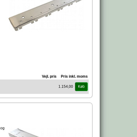
et
Vejl. pris
Pris inkl. moms
1.154,00
Køb
 og