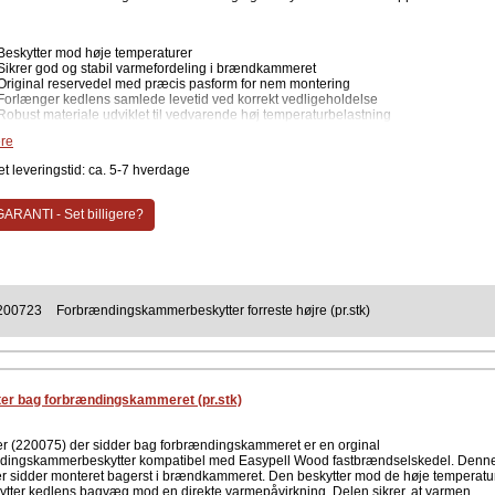
Beskytter mod høje temperaturer
Sikrer god og stabil varmefordeling i brændkammeret
Original reservedel med præcis pasform for nem montering
Forlænger kedlens samlede levetid ved korrekt vedligeholdelse
Robust materiale udviklet til vedvarende høj temperaturbelastning
re
e specifikationer
t leveringstid: ca. 5-7 hverdage
Varenummer: 220073
Position: Forrest højre
Passer til: Easypell fastbrændselskedel
ARANTI - Set billigere?
Enhed: Sælges pr. stk
Antal: 1 stk.
Type: Original reservedel
dingskammerbeskytter forreste højre - 220073. Ved udskiftning af
mmerbeskyttere bør det kontrolleres, om de øvrige beskyttere i kammeret er intakt
ås en ensartet beskyttelse af hele brændkammeret. Defekte og slidte beskyttere bø
200723
Forbrændingskammerbeskytter forreste højre (pr.stk)
t for at bevare holdbarhed og levetid.
ent
Easypell
er bag forbrændingskammeret (pr.stk)
er (220075) der sidder bag forbrændingskammeret er en orginal
dingskammerbeskytter kompatibel med Easypell Wood fastbrændselskedel. Denn
er sidder monteret bagerst i brændkammeret. Den beskytter mod de høje temperatu
ytter kedlens bagvæg mod en direkte varmepåvirkning. Delen sikrer, at varmen