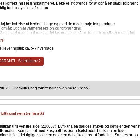
eres korrekt ind i brændkammeret. Dette er afgørende for at opnå en stabil forbrænd
dig for beskyttelse af kedlen.
Høj beskyttelse af kedlens bagvæg mod de meget høje temperaturer
Formål: Optimal varmerefleksion og forbrænding
Ved at vælge original reservedel fås præcis pasform for nem og sikker montering
Forlænger kedlens levetid ved at forhindre direkte flammeberøring
re
Fremstillet i robust materiale med høj varmebestandighed
t leveringstid: ca. 5-7 hverdage
e specifikationer
Varenummer: 220075
ARANTI - Set billigere?
Montering: Bagest i brændkammeret
Passer til: Easypell fastbrændselskedel
Enhed: Sælges pr. stk.
Antal: 1 stk.
Type: Original reservedel
efales at kontrollere alle beskyttere i brændkammeret jævnligt. Hvis der er tegn på
20075
Beskytter bag forbrændingskammeret (pr.stk)
eller gennemtæring bør delen udskiftes for at vedligeholde kedlens driftssikkerhed 
lse.
ent
Easypell
luftkanal venstre (pr.stk)
uftkanal til venstre side (220067). Luftkanalen sælges stykvis og dette er den vens
luftkanalen. Kompatibel med Easypell fastbrændselskedel. Luftkanalen leder
ingsluften det rigtige sted hen og er en del af kedlens luftfordeling. Sælges pr. stk.