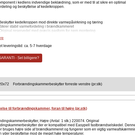
komponent i kedlens indvendige beklædning, som er med til at sikre en optimal
rdeling og beskyttelse af kedelkroppen.
Beskytter kedelkroppen mod direkte varmepåvirkning og tæring
Sikrer stabil varmefordeling i brændkammeret
Original reservedel med præcis pasform for nem montering
Forlænger kedlens samlede levetid ved korrekt vedligeholdelse
re
Robust materiale udviklet til vedvarende høj temperaturbelastning
t leveringstid: ca. 5-7 hverdage
e specifikationer
Varenummer: 220072
ARANTI - Set billigere?
Position: Forrest venstre
Passer til: Easypell fastbrændselskedel
Enhed: Sælges pr. stk.
Type: Original reservedel
kiftning af brændkammerbeskyttere bør det kontrolleres om de øvrige beskyttere i
t er intakte, så der opnås en ensartet beskyttelse af hele brændkammeret.
20x72
Forbrændingskammerbeskytter forreste venstre (pr.stk)
ent
Easypell
else til forbrændingskammer, foran til højre (pr.stk)
dingskammerbeskytter, Højre (Antal: 1 stk.) 220074. Original
dingskammerbeskytter der er kompatibel med Easypell fastbrændselskedel. Denn
er bruges højre side af brændkammeret og fungerer som en vigtig varmeafskærmni
n yder beskyttelse mod de meget høje temperaturer.