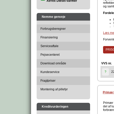
Airrex Diesel varmer
reflekt
og samti
Fordele
Nemme genveje
Forbrugsberegner
Læs me
Finansiering
Forvente
Teknisk
Serviceaftale
PRISG
Pejsecenteret
Download område
VVS nr.
Det anb
2
?
Kundeservice
revner 
beskytte
Fragtpriser
Produc
Montering af pillefyr
Primær 
Primær l
del af 
Kreditvurderingen
forbrænd