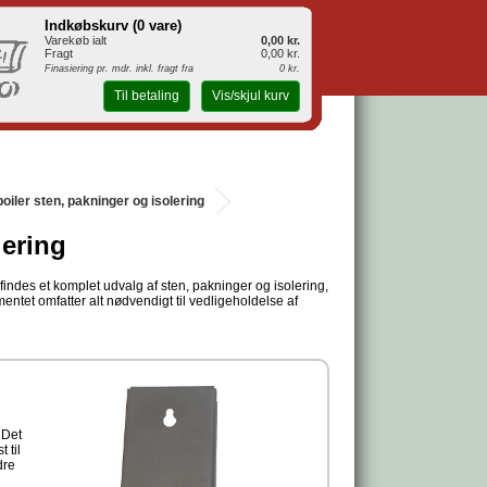
Indkøbskurv (
0 vare
)
Varekøb ialt
0,00 kr.
Fragt
0,00 kr.
Finasiering pr. mdr. inkl. fragt fra
0 kr.
Til betaling
Vis/skjul kurv
oiler sten, pakninger og isolering
lering
indes et komplet udvalg af sten, pakninger og isolering,
mentet omfatter alt nødvendigt til vedligeholdelse af
 Det
 til
dre