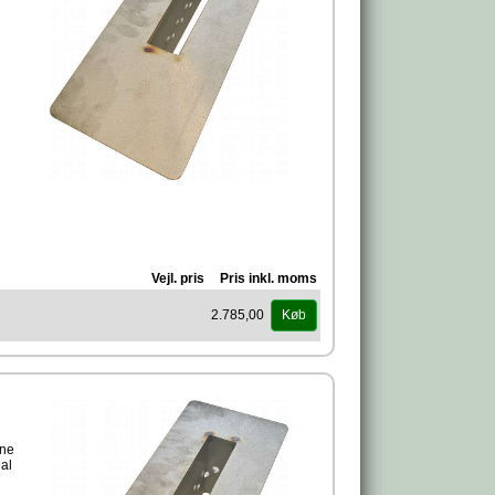
r
Vejl. pris
Pris inkl. moms
2.785,00
Køb
rne
al