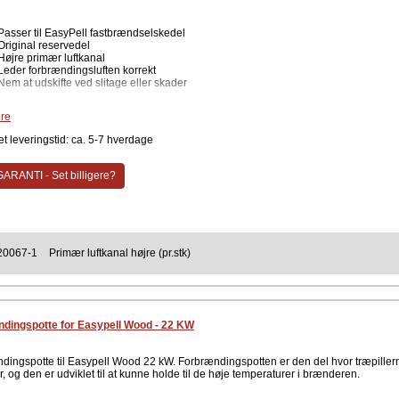
Passer til EasyPell fastbrændselskedel
Original reservedel
Højre primær luftkanal
Leder forbrændingsluften korrekt
Nem at udskifte ved slitage eller skader
e specifikationer
re
Type: Primær luftkanal (220067-1)
t leveringstid: ca. 5-7 hverdage
Udførelse: Højre side
Kompatibilitet: Easypell fastbrændselskedel
Antal: 1 stk
ARANTI - Set billigere?
e primære luftkanal er en del af kedlens luftsystem og fordeler forbrændingsluften 
Er luftkanalen blevet beskadiget eller slidt, kan den udskiftes. Det er vigtigt at
olde kedlen for optimal drift.
ent
20067-1
Primær luftkanal højre (pr.stk)
Easypell
dingspotte for Easypell Wood - 22 KW
dingspotte til Easypell Wood 22 kW. Forbrændingspotten er den del hvor træpiller
 og den er udviklet til at kunne holde til de høje temperaturer i brænderen.