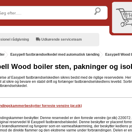
sionel rådgivning
Udkørende serviceteam
ler
.
Easypell fastbrændselkedel med automatisk tænding
.
Easypell Wood b
ell Wood boiler sten, pakninger og iso
lse af Easypell fastbrændselskedlen sikres bedst med de rigtige reservedele. Her f
il at sikre og bevare en stabil drift og forlænger fastbrændselskedlens levetid. Sorti
stbrændselskedel.
dingskammerbeskytter forreste venstre (pr.stk)
dingskammer-beskytter. Denne reservedel er den forreste venstre (pr.stk) 220072.
iginal reservedel til Easypell fastbrændselskedel. Denne beskytter er placeret forrest
 i brændkammeret og fungerer som en varmeafskærmning, der beskytter kedlens y
r mod de direkte flammer og den ekstreme varme under forbrændingen. Delen er en