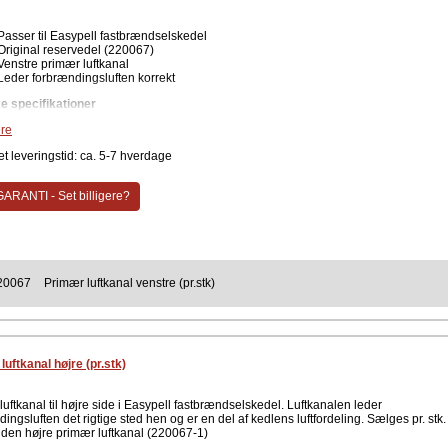
Passer til Easypell fastbrændselskedel
Original reservedel (220067)
Venstre primær luftkanal
Leder forbrændingsluften korrekt
e specifikationer
re
Type: Primær luftkanal
Udførelse: Venstre (220067)
t leveringstid: ca. 5-7 hverdage
Kompatibilitet: Easypell fastbrændselskedel
Antal: 1 stk.
ARANTI - Set billigere?
tre primære luftkanal til Easypell fastbrændselskedel er en vigtig del af kedlens
em. Den er med til at fordele forbrændingsluften i kedlen. Er denne luftkanalen blev
et eller slidt, bør den udskiftes for at luftfordelingen fungerer som den skal. Lavet i
r lang holdbarhed / levetid.
ent
20067
Primær luftkanal venstre (pr.stk)
Easypell
uftkanal højre (pr.stk)
uftkanal til højre side i Easypell fastbrændselskedel. Luftkanalen leder
ingsluften det rigtige sted hen og er en del af kedlens luftfordeling. Sælges pr. stk.
r den højre primær luftkanal (220067-1)