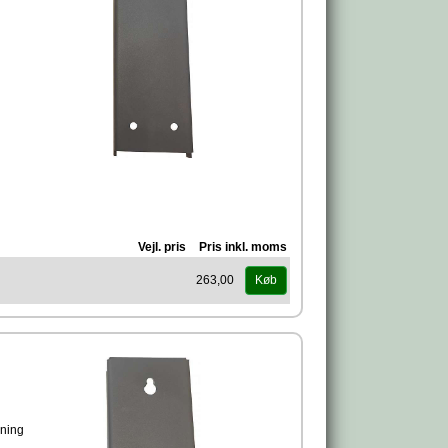
g
Vejl. pris
Pris inkl. moms
263,00
Køb
dning