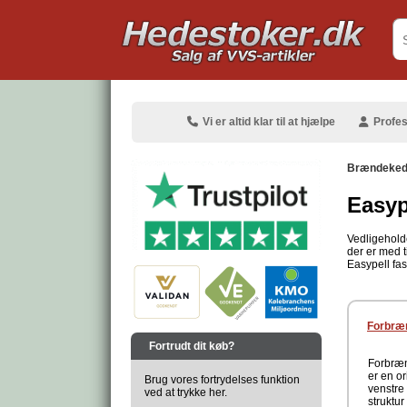
.
Vi er altid klar til at hjælpe
Profes
Brændeked
Easyp
Vedligeholde
der er med t
.
Easypell fa
.
Forbræn
Fortrudt dit køb?
Forbræn
er en or
Brug vores fortrydelses funktion
venstre
ved at trykke her.
struktu