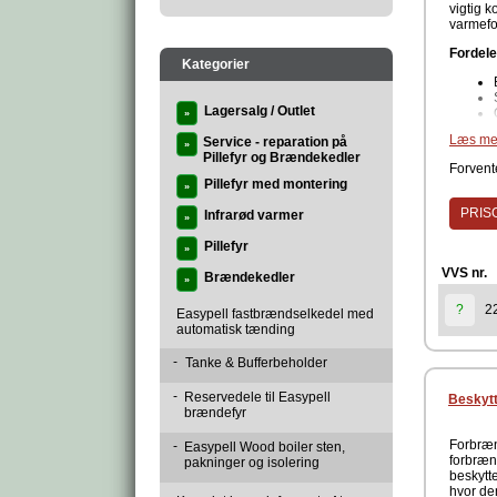
vigtig 
varmefo
Fordele
Kategorier
Lagersalg / Outlet
»
Læs me
Service - reparation på
»
Pillefyr og Brændekedler
Forvente
Teknisk
Pillefyr med montering
»
PRISG
Infrarød varmer
»
Pillefyr
»
VVS nr.
Brændekedler
»
Ved uds
kammere
2
?
Easypell fastbrændselkedel med
automatisk tænding
Produc
-
Tanke & Bufferbeholder
-
Reservedele til Easypell
Beskytt
brændefyr
Forbræn
-
Easypell Wood boiler sten,
forbræn
pakninger og isolering
beskytt
hvor de