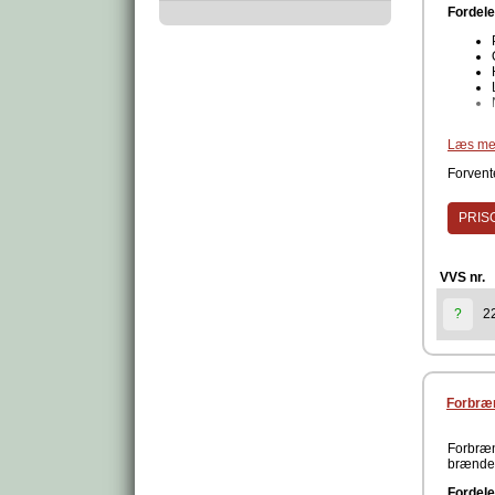
Fordele
Teknisk
Læs me
Forvente
PRISG
Den højr
kedlen. 
vedligeh
VVS nr.
Produc
2
?
Forbræn
Forbræn
brænder,
Fordele