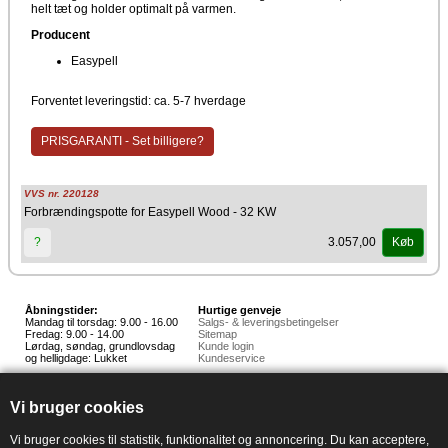
helt tæt og holder optimalt på varmen.
Producent
Easypell
Forventet leveringstid: ca. 5-7 hverdage
PRISGARANTI - Set billigere?
VVS nr. 220128
Forbrændingspotte for Easypell Wood - 32 KW
3.057,00
?
Køb
Åbningstider:
Hurtige genveje
Mandag til torsdag: 9.00 - 16.00
Salgs- & leveringsbetingelser
Fredag: 9.00 - 14.00
Sitemap
Lørdag, søndag, grundlovsdag
Kunde login
og helligdage: Lukket
Kundeservice
Hedestoker ApS
Hunnerupvej 3, 6920 Videbæk
Vi bruger cookies
E-mail:
salg@hedestoker.dk
Cvr. nr: 34 60 73 70
PA:
Vi bruger cookies til statistik, funktionalitet og annoncering. Du kan acceptere,