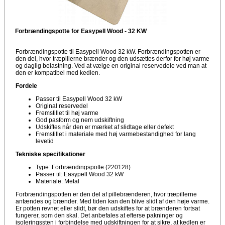
Forbrændingspotte for Easypell Wood - 32 KW
Forbrændingspotte til Easypell Wood 32 kW. Forbrændingspotten er
den del, hvor træpillerne brænder og den udsættes derfor for høj varme
og daglig belastning. Ved at vælge en original reservedele ved man at
den er kompatibel med kedlen.
Fordele
Passer til Easypell Wood 32 kW
Original reservedel
Fremstillet til høj varme
God pasform og nem udskiftning
Udskiftes når den er mærket af slidtage eller defekt
Fremstillet i materiale med høj varmebestandighed for lang
levetid
Tekniske specifikationer
Type: Forbrændingspotte (220128)
Passer til: Easypell Wood 32 kW
Materiale: Metal
Forbrændingspotten er den del af pillebrænderen, hvor træpillerne
antændes og brænder. Med tiden kan den blive slidt af den høje varme.
Er potten revnet eller slidt, bør den udskiftes for at brænderen fortsat
fungerer, som den skal. Det anbefales at efterse pakninger og
isoleringssten i forbindelse med udskiftningen for at sikre, at kedlen er