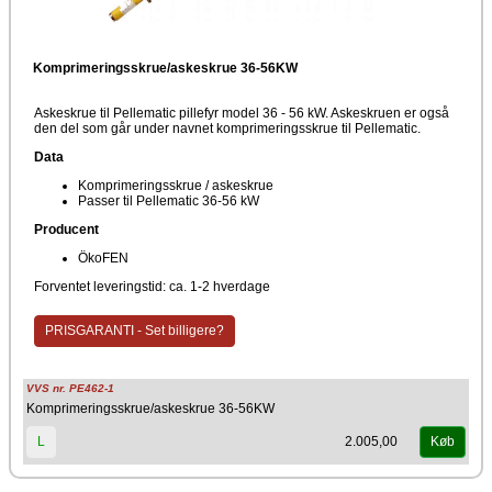
Komprimeringsskrue/askeskrue 36-56KW
Askeskrue til Pellematic pillefyr model 36 - 56 kW. Askeskruen er også
den del som går under navnet komprimeringsskrue til Pellematic.
Data
Komprimeringsskrue / askeskrue
Passer til Pellematic 36-56 kW
Producent
ÖkoFEN
Forventet leveringstid: ca. 1-2 hverdage
PRISGARANTI - Set billigere?
VVS nr. PE462-1
Komprimeringsskrue/askeskrue 36-56KW
2.005,00
L
Køb