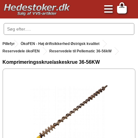
0
.
Pillefyr
.
ÖkoFEN - Høj driftsikkerhed Østrigsk kvalitet
.
Reservedele ökoFEN
Reservedele til Pellematic 36-56kW
Komprimeringsskrue/askeskrue 36-56KW