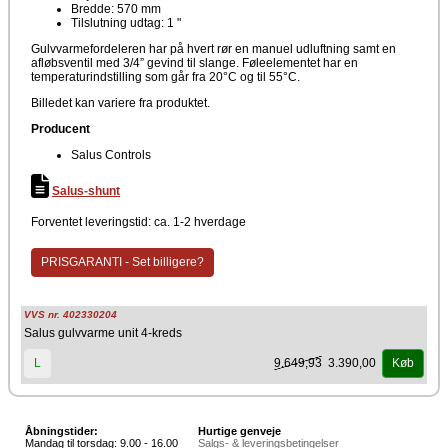
Bredde: 570 mm
Tilslutning udtag: 1 "
Gulvvarmefordeleren har på hvert rør en manuel udluftning samt en
afløbsventil med 3/4” gevind til slange. Føleelementet har en
temperaturindstilling som går fra 20°C og til 55°C.
Billedet kan variere fra produktet.
Producent
Salus Controls
Salus-shunt
Forventet leveringstid: ca. 1-2 hverdage
PRISGARANTI - Set billigere?
VVS nr. 402330204
Salus gulvvarme unit 4-kreds
9.649,93
3.390,00
L
Køb
Åbningstider:
Hurtige genveje
Mandag til torsdag: 9.00 - 16.00
Salgs- & leveringsbetingelser