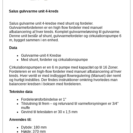
Salus gulvvarme unit 4-kreds
Salus gulvarme unit 4-kredse med shunt og fordeler.
Gulvvarmefordeleren er en high flow fordeler med manuel
afbalancering af hver kreds. Komplet gulvvarmeløsning til gulvvarme.
Denne unit består af shunt, gulvvarmefordeler og cirkulationspumpe 6
m, bygget sammen i en enhed.
Data
Gulvvarme-unit 4 Kredse
Med shunt, fordeler og cirkulationspumpe
Cirkulationspumpen er en 6 m pumpe med kapacitet op til 16 Zoner.
Fordeleren er en high-flow fordeler med manuel afbalancering af hver
kreds. Hver ventil er med indbygget flowregulering (Manuel) der nemt
og hurtigt indstilles. Der findes instruktioner omkring hvorledes man
balancerer kredsen i boksen med fordeleren.
Tekniske data
Fordelerørsforbindelse er 1”
Tilslutning til frem – og returvand til varmeforsyningen er 3/4”
muffe
Gevind til telestaten er 30 x 1,5 mm
Anvendes til:
Dybde: 180 mm
Højde: 370 mm