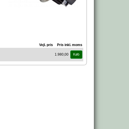
Vejl. pris
Pris inkl. moms
1.980,00
Køb