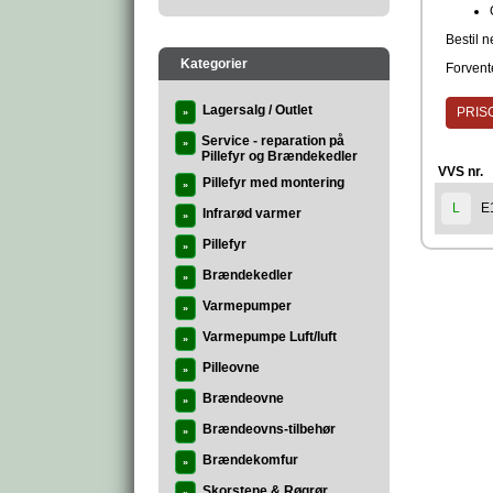
Bestil n
Kategorier
Forvente
Lagersalg / Outlet
PRISG
»
Service - reparation på
»
Pillefyr og Brændekedler
VVS nr.
Pillefyr med montering
»
E
L
Infrarød varmer
»
Pillefyr
»
Brændekedler
»
Varmepumper
»
Varmepumpe Luft/luft
»
Pilleovne
»
Brændeovne
»
Brændeovns-tilbehør
»
Brændekomfur
»
Skorstene & Røgrør