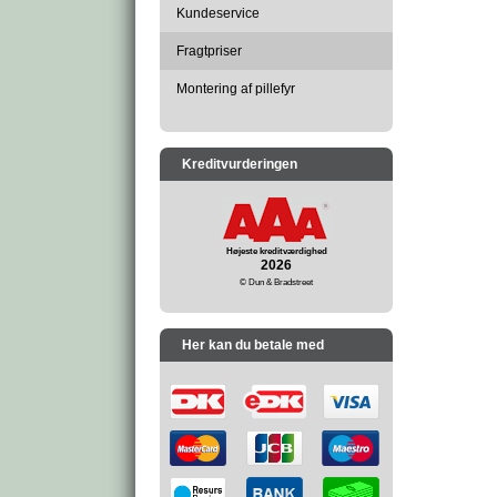
Kundeservice
Fragtpriser
Montering af pillefyr
Kreditvurderingen
Højeste kreditværdighed
2026
© Dun & Bradstreet
Her kan du betale med