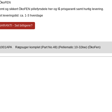
ÖkoFEN
emt og sikkert ÖkoFEN pillefyrsdele her og få prisgaranti samt hurtig levering.
t leveringstid: ca. 1-3 hverdage
ARANTI - Set billigere?
1001APA
Røgsuger komplet (Part No.48) (Pellematic 10-32kw) (ÖkoFen)