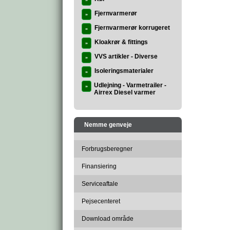
»
Fjernvarmerør
»
Fjernvarmerør korrugeret
»
Kloakrør & fittings
»
VVS artikler - Diverse
»
Isoleringsmaterialer
»
Udlejning - Varmetrailer -
»
Airrex Diesel varmer
Nemme genveje
Forbrugsberegner
Finansiering
Serviceaftale
Pejsecenteret
Download område