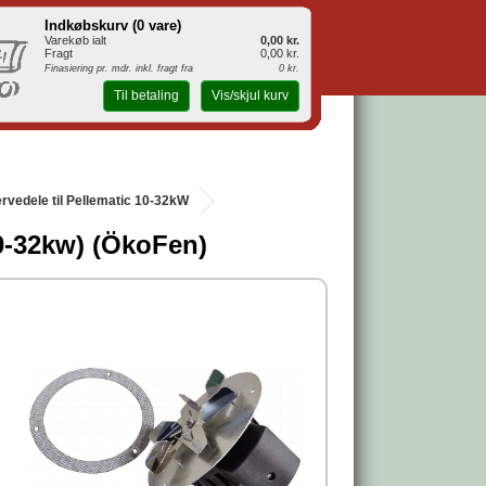
Indkøbskurv (
0 vare
)
Varekøb ialt
0,00 kr.
Fragt
0,00 kr.
Finasiering pr. mdr. inkl. fragt fra
0 kr.
Til betaling
Vis/skjul kurv
rvedele til Pellematic 10-32kW
0-32kw) (ÖkoFen)