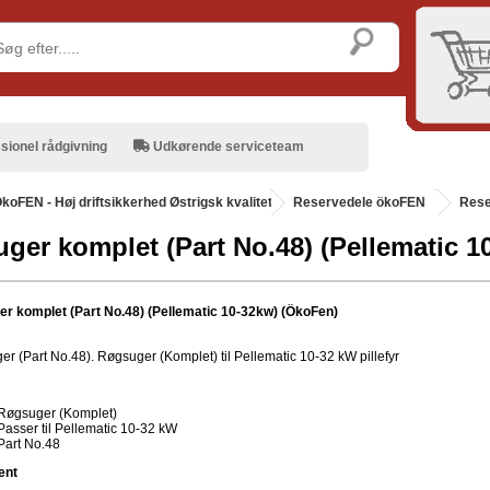
sionel rådgivning
Udkørende serviceteam
koFEN - Høj driftsikkerhed Østrigsk kvalitet
.
Reservedele ökoFEN
Rese
ger komplet (Part No.48) (Pellematic 1
r komplet (Part No.48) (Pellematic 10-32kw) (ÖkoFen)
r (Part No.48). Røgsuger (Komplet) til Pellematic 10-32 kW pillefyr
Røgsuger (Komplet)
Passer til Pellematic 10-32 kW
Part No.48
ent