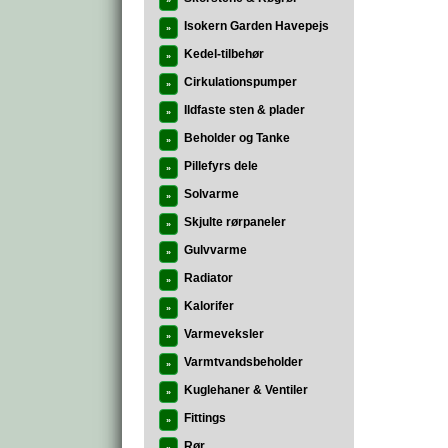
»
Isokern Garden Havepejs
»
Kedel-tilbehør
»
Cirkulationspumper
»
Ildfaste sten & plader
»
Beholder og Tanke
»
Pillefyrs dele
»
Solvarme
»
Skjulte rørpaneler
»
Gulvvarme
»
Radiator
»
Kalorifer
»
Varmeveksler
»
Varmtvandsbeholder
»
Kuglehaner & Ventiler
»
Fittings
»
Rør