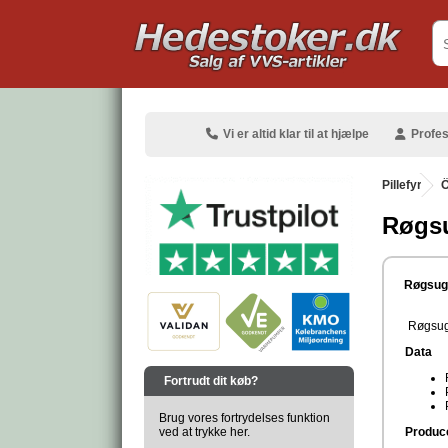
.
Vi er altid klar til at hjælpe
Profes
Pillefyr
.
Ö
Røgsu
.
Røgsuge
Røgsuge
Data
.
Fortrudt dit køb?
Brug vores fortrydelses funktion
ved at trykke her.
Produc