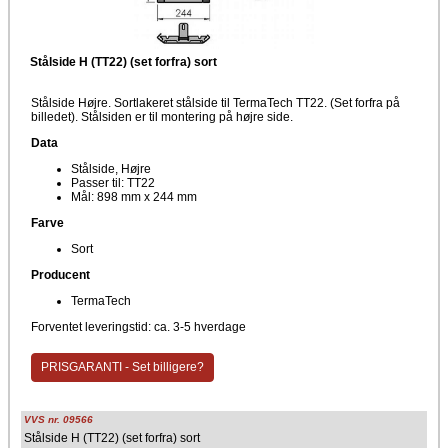
Stålside H (TT22) (set forfra) sort
Stålside Højre. Sortlakeret stålside til TermaTech TT22. (Set forfra på
billedet). Stålsiden er til montering på højre side.
Data
Stålside, Højre
Passer til: TT22
Mål: 898 mm x 244 mm
Farve
Sort
Producent
TermaTech
Forventet leveringstid: ca. 3-5 hverdage
PRISGARANTI - Set billigere?
VVS nr. 09566
Stålside H (TT22) (set forfra) sort