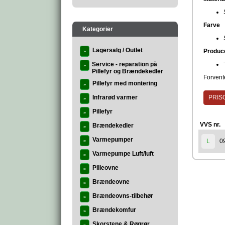
Farve
Kategorier
Lagersalg / Outlet
Produc
»
Service - reparation på
»
Pillefyr og Brændekedler
Forvente
Pillefyr med montering
»
Infrarød varmer
PRISG
»
Pillefyr
»
VVS nr.
Brændekedler
»
Varmepumper
0
L
»
Varmepumpe Luft/luft
»
Pilleovne
»
Brændeovne
»
Brændeovns-tilbehør
»
Brændekomfur
»
Skorstene & Røgrør