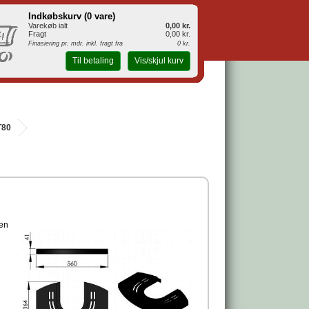
Indkøbskurv (
0 vare
)
Varekøb ialt
0,00 kr.
Fragt
0,00 kr.
Finasiering pr. mdr. inkl. fragt fra
0 kr.
Til betaling
Vis/skjul kurv
T80
den