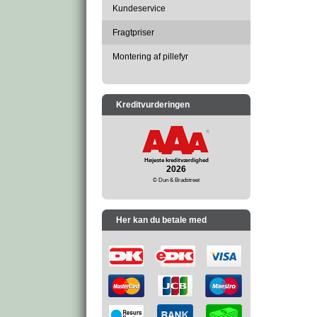
Kundeservice
Fragtpriser
Montering af pillefyr
Kreditvurderingen
Højeste kreditværdighed
2026
© Dun & Bradstreet
Her kan du betale med