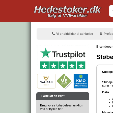
.
Vi er altid klar til at hjælpe
Profes
Brændeov
Støbe
.
Støbeje
Støbeje
sorte m
.
Data
Fortrudt dit køb?
Brug vores fortrydelses funktion
ved at trykke her.
Materia