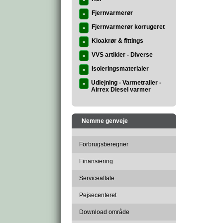
»
Fjernvarmerør
»
Fjernvarmerør korrugeret
»
Kloakrør & fittings
»
VVS artikler - Diverse
»
Isoleringsmaterialer
»
Udlejning - Varmetrailer -
»
Airrex Diesel varmer
Nemme genveje
Forbrugsberegner
Finansiering
Serviceaftale
Pejsecenteret
Download område