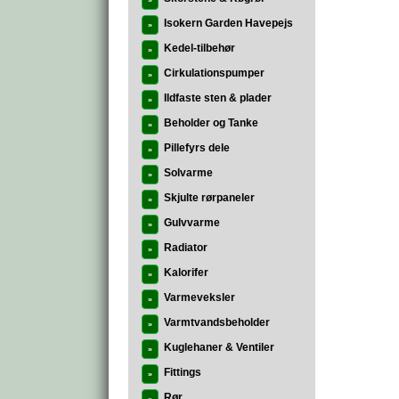
»
Isokern Garden Havepejs
»
Kedel-tilbehør
»
Cirkulationspumper
»
Ildfaste sten & plader
»
Beholder og Tanke
»
Pillefyrs dele
»
Solvarme
»
Skjulte rørpaneler
»
Gulvvarme
»
Radiator
»
Kalorifer
»
Varmeveksler
»
Varmtvandsbeholder
»
Kuglehaner & Ventiler
»
Fittings
»
Rør