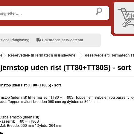
sionel rådgivning
Udkørende serviceteam
ne
.
Reservedele til Termatech brændeovne
Reservedele til Termatech T
jernstop uden rist (TT80+TT80S) - sort
rnstop uden rist (TT80+TT80S) - sort
rnstop (uden rist) til TermaTech TT80 + TT80S. Toppen er i støbejern og passer til 
odel. Toppen måler i bredden 560 mm og dybden er 364 mm.
Støbejernstop (uden rist)
Passer til: TT80 + TT80S
Mål: Bredde: 560 mm / Dybde: 364 mm
le