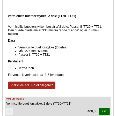
Vermiculite buet forstykke, 2 dele (TT20+TT21)
Vermiculite buet forstykke - består af 2 dele. Passer til TT20 + TT21.
Den buede plade måler 336 mm fra "ende til ende" og er 75 mm i
højden
Data
Vermiculite buet forstykke (2 dele)
Mål: 276 mm, 63 mm
Passer til TT20 + TT21
Producent
TermaTech
Forventet leveringstid: ca. 3-5 hverdage
PRISGARANTI - Set billigere?
VVS nr. 09843
Vermiculite buet forstykke, 2 dele (TT20+TT21)
408,00
L
Køb